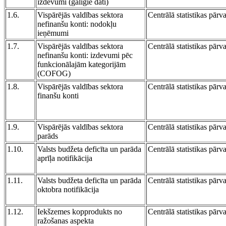
izdevumi (galīgie dati)
1.6.
Vispārējās valdības sektora
Centrālā statistikas pārv
nefinanšu konti: nodokļu
ieņēmumi
1.7.
Vispārējās valdības sektora
Centrālā statistikas pārv
nefinanšu konti: izdevumi pēc
funkcionālajām kategorijām
(COFOG)
1.8.
Vispārējās valdības sektora
Centrālā statistikas pārv
finanšu konti
1.9.
Vispārējās valdības sektora
Centrālā statistikas pārv
parāds
1.10.
Valsts budžeta deficīta un parāda
Centrālā statistikas pārv
aprīļa notifikācija
1.11.
Valsts budžeta deficīta un parāda
Centrālā statistikas pārv
oktobra notifikācija
1.12.
Iekšzemes kopprodukts no
Centrālā statistikas pārv
ražošanas aspekta