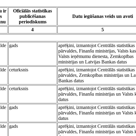
a ir
Oficiālās statistikas
s
publicēšanas
Datu iegūšanas veids un avoti
anu
periodiskums
4
5
alde
gads
aprēķini, izmantojot Centrālās statistikas
pārvaldes, Finanšu ministrijas, Valsts kas
Valsts ieņēmumu dienesta, Zemkopības
ministrijas un Latvijas Bankas datus
alde
ceturksnis
aprēķini, izmantojot Centrālās statistikas
pārvaldes, Zemkopības ministrijas un Lat
Bankas datus
alde
ceturksnis
aprēķini, izmantojot Centrālās statistikas
pārvaldes, Finanšu ministrijas un Valsts 
datus
alde
gads
aprēķini, izmantojot Centrālās statistikas
pārvaldes, Finanšu ministrijas un Valsts 
datus
alde
gads
aprēķini, izmantojot Centrālās statistikas
pārvaldes, Finanšu ministrijas un Valsts 