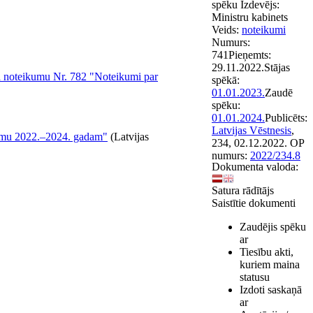
spēku
Izdevējs:
Ministru kabinets
Veids:
noteikumi
Numurs:
741
Pieņemts:
29.11.2022.
Stājas
a noteikumu Nr. 782 "Noteikumi par
spēkā:
01.01.2023.
Zaudē
spēku:
01.01.2024.
Publicēts:
Latvijas Vēstnesis
,
ammu 2022.–2024. gadam"
(Latvijas
234, 02.12.2022.
OP
numurs:
2022/234.8
Dokumenta valoda:
Satura rādītājs
Saistītie dokumenti
Zaudējis spēku
ar
Tiesību akti,
kuriem maina
statusu
Izdoti saskaņā
ar