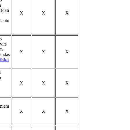
a
(dati
X
X
X
dentu
as
virs
em
X
X
X
naudas
lisko
S
a
X
X
X
umiem
X
X
X