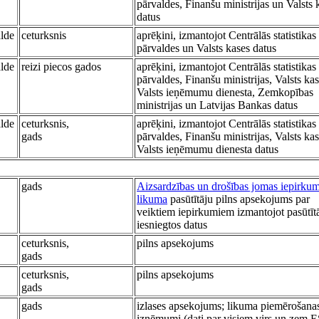
pārvaldes, Finanšu ministrijas un Valsts 
datus
alde
ceturksnis
aprēķini, izmantojot Centrālās statistikas
pārvaldes un Valsts kases datus
alde
reizi piecos gados
aprēķini, izmantojot Centrālās statistikas
pārvaldes, Finanšu ministrijas, Valsts kas
Valsts ieņēmumu dienesta, Zemkopības
ministrijas un Latvijas Bankas datus
alde
ceturksnis,
aprēķini, izmantojot Centrālās statistikas
gads
pārvaldes, Finanšu ministrijas, Valsts kas
Valsts ieņēmumu dienesta datus
gads
Aizsardzības un drošības jomas iepirku
likuma
pasūtītāju pilns apsekojums par
veiktiem iepirkumiem izmantojot pasūtīt
iesniegtos datus
ceturksnis,
pilns apsekojums
gads
ceturksnis,
pilns apsekojums
gads
gads
izlases apsekojums; likuma piemērošana
izņēmumi (dati par visiem virs un zem 