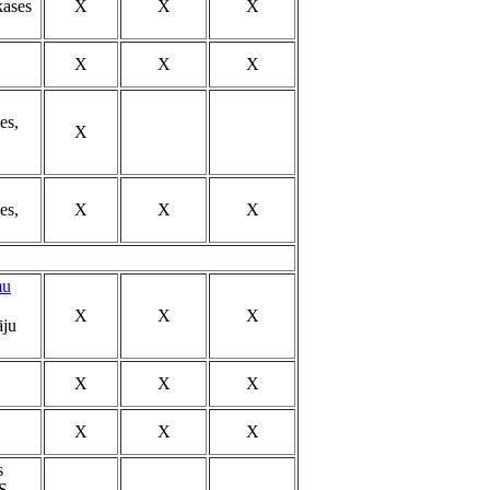
kases
X
X
X
X
X
X
es,
X
es,
X
X
X
mu
X
X
X
āju
X
X
X
X
X
X
s
ES