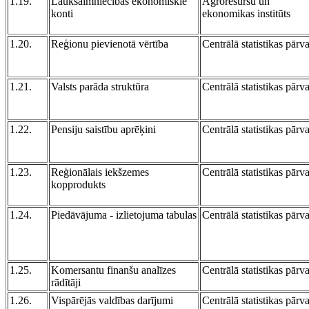
1.19.
Lauksaimniecības ekonomiskie
Agroresursu un
konti
ekonomikas institūts
1.20.
Reģionu pievienotā vērtība
Centrālā statistikas pārv
1.21.
Valsts parāda struktūra
Centrālā statistikas pārv
1.22.
Pensiju saistību aprēķini
Centrālā statistikas pārv
1.23.
Reģionālais iekšzemes
Centrālā statistikas pārv
kopprodukts
1.24.
Piedāvājuma - izlietojuma tabulas
Centrālā statistikas pārv
1.25.
Komersantu finanšu analīzes
Centrālā statistikas pārv
rādītāji
1.26.
Vispārējās valdības darījumi
Centrālā statistikas pārv