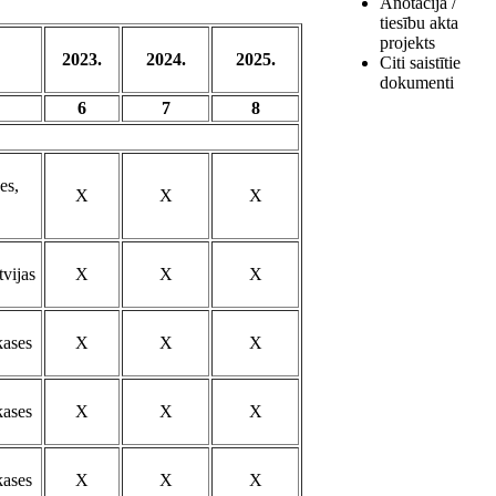
Anotācija /
tiesību akta
projekts
2023.
2024.
2025.
Citi saistītie
dokumenti
6
7
8
es,
X
X
X
vijas
X
X
X
kases
X
X
X
kases
X
X
X
kases
X
X
X