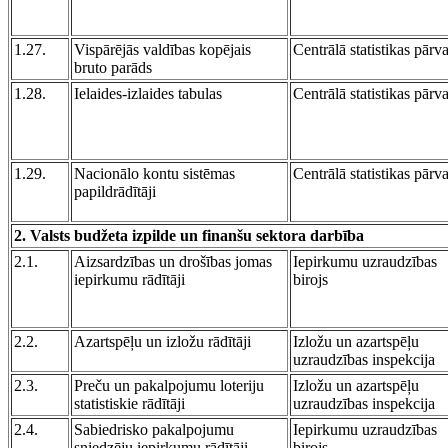
1.27.
Vispārējās valdības kopējais
Centrālā statistikas pārv
bruto parāds
1.28.
Ielaides-izlaides tabulas
Centrālā statistikas pārv
1.29.
Nacionālo kontu sistēmas
Centrālā statistikas pārv
papildrādītāji
2. Valsts budžeta izpilde un finanšu sektora darbība
2.1.
Aizsardzības un drošības jomas
Iepirkumu uzraudzības
iepirkumu rādītāji
birojs
2.2.
Azartspēļu un izložu rādītāji
Izložu un azartspēļu
uzraudzības inspekcija
2.3.
Preču un pakalpojumu loteriju
Izložu un azartspēļu
statistiskie rādītāji
uzraudzības inspekcija
2.4.
Sabiedrisko pakalpojumu
Iepirkumu uzraudzības
sniedzēju iepirkumu rādītāji
birojs