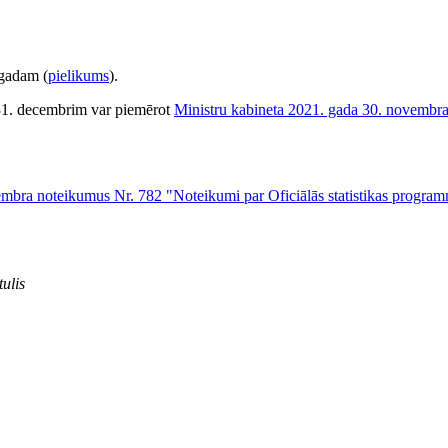
 gadam (
​pielikums
).
a 31. decembrim var piemērot
Ministru kabineta 2021. gada 30. novembr
embra noteikumus Nr. 782 "Noteikumi par Oficiālās statistikas progr
ulis