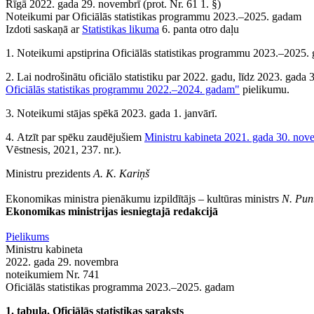
Rīgā 2022. gada 29. novembrī (prot. Nr. 61 1. §)
Noteikumi par Oficiālās statistikas programmu 2023.–2025. gadam
Izdoti saskaņā ar
Statistikas likuma
6. panta otro daļu
1. Noteikumi apstiprina Oficiālās statistikas programmu 2023.–2025.
2. Lai nodrošinātu oficiālo statistiku par 2022. gadu, līdz 2023. gad
Oficiālās statistikas programmu 2022.–2024. gadam"
pielikumu.
3. Noteikumi stājas spēkā 2023. gada 1. janvārī.
4. Atzīt par spēku zaudējušiem
Ministru kabineta 2021. gada 30. nov
Vēstnesis, 2021, 237. nr.).
Ministru prezidents
A. K. Kariņš
Ekonomikas ministra pienākumu izpildītājs ‒ kultūras ministrs
N. Punt
Ekonomikas ministrijas iesniegtajā redakcijā
Pielikums
Ministru kabineta
2022. gada 29. novembra
noteikumiem Nr. 741
Oficiālās statistikas programma 2023.–2025. gadam
1. tabula. Oficiālās statistikas saraksts