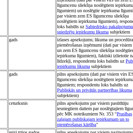
līgumcenu sliekšņa noslēgtiem iepirkum
līgumiem) un noslēgtie iepirkuma līgumi 
par visiem zem ES līgumcenu sliekšņa
noslēgtiem iepirkuma līgumiem), respon
loks balstīts uz
Sabiedrisko pakalpojumu
sniedzēju iepirkumu likuma
subjektiem
gads
izlases apsekojums; likuma un procedūr
piemērošanas izņēmumi (dati par visiem 
un zem ES līgumcenu sliekšņa noslēgti
iepirkuma līgumiem), faktiski izlietotie 
līdzekļi, respondentu loks balstīts uz
Pub
iepirkumu likuma
subjektiem
gads
pilns apsekojums (dati par visiem virs E
līgumcenu sliekšņa noslēgtiem iepirkum
līgumiem; respondentu loks balstīts uz
Publiskās un privātās partnerības likuma
subjektiem)
ceturksnis
pilns apsekojums par visiem pasūtītāju
iesniegtiem datiem par noslēgtajiem līg
pēc MK noteikumiem Nr. 353 “
Prasības
zaļajam publiskajam iepirkumam un to
piemērošanas kārtība
"
reizi trijos gados
pilns apsekojums par visiem paziņojumu