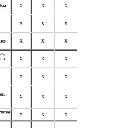
lsta
X
X
X
X
X
X
s
ases
X
X
X
as,
 un
X
X
X
X
X
X
s
es,
X
X
X
enesta
X
X
X