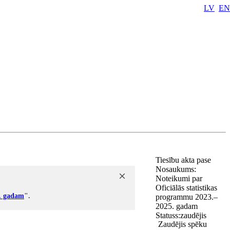
LV
EN
Tiesību akta pase
Nosaukums:
Noteikumi par
Oficiālās statistikas
6. gadam
".
programmu 2023.–
2025. gadam
Statuss:
zaudējis
Zaudējis spēku