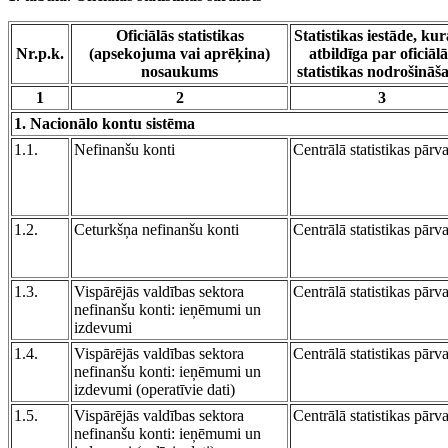
Oficiālās statistikas
Statistikas iestāde, kur
Nr.p.k.
(apsekojuma vai aprēķina)
atbildīga par oficiālā
nosaukums
statistikas nodrošināš
1
2
3
1. Nacionālo kontu sistēma
1.1.
Nefinanšu konti
Centrālā statistikas pārv
1.2.
Ceturkšņa nefinanšu konti
Centrālā statistikas pārv
1.3.
Vispārējās valdības sektora
Centrālā statistikas pārv
nefinanšu konti: ieņēmumi un
izdevumi
1.4.
Vispārējās valdības sektora
Centrālā statistikas pārv
nefinanšu konti: ieņēmumi un
izdevumi (operatīvie dati)
1.5.
Vispārējās valdības sektora
Centrālā statistikas pārv
nefinanšu konti: ieņēmumi un