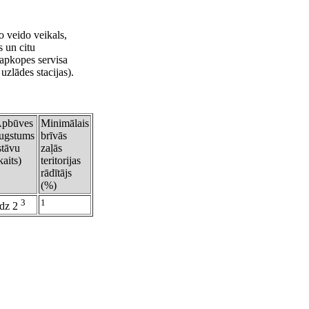
 veido veikals,
s un citu
 apkopes servisa
zlādes stacijas).
pbūves
Minimālais
ugstums
brīvās
stāvu
zaļās
kaits)
teritorijas
rādītājs
(%)
3
1
īdz 2