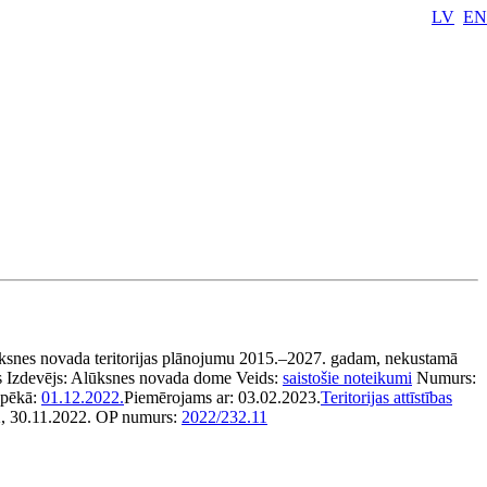
LV
EN
ksnes novada teritorijas plānojumu 2015.–2027. gadam, nekustamā
s
Izdevējs:
Alūksnes novada dome
Veids:
saistošie noteikumi
Numurs:
spēkā:
01.12.2022.
Piemērojams ar:
03.02.2023.
Teritorijas attīstības
2, 30.11.2022.
OP numurs:
2022/232.11