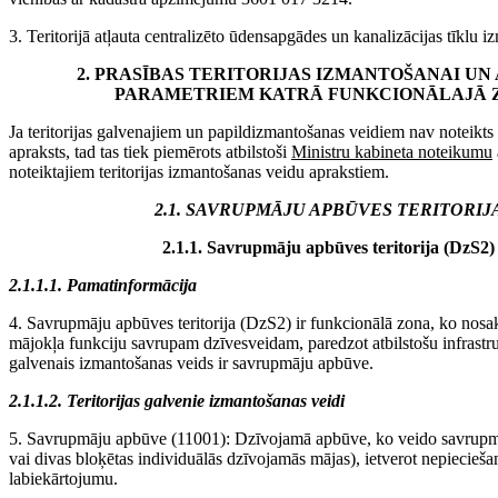
3. Teritorijā atļauta centralizēto ūdensapgādes un kanalizācijas tīklu 
2. PRASĪBAS TERITORIJAS IZMANTOŠANAI UN
PARAMETRIEM KATRĀ FUNKCIONĀLAJĀ 
Ja teritorijas galvenajiem un papildizmantošanas veidiem nav noteikt
apraksts, tad tas tiek piemērots atbilstoši
Ministru kabineta noteikumu
noteiktajiem teritorijas izmantošanas veidu aprakstiem.
2.1. SAVRUPMĀJU APBŪVES TERITORIJ
2.1.1. Savrupmāju apbūves teritorija (DzS2)
2.1.1.1. Pamatinformācija
4. Savrupmāju apbūves teritorija (DzS2) ir funkcionālā zona, ko nosak
mājokļa funkciju savrupam dzīvesveidam, paredzot atbilstošu infrastr
galvenais izmantošanas veids ir savrupmāju apbūve.
2.1.1.2. Teritorijas galvenie izmantošanas veidi
5. Savrupmāju apbūve (11001): Dzīvojamā apbūve, ko veido savrupmā
vai divas bloķētas individuālās dzīvojamās mājas), ietverot nepiecieš
labiekārtojumu.