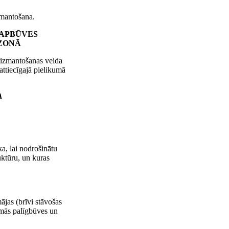
izmantošana.
 APBŪVES
ZONĀ
s izmantošanas veida
attiecīgajā pielikumā
A
a, lai nodrošinātu
uktūru, un kuras
jas (brīvi stāvošas
amās palīgbūves un