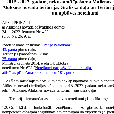
2015.-2027. gadam, nekustamā īpašuma Malienas ie
Alūksnes novadā teritorijā, Grafiskā daļa un Teritor
un apbūves noteikumi
APSTIPRINĀTI
ar Alūksnes novada pašvaldības domes
24.11.2022. lēmumu Nr. 422
(prot. Nr. 26, 9. p.)
Izdoti saskaņā ar likuma "
Par pašvaldībām
"
43. panta
pirmo daļu,
Teritorijas plānošanas likuma
25. panta
pirmo daļu,
Ministru kabineta 2014. gada 14. oktobra
noteikumu Nr. 628 "
Noteikumi par pašvaldību teritorijas
attīstības plānošanas dokumentiem
"
91. punktu
1. Ar šiem saistošajiem noteikumiem tiek apstiprinātas "Lokālplānoju
Alūksnes novada teritorijas plānojumu 2015.-2027. gadam, nekustam
iela 4, Alūksnē, Alūksnes novadā teritorijā", saistošās daļas:
1.1. Teritorijas izmantošanas un apbūves noteikumi (1. pielikums);
1.2. Grafiskā daļa - funkcionālais zonējums un aizsargjoslas, kas note
kompetencē esošajām apgrūtinātajām teritorijām un objektiem (2. piel