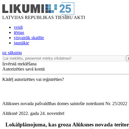
LATVIJAS REPUBLIKAS TIESĪBU AKTI
veidi
tēmas
visvairāk skatītie
jaunākie
uz sākumu
Izvērstā meklēšana
Autorizēties savā kontā
Kādēļ autorizēties vai reģistrēties?
Alūksnes novada pašvaldības domes saistošie noteikumi Nr. 25/2022
Alūksnē 2022. gada 24. novembrī
Lokālplānojuma, kas groza Alūksnes novada terito