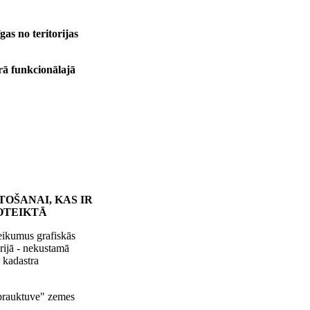
gas no teritorijas
rā funkcionālajā
OŠANAI, KAS IR
OTEIKTĀ
teikumus grafiskās
rijā - nekustamā
 kadastra
brauktuve" zemes