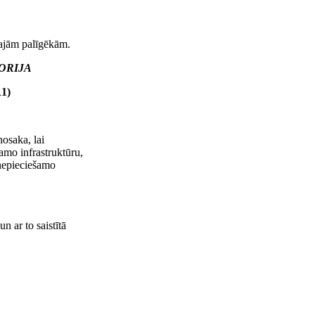
majām palīgēkām.
ORIJA
R1)
nosaka, lai
amo infrastruktūru,
 nepieciešamo
n ar to saistītā