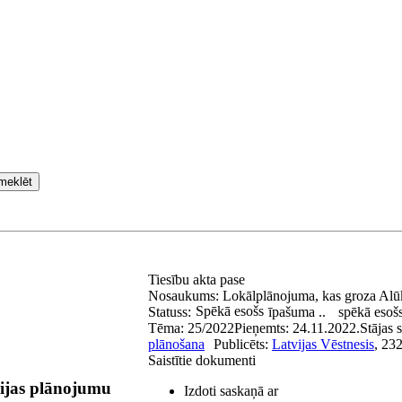
meklēt
Tiesību akta pase
Nosaukums:
Lokālplānojuma, kas groza Alū
Spēkā esošs
Statuss:
īpašuma ..
spēkā esoš
Tēma:
25/2022
Pieņemts:
24.11.2022.
Stājas 
plānošana
Publicēts:
Latvijas Vēstnesis
, 23
Saistītie dokumenti
rijas plānojumu
Izdoti saskaņā ar