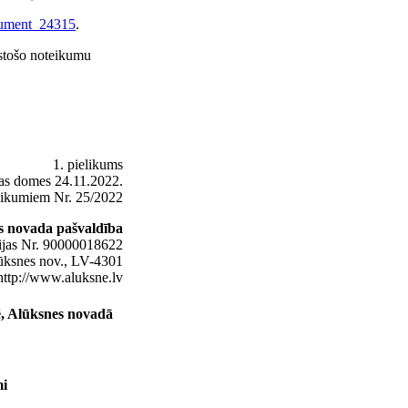
ocument_24315
.
istošo noteikumu
1. pielikums
as domes 24.11.2022.
teikumiem Nr. 25/2022
s novada pašvaldība
ijas Nr. 90000018622
lūksnes nov., LV-4301
ttp://www.aluksne.lv
ē, Alūksnes novadā
mi