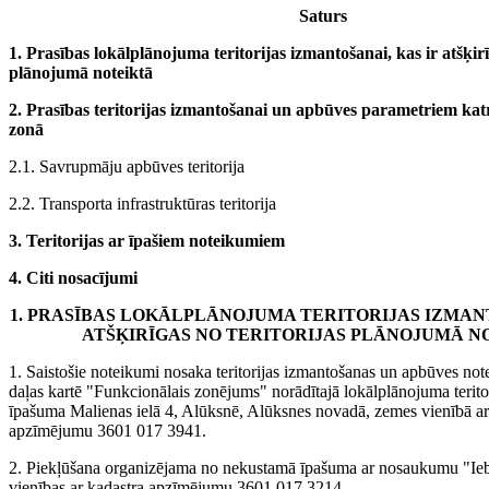
Saturs
1. Prasības lokālplānojuma teritorijas izmantošanai, kas ir atšķirī
plānojumā noteiktā
2. Prasības teritorijas izmantošanai un apbūves parametriem kat
zonā
2.1. Savrupmāju apbūves teritorija
2.2. Transporta infrastruktūras teritorija
3. Teritorijas ar īpašiem noteikumiem
4. Citi nosacījumi
1. PRASĪBAS LOKĀLPLĀNOJUMA TERITORIJAS IZMANT
ATŠĶIRĪGAS NO TERITORIJAS PLĀNOJUMĀ N
1. Saistošie noteikumi nosaka teritorijas izmantošanas un apbūves no
daļas kartē "Funkcionālais zonējums" norādītajā lokālplānojuma terito
īpašuma Malienas ielā 4, Alūksnē, Alūksnes novadā, zemes vienībā ar
apzīmējumu 3601 017 3941.
2. Piekļūšana organizējama no nekustamā īpašuma ar nosaukumu "Ie
vienības ar kadastra apzīmējumu 3601 017 3214.