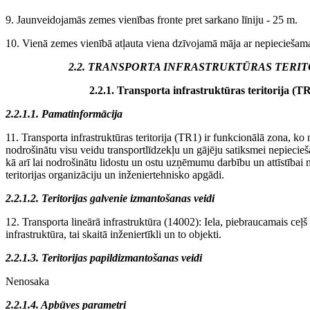
9. Jaunveidojamās zemes vienības fronte pret sarkano līniju - 25 m.
10. Vienā zemes vienībā atļauta viena dzīvojamā māja ar nepiecieša
2.2. TRANSPORTA INFRASTRUKTŪRAS TERIT
2.2.1. Transporta infrastruktūras teritorija (T
2.2.1.1. Pamatinformācija
11. Transporta infrastruktūras teritorija (TR1) ir funkcionālā zona, ko 
nodrošinātu visu veidu transportlīdzekļu un gājēju satiksmei nepiecieš
kā arī lai nodrošinātu lidostu un ostu uzņēmumu darbību un attīstībai
teritorijas organizāciju un inženiertehnisko apgādi.
2.2.1.2. Teritorijas galvenie izmantošanas veidi
12. Transporta lineārā infrastruktūra (14002): Iela, piebraucamais ceļš u
infrastruktūra, tai skaitā inženiertīkli un to objekti.
2.2.1.3. Teritorijas papildizmantošanas veidi
Nenosaka
2.2.1.4. Apbūves parametri