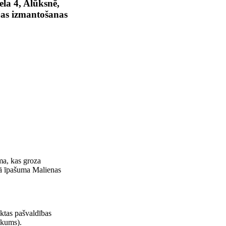
la 4, Alūksnē,
ijas izmantošanas
ma, kas groza
ā īpašuma Malienas
iktas pašvaldības
ikums).