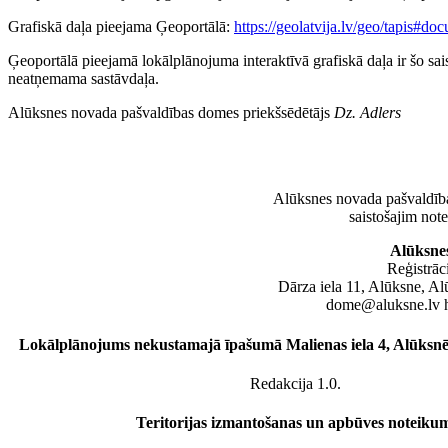
Grafiskā daļa pieejama Ģeoportālā:
https://geolatvija.lv/geo/tapis#d
Ģeoportālā pieejamā lokālplānojuma interaktīvā grafiskā daļa ir šo sa
neatņemama sastāvdaļa.
Alūksnes novada pašvaldības domes priekšsēdētājs
Dz. Adlers
Alūksnes novada pašvaldīb
saistošajim no
Alūksne
Reģistrāc
Dārza iela 11, Alūksne, A
dome@aluksne.lv h
Lokālplānojums nekustamajā īpašumā Malienas iela 4, Alūksn
Redakcija 1.0.
Teritorijas izmantošanas un apbūves noteiku