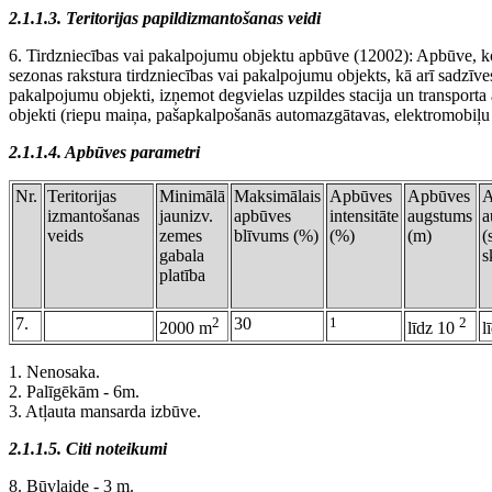
2.1.1.3. Teritorijas papildizmantošanas veidi
6. Tirdzniecības vai pakalpojumu objektu apbūve (12002): Apbūve, ko
sezonas rakstura tirdzniecības vai pakalpojumu objekts, kā arī sadzīve
pakalpojumu objekti, izņemot degvielas uzpildes stacija un transporta
objekti (riepu maiņa, pašapkalpošanās automazgātavas, elektromobiļu u
2.1.1.4. Apbūves parametri
Nr.
Teritorijas
Minimālā
Maksimālais
Apbūves
Apbūves
A
izmantošanas
jaunizv.
apbūves
intensitāte
augstums
a
veids
zemes
blīvums (%)
(%)
(m)
(
gabala
s
platība
7.
2
30
1
2
2000 m
līdz 10
l
1. Nenosaka.
2. Palīgēkām - 6m.
3. Atļauta mansarda izbūve.
2.1.1.5. Citi noteikumi
8. Būvlaide - 3 m.