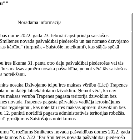
bu""
Norādāmā informācija
bas dome 2022. gada 23. februārī apstiprināja saistošos
 Smiltenes novada pašvaldībai piederošo un tās nomāto dzīvojamo
nas kārtību" (turpmāk - Saistošie noteikumi), kas stājās spēkā
 īres likuma 31. panta otro daļu pašvaldībai piederošas vai tās
 īres maksas apmēru nosaka pašvaldība, ņemot vērā tās saistošos
s noteikšanu.
nkts nosaka Dzīvojamo telpu īres maksas vērtību (Liet) Trapenes
rtotam un daļēji labiekārtotam dzīvoklim. Ņemot vērā, ka nav
res maksas vērtība Trapenes pagasta teritorijā dzīvoklim bez
enes novada Trapenes pagasta pārvaldes vadītāja ierosinājums
kumos regulējumu, kas noteiktu īres maksas apmēru dzīvoklim bez
 12. punktā norādītā pagasta administratīvās teritorijas robežās.
arīt grozījumus Saistošajos noteikumos.
ikumu "Grozījums Smiltenes novada pašvaldības domes 2022. gada
noteikumos Nr. 7/22 "Par Smiltenes novada pašvaldībai piederošo