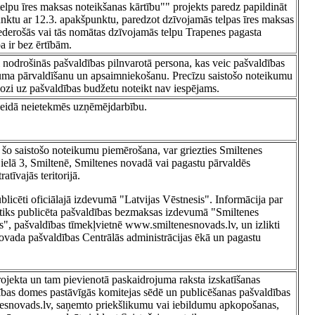
lpu īres maksas noteikšanas kārtību"" projekts paredz papildināt
nktu ar 12.3. apakšpunktu, paredzot dzīvojamās telpas īres maksas
ederošās vai tās nomātas dzīvojamās telpu Trapenes pagasta
pa ir bez ērtībām.
 nodrošinās pašvaldības pilnvarotā persona, kas veic pašvaldības
uma pārvaldīšanu un apsaimniekošanu. Precīzu saistošo noteikumu
ozi uz pašvaldības budžetu noteikt nav iespējams.
 veidā neietekmēs uzņēmējdarbību.
 šo saistošo noteikumu piemērošana, var griezties Smiltenes
ielā 3, Smiltenē, Smiltenes novadā vai pagastu pārvaldēs
tīvajās teritorijā.
ublicēti oficiālajā izdevumā "Latvijas Vēstnesis". Informācija par
tiks publicēta pašvaldības bezmaksas izdevumā "Smiltenes
", pašvaldības tīmekļvietnē www.smiltenesnovads.lv, un izlikti
ovada pašvaldības Centrālās administrācijas ēkā un pagastu
ojekta un tam pievienotā paskaidrojuma raksta izskatīšanas
bas domes pastāvīgās komitejas sēdē un publicēšanas pašvaldības
esnovads.lv, saņemto priekšlikumu vai iebildumu apkopošanas,