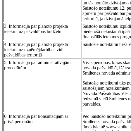
un tās nomāto dzīvojamo te
Saistošo noteikumu 12. pu
apmēru par pašvaldībai pi
teritorijā, ja dzīvojamā tel
3. Informācija par plānoto projekta
Saistošo noteikumu izpildi
ietekmi uz pašvaldības budžetu
piederošā nekustamā īpaš
finansiālās ietekmes progn
4. Informācija par plānoto projekta
Saistošie noteikumi tiešā
ietekmi uz uzņēmējdarbības vidi
pašvaldības teritorijā
5. Informācija par administratīvajām
Visas personas, kuras skar
procedūrām
novada pašvaldībā, Dārza 
Smiltenes novada administra
Saistošie noteikumi tiks p
saistošajiem noteikumiem 
Novada Pašvaldības Vēstis
redzamā vietā Smiltenes n
pārvaldēs.
6. Informācija par konsultācijām ar
Pēc Saistošo noteikumu pr
privātpersonām
Smiltenes novada pašvaldī
tīmekļvietnē www.smilten