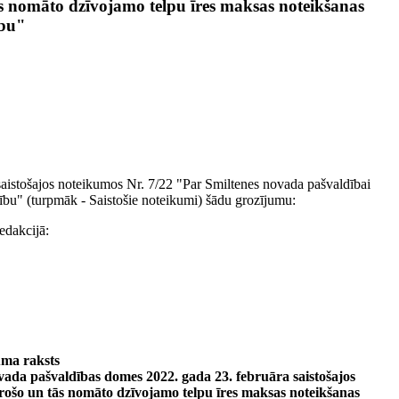
s nomāto dzīvojamo telpu īres maksas noteikšanas
ību"
saistošajos noteikumos Nr. 7/22 "Par Smiltenes novada pašvaldībai
ību" (turpmāk - Saistošie noteikumi) šādu grozījumu:
edakcijā:
ma raksts
ada pašvaldības domes 2022. gada 23. februāra saistošajos
rošo un tās nomāto dzīvojamo telpu īres maksas noteikšanas