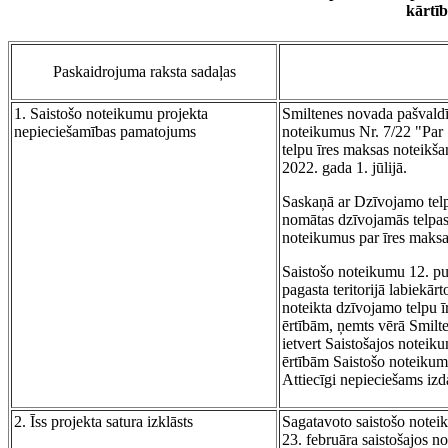
kārtī
Paskaidrojuma raksta sadaļas
1. Saistošo noteikumu projekta
Smiltenes novada pašvaldī
nepieciešamības pamatojums
noteikumus Nr. 7/22 "Par
telpu īres maksas noteikša
2022. gada 1. jūlijā.
Saskaņā ar Dzīvojamo telpu
nomātas dzīvojamās telpas
noteikumus par īres maksa
Saistošo noteikumu 12. pu
pagasta teritorijā labiekā
noteikta dzīvojamo telpu ī
ērtībām, ņemts vērā Smilt
ietvert Saistošajos notei
ērtībām Saistošo noteikumu
Attiecīgi nepieciešams izd
2. Īss projekta satura izklāsts
Sagatavoto saistošo note
23. februāra saistošajos 