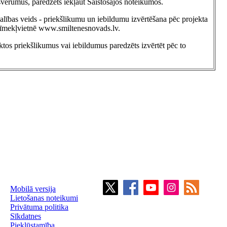
apsvērumus, paredzēts iekļaut Saistošajos noteikumos.
dalības veids - priekšlikumu un iebildumu izvērtēšana pēc projekta
tīmekļvietnē www.smiltenesnovads.lv.
iktos priekšlikumus vai iebildumus paredzēts izvērtēt pēc to
Mobilā versija
Lietošanas noteikumi
Privātuma politika
Sīkdatnes
Piekļūstamība