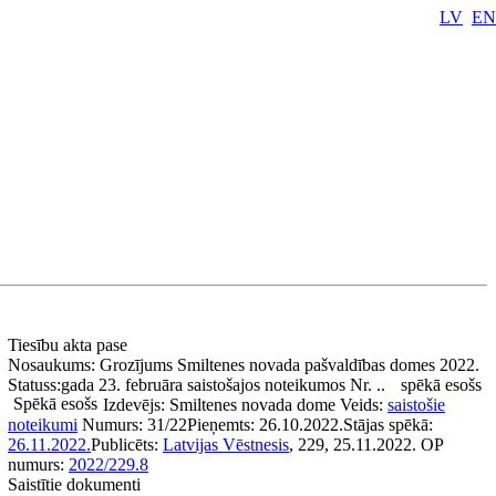
LV
EN
Tiesību akta pase
Nosaukums:
Grozījums Smiltenes novada pašvaldības domes 2022.
Statuss:
gada 23. februāra saistošajos noteikumos Nr. ..
spēkā esošs
Spēkā esošs
Izdevējs:
Smiltenes novada dome
Veids:
saistošie
noteikumi
Numurs:
31/22
Pieņemts:
26.10.2022.
Stājas spēkā:
26.11.2022.
Publicēts:
Latvijas Vēstnesis
, 229, 25.11.2022.
OP
numurs:
2022/229.8
Saistītie dokumenti