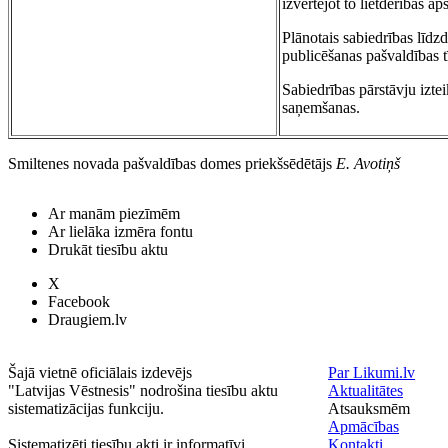
izvērtējot to lietderības 
Plānotais sabiedrības līdz
publicēšanas pašvaldības 
Sabiedrības pārstāvju izte
saņemšanas.
Smiltenes novada pašvaldības domes priekšsēdētājs
E. Avotiņš
Ar manām piezīmēm
Ar lielāka izmēra fontu
Drukāt tiesību aktu
X
Facebook
Draugiem.lv
Šajā vietnē oficiālais izdevējs
Par Likumi.lv
"Latvijas Vēstnesis" nodrošina tiesību aktu
Aktualitātes
sistematizācijas funkciju.
Atsauksmēm
Apmācības
Sistematizēti tiesību akti ir informatīvi.
Kontakti