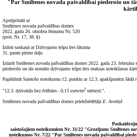
"Par Smiltenes novada pašvaldībai piederošo un tā
kārt
Apstiprināti ar
Smiltenes novada pašvaldības domes
2022. gada 26. oktobra lēmumu Nr. 520
(prot. Nr. 17, 38. §)
Izdoti saskaņā ar Dzīvojamo telpu īres likuma
31. pantu pirmo daļu
Izdarīt Smiltenes novada pašvaldības domes 2022. gada 23. februāra 
piederošo un tās nomāto dzīvojamo telpu īres maksas noteikšanas kārt
Papildināt Saistošo noteikumu 12. punktu ar 12.3. apakšpunktu šādā r
2
"12.3. dzīvoklis bez ērtībām - 0,15
euro
/m
mēnesī.".
Smiltenes novada pašvaldības domes priekšsēdētājs
E. Avotiņš
Paskaidroju
saistošajiem noteikumiem Nr. 31/22 "Grozījums Smiltenes nov
noteikumos Nr. 7/22 "Par Smiltenes novada pašvaldībai piede