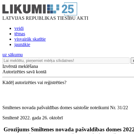
LATVIJAS REPUBLIKAS TIESĪBU AKTI
veidi
tēmas
visvairāk skatītie
jaunākie
uz sākumu
Izvērstā meklēšana
Autorizēties savā kontā
Kādēļ autorizēties vai reģistrēties?
Smiltenes novada pašvaldības domes saistošie noteikumi Nr. 31/22
Smiltenē 2022. gada 26. oktobrī
Grozījums Smiltenes novada pašvaldības domes 2022.