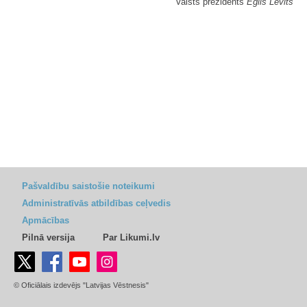
Valsts prezidents
Egils Levits
Pašvaldību saistošie noteikumi
Administratīvās atbildības ceļvedis
Apmācības
Pilnā versija
Par Likumi.lv
© Oficiālais izdevējs "Latvijas Vēstnesis"