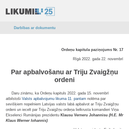
Darbības ar dokumentu
Ordeņu kapitula paziņojums Nr. 17
Rīgā 2022. gada 22. novembrī
Par apbalvošanu ar Triju Zvaigžņu
ordeni
Daru zināmu, ka Ordeņu kapituls 2022. gada 15. novembrī
atbilstoši
Valsts apbalvojumu likuma
11. pantam
nolēma par
sevišķiem nopelniem Latvijas valsts labā apbalvot ar Triju Zvaigžņu
ordeni un iecelt par Triju Zvaigžņu ordeņa lielkrusta komandieri Viņa
Ekselenci Rumānijas prezidentu
Klausu Verneru Johannisu
(H.E. Mr
Klaus Werner Iohannis)
.