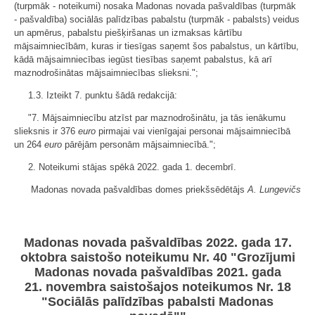
(turpmāk - noteikumi) nosaka Madonas novada pašvaldības (turpmāk
- pašvaldība) sociālās palīdzības pabalstu (turpmāk - pabalsts) veidus
un apmērus, pabalstu piešķiršanas un izmaksas kārtību
mājsaimniecībām, kuras ir tiesīgas saņemt šos pabalstus, un kārtību,
kādā mājsaimniecības iegūst tiesības saņemt pabalstus, kā arī
maznodrošinātas mājsaimniecības slieksni.";
1.3. Izteikt 7. punktu šādā redakcijā:
"7. Mājsaimniecību atzīst par maznodrošinātu, ja tās ienākumu
slieksnis ir 376
euro
pirmajai vai vienīgajai personai mājsaimniecībā
un 264
euro
pārējām personām mājsaimniecībā.";
2. Noteikumi stājas spēkā 2022. gada 1. decembrī.
Madonas novada pašvaldības domes priekšsēdētājs
A. Lungevičs
Madonas novada pašvaldības 2022. gada 17.
oktobra saistošo noteikumu Nr. 40 "Grozījumi
Madonas novada pašvaldības 2021. gada
21. novembra saistošajos noteikumos Nr. 18
"Sociālās palīdzības pabalsti Madonas