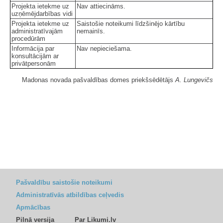
Projekta ietekme uz
Nav attiecināms.
uzņēmējdarbības vidi
Projekta ietekme uz
Saistošie noteikumi līdzšinējo kārtību
administratīvajām
nemainīs.
procedūrām
Informācija par
Nav nepieciešama.
konsultācijām ar
privātpersonām
Madonas novada pašvaldības domes priekšsēdētājs
A. Lungevičs
Pašvaldību saistošie noteikumi
Administratīvās atbildības ceļvedis
Apmācības
Pilnā versija
Par Likumi.lv