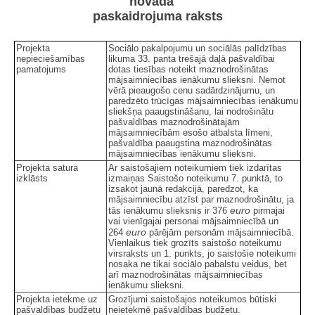
novadā""
paskaidrojuma raksts
Projekta
Sociālo pakalpojumu un sociālās palīdzības
nepieciešamības
likuma 33. panta trešajā daļā pašvaldībai
pamatojums
dotas tiesības noteikt maznodrošinātas
mājsaimniecības ienākumu slieksni. Ņemot
vērā pieaugošo cenu sadārdzinājumu, un
paredzēto trūcīgas mājsaimniecības ienākumu
sliekšņa paaugstināšanu, lai nodrošinātu
pašvaldības maznodrošinātajām
mājsaimniecībām esošo atbalsta līmeni,
pašvaldība paaugstina maznodrošinātas
mājsaimniecības ienākumu slieksni.
Projekta satura
Ar saistošajiem noteikumiem tiek izdarītas
izklāsts
izmaiņas Saistošo noteikumu 7. punktā, to
izsakot jaunā redakcijā, paredzot, ka
mājsaimniecību atzīst par maznodrošinātu, ja
euro
tās ienākumu slieksnis ir 376
pirmajai
vai vienīgajai personai mājsaimniecībā un
euro
264
pārējām personām mājsaimniecībā.
Vienlaikus tiek grozīts saistošo noteikumu
virsraksts un 1. punkts, jo saistošie noteikumi
nosaka ne tikai sociālo pabalstu veidus, bet
arī maznodrošinātas mājsaimniecības
ienākumu slieksni.
Projekta ietekme uz
Grozījumi saistošajos noteikumos būtiski
pašvaldības budžetu
neietekmē pašvaldības budžetu.