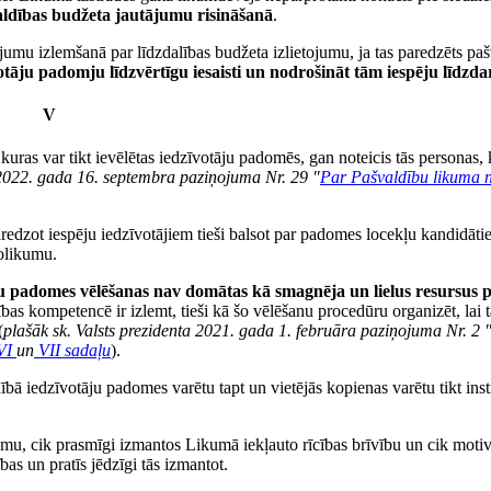
valdības budžeta jautājumu risināšanā
.
umu izlemšanā par līdzdalības budžeta izlietojumu, ja tas paredzēts paš
votāju padomju līdzvērtīgu iesaisti un nodrošināt tām iespēju līdzda
V
kuras var tikt ievēlētas iedzīvotāju padomēs, gan noteicis tās personas, 
a 2022. gada 16. septembra paziņojuma Nr. 29 "
Par Pašvaldību likuma 
aredzot iespēju iedzīvotājiem tieši balsot par padomes locekļu kandidāt
olikumu.
ju padomes vēlēšanas nav domātas kā smagnēja un lielus resursus 
ības kompetencē ir izlemt, tieši kā šo vēlēšanu procedūru organizēt, lai 
(
plašāk sk. Valsts prezidenta 2021. gada 1. februāra paziņojuma Nr. 2 
VI
un
VII sadaļu
).
ībā iedzīvotāju padomes varētu tapt un vietējās kopienas varētu tikt inst
jumu, cik prasmīgi izmantos Likumā iekļauto rīcības brīvību un cik moti
bas un pratīs jēdzīgi tās izmantot.