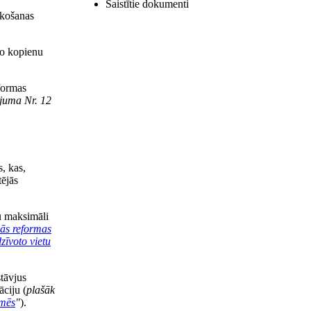
Saistītie dokumenti
ūkošanas
jo kopienu
eformas
ojuma Nr. 12
s, kas,
tējās
u maksimāli
lās reformas
zīvoto vietu
stāvjus
ciju (
plašāk
omēs
"
).