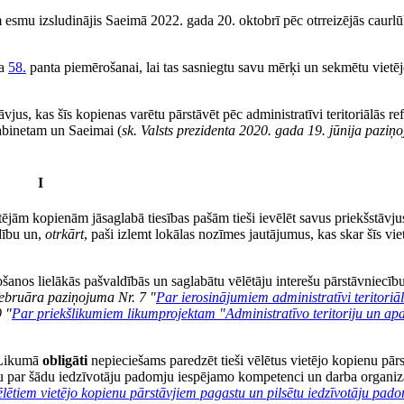
esmu izsludinājis Saeimā 2022. gada 20. oktobrī pēc otrreizējās caurl
ma
58.
panta piemērošanai, lai tas sasniegtu savu mērķi un sekmētu vietē
vjus, kas šīs kopienas varētu pārstāvēt pēc administratīvi teritoriālās r
kabinetam un Saeimai (
sk. Valsts prezidenta 2020. gada 19. jūnija paziņ
I
etējām kopienām jāsaglabā tiesības pašām tieši ievēlēt savus priekšstāvju
ldību un,
otrkārt
, paši izlemt lokālas nozīmes jautājumus, kas skar šīs vie
šanos lielākās pašvaldībās un saglabātu vēlētāju interešu pārstāvniecīb
 februāra paziņojuma Nr. 7 "
Par ierosinājumiem administratīvi teritoriā
 "
Par priekšlikumiem likumprojektam "Administratīvo teritoriju un apd
a Likumā
obligāti
nepieciešams paredzēt tieši vēlētus vietējo kopienu pār
mu par šādu iedzīvotāju padomju iespējamo kompetenci un darba organizā
lētiem vietējo kopienu pārstāvjiem pagastu un pilsētu iedzīvotāju pad