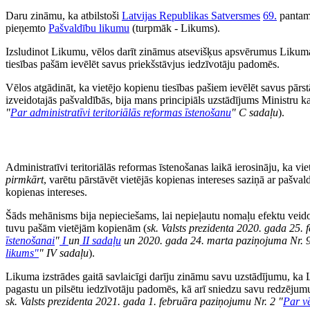
Daru zināmu, ka atbilstoši
Latvijas Republikas Satversmes
69.
pantam 
pieņemto
Pašvaldību likumu
(turpmāk - Likums).
Izsludinot Likumu, vēlos darīt zināmus atsevišķus apsvērumus Liku
tiesības pašām ievēlēt savus priekšstāvjus iedzīvotāju padomēs.
Vēlos atgādināt, ka vietējo kopienu tiesības pašiem ievēlēt savus pārstā
izveidotajās pašvaldībās, bija mans principiāls uzstādījums Ministru 
"
Par administratīvi teritoriālās reformas īstenošanu
" C sadaļu
).
Administratīvi teritoriālās reformas īstenošanas laikā ierosināju, ka vi
pirmkārt
, varētu pārstāvēt vietējās kopienas intereses saziņā ar pašva
kopienas intereses.
Šāds mehānisms bija nepieciešams, lai nepieļautu nomaļu efektu veido
tuvu pašām vietējām kopienām (
sk. Valsts prezidenta 2020. gada 25.
īstenošanai
"
I
un
II sadaļu
un 2020. gada 24. marta paziņojuma Nr. 9
likums"
" IV sadaļu
).
Likuma izstrādes gaitā savlaicīgi darīju zināmu savu uzstādījumu, k
pagastu un pilsētu iedzīvotāju padomēs, kā arī sniedzu savu redzēju
sk. Valsts prezidenta 2021. gada 1. februāra paziņojumu Nr. 2 "
Par vē