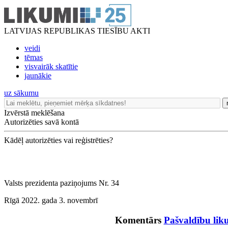
LATVIJAS REPUBLIKAS TIESĪBU AKTI
veidi
tēmas
visvairāk skatītie
jaunākie
uz sākumu
Izvērstā meklēšana
Autorizēties savā kontā
Kādēļ autorizēties vai reģistrēties?
Valsts prezidenta paziņojums Nr. 34
Rīgā 2022. gada 3. novembrī
Komentārs
Pašvaldību li