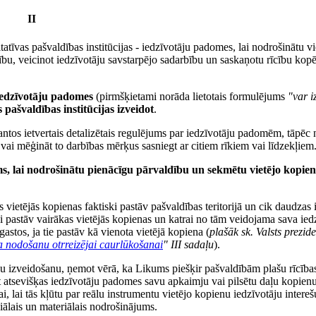
II
atīvas pašvaldības institūcijas - iedzīvotāju padomes, lai nodrošinātu vi
stību, veicinot iedzīvotāju savstarpējo sadarbību un saskaņotu rīcību kop
 iedzīvotāju padomes
(pirmšķietami norāda lietotais formulējums
"var i
pašvaldības institūcijas izveidot
.
ntos ietvertais detalizētais regulējums par iedzīvotāju padomēm, tāpēc 
ai mēģināt to darbības mērķus sasniegt ar citiem rīkiem vai līdzekļiem
s, lai nodrošinātu pienācīgu pārvaldību un sekmētu vietējo kopie
 vietējās kopienas faktiski pastāv pašvaldības teritorijā un cik daudzas 
 pastāv vairākas vietējās kopienas un katrai no tām veidojama sava ied
stos, ja tie pastāv kā vienota vietējā kopiena (
plašāk sk. Valsts prezid
 nodošanu otrreizējai caurlūkošanai
" III sadaļu
).
mju izveidošanu, ņemot vērā, ka Likums piešķir pašvaldībām plašu rīcība
t atsevišķas iedzīvotāju padomes savu apkaimju vai pilsētu daļu kopien
i, lai tās kļūtu par reālu instrumentu vietējo kopienu iedzīvotāju intereš
iālais un materiālais nodrošinājums.