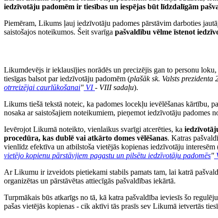
iedzīvotāju padomēm ir tiesības un iespējas būt līdzdalīgām paš
Piemēram, Likums ļauj iedzīvotāju padomes pārstāvim darboties jautāj
saistošajos noteikumos. Šeit svarīga
pašvaldību vēlme
īstenot iedzī
Likumdevējs ir ieklausījies norādēs un precizējis gan to personu loku, 
tiesīgas balsot par iedzīvotāju padomēm (
plašāk sk. Valsts prezident
otrreizējai caurlūkošanai
"
VI
- VIII sadaļu
).
Likums tiešā tekstā noteic, ka padomes locekļu ievēlēšanas kārtību, p
nosaka ar saistošajiem noteikumiem, pieņemot iedzīvotāju padomes n
Ievērojot Likumā noteikto, vienlaikus svarīgi atcerēties, ka
iedzīvotā
procedūra, kas dublē vai atkārto domes vēlēšanas
. Katras pašvald
vienlīdz efektīva un atbilstoša vietējās kopienas iedzīvotāju interesēm 
vietējo kopienu pārstāvjiem pagastu un pilsētu iedzīvotāju padomēs
"
Ar Likumu ir izveidots pietiekami stabils pamats tam, lai katrā pašvald
organizētas un pārstāvētas attiecīgās pašvaldības iekārtā.
Turpmākais būs atkarīgs no tā, kā katra pašvaldība ieviesīs šo regulē
pašas vietējās kopienas - cik aktīvi tās prasīs sev Likumā ietvertās tiesī