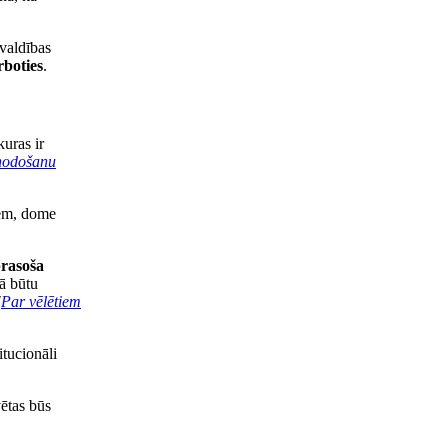
valdības
rboties
.
kuras ir
nodošanu
iem, dome
prasoša
tā būtu
"
Par vēlētiem
itucionāli
vētas būs