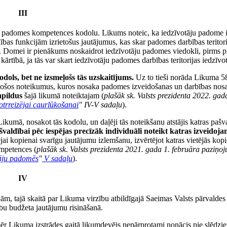
III
āju padomes kompetences kodolu. Likums noteic, ka iedzīvotāju padome i
ības funkcijām izrietošus jautājumus, kas skar padomes darbības teritori
ē. Domei ir pienākums noskaidrot iedzīvotāju padomes viedokli, pirms 
tībā, ja tās var skart iedzīvotāju padomes darbības teritorijas iedzīvot
dols, bet ne izsmeļošs tās uzskaitījums.
Uz to tieši norāda Likuma 58
stošos noteikumus, kuros nosaka padomes izveidošanas un darbības nos
apildus
šajā likumā noteiktajam (
plašāk sk. Valsts prezidenta 2022. gad
trreizējai caurlūkošanai
" IV-V sadaļu
).
ikumā, nosakot tās kodolu, un daļēji tās noteikšanu atstājis katras pašv
švaldībai pēc iespējas precīzāk individuāli noteikt katras izveidoj
tējai kopienai svarīgu jautājumu izlemšanu, izvērtējot katras vietējās kop
ompetences (
plašāk sk. Valsts prezidenta 2021. gada 1. februāra paziņo
tāju padomēs
"
V sadaļu
).
IV
ām, tajā skaitā par Likuma virzību atbildīgajā Saeimas Valsts pārvaldes
bu budžeta jautājumu risināšanā.
r Likuma izstrādes gaitā likumdevējs nepārprotami nonācis pie slēdzie