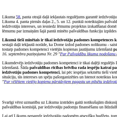
Likuma
58.
panta otrajā daļā iekļautais regulējums garantē iedzīvot
Likuma 4. panta pirmās daļas 2., 5. un 12. punktā noteiktajām pašvald
iedzīvotāju intereses, un iesniedz lēmumu projektus izskatīšanai dom
lēmumu par izmaiņām šajā pantā minēto pašvaldības funkciju izpildes kār
Likumā tieši minētais ir tikai iedzīvotāju padomes kompetences ko
sestajā daļā iekļautā norāde, ka Dome izdod padomes nolikumu - sai
tostarp padomes kompetenci vietējās kopienas jautājumu izlemšanā
p
16. septembra paziņojuma Nr. 29 "
Par Pašvaldību likuma nodošanu o
Likumdevējs iedzīvotāju padomes kompetenci ir tikai daļēji regulējis L
izlemšanā. Šāda
pašvaldības rīcības brīvība rada iespēju katrai pa
iedzīvotāju padomes kompetenci
, lai pēc iespējas sekmētu tieši vie
situāciju, tās intereses un spēju pašorganizēties un īstenot noteiktas k
"
Par vēlētiem vietējo kopienu pārstāvjiem pagastu un pilsētu iedzīvo
Svarīgi vērst uzmanību uz Likuma izstrādes gaitā notikušajām diskusij
pašvaldības komisijā, par iedzīvotāju padomju finansēšanu un līdzdalī
Lai arī Likums neparedz iedzīvotāju padomēm atsevišķu budžetu, tomē