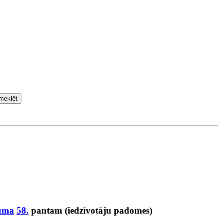
meklēt
kuma
58.
pantam (iedzīvotāju padomes)