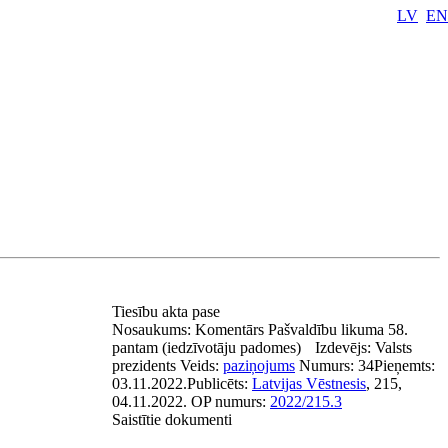
LV
EN
Tiesību akta pase
Nosaukums:
Komentārs Pašvaldību likuma 58.
pantam (iedzīvotāju padomes)
Izdevējs:
Valsts
prezidents
Veids:
paziņojums
Numurs:
34
Pieņemts:
03.11.2022.
Publicēts:
Latvijas Vēstnesis
, 215,
04.11.2022.
OP numurs:
2022/215.3
Saistītie dokumenti