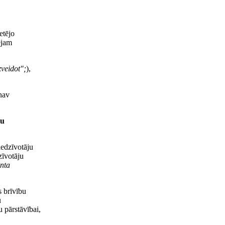
etējo
ējam
zveidot";
),
nav
.
nu
iedzīvotāju
zīvotāju
enta
s brīvību
u
u pārstāvībai,