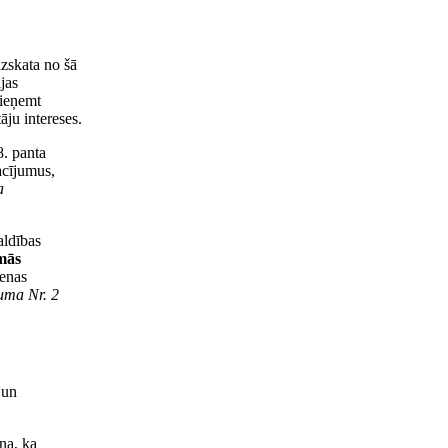
zskata no šā
jas
pieņemt
āju intereses.
. panta
acījumus,
a
aldības
amās
ienas
juma Nr. 2
 un
na, ka