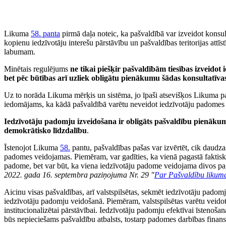
Likuma
58. panta
pirmā daļa noteic, ka pašvaldībā var izveidot konsult
kopienu iedzīvotāju interešu pārstāvību un pašvaldības teritorijas attī
labumam.
Minētais regulējums
ne tikai piešķir pašvaldībām tiesības izveidot
bet pēc būtības arī uzliek obligātu pienākumu šādas konsultatīvas 
Uz to norāda Likuma mērķis un sistēma, jo īpaši atsevišķos Likuma pa
iedomājams, ka kādā pašvaldībā varētu neveidot iedzīvotāju padomes v
Iedzīvotāju padomju izveidošana ir obligāts pašvaldību pienākum
demokrātisko līdzdalību
.
Īstenojot Likuma
58.
pantu, pašvaldības pašas var izvērtēt, cik daudzas
padomes veidojamas. Piemēram, var gadīties, ka vienā pagastā faktiski
padome, bet var būt, ka viena iedzīvotāju padome veidojama divos paga
2022. gada 16. septembra paziņojuma Nr. 29 "
Par Pašvaldību likuma
Aicinu visas pašvaldības, arī valstspilsētas, sekmēt iedzīvotāju pado
iedzīvotāju padomju veidošanā. Piemēram, valstspilsētas varētu veido
institucionalizētai pārstāvībai. Iedzīvotāju padomju efektīvai īstenošana
būs nepieciešams pašvaldību atbalsts, tostarp padomes darbības finans