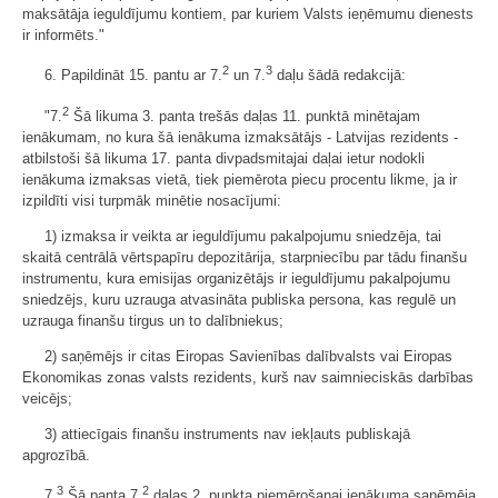
maksātāja ieguldījumu kontiem, par kuriem Valsts ieņēmumu dienests
ir informēts."
2
3
6. Papildināt 15. pantu ar 7.
un 7.
daļu šādā redakcijā:
2
"7.
Šā likuma 3. panta trešās daļas 11. punktā minētajam
ienākumam, no kura šā ienākuma izmaksātājs - Latvijas rezidents -
atbilstoši šā likuma 17. panta divpadsmitajai daļai ietur nodokli
ienākuma izmaksas vietā, tiek piemērota piecu procentu likme, ja ir
izpildīti visi turpmāk minētie nosacījumi:
1) izmaksa ir veikta ar ieguldījumu pakalpojumu sniedzēja, tai
skaitā centrālā vērtspapīru depozitārija, starpniecību par tādu finanšu
instrumentu, kura emisijas organizētājs ir ieguldījumu pakalpojumu
sniedzējs, kuru uzrauga atvasināta publiska persona, kas regulē un
uzrauga finanšu tirgus un to dalībniekus;
2) saņēmējs ir citas Eiropas Savienības dalībvalsts vai Eiropas
Ekonomikas zonas valsts rezidents, kurš nav saimnieciskās darbības
veicējs;
3) attiecīgais finanšu instruments nav iekļauts publiskajā
apgrozībā.
3
2
7.
Šā panta 7.
daļas 2. punkta piemērošanai ienākuma saņēmēja