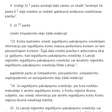
1
4. Izslēgt 11.
panta astotajā daļā vārdus un skaitli "ievērojot šā
1
panta 6.
daļā noteikto ar nodokli apliekamā ienākuma noteikšanas
kārtību".
13
5. 11.
pantā:
izteikt trīspadsmito daļu šādā redakcijā:
"13. Konta īpašnieks sniedz ieguldījumu pakalpojumu sniedzējam
informāciju par ieguldījumu konta statusa piešķiršanu kontam un tam
piesaistītajiem kontiem. Šajā daļā minētā prasība ir attiecināma tikai
uz gadījumu, kad ieguldījumu pakalpojumu sniedzējs ir Latvijā
reģistrēts ieguldījumu pakalpojumu sniedzējs vai ārvalstīs reģistrēta
ieguldījumu pakalpojumu sniedzēja filiāle Latvijā.";
papildināt pantu ar četrpadsmito, piecpadsmito, sešpadsmito,
septiņpadsmito un astoņpadsmito daļu šādā redakcijā:
"14. Ja ieguldījumu pakalpojumu sniedzējs, pie kura nodokļu
maksātājs ir atvēris ieguldījumu kontu, ir Kontu reģistra likuma
subjekts, tas sniedz informāciju par atvērto ieguldījumu kontu Kontu
reģistra likumā noteiktajā kārtībā.
15. Ja Latvijā reģistrēts ieguldījumu pakalpojumu sniedzējs vai