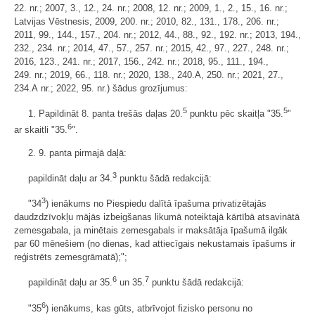
22. nr.; 2007, 3., 12., 24. nr.; 2008, 12. nr.; 2009, 1., 2., 15., 16. nr.;
Latvijas Vēstnesis, 2009, 200. nr.; 2010, 82., 131., 178., 206. nr.;
2011, 99., 144., 157., 204. nr.; 2012, 44., 88., 92., 192. nr.; 2013, 194.,
232., 234. nr.; 2014, 47., 57., 257. nr.; 2015, 42., 97., 227., 248. nr.;
2016, 123., 241. nr.; 2017, 156., 242. nr.; 2018, 95., 111., 194.,
249. nr.; 2019, 66., 118. nr.; 2020, 138., 240.A, 250. nr.; 2021, 27.,
234.A nr.; 2022, 95. nr.) šādus grozījumus:
5
5
1. Papildināt 8. panta trešās daļas 20.
punktu pēc skaitļa "35.
"
6
ar skaitli "35.
".
2. 9. panta pirmajā daļā:
3
papildināt daļu ar 34.
punktu šādā redakcijā:
3
"34
) ienākums no Piespiedu dalītā īpašuma privatizētajās
daudzdzīvokļu mājās izbeigšanas likumā noteiktajā kārtībā atsavinātā
zemesgabala, ja minētais zemesgabals ir maksātāja īpašumā ilgāk
par 60 mēnešiem (no dienas, kad attiecīgais nekustamais īpašums ir
reģistrēts zemesgrāmatā);";
6
7
papildināt daļu ar 35.
un 35.
punktu šādā redakcijā:
6
"35
) ienākums, kas gūts, atbrīvojot fizisko personu no