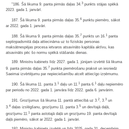
3
"186. Šā likuma 9. panta pirmās daļas 34.
punkts stājas spēkā
2023. gada 1. janvārī.
6
187. Šā likuma 9. panta pirmās daļas 35.
punktu piemēro, sākot
ar 2022. gada 1. janvāri.
7
1
188. Šā likuma 9. panta pirmās daļas 35.
punkts un 16.
panta
septiņpadsmitā daļa attiecināma uz to fiziskās personas
maksātnespējas procesa ietvaros atsavināto kapitāla aktīvu, kas
atsavināts pēc šo normu spēkā stāšanās dienas.
189. Ministru kabinets līdz 2027. gada 1. jūnijam izvērtē šā likuma
7
9. panta pirmās daļas 35.
punkta piemērošanu praksē un iesniedz
Saeimai izvērtējumu par nepieciešamību atcelt attiecīgo izņēmumu.
1
1
1
190. Šā likuma 11. panta 3.
daļu un 11.
panta 6.
daļu nepiemēro
par periodu no 2022. gada 1. janvāra līdz 2022. gada 6. janvārim.
2
3
191. Grozījumus šā likuma 11. pantā attiecībā uz 3.
, 3.
un
4
5
3.
daļas izslēgšanu, grozījumu 11. panta 3.
un devītajā daļā,
1
grozījumu 11.
panta astotajā daļā un grozījumu 19. panta devītajā
daļā piemēro, sākot ar 2022. gada 1. janvāri.
192. Ministru kabinets izvērtē un līdz 2025. gada 31. decembrim