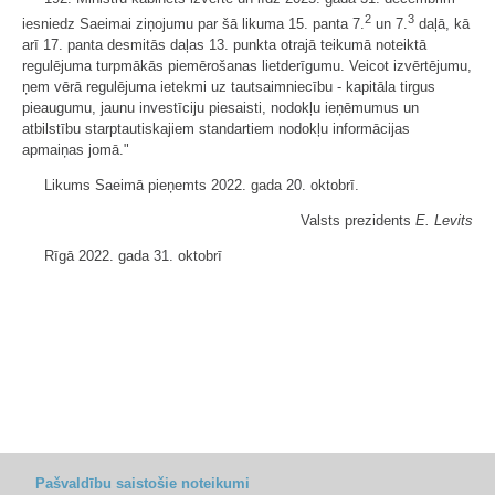
2
3
iesniedz Saeimai ziņojumu par šā likuma 15. panta 7.
un 7.
daļā, kā
arī 17. panta desmitās daļas 13. punkta otrajā teikumā noteiktā
regulējuma turpmākās piemērošanas lietderīgumu. Veicot izvērtējumu,
ņem vērā regulējuma ietekmi uz tautsaimniecību - kapitāla tirgus
pieaugumu, jaunu investīciju piesaisti, nodokļu ieņēmumus un
atbilstību starptautiskajiem standartiem nodokļu informācijas
apmaiņas jomā."
Likums Saeimā pieņemts 2022. gada 20. oktobrī.
Valsts prezidents
E. Levits
Rīgā 2022. gada 31. oktobrī
Pašvaldību saistošie noteikumi