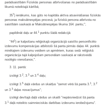
parādsaistībām Fiziskās personas atbrīvošanas no parādsaistībām
likumā noteiktajā kārtībā;
7
35
) ienākums, kas gūts no kapitāla aktīva atsavināšanas fiziskās
personas maksātnespējas procesā, ja fiziskā persona atbrīvota no
saistībām saskaņā ar Maksātnespējas likuma 164. pantu;";
1
papildināt daļu ar 44.
punktu šādā redakcijā:
1
"44
) ar kalpošanu reliģiskajā organizācijā saistīto personificēto
izdevumu kompensācijas atbilstoši šā panta pirmās daļas 44. punktā
minētajiem izdevumu veidiem un apmēriem, kuras sedz reliģiskā
organizācija tajā kalpojošam personālam saskaņā ar rakstveidā
noslēgto vienošanos;".
3. 11. pantā:
2
3
4
izslēgt 3.
, 3.
un 3.
daļu;
5
1
2
izslēgt 3.
daļā vārdus un skaitļus "ņemot vērā šā panta 3.
, 3.
3
un 3.
daļas nosacījumus";
izslēgt devītajā daļā vārdus un skaitli "nepārsniedzot šā panta
1
3.
daļā noteikto saimnieciskās darbības izdevumu ierobežojumu".