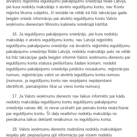
ārvalstīs reģistrēta ieguldījumu pakalpojumu sniedzēja filiāle Latvijā,
pie kura nodokļu maksātājs ir atvēris ieguldījumu kontu, nav Kontu
reģistra likuma subjekts, šī iestāde ne vēlāk kā līdz taksācijas gada
beigām sniedz informāciju par atvērto ieguldījumu kontu Valsts
ieņēmumu dienestam Ministru kabineta noteiktajā kārtībā.
16. Ja ieguldījumu pakalpojumu sniedzējs, pie kura nodokļu
maksātājs ir atvēris ieguldījumu kontu, nav Latvijā reģistrēts
ieguldījumu pakalpojumu sniedzējs vai ārvalstīs reģistrēta ieguldījumu
pakalpojumu sniedzēja filiāle Latvijā, nodokļu maksātājs pats ne vēlāk
kā līdz taksācijas gada beigām informē Valsts ieņēmumu dienestu par
ieguldījumu konta statusa piešķiršanu šādam kontam, norādot
ieguldījumu pakalpojumu sniedzēja juridisko nosaukumu, reģistrācijas
numuru, reģistrācijas valsti un atvērtā ieguldījumu konta numuru
(numurus, ja ieguldījumu kontu nav iespējams nepārprotami
identificēt, pamatojoties tikai uz vienu konta numuru).
17. Ja Valsts ieņēmumu dienests nav laikus informēts par kādu
nodokļu maksātāja ieguldījumu kontu ieguldījumu pakalpojumu
sniedzēja vainas dēļ, to nevar uzskatīt par pamatu konta neatzīšanai
par ieguldījumu kontu. Šī daļa neatbrīvo nodokļu maksātāju no
pienākuma laikus deklarēt ienākumus no ieguldījumu konta.
18. Valsts ieņēmumu dienests nodrošina nodokļu maksātājam
iespēju pēc pieprasījuma gūt informāciju par visiem nodokļu