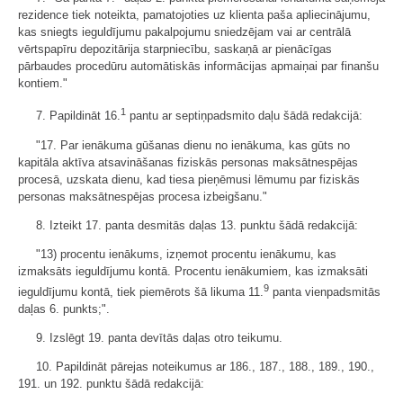
rezidence tiek noteikta, pamatojoties uz klienta paša apliecinājumu,
kas sniegts ieguldījumu pakalpojumu sniedzējam vai ar centrālā
vērtspapīru depozitārija starpniecību, saskaņā ar pienācīgas
pārbaudes procedūru automātiskās informācijas apmaiņai par finanšu
kontiem."
1
7. Papildināt 16.
pantu ar septiņpadsmito daļu šādā redakcijā:
"17. Par ienākuma gūšanas dienu no ienākuma, kas gūts no
kapitāla aktīva atsavināšanas fiziskās personas maksātnespējas
procesā, uzskata dienu, kad tiesa pieņēmusi lēmumu par fiziskās
personas maksātnespējas procesa izbeigšanu."
8. Izteikt 17. panta desmitās daļas 13. punktu šādā redakcijā:
"13) procentu ienākums, izņemot procentu ienākumu, kas
izmaksāts ieguldījumu kontā. Procentu ienākumiem, kas izmaksāti
9
ieguldījumu kontā, tiek piemērots šā likuma 11.
panta vienpadsmitās
daļas 6. punkts;".
9. Izslēgt 19. panta devītās daļas otro teikumu.
10. Papildināt pārejas noteikumus ar 186., 187., 188., 189., 190.,
191. un 192. punktu šādā redakcijā: