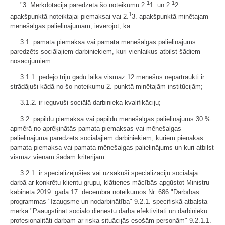
1
1
"3. Mērķdotācija paredzēta šo noteikumu 2.
1. un 2.
2.
1
apakšpunktā noteiktajai piemaksai vai 2.
3. apakšpunktā minētajam
mēnešalgas palielinājumam, ievērojot, ka:
3.1. pamata piemaksa vai pamata mēnešalgas palielinājums
paredzēts sociālajiem darbiniekiem, kuri vienlaikus atbilst šādiem
nosacījumiem:
3.1.1. pēdējo triju gadu laikā vismaz 12 mēnešus nepārtraukti ir
strādājuši kādā no šo noteikumu 2. punktā minētajām institūcijām;
3.1.2. ir ieguvuši sociālā darbinieka kvalifikāciju;
3.2. papildu piemaksa vai papildu mēnešalgas palielinājums 30 %
apmērā no aprēķinātās pamata piemaksas vai mēnešalgas
palielinājuma paredzēts sociālajiem darbiniekiem, kuriem pienākas
pamata piemaksa vai pamata mēnešalgas palielinājums un kuri atbilst
vismaz vienam šādam kritērijam:
3.2.1. ir specializējušies vai uzsākuši specializāciju sociālajā
darbā ar konkrētu klientu grupu, klātienes mācībās apgūstot Ministru
kabineta 2019. gada 17. decembra noteikumos Nr. 686 "Darbības
programmas "Izaugsme un nodarbinātība" 9.2.1. specifiskā atbalsta
mērķa "Paaugstināt sociālo dienestu darba efektivitāti un darbinieku
profesionalitāti darbam ar riska situācijās esošām personām" 9.2.1.1.