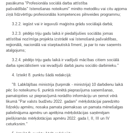
pasākuma "Profesionāla sociālā darba attīstība
pašvaldībās" īstenošanas noteikumi" minēto metodiku vai citu apjoma
ziņā līdzvērtīgu profesionālās kompetences pilnveides programmu;
3.2.2. iegūst vai ir ieguvuši maģistra grādu sociālajā darbā;
3.2.3. pēdējo triju gadu laikā ir piedalījušies sociālās jomas
attīstībai nozīmīga projekta izstrādē vai īstenošanā pašvaldības,
reģionālā, nacionālā vai starptautiskā līmenī, ja par to nav saņemts
atalgojums;
3.2.4. pēdējo triju gadu laikā ir vadījuši mācības citiem sociālā
darba speciālistiem vai ievadījuši darbā jaunu sociālo darbinieku."
4. Izteikt 8. punktu šādā redakcijā:
"8. Labklājības ministrija (turpmāk - ministrija) 10 darbdienu laikā
pēc šo noteikumu 6. punktā minētā pieprasījuma saņemšanas,
pamatojoties uz pieprasījumā norādīto informāciju un ņemot vērā
likumā "Par valsts budžetu 2022. gadam" mērķdotācijai paredzēto
līdzekļu apmēru, nosaka pamata piemaksas un pamata mēnešalgas
palielinājuma apmēru un aprēķina mērķdotācijas saņēmējam
piešķiramās mērķdotācijas apmēru 2022. gada I, II, III un IV
ceturksnim."