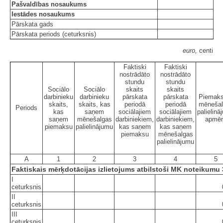
Pašvaldības nosaukums
Iestādes nosaukums
Pārskata gads
Pārskata periods (ceturksnis)
euro,
centi
Faktiski
Faktiski
nostrādāto
nostrādāto
stundu
stundu
Sociālo
Sociālo
skaits
skaits
darbinieku
darbinieku
pārskata
pārskata
Piemaks
skaits,
skaits, kas
periodā
periodā
mēnešal
Periods
kas
saņem
sociālajiem
sociālajiem
palielinā
saņem
mēnešalgas
darbiniekiem,
darbiniekiem,
apmēr
piemaksu
palielinājumu
kas saņem
kas saņem
piemaksu
mēnešalgas
palielinājumu
A
1
2
3
4
5
Faktiskais mērķdotācijas izlietojums atbilstoši MK noteikumu
I
ceturksnis
II
ceturksnis
III
ceturksnis