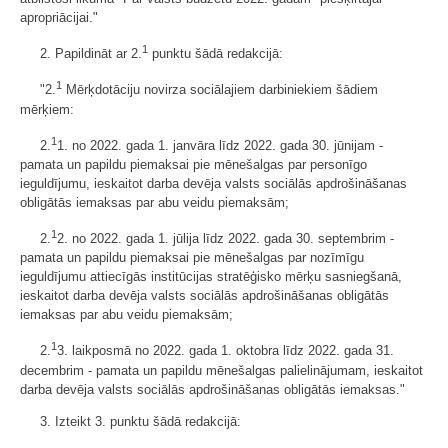
apropriācijai."
1
2. Papildināt ar 2.
punktu šādā redakcijā:
1
"2.
Mērķdotāciju novirza sociālajiem darbiniekiem šādiem
mērķiem:
1
2.
1. no 2022. gada 1. janvāra līdz 2022. gada 30. jūnijam -
pamata un papildu piemaksai pie mēnešalgas par personīgo
ieguldījumu, ieskaitot darba devēja valsts sociālās apdrošināšanas
obligātās iemaksas par abu veidu piemaksām;
1
2.
2. no 2022. gada 1. jūlija līdz 2022. gada 30. septembrim -
pamata un papildu piemaksai pie mēnešalgas par nozīmīgu
ieguldījumu attiecīgās institūcijas stratēģisko mērķu sasniegšanā,
ieskaitot darba devēja valsts sociālās apdrošināšanas obligātās
iemaksas par abu veidu piemaksām;
1
2.
3. laikposmā no 2022. gada 1. oktobra līdz 2022. gada 31.
decembrim - pamata un papildu mēnešalgas palielinājumam, ieskaitot
darba devēja valsts sociālās apdrošināšanas obligātās iemaksas."
3. Izteikt 3. punktu šādā redakcijā: