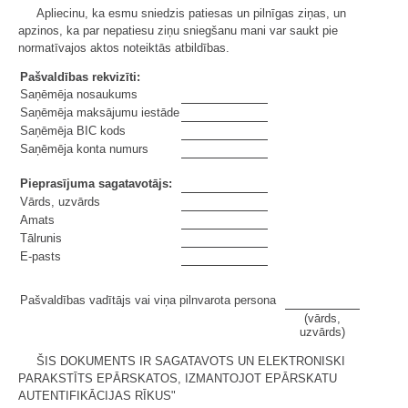
Apliecinu, ka esmu sniedzis patiesas un pilnīgas ziņas, un
apzinos, ka par nepatiesu ziņu sniegšanu mani var saukt pie
normatīvajos aktos noteiktās atbildības.
Pašvaldības rekvizīti:
Saņēmēja nosaukums
Saņēmēja maksājumu iestāde
Saņēmēja BIC kods
Saņēmēja konta numurs
Pieprasījuma sagatavotājs:
Vārds, uzvārds
Amats
Tālrunis
E-pasts
Pašvaldības vadītājs vai viņa pilnvarota persona
(vārds,
uzvārds)
ŠIS DOKUMENTS IR SAGATAVOTS UN ELEKTRONISKI
PARAKSTĪTS EPĀRSKATOS, IZMANTOJOT EPĀRSKATU
AUTENTIFIKĀCIJAS RĪKUS"