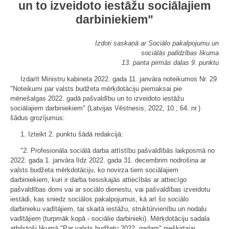
un to izveidoto iestāžu sociālajiem
darbiniekiem"
Izdoti saskaņā ar Sociālo pakalpojumu un
sociālās palīdzības likuma
13. panta pirmās daļas 9. punktu
Izdarīt Ministru kabineta 2022. gada 11. janvāra noteikumos Nr. 29
"Noteikumi par valsts budžeta mērķdotāciju piemaksai pie
mēnešalgas 2022. gadā pašvaldību un to izveidoto iestāžu
sociālajiem darbiniekiem" (Latvijas Vēstnesis, 2022, 10., 64. nr.)
šādus grozījumus:
1. Izteikt 2. punktu šādā redakcijā:
"2. Profesionāla sociālā darba attīstību pašvaldībās laikposmā no
2022. gada 1. janvāra līdz 2022. gada 31. decembrim nodrošina ar
valsts budžeta mērķdotāciju, ko novirza tiem sociālajiem
darbiniekiem, kuri ir darba tiesiskajās attiecībās ar attiecīgo
pašvaldības domi vai ar sociālo dienestu, vai pašvaldības izveidotu
iestādi, kas sniedz sociālos pakalpojumus, kā arī šo sociālo
darbinieku vadītājiem, tai skaitā iestāžu, struktūrvienību un nodaļu
vadītājiem (turpmāk kopā - sociālie darbinieki). Mērķdotāciju sadala
atbilstoši likumā "Par valsts budžetu 2022. gadam" piešķirtajai