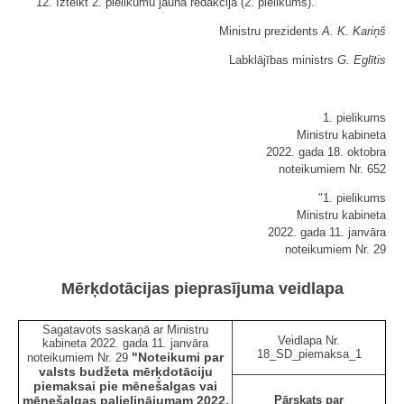
12. Izteikt 2. pielikumu jaunā redakcijā (2. pielikums).
Ministru prezidents
A. K. Kariņš
Labklājības ministrs
G. Eglītis
1. pielikums
Ministru kabineta
2022. gada 18. oktobra
noteikumiem Nr. 652
"1. pielikums
Ministru kabineta
2022. gada 11. janvāra
noteikumiem Nr. 29
Mērķdotācijas pieprasījuma veidlapa
Sagatavots saskaņā ar Ministru
Veidlapa Nr.
kabineta 2022. gada 11. janvāra
18_SD_piemaksa_1
"Noteikumi par
noteikumiem Nr. 29
valsts budžeta mērķdotāciju
piemaksai pie mēnešalgas vai
mēnešalgas palielinājumam 2022.
Pārskats par