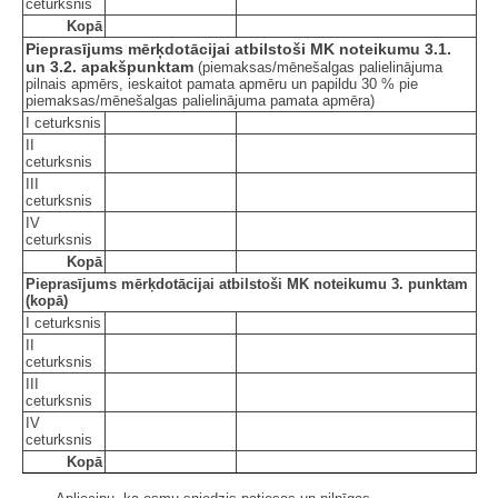
ceturksnis
Kopā
Pieprasījums mērķdotācijai atbilstoši MK noteikumu 3.1.
un 3.2. apakšpunktam
(piemaksas/mēnešalgas palielinājuma
pilnais apmērs, ieskaitot pamata apmēru un papildu 30 % pie
piemaksas/mēnešalgas palielinājuma pamata apmēra)
I ceturksnis
II
ceturksnis
III
ceturksnis
IV
ceturksnis
Kopā
Pieprasījums mērķdotācijai atbilstoši MK noteikumu 3. punktam
(kopā)
I ceturksnis
II
ceturksnis
III
ceturksnis
IV
ceturksnis
Kopā