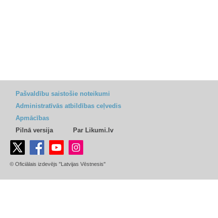
Pašvaldību saistošie noteikumi
Administratīvās atbildības ceļvedis
Apmācības
Pilnā versija
Par Likumi.lv
© Oficiālais izdevējs "Latvijas Vēstnesis"