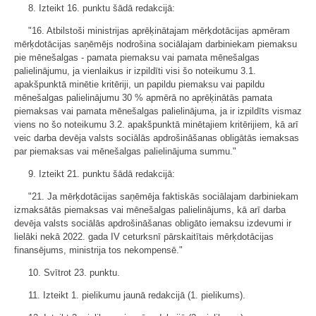
8. Izteikt 16. punktu šādā redakcijā:
"16. Atbilstoši ministrijas aprēķinātajam mērķdotācijas apmēram
mērķdotācijas saņēmējs nodrošina sociālajam darbiniekam piemaksu
pie mēnešalgas - pamata piemaksu vai pamata mēnešalgas
palielinājumu, ja vienlaikus ir izpildīti visi šo noteikumu 3.1.
apakšpunktā minētie kritēriji, un papildu piemaksu vai papildu
mēnešalgas palielinājumu 30 % apmērā no aprēķinātās pamata
piemaksas vai pamata mēnešalgas palielinājuma, ja ir izpildīts vismaz
viens no šo noteikumu 3.2. apakšpunktā minētajiem kritērijiem, kā arī
veic darba devēja valsts sociālās apdrošināšanas obligātās iemaksas
par piemaksas vai mēnešalgas palielinājuma summu."
9. Izteikt 21. punktu šādā redakcijā:
"21. Ja mērķdotācijas saņēmēja faktiskās sociālajam darbiniekam
izmaksātās piemaksas vai mēnešalgas palielinājums, kā arī darba
devēja valsts sociālās apdrošināšanas obligāto iemaksu izdevumi ir
lielāki nekā 2022. gada IV ceturksnī pārskaitītais mērķdotācijas
finansējums, ministrija tos nekompensē."
10. Svītrot 23. punktu.
11. Izteikt 1. pielikumu jaunā redakcijā (1. pielikums).