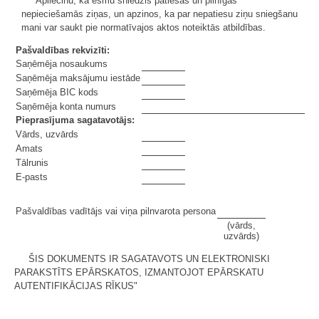
Apliecinu, ka esmu sniedzis patiesas un pilnīgas
nepieciešamās ziņas, un apzinos, ka par nepatiesu ziņu sniegšanu
mani var saukt pie normatīvajos aktos noteiktās atbildības.
Pašvaldības rekvizīti:
Saņēmēja nosaukums
Saņēmēja maksājumu iestāde
Saņēmēja BIC kods
Saņēmēja konta numurs
Pieprasījuma sagatavotājs:
Vārds, uzvārds
Amats
Tālrunis
E-pasts
Pašvaldības vadītājs vai viņa pilnvarota persona
(vārds,
uzvārds)
ŠIS DOKUMENTS IR SAGATAVOTS UN ELEKTRONISKI
PARAKSTĪTS EPĀRSKATOS, IZMANTOJOT EPĀRSKATU
AUTENTIFIKĀCIJAS RĪKUS"