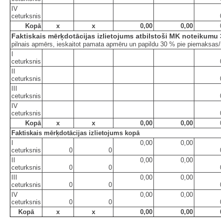
IV
ceturksnis
Kopā
x
x
0,00
0,00
Faktiskais mērķdotācijas izlietojums atbilstoši MK noteikumu
pilnais apmērs, ieskaitot pamata apmēru un papildu 30 % pie piemaksa
I
ceturksnis
II
ceturksnis
III
ceturksnis
IV
ceturksnis
Kopā
x
x
0,00
0,00
Faktiskais mērķdotācijas izlietojums kopā
I
0,00
0,00
ceturksnis
0
0
II
0,00
0,00
ceturksnis
0
0
III
0,00
0,00
ceturksnis
0
0
IV
0,00
0,00
ceturksnis
0
0
Kopā
x
x
0,00
0,00