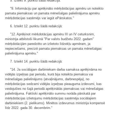
5. Izteikt 9. punktu šādā redakcijā:
"9. Informāciju par aprēķināto mērķdotācijas apmēru un noteikto
pamata piemaksas un pamata mēnešalgas palielinājuma apmēru
mērķdotācijas saņēmējs var iegūt ePārskatos."
6. Izteikt 12. punktu šādā redakcijā:
"12. Aprēķinot mērķdotācijas apmēru III un IV ceturksnim,
ministrija atbilstoši likumā "Par valsts budžetu 2022. gadam"
mērķdotācijām paredzēto un izlietoto līdzekļu apmēram, ja
nepieciešams, precizē pamata piemaksas un pamata mēnešalgas
palielinājuma apmēru."
7. Izteikt 14. punktu šādā redakcijā:
"14. Ja sociālajam darbiniekam darba samaksa aprēķināma no
vidējās izpeļņas par periodu, kurā bija noteikta piemaksa vai
mēnešalgas palielinājums (atvaļinājums, darbnespēja), no
mērķdotācijas sedzami vidējās izpeļņas pieauguma izdevumi, kas
veidojušies no šajā periodā aprēķinātās piemaksas vai mēnešalgas
palielinājuma. Faktiski aprēķināto summu norāda pārskatā par
mērķdotācijas izlietojumu mērķdotācijas saņēmēja sociālajiem
darbiniekiem (2. pielikums). Minētos izdevumus ministrija kompensē
līdz 2022. gada 30. decembrim."