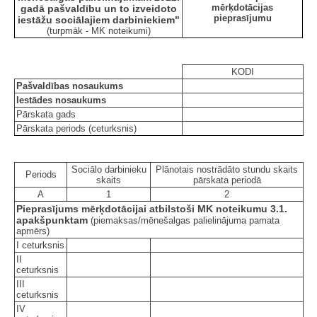
mērķdotācijas
gadā pašvaldību un to izveidoto
pieprasījumu
iestāžu sociālajiem darbiniekiem"
(turpmāk - MK noteikumi)
KODI
Pašvaldības nosaukums
Iestādes nosaukums
Pārskata gads
Pārskata periods (ceturksnis)
Sociālo darbinieku
Plānotais nostrādāto stundu skaits
Periods
skaits
pārskata periodā
A
1
2
Pieprasījums mērķdotācijai atbilstoši MK noteikumu 3.1.
apakšpunktam
(piemaksas/mēnešalgas palielinājuma pamata
apmērs)
I ceturksnis
II
ceturksnis
III
ceturksnis
IV