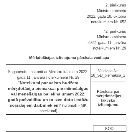
2. pielikums
Ministru kabineta
2022. gada 18. oktobra
noteikumiem Nr. 652
"2. pielikums
Ministru kabineta
2022. gada 11. janvāra
noteikumiem Nr. 29
Mērķdotācijas izlietojuma pārskata veidlapa
Veidlapa Nr.
Sagatavots saskaņā ar Ministru kabineta 2022.
18_SD_piemaksa_2
gada 11. janvāra noteikumiem Nr. 29
Noteikumi par valsts budžeta
"
mērķdotāciju piemaksai pie mēnešalgas
Pārskats par
vai mēnešalgas palielinājumam 2022.
mērķdotācijas
gadā pašvaldību un to izveidoto iestāžu
faktisko
izlietojumu
sociālajiem darbiniekiem
" (turpmāk - MK
noteikumi)
KODI