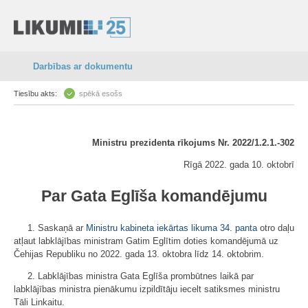
Darbības ar dokumentu
Tiesību akts:
spēkā esošs
Ministru prezidenta rīkojums Nr. 2022/1.2.1.-302
Rīgā 2022. gada 10. oktobrī
Par Gata Eglīša komandējumu
1. Saskaņā ar
Ministru kabineta iekārtas likuma
34. panta
otro daļu
atļaut labklājības ministram Gatim Eglītim doties komandējumā uz
Čehijas Republiku no 2022. gada 13. oktobra līdz 14. oktobrim.
2. Labklājības ministra Gata Eglīša prombūtnes laikā par
labklājības ministra pienākumu izpildītāju iecelt satiksmes ministru
Tāli Linkaitu.