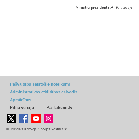
Ministru prezidents
A. K. Kariņš
Pašvaldību saistošie noteikumi
Administratīvās atbildības ceļvedis
Apmācības
Pilnā versija
Par Likumi.lv
© Oficiālais izdevējs "Latvijas Vēstnesis"