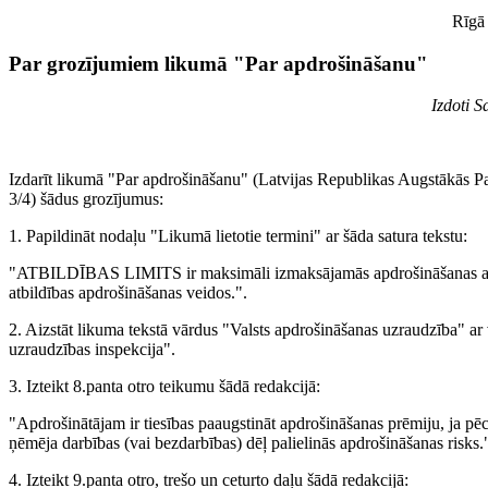
Rīgā 1
Par grozījumiem likumā "Par apdrošināšanu"
Izdoti S
Izdarīt likumā "Par apdrošināšanu" (Latvijas Republikas Augstākās P
3/4) šādus grozījumus:
1. Papildināt nodaļu "Likumā lietotie termini" ar šāda satura tekstu:
"ATBILDĪBAS LIMITS ir maksimāli izmaksājamās apdrošināšanas atlī
atbildības apdrošināšanas veidos.".
2. Aizstāt likuma tekstā vārdus "Valsts apdrošināšanas uzraudzība" ar
uzraudzības inspekcija".
3. Izteikt 8.panta otro teikumu šādā redakcijā:
"Apdrošinātājam ir tiesības paaugstināt apdrošināšanas prēmiju, ja p
ņēmēja darbības (vai bezdarbības) dēļ palielinās apdrošināšanas risks.
4. Izteikt 9.panta otro, trešo un ceturto daļu šādā redakcijā: