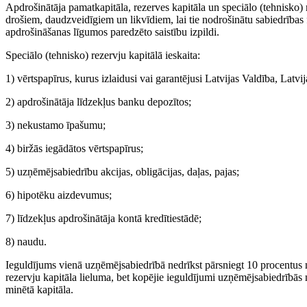
Apdrošinātāja pamatkapitāla, rezerves kapitāla un speciālo (tehnisko) 
drošiem, daudzveidīgiem un likvīdiem, lai tie nodrošinātu sabiedrības f
apdrošināšanas līgumos paredzēto saistību izpildi.
Speciālo (tehnisko) rezervju kapitālā ieskaita:
1) vērtspapīrus, kurus izlaidusi vai garantējusi Latvijas Valdība, Latv
2) apdrošinātāja līdzekļus banku depozītos;
3) nekustamo īpašumu;
4) biržās iegādātos vērtspapīrus;
5) uzņēmējsabiedrību akcijas, obligācijas, daļas, pajas;
6) hipotēku aizdevumus;
7) līdzekļus apdrošinātāja kontā kredītiestādē;
8) naudu.
Ieguldījums vienā uzņēmējsabiedrībā nedrīkst pārsniegt 10 procentus n
rezervju kapitāla lieluma, bet kopējie ieguldījumi uzņēmējsabiedrībās 
minētā kapitāla.