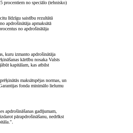
25 procentiem no speciālo (tehnisko)
itu līdzīgu saistību rezultātā
 no apdrošinātāja apmaksātā
rocentus no apdrošinātāja
ms, kuru izmanto apdrošinātāja
ēķināšanas kārtību nosaka Valsts
ābūt kapitālam, kas atbilst
 aprēķinātās maksātspējas normas, un
 Garantijas fonda minimālo lielumu
oties apdrošināšanas gadījumam,
eizdarot pārapdrošināšanu, nedrīkst
tāla.".