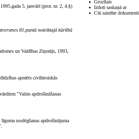
Grozītais
995.gada 5. janvārī (prot. nr. 2, 4.§)
Izdoti saskaņā ar
Citi saistītie dokumenti
atversmes 81.pantā noteiktajā kārtībā
adomes un Valdības Ziņotājs, 1993,
dzības apmērs civiltiesiskās
 vārdiem "Valsts apdrošināšanas
ēc līguma noslēgšanas apdrošinājuma
".