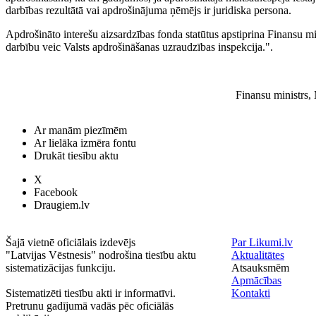
darbības rezultātā vai apdrošinājuma ņēmējs ir juridiska persona.
Apdrošināto interešu aizsardzības fonda statūtus apstiprina Finansu m
darbību veic Valsts apdrošināšanas uzraudzības inspekcija.".
Finansu ministrs, 
Ar manām piezīmēm
Ar lielāka izmēra fontu
Drukāt tiesību aktu
X
Facebook
Draugiem.lv
Šajā vietnē oficiālais izdevējs
Par Likumi.lv
"Latvijas Vēstnesis" nodrošina tiesību aktu
Aktualitātes
sistematizācijas funkciju.
Atsauksmēm
Apmācības
Sistematizēti tiesību akti ir informatīvi.
Kontakti
Pretrunu gadījumā vadās pēc oficiālās