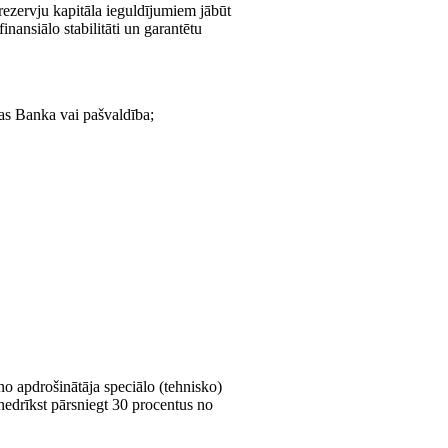
rezervju kapitāla ieguldījumiem jābūt
inansiālo stabilitāti un garantētu
ijas Banka vai pašvaldība;
o apdrošinātāja speciālo (tehnisko)
nedrīkst pārsniegt 30 procentus no