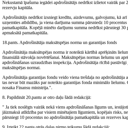
Nekustamā īpašuma iegādei apdrošinātājs nedrīkst izlietot vairāk par 
rezervju kapitāla.
Apdrošinātājs nedrīkst izsniegt kredītu, aizdevumu, galvojumu, kā arī c
uzņemties atbildību, ja viena darījuma summa pārsniedz 10 procentus
pamatkapitāla. Kopējā minēto darījumu summa nedrīkst pārsniegt 30 p
apmaksātā pamatkapitāla.
18.pants. Apdrošinātāja maksātspējas norma un garantijas fonds
Apdrošinātāja maksātspējas norma ir noteiktā kārtībā aprēķināts lielu
finansiālā stāvokļa novērtēšanai. Maksātspējas normas lielumu un apr
apdrošināšanas uzraudzības inspekcija. Apdrošinātāja rīcībā pastāvīgi j
maksātspējas normai.
Apdrošinātāja garantijas fondu veido viena trešdaļa no apdrošinātāja
tas nevar būt mazāks par noteikto garantijas fonda minimālo lielumu.
nosaka Finansu ministrija.".
8. Papildināt 20.pantu ar otro daļu šādā redakcijā:
" Ja tiek noslēgts vairāk nekā viens apdrošināšanas līgums un, iestāj
jāizmaksā atlīdzība par visiem minētajiem līgumiem, kopējais risks, n
pārsniegt 10 procentus no apdrošinātāja pamatkapitāla un rezerves kapi
9. Izteikt 22.panta otrās daļas pirmo teikumu šādā redakcijā: