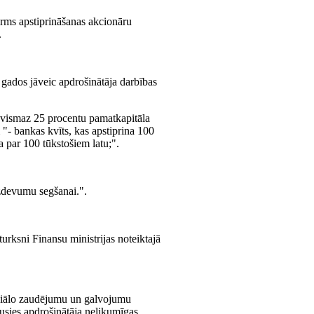
rms apstiprināšanas akcionāru
.
s gados jāveic apdrošinātāja darbības
na vismaz 25 procentu pamatkapitāla
"- bankas kvīts, kas apstiprina 100
 par 100 tūkstošiem latu;".
zdevumu segšanai.".
urksni Finansu ministrijas noteiktajā
nsiālo zaudējumu un galvojumu
jusies apdrošinātāja nelikumīgas