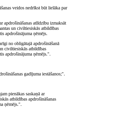
āšanas veidos nedrīkst būt lielāka par
var apdrošināšanas atlīdzību izmaksāt
tas un civiltiesiskās atbildības
etis apdrošinājuma ņēmējs.
rīgi no obligātajā apdrošināšanā
 civiltiesiskās atbildības
etis apdrošinājuma ņēmējs.".
pdrošināšanas gadījuma iestāšanos;".
jam pienākas saskaņā ar
skās atbildības apdrošināšanas
ma ņēmējs.".