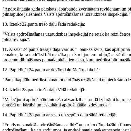
"Apdrošinātāja gada pārskats jāpārbauda zvērinātam revidentam un pi
pilnsapulcē jāiesniedz Valsts apdrošināšanas uzraudzības inspekcijai."
10. Izteikt 22.panta trešo daļu šādā redakcijā:
"Valsts apdrošināšanas uzraudzības inspekcijai ne retāk kā reizi četro
pilna revīzija.".
11. Aizstāt 24.panta trešajā daļā vārdus "- bankas kvīts, kas apstipri
iemaksu, kura nedrīkst būt mazāka par 3 miljoniem rubļu;" ar vārdiem 
procentu dibināšanas pamatkapitāla iemaksu, kura nedrīkst būt mazāka
12. Papildināt 24.pantu ar devīto daļu šādā redakcijā:
"Pamatkapitālu nedrīkst izmantot darbības uzsākšanai nepieciešamo i
13. Izteikt 28.panta trešo daļu šādā redakcijā:
"Maksājumi apdrošināto interešu aizsardzības fondā izdarāmi katru cet
apmērā un kārtībā un ieskaitāmi apdrošinātāja izdevumos.".
14. Papildināt 28.pantu ar sesto un septīto daļu šādā redakcijā:
"Fonds neizmaksā apdrošināšanas atlīdzību par kredītu, dažādu fina
apdrošināšanu, kā arī gadījumos, ja apdrošinātāja maksātnespēja iestā