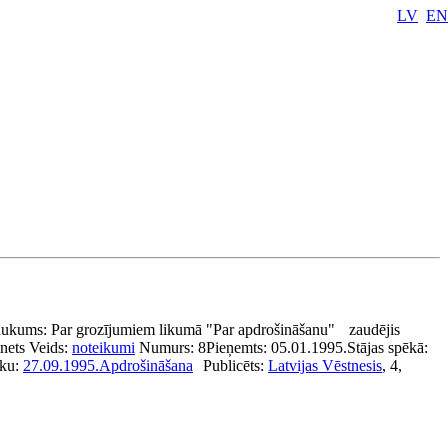
LV
EN
aukums:
Par grozījumiem likumā "Par apdrošināšanu"
zaudējis
nets
Veids:
noteikumi
Numurs:
8
Pieņemts:
05.01.1995.
Stājas spēkā:
ēku:
27.09.1995.
Apdrošināšana
Publicēts:
Latvijas Vēstnesis
, 4,