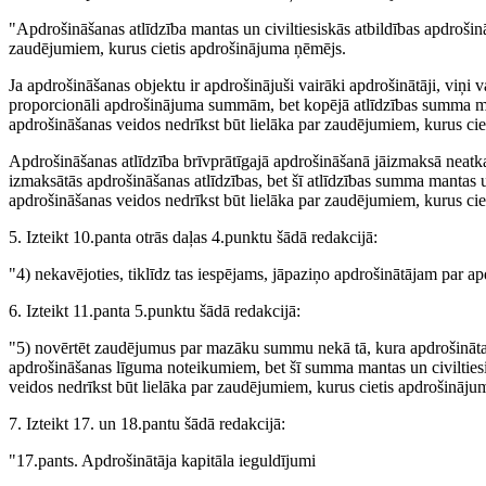
"Apdrošināšanas atlīdzība mantas un civiltiesiskās atbildības apdrošin
zaudējumiem, kurus cietis apdrošinājuma ņēmējs.
Ja apdrošināšanas objektu ir apdrošinājuši vairāki apdrošinātāji, viņi 
proporcionāli apdrošinājuma summām, bet kopējā atlīdzības summa man
apdrošināšanas veidos nedrīkst būt lielāka par zaudējumiem, kurus ci
Apdrošināšanas atlīdzība brīvprātīgajā apdrošināšanā jāizmaksā neatka
izmaksātās apdrošināšanas atlīdzības, bet šī atlīdzības summa mantas un
apdrošināšanas veidos nedrīkst būt lielāka par zaudējumiem, kurus ci
5. Izteikt 10.panta otrās daļas 4.punktu šādā redakcijā:
"4) nekavējoties, tiklīdz tas iespējams, jāpaziņo apdrošinātājam par a
6. Izteikt 11.panta 5.punktu šādā redakcijā:
"5) novērtēt zaudējumus par mazāku summu nekā tā, kura apdrošināta
apdrošināšanas līguma noteikumiem, bet šī summa mantas un civiltiesi
veidos nedrīkst būt lielāka par zaudējumiem, kurus cietis apdrošināju
7. Izteikt 17. un 18.pantu šādā redakcijā:
"17.pants. Apdrošinātāja kapitāla ieguldījumi