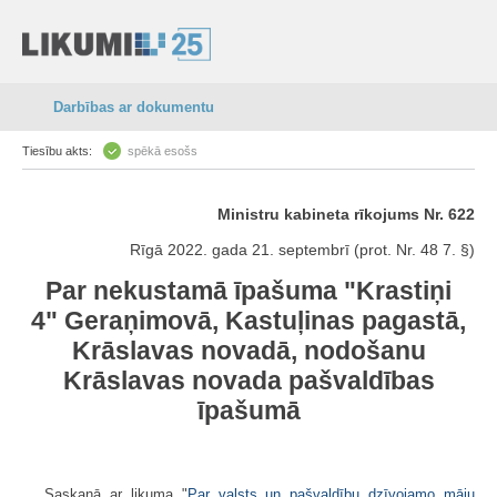
Darbības ar dokumentu
Tiesību akts:
spēkā esošs
Ministru kabineta rīkojums Nr. 622
Rīgā 2022. gada 21. septembrī (prot. Nr. 48 7. §)
Par nekustamā īpašuma "Krastiņi
4" Geraņimovā, Kastuļinas pagastā,
Krāslavas novadā, nodošanu
Krāslavas novada pašvaldības
īpašumā
Saskaņā ar likuma "
Par valsts un pašvaldību dzīvojamo māju