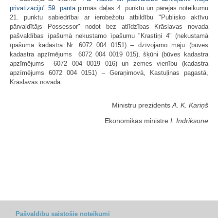
privatizāciju
"
59. panta
pirmās daļas 4. punktu un pārejas noteikumu
21. punktu sabiedrībai ar ierobežotu atbildību "Publisko aktīvu
pārvaldītājs Possessor" nodot bez atlīdzības Krāslavas novada
pašvaldības īpašumā nekustamo īpašumu "Krastiņi 4" (nekustamā
īpašuma kadastra Nr. 6072 004 0151) – dzīvojamo māju (būves
kadastra apzīmējums 6072 004 0019 015), šķūni (būves kadastra
apzīmējums 6072 004 0019 016) un zemes vienību (kadastra
apzīmējums 6072 004 0151) – Geraņimovā, Kastuļinas pagastā,
Krāslavas novadā.
Ministru prezidents
A. K. Kariņš
Ekonomikas ministre
I. Indriksone
Pašvaldību saistošie noteikumi