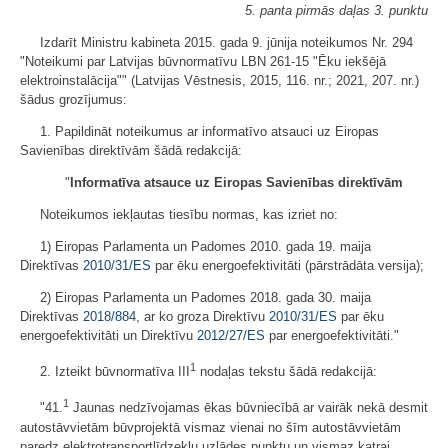
5. panta pirmās daļas 3. punktu
Izdarīt Ministru kabineta 2015. gada 9. jūnija noteikumos Nr. 294
"Noteikumi par Latvijas būvnormatīvu LBN 261-15 "Ēku iekšējā
elektroinstalācija"" (Latvijas Vēstnesis, 2015, 116. nr.; 2021, 207. nr.)
šādus grozījumus:
1. Papildināt noteikumus ar informatīvo atsauci uz Eiropas
Savienības direktīvām šādā redakcijā:
"
Informatīva atsauce uz Eiropas Savienības direktīvām
Noteikumos iekļautas tiesību normas, kas izriet no:
1) Eiropas Parlamenta un Padomes 2010. gada 19. maija
Direktīvas
2010/31/ES
par ēku energoefektivitāti (pārstrādāta versija);
2) Eiropas Parlamenta un Padomes 2018. gada 30. maija
Direktīvas
2018/884
, ar ko groza Direktīvu
2010/31/ES
par ēku
energoefektivitāti un Direktīvu
2012/27/ES
par energoefektivitāti."
1
2. Izteikt būvnormatīva III
nodaļas tekstu šādā redakcijā:
1
"41.
Jaunas nedzīvojamas ēkas būvniecībā ar vairāk nekā desmit
autostāvvietām būvprojektā vismaz vienai no šīm autostāvvietām
paredz elektrotransportlīdzekļu uzlādes punktu un vismaz katrai