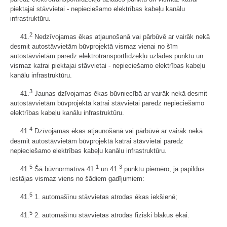
piektajai stāvvietai - nepieciešamo elektrības kabeļu kanālu
infrastruktūru.
2
41.
Nedzīvojamas ēkas atjaunošanā vai pārbūvē ar vairāk nekā
desmit autostāvvietām būvprojektā vismaz vienai no šīm
autostāvvietām paredz elektrotransportlīdzekļu uzlādes punktu un
vismaz katrai piektajai stāvvietai - nepieciešamo elektrības kabeļu
kanālu infrastruktūru.
3
41.
Jaunas dzīvojamas ēkas būvniecībā ar vairāk nekā desmit
autostāvvietām būvprojektā katrai stāvvietai paredz nepieciešamo
elektrības kabeļu kanālu infrastruktūru.
4
41.
Dzīvojamas ēkas atjaunošanā vai pārbūvē ar vairāk nekā
desmit autostāvvietām būvprojektā katrai stāvvietai paredz
nepieciešamo elektrības kabeļu kanālu infrastruktūru.
5
1
3
41.
Šā būvnormatīva 41.
un 41.
punktu piemēro, ja papildus
iestājas vismaz viens no šādiem gadījumiem:
5
41.
1. automašīnu stāvvietas atrodas ēkas iekšienē;
5
41.
2. automašīnu stāvvietas atrodas fiziski blakus ēkai.