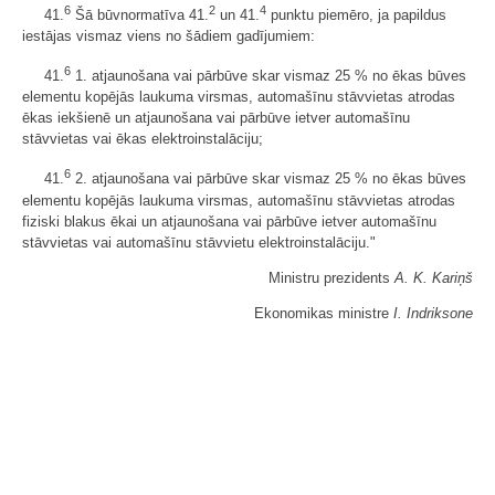
6
2
4
41.
Šā būvnormatīva 41.
un 41.
punktu piemēro, ja papildus
iestājas vismaz viens no šādiem gadījumiem:
6
41.
1. atjaunošana vai pārbūve skar vismaz 25 % no ēkas būves
elementu kopējās laukuma virsmas, automašīnu stāvvietas atrodas
ēkas iekšienē un atjaunošana vai pārbūve ietver automašīnu
stāvvietas vai ēkas elektroinstalāciju;
6
41.
2. atjaunošana vai pārbūve skar vismaz 25 % no ēkas būves
elementu kopējās laukuma virsmas, automašīnu stāvvietas atrodas
fiziski blakus ēkai un atjaunošana vai pārbūve ietver automašīnu
stāvvietas vai automašīnu stāvvietu elektroinstalāciju."
Ministru prezidents
A. K. Kariņš
Ekonomikas ministre
I. Indriksone