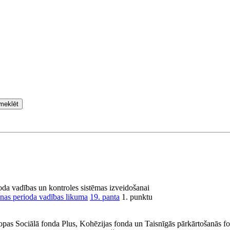
meklēt
da vadības un kontroles sistēmas izveidošanai
nas perioda vadības likuma
19. panta
1. punktu
ropas Sociālā fonda Plus, Kohēzijas fonda un Taisnīgās pārkārtošanās 