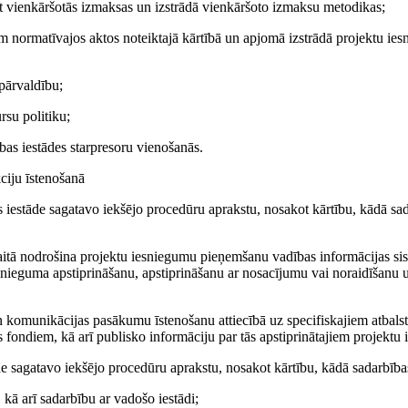
tot vienkāršotās izmaksas un izstrādā vienkāršoto izmaksu metodikas;
 normatīvajos aktos noteiktajā kārtībā un apjomā izstrādā projektu ie
pārvaldību;
rsu politiku;
bības iestādes starpresoru vienošanās.
ciju īstenošanā
 iestāde sagatavo iekšējo procedūru aprakstu, nosakot kārtību, kādā sa
kaitā nodrošina projektu iesniegumu pieņemšanu vadības informācijas si
nieguma apstiprināšanu, apstiprināšanu ar nosacījumu vai noraidīšanu u
n komunikācijas pasākumu īstenošanu attiecībā uz specifiskajiem atbals
as fondiem, kā arī publisko informāciju par tās apstiprinātajiem projekt
de sagatavo iekšējo procedūru aprakstu, nosakot kārtību, kādā sadarbības
 kā arī sadarbību ar vadošo iestādi;