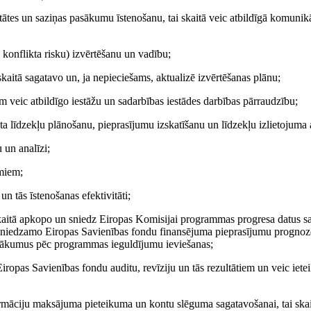
tātes un saziņas pasākumu īstenošanu, tai skaitā veic atbildīgā komunik
u konflikta risku) izvērtēšanu un vadību;
kaitā sagatavo un, ja nepieciešams, aktualizē izvērtēšanas plānu;
 veic atbildīgo iestāžu un sadarbības iestādes darbības pārraudzību;
ta līdzekļu plānošanu, pieprasījumu izskatīšanu un līdzekļu izlietojuma a
 un analīzi;
umiem;
n tās īstenošanas efektivitāti;
kaitā apkopo un sniedz Eiropas Komisijai programmas progresa datus s
esniedzamo Eiropas Savienības fondu finansējuma pieprasījumu prognoz
sākumus pēc programmas ieguldījumu ieviešanas;
r Eiropas Savienības fondu auditu, revīziju un tās rezultātiem un veic iet
ormāciju maksājuma pieteikuma un kontu slēguma sagatavošanai, tai skai