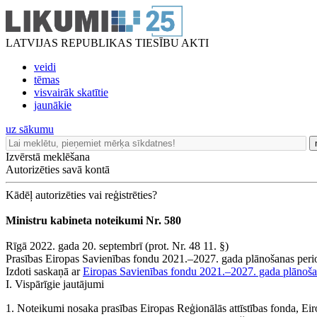
LATVIJAS REPUBLIKAS TIESĪBU AKTI
veidi
tēmas
visvairāk skatītie
jaunākie
uz sākumu
Izvērstā meklēšana
Autorizēties savā kontā
Kādēļ autorizēties vai reģistrēties?
Ministru kabineta noteikumi Nr. 580
Rīgā 2022. gada 20. septembrī (prot. Nr. 48 11. §)
Prasības Eiropas Savienības fondu 2021.–2027. gada plānošanas perio
Izdoti saskaņā ar
Eiropas Savienības fondu 2021.–2027. gada plānoša
I. Vispārīgie jautājumi
1. Noteikumi nosaka prasības Eiropas Reģionālās attīstības fonda, Ei