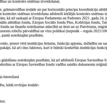
bas un kontroles sistēmas izveidošanai.
āde, grāmatvedības iestāde un par horizontālo principu koordināciju atbildī
 kontroles sistēmas izveidošanu atbilstoši iekšējās kontroles sistēmas 
ībām, kā arī saskaņā ar Eiropas Parlamenta un Padomes 2021. gada 24. j
lās attīstības fondu, Eiropas Sociālo fondu Plus, Kohēzijas fondu, Tai
s fondu un finanšu noteikumus attiecībā uz tiem un uz Patvēruma, migrā
trumentu robežu pārvaldībai un vīzu politikai (turpmāk – regula 2021/10
8. pantā noteiktajām prasībām.
veido, ņemot vērā institūcijas lielumu, funkciju apjomu, dažādību un sar
pakāpi, kā arī citus faktorus, kuri ir būtiski konkrētās institūcijas funkc
n glabāšanu noteiktajām prasībām, kā arī atbilstoši Eiropas Savienības 
drošina ar Eiropas Savienības fondu vadību saistīto dokumentu oriģināl
ju īstenošanā
bu, kādā revīzijas iestāde:
tus;