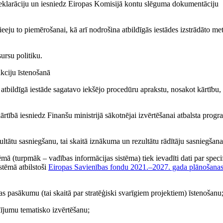
eklarāciju un iesniedz Eiropas Komisijā kontu slēguma dokumentāciju
eeju to piemērošanai, kā arī nodrošina atbildīgās iestādes izstrādāto me
ursu politiku.
nkciju īstenošanā
atbildīgā iestāde sagatavo iekšējo procedūru aprakstu, nosakot kārtību,
ārtībā iesniedz Finanšu ministrijā sākotnējai izvērtēšanai atbalsta pro
ltātu sasniegšanu, tai skaitā iznākuma un rezultātu rādītāju sasniegšan
mā (turpmāk – vadības informācijas sistēma) tiek ievadīti dati par specif
istēmā atbilstoši
Eiropas Savienības fondu 2021.–2027. gada plānošanas
 pasākumu (tai skaitā par stratēģiski svarīgiem projektiem) īstenošanu
dījumu tematisko izvērtēšanu;