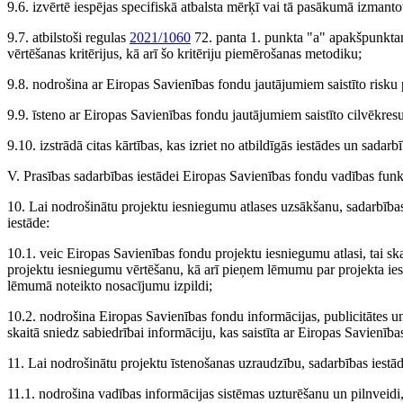
9.6. izvērtē iespējas specifiskā atbalsta mērķī vai tā pasākumā izman
9.7. atbilstoši regulas
2021/1060
72. panta 1. punkta "a" apakšpunktam
vērtēšanas kritērijus, kā arī šo kritēriju piemērošanas metodiku;
9.8. nodrošina ar Eiropas Savienības fondu jautājumiem saistīto risku 
9.9. īsteno ar Eiropas Savienības fondu jautājumiem saistīto cilvēkresu
9.10. izstrādā citas kārtības, kas izriet no atbildīgās iestādes un sadar
V. Prasības sadarbības iestādei Eiropas Savienības fondu vadības funk
10. Lai nodrošinātu projektu iesniegumu atlases uzsākšanu, sadarbības
iestāde:
10.1. veic Eiropas Savienības fondu projektu iesniegumu atlasi, tai s
projektu iesniegumu vērtēšanu, kā arī pieņem lēmumu par projekta ies
lēmumā noteikto nosacījumu izpildi;
10.2. nodrošina Eiropas Savienības fondu informācijas, publicitātes u
skaitā sniedz sabiedrībai informāciju, kas saistīta ar Eiropas Savienīb
11. Lai nodrošinātu projektu īstenošanas uzraudzību, sadarbības iestā
11.1. nodrošina vadības informācijas sistēmas uzturēšanu un pilnveidi,