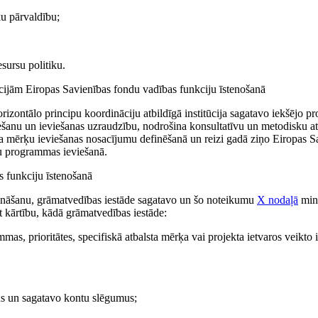
ku pārvaldību;
sursu politiku.
tūcijām Eiropas Savienības fondu vadības funkciju īstenošanā
rizontālo principu koordināciju atbildīgā institūcija sagatavo iekšējo p
iešanu un ieviešanas uzraudzību, nodrošina konsultatīvu un metodisku a
lsta mērķu ieviešanas nosacījumu definēšanā un reizi gadā ziņo Eiropas S
u programmas ieviešanā.
s funkciju īstenošanā
ināšanu, grāmatvedības iestāde sagatavo un šo noteikumu
X nodaļā
min
t kārtību, kādā grāmatvedības iestāde:
mas, prioritātes, specifiskā atbalsta mērķa vai projekta ietvaros veikt
s un sagatavo kontu slēgumus;