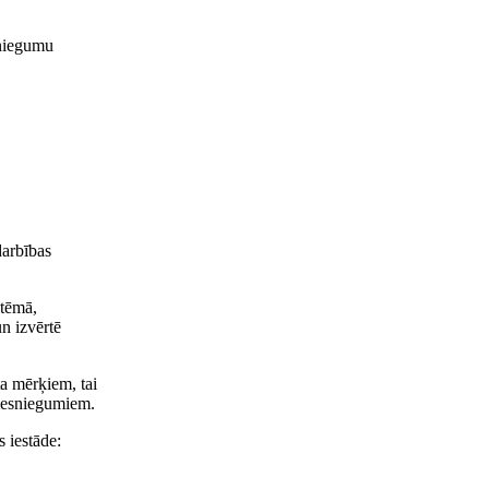
sniegumu
darbības
stēmā,
n izvērtē
ta mērķiem, tai
u iesniegumiem.
 iestāde: