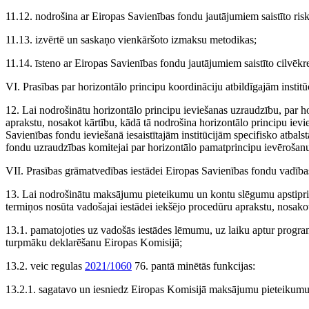
11.12. nodrošina ar Eiropas Savienības fondu jautājumiem saistīto ris
11.13. izvērtē un saskaņo vienkāršoto izmaksu metodikas;
11.14. īsteno ar Eiropas Savienības fondu jautājumiem saistīto cilvēkre
VI. Prasības par horizontālo principu koordināciju atbildīgajām insti
12. Lai nodrošinātu horizontālo principu ieviešanas uzraudzību, par ho
aprakstu, nosakot kārtību, kādā tā nodrošina horizontālo principu iev
Savienības fondu ieviešanā iesaistītajām institūcijām specifisko atba
fondu uzraudzības komitejai par horizontālo pamatprincipu ievērošan
VII. Prasības grāmatvedības iestādei Eiropas Savienības fondu vadība
13. Lai nodrošinātu maksājumu pieteikumu un kontu slēgumu apstipr
termiņos nosūta vadošajai iestādei iekšējo procedūru aprakstu, nosako
13.1. pamatojoties uz vadošās iestādes lēmumu, uz laiku aptur program
turpmāku deklarēšanu Eiropas Komisijā;
13.2. veic regulas
2021/1060
76. pantā minētās funkcijas:
13.2.1. sagatavo un iesniedz Eiropas Komisijā maksājumu pieteikumu