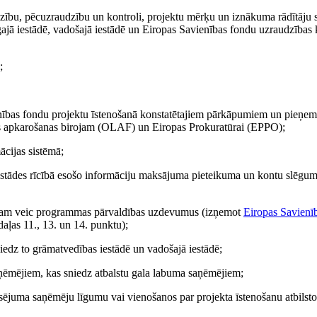
zību, pēcuzraudzību un kontroli, projektu mērķu un iznākuma rādītāju 
gajā iestādē, vadošajā iestādē un Eiropas Savienības fondu uzraudzības
;
avienības fondu projektu īstenošanā konstatētajiem pārkāpumiem un pieņ
as apkarošanas birojam (OLAF) un Eiropas Prokuratūrai (EPPO);
ācijas sistēmā;
 iestādes rīcībā esošo informāciju maksājuma pieteikuma un kontu slēgu
tam veic programmas pārvaldības uzdevumus (izņemot
Eiropas Savienī
daļas 11., 13. un 14. punktu);
edz to grāmatvedības iestādē un vadošajā iestādē;
aņēmējiem, kas sniedz atbalstu gala labuma saņēmējiem;
ansējuma saņēmēju līgumu vai vienošanos par projekta īstenošanu atbilsto