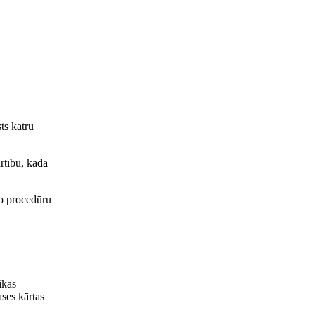
ts katru
rtību, kādā
jo procedūru
ikas
ses kārtas