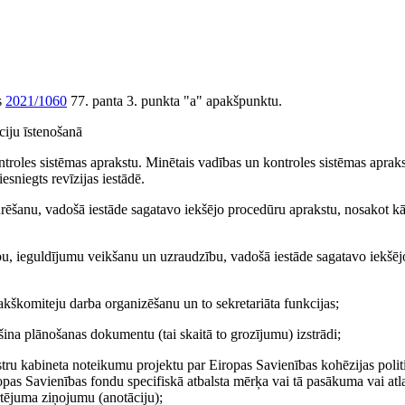
s
2021/1060
77. panta 3. punkta "a" apakšpunktu.
ciju īstenošanā
ntroles sistēmas aprakstu. Minētais vadības un kontroles sistēmas apraks
esniegts revīzijas iestādē.
urēšanu, vadošā iestāde sagatavo iekšējo procedūru aprakstu, nosakot kā
bu, ieguldījumu veikšanu un uzraudzību, vadošā iestāde sagatavo iekšē
kškomiteju darba organizēšanu un to sekretariāta funkcijas;
ina plānošanas dokumentu (tai skaitā to grozījumu) izstrādi;
istru kabineta noteikumu projektu par Eiropas Savienības kohēzijas polit
 Savienības fondu specifiskā atbalsta mērķa vai tā pasākuma vai atla
tējuma ziņojumu (anotāciju);