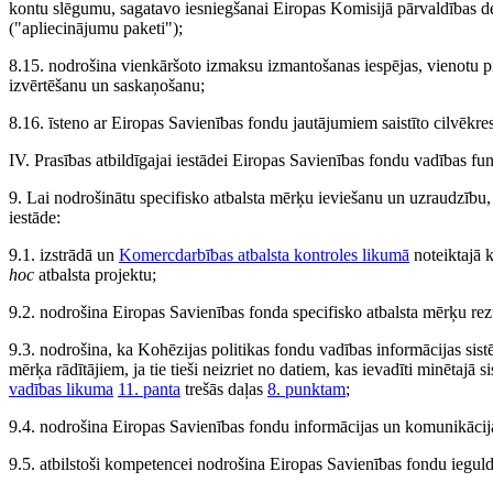
kontu slēgumu, sagatavo iesniegšanai Eiropas Komisijā pārvaldības d
("apliecinājumu paketi");
8.15. nodrošina vienkāršoto izmaksu izmantošanas iespējas, vienotu pi
izvērtēšanu un saskaņošanu;
8.16. īsteno ar Eiropas Savienības fondu jautājumiem saistīto cilvēkres
IV. Prasības atbildīgajai iestādei Eiropas Savienības fondu vadības fu
9. Lai nodrošinātu specifisko atbalsta mērķu ieviešanu un uzraudzību, 
iestāde:
9.1. izstrādā un
Komercdarbības atbalsta kontroles likumā
noteiktajā k
hoc
atbalsta projektu;
9.2. nodrošina Eiropas Savienības fonda specifisko atbalsta mērķu rezu
9.3. nodrošina, ka Kohēzijas politikas fondu vadības informācijas sistē
mērķa rādītājiem, ja tie tieši neizriet no datiem, kas ievadīti minētajā s
vadības likuma
11. panta
trešās daļas
8. punktam
;
9.4. nodrošina Eiropas Savienības fondu informācijas un komunikācijas
9.5. atbilstoši kompetencei nodrošina Eiropas Savienības fondu iegul