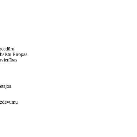
rocedūru
tbalstu Eiropas
avienības
ētajos
o izdevumu