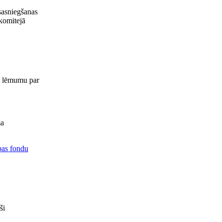
sasniegšanas
 komitejā
em lēmumu par
ma
bas fondu
ši