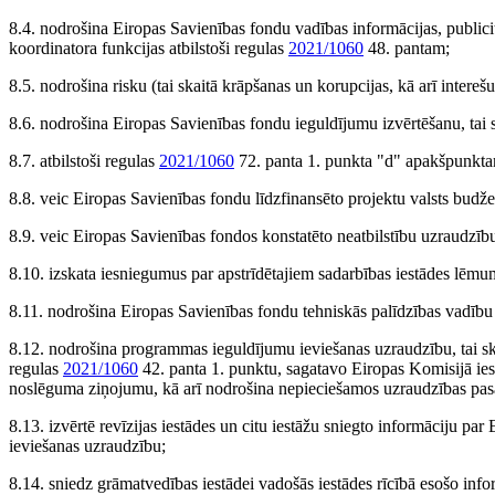
8.4. nodrošina Eiropas Savienības fondu vadības informācijas, publici
koordinatora funkcijas atbilstoši regulas
2021/1060
48. pantam;
8.5. nodrošina risku (tai skaitā krāpšanas un korupcijas, kā arī intereš
8.6. nodrošina Eiropas Savienības fondu ieguldījumu izvērtēšanu, tai s
8.7. atbilstoši regulas
2021/1060
72. panta 1. punkta "d" apakšpunktam
8.8. veic Eiropas Savienības fondu līdzfinansēto projektu valsts budže
8.9. veic Eiropas Savienības fondos konstatēto neatbilstību uzraudzību
8.10. izskata iesniegumus par apstrīdētajiem sadarbības iestādes lēm
8.11. nodrošina Eiropas Savienības fondu tehniskās palīdzības vadību u
8.12. nodrošina programmas ieguldījumu ieviešanas uzraudzību, tai s
regulas
2021/1060
42. panta 1. punktu, sagatavo Eiropas Komisijā i
noslēguma ziņojumu, kā arī nodrošina nepieciešamos uzraudzības pa
8.13. izvērtē revīzijas iestādes un citu iestāžu sniegto informāciju pa
ieviešanas uzraudzību;
8.14. sniedz grāmatvedības iestādei vadošās iestādes rīcībā esošo inf