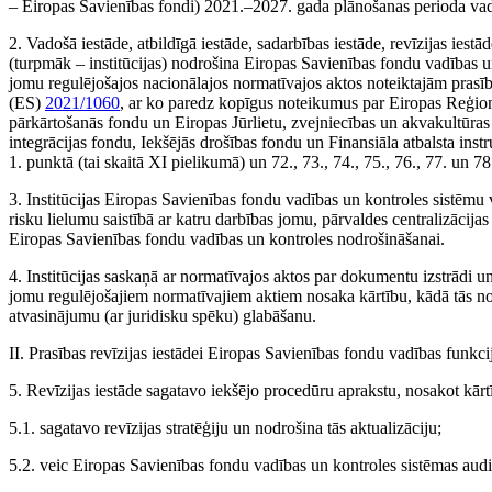
– Eiropas Savienības fondi) 2021.–2027. gada plānošanas perioda vadī
2. Vadošā iestāde, atbildīgā iestāde, sadarbības iestāde, revīzijas iest
(turpmāk – institūcijas) nodrošina Eiropas Savienības fondu vadības un
jomu regulējošajos nacionālajos normatīvajos aktos noteiktajām pras
(ES)
2021/1060
, ar ko paredz kopīgus noteikumus par Eiropas Reģionā
pārkārtošanās fondu un Eiropas Jūrlietu, zvejniecības un akvakultūra
integrācijas fondu, Iekšējās drošības fondu un Finansiāla atbalsta ins
1. punktā (tai skaitā XI pielikumā) un 72., 73., 74., 75., 76., 77. un 7
3. Institūcijas Eiropas Savienības fondu vadības un kontroles sistēmu 
risku lielumu saistībā ar katru darbības jomu, pārvaldes centralizācijas 
Eiropas Savienības fondu vadības un kontroles nodrošināšanai.
4. Institūcijas saskaņā ar normatīvajos aktos par dokumentu izstrādi u
jomu regulējošajiem normatīvajiem aktiem nosaka kārtību, kādā tās no
atvasinājumu (ar juridisku spēku) glabāšanu.
II. Prasības revīzijas iestādei Eiropas Savienības fondu vadības funkci
5. Revīzijas iestāde sagatavo iekšējo procedūru aprakstu, nosakot kārtī
5.1. sagatavo revīzijas stratēģiju un nodrošina tās aktualizāciju;
5.2. veic Eiropas Savienības fondu vadības un kontroles sistēmas audi