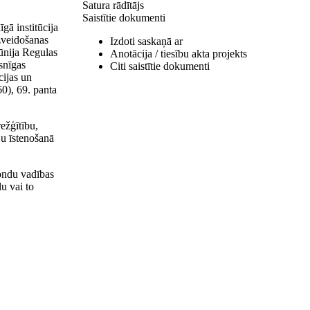
Satura rādītājs
Saistītie dokumenti
gā institūcija
izveidošanas
Izdoti saskaņā ar
ūnija Regulas
Anotācija / tiesību akta projekts
snīgas
Citi saistītie dokumenti
cijas un
60), 69. panta
ežģītību,
iju īstenošanā
fondu vadības
u vai to