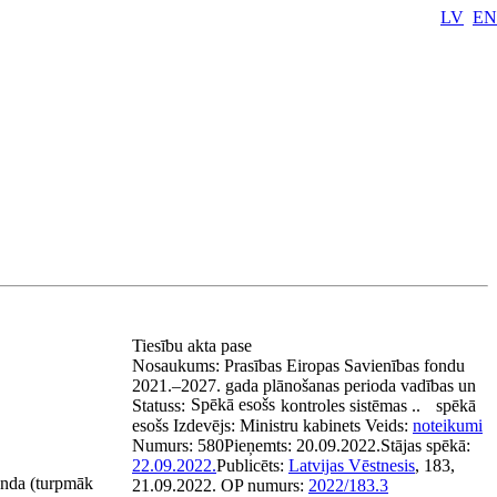
LV
EN
Tiesību akta pase
Nosaukums:
Prasības Eiropas Savienības fondu
2021.–2027. gada plānošanas perioda vadības un
Spēkā esošs
Statuss:
kontroles sistēmas ..
spēkā
esošs
Izdevējs:
Ministru kabinets
Veids:
noteikumi
Numurs:
580
Pieņemts:
20.09.2022.
Stājas spēkā:
22.09.2022.
Publicēts:
Latvijas Vēstnesis
, 183,
fonda (turpmāk
21.09.2022.
OP numurs:
2022/183.3