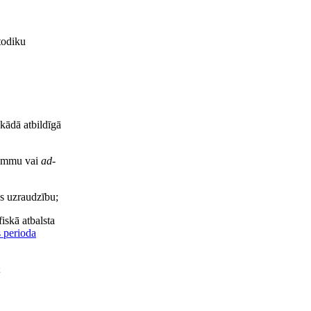
todiku
 kādā atbildīgā
grammu vai
ad-
as uzraudzību;
iskā atbalsta
 perioda
;