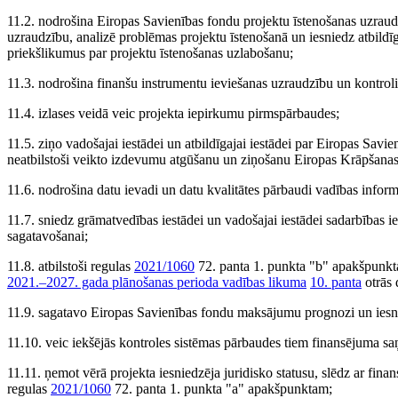
11.2. nodrošina Eiropas Savienības fondu projektu īstenošanas uzraud
uzraudzību, analizē problēmas projektu īstenošanā un iesniedz atbildī
priekšlikumus par projektu īstenošanas uzlabošanu;
11.3. nodrošina finanšu instrumentu ieviešanas uzraudzību un kontroli
11.4. izlases veidā veic projekta iepirkumu pirmspārbaudes;
11.5. ziņo vadošajai iestādei un atbildīgajai iestādei par Eiropas S
neatbilstoši veikto izdevumu atgūšanu un ziņošanu Eiropas Krāpšan
11.6. nodrošina datu ievadi un datu kvalitātes pārbaudi vadības inform
11.7. sniedz grāmatvedības iestādei un vadošajai iestādei sadarbības
sagatavošanai;
11.8. atbilstoši regulas
2021/1060
72. panta 1. punkta "b" apakšpunk
2021.–2027. gada plānošanas perioda vadības likuma
10. panta
otrās 
11.9. sagatavo Eiropas Savienības fondu maksājumu prognozi un iesni
11.10. veic iekšējās kontroles sistēmas pārbaudes tiem finansējuma s
11.11. ņemot vērā projekta iesniedzēja juridisko statusu, slēdz ar fin
regulas
2021/1060
72. panta 1. punkta "a" apakšpunktam;