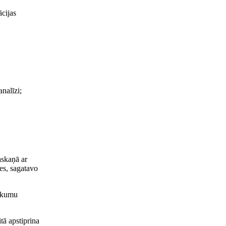
ācijas
nalīzi;
askaņā ar
es, sagatavo
eikumu
tā apstiprina