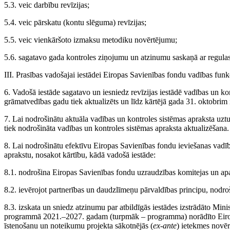
5.3. veic darbību revīzijas;
5.4. veic pārskatu (kontu slēguma) revīzijas;
5.5. veic vienkāršoto izmaksu metodiku novērtējumu;
5.6. sagatavo gada kontroles ziņojumu un atzinumu saskaņā ar regula
III. Prasības vadošajai iestādei Eiropas Savienības fondu vadības funk
6. Vadošā iestāde sagatavo un iesniedz revīzijas iestādē vadības un ko
grāmatvedības gadu tiek aktualizēts un līdz kārtējā gada 31. oktobrim i
7. Lai nodrošinātu aktuāla vadības un kontroles sistēmas apraksta uzt
tiek nodrošināta vadības un kontroles sistēmas apraksta aktualizēšana.
8. Lai nodrošinātu efektīvu Eiropas Savienības fondu ieviešanas vadī
aprakstu, nosakot kārtību, kādā vadošā iestāde:
8.1. nodrošina Eiropas Savienības fondu uzraudzības komitejas un apa
8.2. ievērojot partnerības un daudzlīmeņu pārvaldības principu, nodroš
8.3. izskata un sniedz atzinumu par atbildīgās iestādes izstrādāto Min
programmā 2021.–2027. gadam (turpmāk – programma) norādīto Eiropas
īstenošanu un noteikumu projekta sākotnējās (
ex-ante
) ietekmes novēr