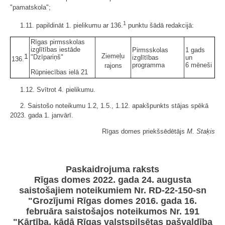
"pamatskola";
1
1.11. papildināt 1. pielikumu ar 136.
punktu šādā redakcijā:
Rīgas pirmsskolas
izglītības iestāde
Pirmsskolas
1 gads
1
Ziemeļu
"Dzīpariņš"
izglītības
un
136.
programma
6 mēneši
rajons
Rūpniecības ielā 21
1.12. Svītrot 4. pielikumu.
2. Saistošo noteikumu 1.2, 1.5., 1.12. apakšpunkts stājas spēkā
2023. gada 1. janvārī.
Rīgas domes priekšsēdētājs
M. Staķis
Paskaidrojuma raksts
Rīgas domes 2022. gada 24. augusta
saistošajiem noteikumiem Nr. RD-22-150-sn
"Grozījumi Rīgas domes 2016. gada 16.
februāra saistošajos noteikumos Nr. 191
"Kārtība, kādā Rīgas valstspilsētas pašvaldība