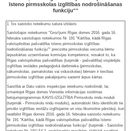
īsteno pirmsskolas izglītības nodrošināšanas
funkciju""
1. Īss saistošo noteikumu satura izklāsts
Saistošajos noteikumos "Grozījumi Rīgas domes 2016. gada 16.
februāra saistošajos noteikumos Nr. 191 "Kārtība, kādā Rīgas
valstspilsētas pašvaldība īsteno pirmsskolas izglītības
nodrošināšanas funkciju"" precizēta pirmsskolas vecuma bērnu
ārpuskārtas uzņemšanas komisijas kompetence, nosakot to, ka
Rīgas valstspilsētas pašvaldības (turpmāk - pašvaldība) vispārējās
izglītības iestādes pedagoģiskā darbinieka (pirmsskolas,
sākumskolas, pamatskolas vai vidusskolas) bērnam ir tiesības
pirmsskolas izglītības pakalpojumu saņemt ārpus kārtas.
Saistībā ar Datu valsts inspekcijas ieteikumu nodrošināt, lai,
izmantojot Rīgas domes Vienotās informācijas sistēmas
lietojumprogrammas KAVIS-IZGLĪTĪBA Pirmsskolu rindu moduli
(turpmāk - Pirmsskolu rindu modulis), automātiski tiktu identificēti tie
privāto izglītības iestāžu izglītojamie un viņu likumiskie pārstāvji, kuri
neatbilst Rīgas domes 2016. gada 16. februāra saistošo noteikumu
Nr. 191 "Kārtība, kādā Rīgas valstspilsētas pašvaldība īsteno
pirmsskolas izglītības nodrošināšanas funkciju" (turpmāk - Saistošie
noteikumi Nr. 191) 54.2. apakšpunkta prasībām, tādējādi zaudējot