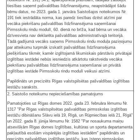
tiesības saņemt pašvaldības līdzfinansējumu, neapstrādājot šādu
bērnu datus, no 2023. gada 1. janvāra Saistošajos noteikumos Nr.
191 tiek iestrādāta norma, kas paredz tiesības dzēst atzīmi par
vecāka piekrišanu pašvaldības līdzfinansējuma saņemšanai
Pirmsskolu rindu modulī, 60. dienā no brīža, kad bērna un vecāka
dzīvesvieta nav deklarēta pašvaldības administratīvajā teritorijā.
Tādā gadījumā vecāks saņems Pirmsskolu rindu moduļa paziņojumu
par atteikumu turpmāk izskatīt pašvaldības līdzfinansējuma
piešķiršanu tikmēr, kamēr izglītojamā likumiskais pārstāvis privātajai
izglītības iestādei nebūs iesniedzis atkārtotu rakstveida vecāka
piekrišanu pašvaldības līdzfinansējuma saņemšanai un privātā
izglītības iestāde Pirmsskolu rindu modulī veikusi atzīmi.
Papildināts un precizēts Rīgas valstspilsētas pašvaldības izglītības
iestāžu saraksts.
2. Saistošo noteikumu nepieciešamības pamatojums
Pamatojoties uz Rīgas domes 2022. gada 23. februāra lēmumu Nr.
1317 "Par Rīgas valstspilsētas pašvaldības pirmsskolas izglītības
iestāžu dibināšanu Slāvu ielā 19, Rīgā, un Rūpniecības ielā 21, Rīgā"
un 2022. gada 8. jūnija lēmumu Nr. 1582 "Par nosaukuma maiņu
atsevišķām Rīgas domes Izglītības, kultūras un sporta departamenta
pakļautībā esošām vispārējās izglītības iestādēm" papildināts un
precizēts pašvaldības izglītības iestāžu, kas īsteno pirmsskolas