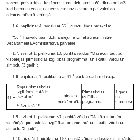
saņemt pašvaldības līdzfinansējumu tiek atcelta 60. dienā no brīža,
kad bērna un vecāku dzīvesvieta nav deklarēta pašvaldības
administratīvajā teritorijā.";
1
1.6. papildināt 4. nodaļu ar 56.
punktu šādā redakcijā:
1
"56.
Pašvaldības līdzfinansējuma izmaksu administrē
Departamenta Administratīvā pārvalde. ";
1.7. svītrot 1. pielikuma 18. punktā vārdus "Mazākumtautību
vispārējās pirmsskolas izglītības programma" un skaitli, vārdu un
simbolu "3 gadi*";
1
1.8. papildināt 1. pielikumu ar 41.
punktu šādā redakcijā:
Rīgas pirmsskolas
izglītības iestāde
Pirmsskolas
1 gads
1
Latgales
"Ozoliņš"
izglītības
un
41.
programma
6 mēneši
priekšpilsēta
Slāvu ielā 19
1.9. svītrot 1. pielikuma 50. punktā vārdus "Mazākumtautību
vispārējās pirmsskolas izglītības programma" un skaitli, vārdu un
simbolu "3 gadi*";
1.10. aizstāt 1. pielikuma 110. punktā vārdu "vidusskola" ar vārdu