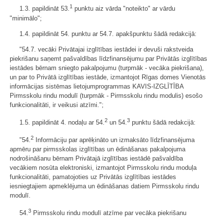
1
1.3. papildināt 53.
punktu aiz vārda "noteikto" ar vārdu
"minimālo";
1.4. papildināt 54. punktu ar 54.7. apakšpunktu šādā redakcijā:
"54.7. vecāki Privātajai izglītības iestādei ir devuši rakstveida
piekrišanu saņemt pašvaldības līdzfinansējumu par Privātās izglītības
iestādes bērnam sniegto pakalpojumu (turpmāk - vecāka piekrišana),
un par to Privātā izglītības iestāde, izmantojot Rīgas domes Vienotās
informācijas sistēmas lietojumprogrammas KAVIS-IZGLĪTĪBA
Pirmsskolu rindu modulī (turpmāk - Pirmsskolu rindu modulis) esošo
funkcionalitāti, ir veikusi atzīmi.";
2
3
1.5. papildināt 4. nodaļu ar 54.
un 54.
punktu šādā redakcijā:
2
"54.
Informāciju par aprēķināto un izmaksāto līdzfinansējuma
apmēru par pirmsskolas izglītības un ēdināšanas pakalpojuma
nodrošināšanu bērnam Privātajā izglītības iestādē pašvaldība
vecākiem nosūta elektroniski, izmantojot Pirmsskolu rindu moduļa
funkcionalitāti, pamatojoties uz Privātās izglītības iestādes
iesniegtajiem apmeklējuma un ēdināšanas datiem Pirmsskolu rindu
modulī.
3
54.
Pirmsskolu rindu modulī atzīme par vecāka piekrišanu