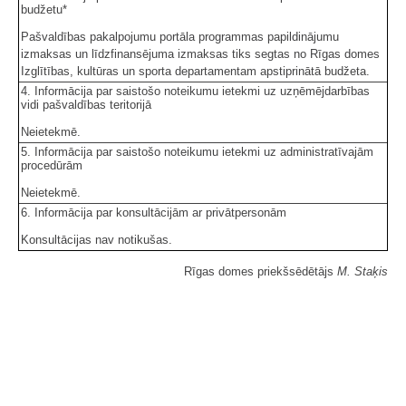
budžetu*
Pašvaldības pakalpojumu portāla programmas papildinājumu
izmaksas un līdzfinansējuma izmaksas tiks segtas no Rīgas domes
Izglītības, kultūras un sporta departamentam apstiprinātā budžeta.
4. Informācija par saistošo noteikumu ietekmi uz uzņēmējdarbības
vidi pašvaldības teritorijā
Neietekmē.
5. Informācija par saistošo noteikumu ietekmi uz administratīvajām
procedūrām
Neietekmē.
6. Informācija par konsultācijām ar privātpersonām
Konsultācijas nav notikušas.
Rīgas domes priekšsēdētājs
M. Staķis