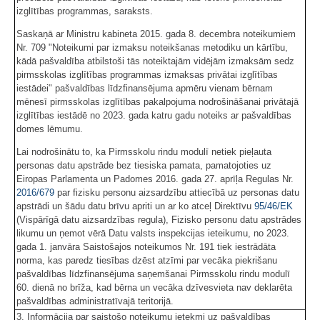
izglītības programmas, saraksts.
Saskaņā ar Ministru kabineta 2015. gada 8. decembra noteikumiem
Nr. 709 "Noteikumi par izmaksu noteikšanas metodiku un kārtību,
kādā pašvaldība atbilstoši tās noteiktajām vidējām izmaksām sedz
pirmsskolas izglītības programmas izmaksas privātai izglītības
iestādei" pašvaldības līdzfinansējuma apmēru vienam bērnam
mēnesī pirmsskolas izglītības pakalpojuma nodrošināšanai privātajā
izglītības iestādē no 2023. gada katru gadu noteiks ar pašvaldības
domes lēmumu.
Lai nodrošinātu to, ka Pirmsskolu rindu modulī netiek pieļauta
personas datu apstrāde bez tiesiska pamata, pamatojoties uz
Eiropas Parlamenta un Padomes 2016. gada 27. aprīļa Regulas Nr.
2016/679
par fizisku personu aizsardzību attiecībā uz personas datu
apstrādi un šādu datu brīvu apriti un ar ko atceļ Direktīvu
95/46/EK
(Vispārīgā datu aizsardzības regula), Fizisko personu datu apstrādes
likumu un ņemot vērā Datu valsts inspekcijas ieteikumu, no 2023.
gada 1. janvāra Saistošajos noteikumos Nr. 191 tiek iestrādāta
norma, kas paredz tiesības dzēst atzīmi par vecāka piekrišanu
pašvaldības līdzfinansējuma saņemšanai Pirmsskolu rindu modulī
60. dienā no brīža, kad bērna un vecāka dzīvesvieta nav deklarēta
pašvaldības administratīvajā teritorijā.
3. Informācija par saistošo noteikumu ietekmi uz pašvaldības