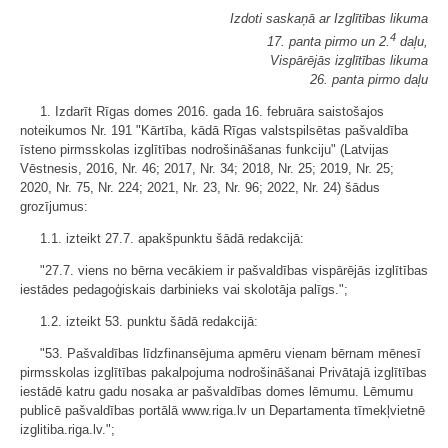
Izdoti saskaņā ar Izglītības likuma
4
17. panta pirmo un 2.
daļu,
Vispārējās izglītības likuma
26. panta pirmo daļu
1. Izdarīt Rīgas domes 2016. gada 16. februāra saistošajos
noteikumos Nr. 191 "Kārtība, kādā Rīgas valstspilsētas pašvaldība
īsteno pirmsskolas izglītības nodrošināšanas funkciju" (Latvijas
Vēstnesis, 2016, Nr. 46; 2017, Nr. 34; 2018, Nr. 25; 2019, Nr. 25;
2020, Nr. 75, Nr. 224; 2021, Nr. 23, Nr. 96; 2022, Nr. 24) šādus
grozījumus:
1.1. izteikt 27.7. apakšpunktu šādā redakcijā:
"27.7. viens no bērna vecākiem ir pašvaldības vispārējās izglītības
iestādes pedagoģiskais darbinieks vai skolotāja palīgs.";
1.2. izteikt 53. punktu šādā redakcijā:
"53. Pašvaldības līdzfinansējuma apmēru vienam bērnam mēnesī
pirmsskolas izglītības pakalpojuma nodrošināšanai Privātajā izglītības
iestādē katru gadu nosaka ar pašvaldības domes lēmumu. Lēmumu
publicē pašvaldības portālā www.riga.lv un Departamenta tīmekļvietnē
izglitiba.riga.lv.";