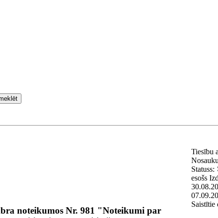
meklēt
Tiesību 
Nosauk
Statuss:
esošs
Iz
30.08.2
07.09.2
Saistīti
mbra noteikumos Nr. 981 "Noteikumi par