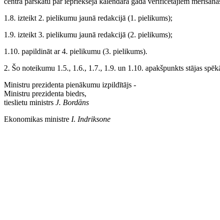
centrā pārskatu par iepriekšējā kalendāra gadā verificētajiem mērīšanas
1.8. izteikt 2. pielikumu jaunā redakcijā (1. pielikums);
1.9. izteikt 3. pielikumu jaunā redakcijā (2. pielikums);
1.10. papildināt ar 4. pielikumu (3. pielikums).
2. Šo noteikumu 1.5., 1.6., 1.7., 1.9. un 1.10. apakšpunkts stājas spēk
Ministru prezidenta pienākumu izpildītājs -
Ministru prezidenta biedrs,
tieslietu ministrs
J. Bordāns
Ekonomikas ministre
I. Indriksone