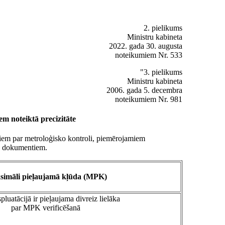
2. pielikums
Ministru kabineta
2022. gada 30. augusta
noteikumiem Nr. 533
"3. pielikums
Ministru kabineta
2006. gada 5. decembra
noteikumiem Nr. 981
em noteiktā precizitāte
tiem par metroloģisko kontroli, piemērojamiem
as dokumentiem.
imāli pieļaujamā kļūda (MPK)
uatācijā ir pieļaujama divreiz lielāka
par MPK verificēšanā