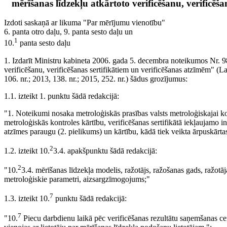
mērīšanas līdzekļu atkārtoto verificēšanu, verificēš
Izdoti saskaņā ar likuma "Par mērījumu vienotību"
6. panta otro daļu, 9. panta sesto daļu un
1
10.
panta sesto daļu
1. Izdarīt Ministru kabineta 2006. gada 5. decembra noteikumos Nr. 9
verificēšanu, verificēšanas sertifikātiem un verificēšanas atzīmēm" (La
106. nr.; 2013, 138. nr.; 2015, 252. nr.) šādus grozījumus:
1.1. izteikt 1. punktu šādā redakcijā:
"1. Noteikumi nosaka metroloģiskās prasības valsts metroloģiskajai ko
metroloģiskās kontroles kārtību, verificēšanas sertifikātā iekļaujamo i
atzīmes paraugu (2. pielikums) un kārtību, kādā tiek veikta ārpuskārtas
2
1.2. izteikt 10.
3.4. apakšpunktu šādā redakcijā:
2
"10.
3.4. mērīšanas līdzekļa modelis, ražotājs, ražošanas gads, ražotāj
metroloģiskie parametri, aizsargzīmogojums;"
7
1.3. izteikt 10.
punktu šādā redakcijā:
7
"10.
Piecu darbdienu laikā pēc verificēšanas rezultātu saņemšanas cent