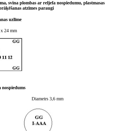
uma, svina plombas ar reljefa nospiedumu, plastmasas
brāķēšanas atzīmes paraugi
šanas uzlīme
2 x 24 mm
fa nospiedums
Diametrs 3,6 mm