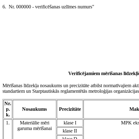
6. Nr. 000000 - verificēšanas uzlīmes numurs"
Verificējamiem mērīšanas līdzekļi
Mērīšanas līdzekļa nosaukums un precizitāte atbilst normatīvajiem ak
standartiem un Starptautiskās reglamentētās metroloģijas organizācij
Nr.
p.
Nosaukums
Precizitāte
Maks
k.
1.
Materiālie mēri
klase I
MPK ekspl
garuma mērīšanai
klase II
klase D