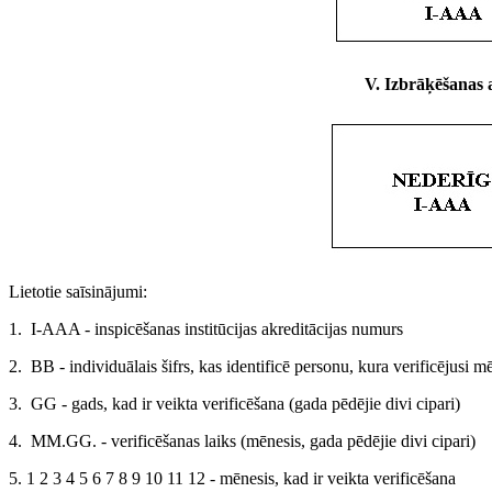
V. Izbrāķēšanas 
Lietotie saīsinājumi:
1. I-AAA - inspicēšanas institūcijas akreditācijas numurs
2. BB - individuālais šifrs, kas identificē personu, kura verificējusi mē
3. GG - gads, kad ir veikta verificēšana (gada pēdējie divi cipari)
4. MM.GG. - verificēšanas laiks (mēnesis, gada pēdējie divi cipari)
5. 1 2 3 4 5 6 7 8 9 10 11 12 - mēnesis, kad ir veikta verificēšana