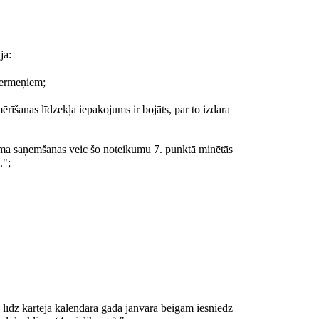
ja:
šķermeņiem;
ērīšanas līdzekļa iepakojums ir bojāts, par to izdara
juma saņemšanas veic šo noteikumu 7. punktā minētās
.";
a līdz kārtējā kalendāra gada janvāra beigām iesniedz