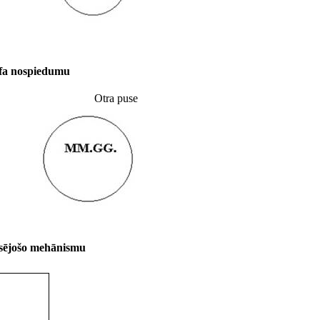
efa nospiedumu
Otra puse
ksējošo mehānismu