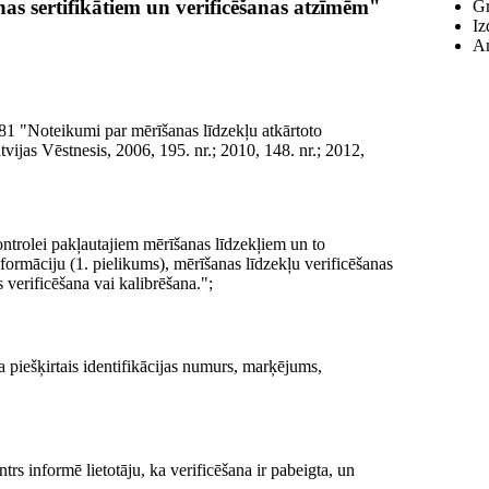
anas sertifikātiem un verificēšanas atzīmēm"
Gr
Iz
An
81 "Noteikumi par mērīšanas līdzekļu atkārtoto
tvijas Vēstnesis, 2006, 195. nr.; 2010, 148. nr.; 2012,
ntrolei pakļautajiem mērīšanas līdzekļiem un to
nformāciju (1. pielikums), mērīšanas līdzekļu verificēšanas
 verificēšana vai kalibrēšana.";
a piešķirtais identifikācijas numurs, marķējums,
rs informē lietotāju, ka verificēšana ir pabeigta, un