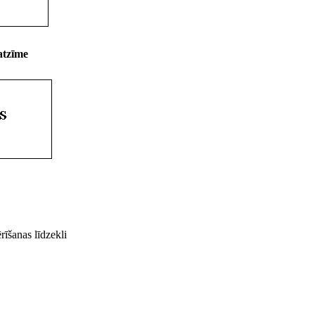
atzīme
rīšanas līdzekli