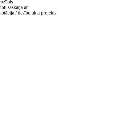
ozītais
doti saskaņā ar
otācija / tiesību akta projekts