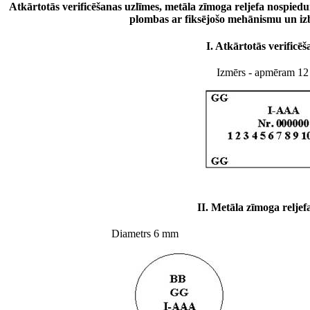
Atkārtotās verificēšanas uzlīmes, metāla zīmoga reljefa nospied
plombas ar fiksējošo mehānismu un iz
I. Atkārtotās verificē
Izmērs - apmēram 1
II. Metāla zīmoga relje
Diametrs 6 mm