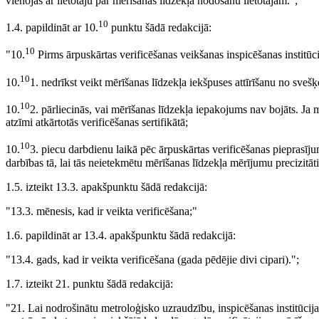
vienojas ar lietotāju par mērīšanas līdzekļa nodošanu lietotājam.";
10
1.4. papildināt ar 10.
punktu šādā redakcijā:
10
"10.
Pirms ārpuskārtas verificēšanas veikšanas inspicēšanas institūci
10
10.
1. nedrīkst veikt mērīšanas līdzekļa iekšpuses attīrīšanu no sve
10
10.
2. pārliecinās, vai mērīšanas līdzekļa iepakojums nav bojāts. Ja m
atzīmi atkārtotās verificēšanas sertifikātā;
10
10.
3. piecu darbdienu laikā pēc ārpuskārtas verificēšanas pieprasī
darbības tā, lai tās neietekmētu mērīšanas līdzekļa mērījumu precizitāti
1.5. izteikt 13.3. apakšpunktu šādā redakcijā:
"13.3. mēnesis, kad ir veikta verificēšana;"
1.6. papildināt ar 13.4. apakšpunktu šādā redakcijā:
"13.4. gads, kad ir veikta verificēšana (gada pēdējie divi cipari).";
1.7. izteikt 21. punktu šādā redakcijā:
"21. Lai nodrošinātu metroloģisko uzraudzību, inspicēšanas institūcij