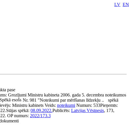
LV
EN
akta pase
ums:
Grozījumi Ministru kabineta 2006. gada 5. decembra noteikumos
Spēkā esošs
Nr. 981 "Noteikumi par mērīšanas līdzekļu ..
spēkā
devējs:
Ministru kabinets
Veids:
noteikumi
Numurs:
533
Pieņemts:
022.
Stājas spēkā:
08.09.2022.
Publicēts:
Latvijas Vēstnesis
, 173,
022.
OP numurs:
2022/173.3
e dokumenti