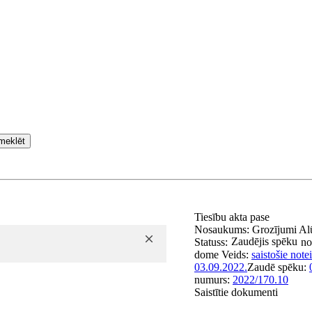
meklēt
Tiesību akta pase
Nosaukums:
Grozījumi Al
Zaudējis spēku
Statuss:
no
dome
Veids:
saistošie not
03.09.2022.
Zaudē spēku:
numurs:
2022/170.10
Saistītie dokumenti