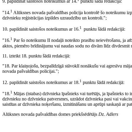
9. papildināt saistošos noteikumus ar 14.
punktu šādā redakcijā:
1
"14.
Alūksnes novada pašvaldības policija kontrolē šo noteikumu izpild
dzīvnieku reģistrācijas izpildes uzraudzību un kontroli.";
1
10. papildināt saistošos noteikumus ar 16.
punktu šādā redakcijā:
1
"16.
Par šo noteikumu II nodaļā noteikto prasību neievērošanu, ja atb
aktos, piemēro brīdinājumu vai naudas sodu no divām līdz divdesmit
11. izteikt 18. punktu šādā redakcijā:
"18. Par klaiņojošu, bezpalīdzīgā stāvoklī nonākušu vai agresīvu māja
novada pašvaldības policijai.";
1
12. papildināt saistošos noteikumus ar 18.
punktu šādā redakcijā:
1
"18.
Mājas (istabas) dzīvnieka īpašnieks vai turētājs, ja īpašnieks to i
dzīvnieku no dzīvnieku patversmes, uzrādot dzīvnieka pasi vai vakcinā
saistītas ar dzīvnieka noķeršanu, izmitināšanu un aprūpi saskaņā ar pa
Alūksnes novada pašvaldības domes priekšsēdētājs
Dz. Adlers