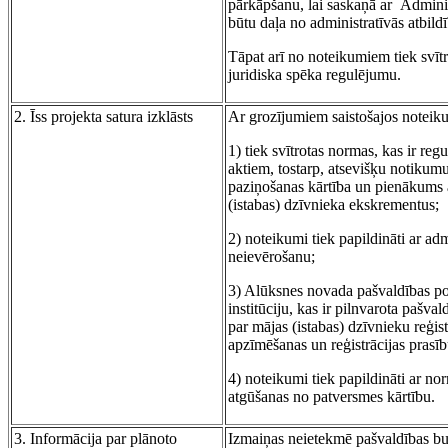
pārkāpšanu, lai saskaņā ar Administ
būtu daļa no administratīvās atbild
Tāpat arī no noteikumiem tiek svīt
juridiska spēka regulējumu.
2. Īss projekta satura izklāsts
Ar grozījumiem saistošajos noteik
1) tiek svītrotas normas, kas ir re
aktiem, tostarp, atsevišķu notikumu
paziņošanas kārtība un pienākums 
(istabas) dzīvnieka ekskrementus;
2) noteikumi tiek papildināti ar adm
neievērošanu;
3) Alūksnes novada pašvaldības pol
institūciju, kas ir pilnvarota pašva
par mājas (istabas) dzīvnieku reģist
apzīmēšanas un reģistrācijas prasīb
4) noteikumi tiek papildināti ar no
atgūšanas no patversmes kārtību.
3. Informācija par plānoto
Izmaiņas neietekmē pašvaldības bu