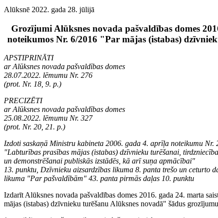
Alūksnē 2022. gada 28. jūlijā
Grozījumi Alūksnes novada pašvaldības domes 2016.
noteikumos Nr. 6/2016 "Par mājas (istabas) dzīvnie
APSTIPRINĀTI
ar Alūksnes novada pašvaldības domes
28.07.2022. lēmumu Nr. 276
(prot. Nr. 18, 9. p.)
PRECIZĒTI
ar Alūksnes novada pašvaldības domes
25.08.2022. lēmumu Nr. 327
(prot. Nr. 20, 21. p.)
Izdoti saskaņā Ministru kabineta 2006. gada 4. aprīļa noteikumu Nr.
"Labturības prasības mājas (istabas) dzīvnieku turēšanai, tirdzniecība
un demonstrēšanai publiskās izstādēs, kā arī suņa apmācībai"
13. punktu, Dzīvnieku aizsardzības likuma 8. panta trešo un ceturto d
likuma "Par pašvaldībām" 43. panta pirmās daļas 10. punktu
Izdarīt Alūksnes novada pašvaldības domes 2016. gada 24. marta sais
mājas (istabas) dzīvnieku turēšanu Alūksnes novadā" šādus grozījumu