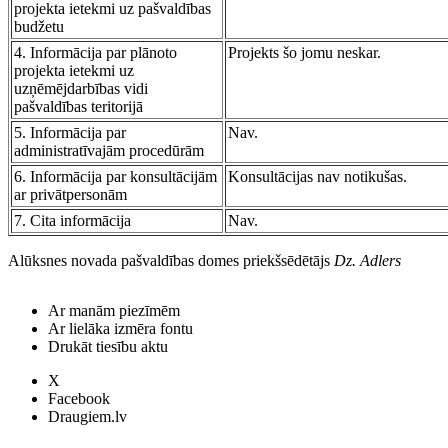
projekta ietekmi uz pašvaldības
budžetu
4. Informācija par plānoto
Projekts šo jomu neskar.
projekta ietekmi uz
uzņēmējdarbības vidi
pašvaldības teritorijā
5. Informācija par
Nav.
administratīvajām procedūrām
6. Informācija par konsultācijām
Konsultācijas nav notikušas.
ar privātpersonām
7. Cita informācija
Nav.
Alūksnes novada pašvaldības domes priekšsēdētājs
Dz. Adlers
Ar manām piezīmēm
Ar lielāka izmēra fontu
Drukāt tiesību aktu
X
Facebook
Draugiem.lv