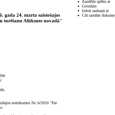
Zaudējis spēku ar
Grozītais
Izdoti saskaņā ar
 gada 24. marta saistošajos
Citi saistītie dokume
ku turēšanu Alūksnes novadā"
 266
i
aļu,
tošajos noteikumos Nr. 6/2016 "Par
s: