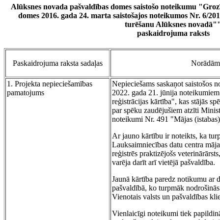
Alūksnes novada pašvaldības domes saistošo noteikumu "Groz
domes 2016. gada 24. marta saistošajos noteikumos Nr. 6/201
turēšanu Alūksnes novadā"
paskaidrojuma raksts
Paskaidrojuma raksta sadaļas
Norādāmā
1. Projekta nepieciešamības
Nepieciešams saskaņot saistošos n
pamatojums
2022. gada 21. jūnija noteikumiem
reģistrācijas kārtība", kas stājās s
par spēku zaudējušiem atzīti Minist
noteikumi Nr. 491 "Mājas (istabas) 
Ar jauno kārtību ir noteikts, ka tu
Lauksaimniecības datu centra mājas
reģistrēs praktizējošs veterinārārst
varēja darīt arī vietējā pašvaldība.
Jaunā kārtība paredz notikumu ar d
pašvaldībā, ko turpmāk nodrošinā
Vienotais valsts un pašvaldības kli
Vienlaicīgi noteikumi tiek papildinā