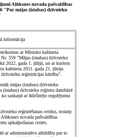
ījumi Alūksnes novada pašvaldības
6 "Par mājas (istabas) dzīvnieku
"
 informācija
oteikumus ar Ministru kabineta
 Nr. 359 "Mājas (istabas) dzīvnieku
pēkā 2022. gada 1. jūlijā, un ar kuriem
ru kabineta 2011. gada 21. jūnija
dzīvnieku reģistrācijas kārtība".
rpmāk mājas (istabas) dzīvnieku
 (istabas) dzīvnieku reģistra datubāzē
s, ko saskaņā ar līdzšinējo regulējumu
zīvnieku reģistrēšanas veidus, tostarp
s Alūksnes novada pašvaldības
entu apkalpošanas centrs.
ti ar administratīvo atbildību par to