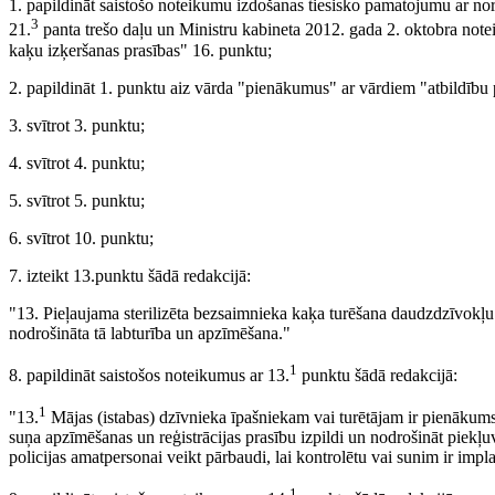
1. papildināt saistošo noteikumu izdošanas tiesisko pamatojumu ar no
3
21.
panta trešo daļu un Ministru kabineta 2012. gada 2. oktobra no
kaķu izķeršanas prasības" 16. punktu;
2. papildināt 1. punktu aiz vārda "pienākumus" ar vārdiem "atbildību
3. svītrot 3. punktu;
4. svītrot 4. punktu;
5. svītrot 5. punktu;
6. svītrot 10. punktu;
7. izteikt 13.punktu šādā redakcijā:
"13. Pieļaujama sterilizēta bezsaimnieka kaķa turēšana daudzdzīvokļu m
nodrošināta tā labturība un apzīmēšana."
1
8. papildināt saistošos noteikumus ar 13.
punktu šādā redakcijā:
1
"13.
Mājas (istabas) dzīvnieka īpašniekam vai turētājam ir pienākums
suņa apzīmēšanas un reģistrācijas prasību izpildi un nodrošināt piekļ
policijas amatpersonai veikt pārbaudi, lai kontrolētu vai sunim ir imp
1