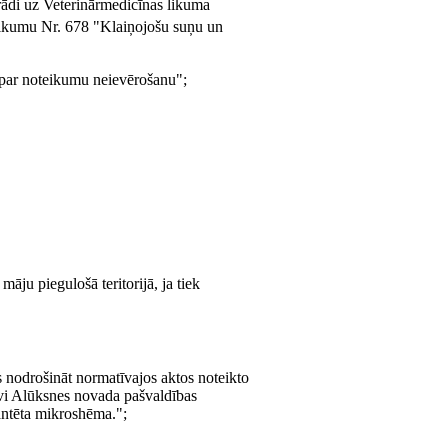
rādi uz Veterinārmedicīnas likuma
teikumu Nr. 678 "Klaiņojošu suņu un
 par noteikumu neievērošanu";
āju piegulošā teritorijā, ja tiek
 nodrošināt normatīvajos aktos noteikto
uvi Alūksnes novada pašvaldības
lantēta mikroshēma.";