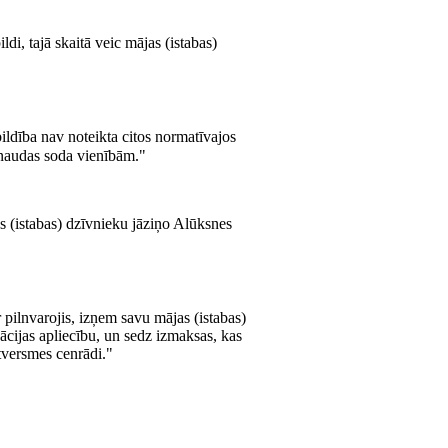
i, tajā skaitā veic mājas (istabas)
ildība nav noteikta citos normatīvajos
 naudas soda vienībām."
s (istabas) dzīvnieku jāziņo Alūksnes
r pilnvarojis, izņem savu mājas (istabas)
cijas apliecību, un sedz izmaksas, kas
tversmes cenrādi."