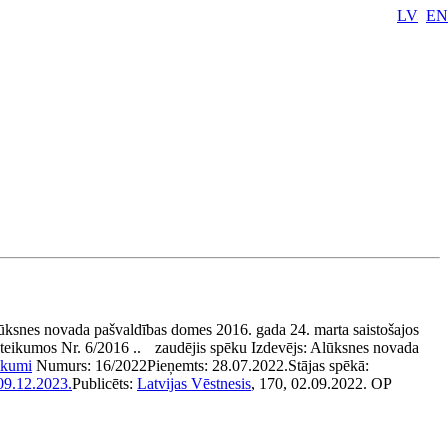
LV
EN
ūksnes novada pašvaldības domes 2016. gada 24. marta saistošajos
teikumos Nr. 6/2016 ..
zaudējis spēku
Izdevējs:
Alūksnes novada
eikumi
Numurs:
16/2022
Pieņemts:
28.07.2022.
Stājas spēkā:
09.12.2023.
Publicēts:
Latvijas Vēstnesis
, 170, 02.09.2022.
OP