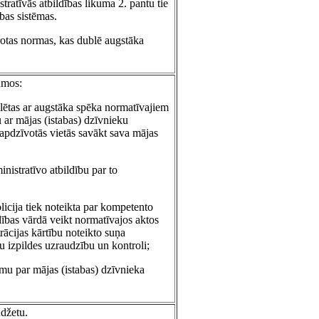
ratīvās atbildības likuma 2. pantu tie
ības sistēmas.
rotas normas, kas dublē augstāka
umos:
gulētas ar augstāka spēka normatīvajiem
 ar mājas (istabas) dzīvnieku
apdzīvotās vietās savākt sava mājas
inistratīvo atbildību par to
icija tiek noteikta par kompetento
ldības vārdā veikt normatīvajos aktos
rācijas kārtību noteikto suņa
u izpildes uzraudzību un kontroli;
rmu par mājas (istabas) dzīvnieka
džetu.