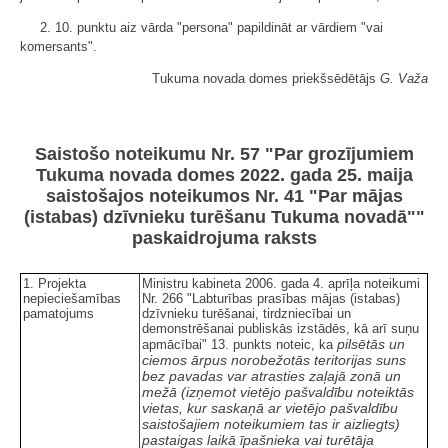
2. 10. punktu aiz vārda "persona" papildināt ar vārdiem "vai
komersants".
Tukuma novada domes priekšsēdētājs
G. Važa
Saistošo noteikumu Nr. 57 "Par grozījumiem
Tukuma novada domes 2022. gada 25. maija
saistošajos noteikumos Nr. 41 "Par mājas
(istabas) dzīvnieku turēšanu Tukuma novadā""
paskaidrojuma raksts
1. Projekta
Ministru kabineta 2006. gada 4. aprīļa noteikumi
nepieciešamības
Nr. 266 "Labturības prasības mājas (istabas)
pamatojums
dzīvnieku turēšanai, tirdzniecībai un
demonstrēšanai publiskās izstādēs, kā arī suņu
pilsētās un
apmācībai" 13. punkts noteic, ka
ciemos ārpus norobežotās teritorijas suns
bez pavadas var atrasties zaļajā zonā un
mežā (izņemot vietējo pašvaldību noteiktās
vietas, kur saskaņā ar vietējo pašvaldību
saistošajiem noteikumiem tas ir aizliegts)
pastaigas laikā īpašnieka vai turētāja