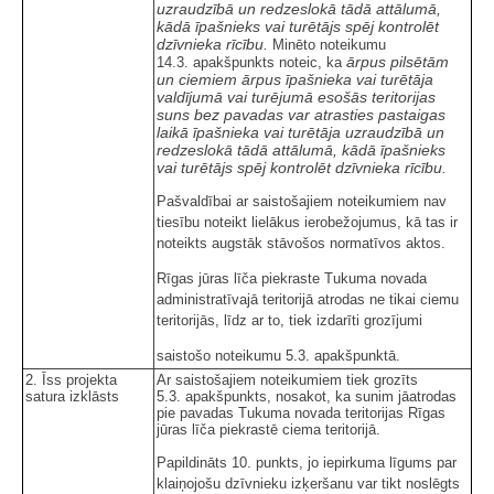
uzraudzībā un redzeslokā tādā attālumā,
kādā īpašnieks vai turētājs spēj kontrolēt
dzīvnieka rīcību.
Minēto noteikumu
ārpus pilsētām
14.3. apakšpunkts noteic, ka
un ciemiem ārpus īpašnieka vai turētāja
valdījumā vai turējumā esošās teritorijas
suns bez pavadas var atrasties pastaigas
laikā īpašnieka vai turētāja uzraudzībā un
redzeslokā tādā attālumā, kādā īpašnieks
vai turētājs spēj kontrolēt dzīvnieka rīcību.
Pašvaldībai ar saistošajiem noteikumiem nav
tiesību noteikt lielākus ierobežojumus, kā tas ir
noteikts augstāk stāvošos normatīvos aktos.
Rīgas jūras līča piekraste Tukuma novada
administratīvajā teritorijā atrodas ne tikai ciemu
teritorijās, līdz ar to, tiek izdarīti grozījumi
saistošo noteikumu 5.3. apakšpunktā.
2. Īss projekta
Ar saistošajiem noteikumiem tiek grozīts
satura izklāsts
5.3. apakšpunkts, nosakot, ka sunim jāatrodas
pie pavadas Tukuma novada teritorijas Rīgas
jūras līča piekrastē ciema teritorijā.
Papildināts 10. punkts, jo iepirkuma līgums par
klaiņojošu dzīvnieku izķeršanu var tikt noslēgts