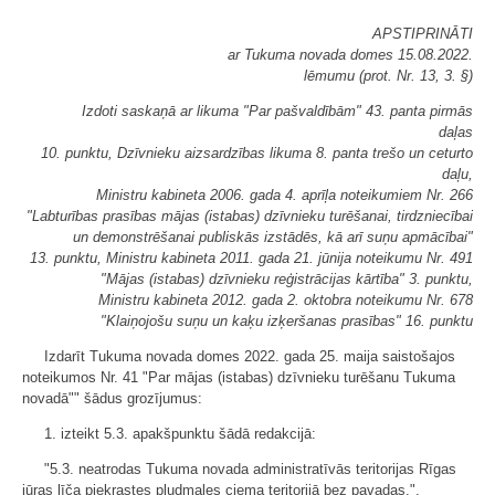
APSTIPRINĀTI
ar Tukuma novada domes 15.08.2022.
lēmumu (prot. Nr. 13, 3. §)
Izdoti saskaņā ar likuma "Par pašvaldībām" 43. panta pirmās
daļas
10. punktu, Dzīvnieku aizsardzības likuma 8. panta trešo un ceturto
daļu,
Ministru kabineta 2006. gada 4. aprīļa noteikumiem Nr. 266
"Labturības prasības mājas (istabas) dzīvnieku turēšanai, tirdzniecībai
un demonstrēšanai publiskās izstādēs, kā arī suņu apmācībai"
13. punktu, Ministru kabineta 2011. gada 21. jūnija noteikumu Nr. 491
"Mājas (istabas) dzīvnieku reģistrācijas kārtība" 3. punktu,
Ministru kabineta 2012. gada 2. oktobra noteikumu Nr. 678
"Klaiņojošu suņu un kaķu izķeršanas prasības" 16. punktu
Izdarīt Tukuma novada domes 2022. gada 25. maija saistošajos
noteikumos Nr. 41 "Par mājas (istabas) dzīvnieku turēšanu Tukuma
novadā"" šādus grozījumus:
1. izteikt 5.3. apakšpunktu šādā redakcijā:
"5.3. neatrodas Tukuma novada administratīvās teritorijas Rīgas
jūras līča piekrastes pludmales ciema teritorijā bez pavadas.",