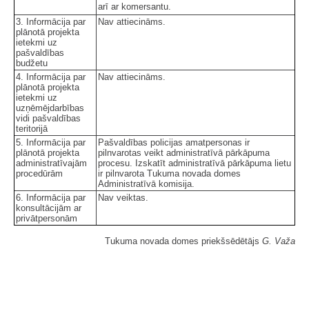
arī ar komersantu.
3. Informācija par
Nav attiecināms.
plānotā projekta
ietekmi uz
pašvaldības
budžetu
4. Informācija par
Nav attiecināms.
plānotā projekta
ietekmi uz
uzņēmējdarbības
vidi pašvaldības
teritorijā
5. Informācija par
Pašvaldības policijas amatpersonas ir
plānotā projekta
pilnvarotas veikt administratīvā pārkāpuma
administratīvajām
procesu. Izskatīt administratīvā pārkāpuma lietu
procedūrām
ir pilnvarota Tukuma novada domes
Administratīvā komisija.
6. Informācija par
Nav veiktas.
konsultācijām ar
privātpersonām
Tukuma novada domes priekšsēdētājs
G. Važa