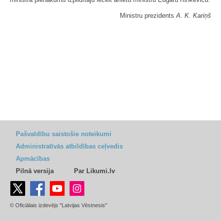
Ministru prezidents
A. K. Kariņš
Pašvaldību saistošie noteikumi
Administratīvās atbildības ceļvedis
Apmācības
Pilnā versija
Par Likumi.lv
© Oficiālais izdevējs "Latvijas Vēstnesis"