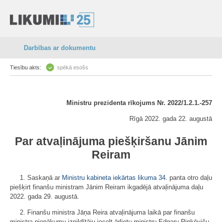
Darbības ar dokumentu
Tiesību akts:
spēkā esošs
Ministru prezidenta rīkojums Nr. 2022/1.2.1.-257
Rīgā 2022. gada 22. augustā
Par atvaļinājuma piešķiršanu Jānim
Reiram
1. Saskaņā ar
Ministru kabineta iekārtas likuma
34.
panta otro daļu
piešķirt finanšu ministram Jānim Reiram ikgadējā atvaļinājuma daļu
2022. gada 29. augustā.
2. Finanšu ministra Jāņa Reira atvaļinājuma laikā par finanšu
ministra pienākumu izpildītāju iecelt ārlietu ministru Edgaru Rinkēviču.