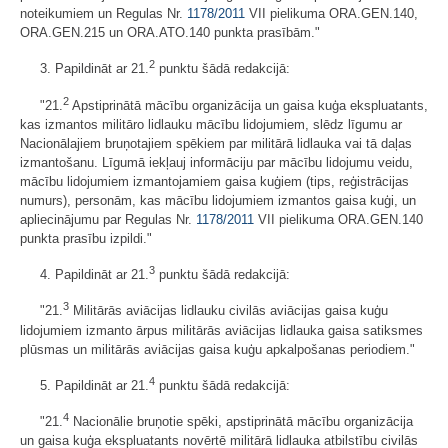
noteikumiem un Regulas Nr.
1178/2011
VII pielikuma ORA.GEN.140,
ORA.GEN.215 un ORA.ATO.140 punkta prasībām."
2
3. Papildināt ar 21.
punktu šādā redakcijā:
2
"21.
Apstiprinātā mācību organizācija un gaisa kuģa ekspluatants,
kas izmantos militāro lidlauku mācību lidojumiem, slēdz līgumu ar
Nacionālajiem bruņotajiem spēkiem par militārā lidlauka vai tā daļas
izmantošanu. Līgumā iekļauj informāciju par mācību lidojumu veidu,
mācību lidojumiem izmantojamiem gaisa kuģiem (tips, reģistrācijas
numurs), personām, kas mācību lidojumiem izmantos gaisa kuģi, un
apliecinājumu par Regulas Nr.
1178/2011
VII pielikuma ORA.GEN.140
punkta prasību izpildi."
3
4. Papildināt ar 21.
punktu šādā redakcijā:
3
"21.
Militārās aviācijas lidlauku civilās aviācijas gaisa kuģu
lidojumiem izmanto ārpus militārās aviācijas lidlauka gaisa satiksmes
plūsmas un militārās aviācijas gaisa kuģu apkalpošanas periodiem."
4
5. Papildināt ar 21.
punktu šādā redakcijā:
4
"21.
Nacionālie bruņotie spēki, apstiprinātā mācību organizācija
un gaisa kuģa ekspluatants novērtē militārā lidlauka atbilstību civilās