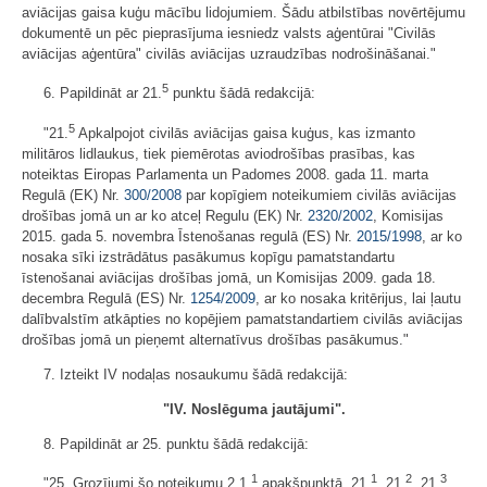
aviācijas gaisa kuģu mācību lidojumiem. Šādu atbilstības novērtējumu
dokumentē un pēc pieprasījuma iesniedz valsts aģentūrai "Civilās
aviācijas aģentūra" civilās aviācijas uzraudzības nodrošināšanai."
5
6. Papildināt ar 21.
punktu šādā redakcijā:
5
"21.
Apkalpojot civilās aviācijas gaisa kuģus, kas izmanto
militāros lidlaukus, tiek piemērotas aviodrošības prasības, kas
noteiktas Eiropas Parlamenta un Padomes 2008. gada 11. marta
Regulā (EK) Nr.
300/2008
par kopīgiem noteikumiem civilās aviācijas
drošības jomā un ar ko atceļ Regulu (EK) Nr.
2320/2002
, Komisijas
2015. gada 5. novembra Īstenošanas regulā (ES) Nr.
2015/1998
, ar ko
nosaka sīki izstrādātus pasākumus kopīgu pamatstandartu
īstenošanai aviācijas drošības jomā, un Komisijas 2009. gada 18.
decembra Regulā (ES) Nr.
1254/2009
, ar ko nosaka kritērijus, lai ļautu
dalībvalstīm atkāpties no kopējiem pamatstandartiem civilās aviācijas
drošības jomā un pieņemt alternatīvus drošības pasākumus."
7. Izteikt IV nodaļas nosaukumu šādā redakcijā:
"IV. Noslēguma jautājumi".
8. Papildināt ar 25. punktu šādā redakcijā:
1
1
2
3
"25. Grozījumi šo noteikumu 2.1.
apakšpunktā, 21.
, 21.
, 21.
,