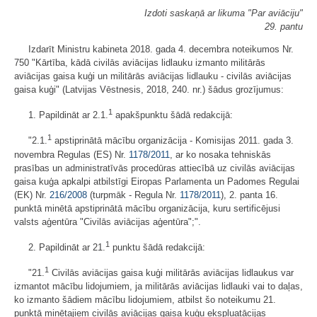
Izdoti saskaņā ar likuma "Par aviāciju"
29. pantu
Izdarīt Ministru kabineta 2018. gada 4. decembra noteikumos Nr.
750 "Kārtība, kādā civilās aviācijas lidlauku izmanto militārās
aviācijas gaisa kuģi un militārās aviācijas lidlauku - civilās aviācijas
gaisa kuģi" (Latvijas Vēstnesis, 2018, 240. nr.) šādus grozījumus:
1
1. Papildināt ar 2.1.
apakšpunktu šādā redakcijā:
1
"2.1.
apstiprinātā mācību organizācija - Komisijas 2011. gada 3.
novembra Regulas (ES) Nr.
1178/2011
, ar ko nosaka tehniskās
prasības un administratīvās procedūras attiecībā uz civilās aviācijas
gaisa kuģa apkalpi atbilstīgi Eiropas Parlamenta un Padomes Regulai
(EK) Nr.
216/2008
(turpmāk - Regula Nr.
1178/2011
), 2. panta 16.
punktā minētā apstiprinātā mācību organizācija, kuru sertificējusi
valsts aģentūra "Civilās aviācijas aģentūra";".
1
2. Papildināt ar 21.
punktu šādā redakcijā:
1
"21.
Civilās aviācijas gaisa kuģi militārās aviācijas lidlaukus var
izmantot mācību lidojumiem, ja militārās aviācijas lidlauki vai to daļas,
ko izmanto šādiem mācību lidojumiem, atbilst šo noteikumu 21.
punktā minētajiem civilās aviācijas gaisa kuģu ekspluatācijas