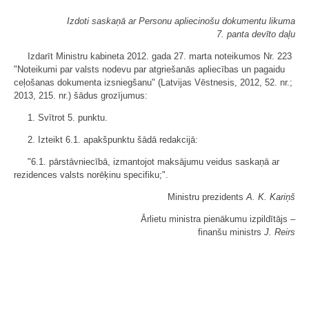
Izdoti saskaņā ar Personu apliecinošu dokumentu likuma
7. panta devīto daļu
Izdarīt Ministru kabineta 2012. gada 27. marta noteikumos Nr. 223
"Noteikumi par valsts nodevu par atgriešanās apliecības un pagaidu
ceļošanas dokumenta izsniegšanu" (Latvijas Vēstnesis, 2012, 52. nr.;
2013, 215. nr.) šādus grozījumus:
1. Svītrot 5. punktu.
2. Izteikt 6.1. apakšpunktu šādā redakcijā:
"6.1. pārstāvniecībā, izmantojot maksājumu veidus saskaņā ar
rezidences valsts norēķinu specifiku;".
Ministru prezidents
A. K. Kariņš
Ārlietu ministra pienākumu izpildītājs ‒
finanšu ministrs
J. Reirs