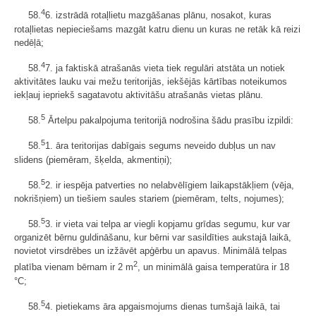
4
58.
6. izstrādā rotaļlietu mazgāšanas plānu, nosakot, kuras
rotaļlietas nepieciešams mazgāt katru dienu un kuras ne retāk kā reizi
nedēļā;
4
58.
7. ja faktiskā atrašanās vieta tiek regulāri atstāta un notiek
aktivitātes lauku vai mežu teritorijās, iekšējās kārtības noteikumos
iekļauj iepriekš sagatavotu aktivitāšu atrašanās vietas plānu.
5
58.
Ārtelpu pakalpojuma teritorijā nodrošina šādu prasību izpildi:
5
58.
1. āra teritorijas dabīgais segums neveido dubļus un nav
slidens (piemēram, šķelda, akmentiņi);
5
58.
2. ir iespēja patverties no nelabvēlīgiem laikapstākļiem (vēja,
nokrišņiem) un tiešiem saules stariem (piemēram, telts, nojumes);
5
58.
3. ir vieta vai telpa ar viegli kopjamu grīdas segumu, kur var
organizēt bērnu guldināšanu, kur bērni var sasildīties aukstajā laikā,
novietot virsdrēbes un izžāvēt apģērbu un apavus. Minimālā telpas
2
platība vienam bērnam ir 2 m
, un minimālā gaisa temperatūra ir 18
°C;
5
58.
4. pietiekams āra apgaismojums dienas tumšajā laikā, tai