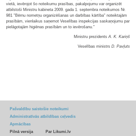
vietā, ievērojot šo noteikumu prasības, pakalpojumu var organizēt
atbilstoši Ministru kabineta 2009. gada 1. septembra noteikumos Nr.
981 "Bērnu nometņu organizēšanas un darbības kārtība" noteiktajām
prasībām, vienlaikus saņemot Veselības inspekcijas saskaņojumu par
pielāgotajām higiēnas prasībām un to ievērošanu."
Ministru prezidents
A. K. Kariņš
Veselības ministrs
D. Pavļuts
Pašvaldību saistošie noteikumi
Administratīvās atbildības ceļvedis
Apmācības
Pilnā versija
Par Likumi.lv