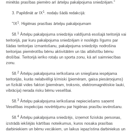
minētās prasības piemēro arī ārtelpu pakalpojuma sniedzējam."
1
3. Papildināt ar IX
. nodaļu šādā redakcijā:
1
"IX
. Higiēnas prasības ārtelpu pakalpojumam
1
58.
Ārtelpu pakalpojuma sniedzēja valdījumā esošajā teritorijā vai
teritorijā, par kuru pakalpojuma sniedzējam ir noslēgts līgums par
šādas teritorijas izmantošanu, pakalpojuma sniedzējs nodrošina
teritorijas piemērotību bērnu aktivitātēm un tās atbilstību bērnu
drošībai. Teritorijā ierīko rotaļu un sporta zonu, kā arī saimniecības
zonu.
2
58.
Ārtelpu pakalpojuma ierīkošana un sniegšana iespējama
teritorijās, kurās nelabvēlīgi ķīmiski (piemēram, gaisa piesārņojums)
un fizikāli vides faktori (piemēram, troksnis, elektromagnētiskie lauki,
vibrācija) nerada risku bērnu veselībai.
3
58.
Ārtelpu pakalpojuma ierīkošanai nepieciešams saņemt
Veselības inspekcijas novērtējumu par higiēnas prasību ievērošanu.
4
58.
Ārtelpu pakalpojuma sniedzējs, izņemot fiziskās personas,
izstrādā iekšējās kārtības noteikumus, kuros nosaka prasības
darbiniekiem un bērnu vecākiem, un laikus iepazīstina darbiniekus un