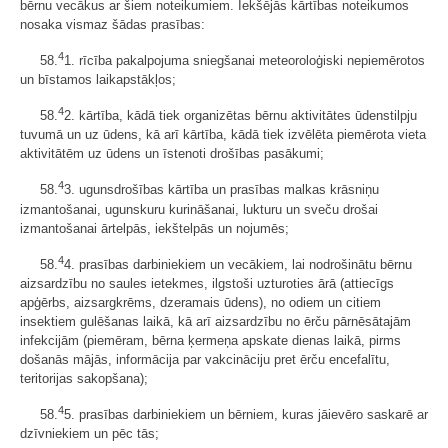
bērnu vecākus ar šiem noteikumiem. Iekšējās kārtības noteikumos
nosaka vismaz šādas prasības:
4
58.
1. rīcība pakalpojuma sniegšanai meteoroloģiski nepiemērotos
un bīstamos laikapstākļos;
4
58.
2. kārtība, kādā tiek organizētas bērnu aktivitātes ūdenstilpju
tuvumā un uz ūdens, kā arī kārtība, kādā tiek izvēlēta piemērota vieta
aktivitātēm uz ūdens un īstenoti drošības pasākumi;
4
58.
3. ugunsdrošības kārtība un prasības malkas krāsniņu
izmantošanai, ugunskuru kurināšanai, lukturu un sveču drošai
izmantošanai ārtelpās, iekštelpās un nojumēs;
4
58.
4. prasības darbiniekiem un vecākiem, lai nodrošinātu bērnu
aizsardzību no saules ietekmes, ilgstoši uzturoties ārā (attiecīgs
apģērbs, aizsargkrēms, dzeramais ūdens), no odiem un citiem
insektiem gulēšanas laikā, kā arī aizsardzību no ērču pārnēsātajām
infekcijām (piemēram, bērna ķermeņa apskate dienas laikā, pirms
došanās mājās, informācija par vakcināciju pret ērču encefalītu,
teritorijas sakopšana);
4
58.
5. prasības darbiniekiem un bērniem, kuras jāievēro saskarē ar
dzīvniekiem un pēc tās;