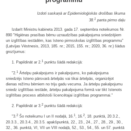
Izdoti saskaņā ar Epidemioloģiskās drošības likuma
1
38.
panta pirmo daļu
Izdarīt Ministru kabineta 2013. gada 17. septembra noteikumos Nr.
890 "Higiēnas prasības bērnu uzraudzības pakalpojuma sniedzējiem
un izglītības iestādēm, kas īsteno pirmsskolas izglītības programmu"
(Latvijas Vēstnesis, 2013, 185. nr.; 2015, 155. nr.; 2020, 36. nr.) šādus
grozījumus:
1
1. Papildināt ar 2.
punktu šādā redakcijā:
1
"2.
Ārtelpu pakalpojums ir pakalpojums, ko pakalpojuma
sniedzējs īsteno pārsvarā ārtelpās vai tikai ārtelpās, organizējot
dienas režīmu bērniem no triju gadu vecuma. Ja ārtelpu pakalpojumu
sniedz izglītības iestāde, ārtelpu pakalpojuma formā var tikt īstenots
izglītības process atbilstoši licencētajai izglītības programmai."
2
2. Papildināt ar 3.
punktu šādā redakcijā:
2
1
2
"3.
Šo noteikumu I un II nodaļā, 16.
, 16.
, 18. punktā, 20.3.2.,
20.3.3., 20.3.4., 20.3.5. apakšpunktā, 22., 23., 24., 27., 28., 29., 30.,
32., 36. punktā, VI, VII un VIII nodaļā, 52.,​​​​​​​ 53., 54., ​​​​​​​55. un 57. punktā