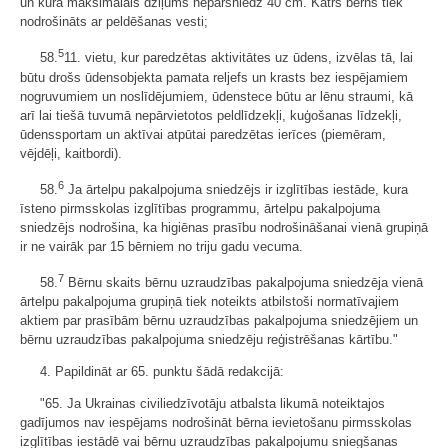
un kura maksimālais dziļums nepārsniedz 40 cm. Katrs bērns tiek
nodrošināts ar peldēšanas vesti;
5
58.
11. vietu, kur paredzētas aktivitātes uz ūdens, izvēlas tā, lai
būtu drošs ūdensobjekta pamata reljefs un krasts bez iespējamiem
nogruvumiem un noslīdējumiem, ūdenstece būtu ar lēnu straumi, kā
arī lai tiešā tuvumā nepārvietotos peldlīdzekļi, kuģošanas līdzekļi,
ūdenssportam un aktīvai atpūtai paredzētas ierīces (piemēram,
vējdēļi, kaitbordi).
6
58.
Ja ārtelpu pakalpojuma sniedzējs ir izglītības iestāde, kura
īsteno pirmsskolas izglītības programmu, ārtelpu pakalpojuma
sniedzējs nodrošina, ka higiēnas prasību nodrošināšanai vienā grupiņā
ir ne vairāk par 15 bērniem no triju gadu vecuma.
7
58.
Bērnu skaits bērnu uzraudzības pakalpojuma sniedzēja vienā
ārtelpu pakalpojuma grupiņā tiek noteikts atbilstoši normatīvajiem
aktiem par prasībām bērnu uzraudzības pakalpojuma sniedzējiem un
bērnu uzraudzības pakalpojuma sniedzēju reģistrēšanas kārtību."
4. Papildināt ar 65. punktu šādā redakcijā:
"65. Ja Ukrainas civiliedzīvotāju atbalsta likumā noteiktajos
gadījumos nav iespējams nodrošināt bērna ievietošanu pirmsskolas
izglītības iestādē vai bērnu uzraudzības pakalpojumu sniegšanas