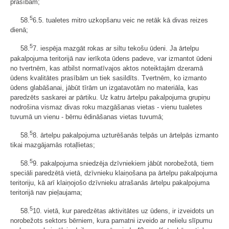
prasībām;
5
58.
6.5. tualetes mitro uzkopšanu veic ne retāk kā divas reizes
dienā;
5
58.
7. iespēja mazgāt rokas ar siltu tekošu ūdeni. Ja ārtelpu
pakalpojuma teritorijā nav ierīkota ūdens padeve, var izmantot ūdeni
no tvertnēm, kas atbilst normatīvajos aktos noteiktajām dzeramā
ūdens kvalitātes prasībām un tiek sasildīts. Tvertnēm, ko izmanto
ūdens glabāšanai, jābūt tīrām un izgatavotām no materiāla, kas
paredzēts saskarei ar pārtiku. Uz katru ārtelpu pakalpojuma grupiņu
nodrošina vismaz divas roku mazgāšanas vietas - vienu tualetes
tuvumā un vienu - bērnu ēdināšanas vietas tuvumā;
5
58.
8. ārtelpu pakalpojuma uzturēšanās telpās un ārtelpās izmanto
tikai mazgājamās rotaļlietas;
5
58.
9. pakalpojuma sniedzēja dzīvniekiem jābūt norobežotā, tiem
speciāli paredzētā vietā, dzīvnieku klaiņošana pa ārtelpu pakalpojuma
teritoriju, kā arī klaiņojošo dzīvnieku atrašanās ārtelpu pakalpojuma
teritorijā nav pieļaujama;
5
58.
10. vietā, kur paredzētas aktivitātes uz ūdens, ir izveidots un
norobežots sektors bērniem, kura pamatni izveido ar nelielu slīpumu