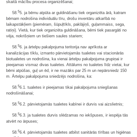
skaitā mācību procesa organizēšanai;
5
58.
5. ja bērnu atpūta ar guldināšanu tiek organizēta ārā, katram
bērnam nodrošina individuālu tīru, drošu inventāru atkarībā no
laikapstākļiem (piemēram, šūpuļtīkls, paklājiņš, guļammaiss, sega,
ratiņi). Vietā, kur tiek organizēta guldināšana, bērni tiek pasargāti no
vēja, nokrišņiem un tiešiem saules stariem;
5
58.
6. ja ārtelpu pakalpojuma teritorija nav aprīkota ar
kanalizācijas tīklu, izmanto pārvietojamās tualetes vai stacionārās
biotualetes un nodrošina, ka vienai ārtelpu pakalpojuma grupiņai ir
pieejamas vismaz divas tualetes. Attālums no tualetes līdz vietai, kur
bērni atpūšas, guļ un ēd, ir ne mazāks par 25 m un nepārsniedz 150
m. Ārtelpu pakalpojuma sniedzējs nodrošina, ka:
5
58.
6.1. tualetes ir pieejamas tikai pakalpojuma sniegšanas
nodrošināšanai;
5
58.
6.2. pārvietojamās tualetes kabīnei ir durvis vai aizslietnis;
5
58.
6.3. ja tualetes durvis slēdzamas no iekšpuses, ir iespēja tās
atvērt no ārpuses;
5
58.
6.4. pārvietojamās tualetes atbilst sanitārās tīrības un higiēnas