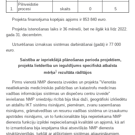
Pilnveidotie
1.
procesi
skaits
0
5
Projekta finansējuma kopējais apjoms ir 853 840
euro
.
Projekta īstenošanas laiks ir 36 mēneši, bet ne ilgāk kā līdz 2022.
gada 31. decembrim.
Uzturēšanas izmaksas sistēmas darbināšanai (gadā) ir 77 000
euro
.
Saistība ar iepriekšējā plānošanas perioda projektiem,
projekta lietderība un ieguldījums specifiskā atbalsta
1
mērķa
rezultāta rādītājos
Pirms vienotā NMP dienesta izveides un projekta "Vienotās
neatliekamās medicīniskās palīdzības un katastrofu medicīnas
vadības informācijas sistēmas un dispečeru centru izveide"
ieviešanas NMP sniedzēju rīcībā bija tikai daži, ģeogrāfiski izkliedētu
un atdalītu IKT sistēmu risinājumi, piemēram, zvanu saņemšanas
risinājums, grāmatvedības un resursu vadības sistēma un izsaukumu
apstrādes risinājums, un to funkcionalitāte bija nepietiekama NMP
dienesta funkciju izpildei nepieciešamajā kvalitātē un apjomā, kā arī
to izmantošana bija iespējama tikai atsevišķās NMP dienesta
struktūrvienībās, turklāt ar atšķirīgiem sistēmas atjauninājumiem.