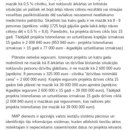
mazāk kā 0,5 % cilvēku, kuri nokļuvuši ārkārtas un kritiskās
situācijās un pašlaik iet bojā ārējo nāves cēloņu rezultātā vai straujas
veselības pasliktināšanās dēļ savlaikus nesaņemot neatliekamo
medicīnisko palīdzību. Skaitliski tas katru gadu ir ne mazāk kā 8 - 9
personas (aprēķins: vidēji 1725 bojā gājušie gada laikā ārējo nāves
cēloņu dēļ x 0,5 % = 8,6). Paredzēts, ka projekta dzīves cikls būs 15
gadi. Tādējādi projekta īstenošanas un uzturēšanas kopējās izmaksas
15 gados ir 2 008 840
euro
(853 840
euro
- projekta īstenošanas
izmaksas + 15 gadi x 77 000
euro
- ikgadējās uzturēšanas izmaksas).
Plānotie netiešie ieguvumi, īstenojot projektu un katru gadu
nodrošinot ne mazāk kā 8 ārkārtas un dzīvībai bīstamās situācijās
nokļuvušu personu dzīvību glābšanu, ir ne mazāk kā 2 600 000
euro
(aprēķins: 8 personas x 325 000
euro
- cilvēka "dzīvības minimālā
cena" = 2 600 000
euro
). Kopējie ieguvumi projekta dzīves cikla 15
gados tiek plānoti ne mazāk kā 39 000 000
euro
apmērā (aprēķins:
ikgadējie ieguvumi 2 600 000 x 15 gadi = 39 000 000
euro
). Tādējādi
projekta īstenošanas un uzturēšanas izmaksas 15 gadu dzīves ciklā
(2 008 840
euro
) ir mazākas par ieguvumiem, kas radīsies pēc
projekta īstenošanas (ne mazāk kā 39 000 000
euro
).
NMP dienests ir apzinājis valsts iestāžu sistēmu pārziņus un
identificējis tās informācijas sistēmas, kurām atbilstoši tiesību aktos
noteiktajam ir nepieciešams saņemt/nodot datus no projekta ietvaros