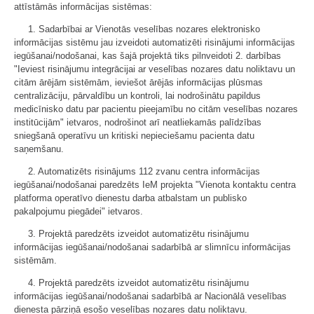
attīstāmās informācijas sistēmas:
1. Sadarbībai ar Vienotās veselības nozares elektronisko
informācijas sistēmu jau izveidoti automatizēti risinājumi informācijas
iegūšanai/nodošanai, kas šajā projektā tiks pilnveidoti 2. darbības
"Ieviest risinājumu integrācijai ar veselības nozares datu noliktavu un
citām ārējām sistēmām, ieviešot ārējās informācijas plūsmas
centralizāciju, pārvaldību un kontroli, lai nodrošinātu papildus
medicīnisko datu par pacientu pieejamību no citām veselības nozares
institūcijām" ietvaros, nodrošinot arī neatliekamās palīdzības
sniegšanā operatīvu un kritiski nepieciešamu pacienta datu
saņemšanu.
2. Automatizēts risinājums 112 zvanu centra informācijas
iegūšanai/nodošanai paredzēts IeM projekta "Vienota kontaktu centra
platforma operatīvo dienestu darba atbalstam un publisko
pakalpojumu piegādei" ietvaros.
3. Projektā paredzēts izveidot automatizētu risinājumu
informācijas iegūšanai/nodošanai sadarbībā ar slimnīcu informācijas
sistēmām.
4. Projektā paredzēts izveidot automatizētu risinājumu
informācijas iegūšanai/nodošanai sadarbībā ar Nacionālā veselības
dienesta pārziņā esošo veselības nozares datu noliktavu.