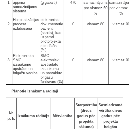
1.
apjoma
(gigabaiti)
470
samazinājums
samazināj
samazinājums
par vismaz 50
par vismaz
sistēmā
%
%
Hospitalizācijas
elektroniski
2.
procesa
dokumentētie
0
vismaz 80
vismaz 9
uzlabošana
pacienti
(skaits), kas
uzņemti
pilotprojekta
slimnīcās
(%)
Elektroniska
SMC
3.
SMC
elektroniski
0
vismaz 80
vismaz 9
izsaukumu
apstrādāto
apstrāde un
izsaukumu
brigāžu vadība
un pārvaldīto
brigāžu
īpatsvars (%)
Plānotie iznākuma rādītāji
Starpvērtība
Sasniedzamā
(divus
vērtība divus
Nr.
Iznākuma rādītājs
Mērvienība
gadus pēc
gadus pēc
p. k.
projekta
projekta
sākuma)
beigām