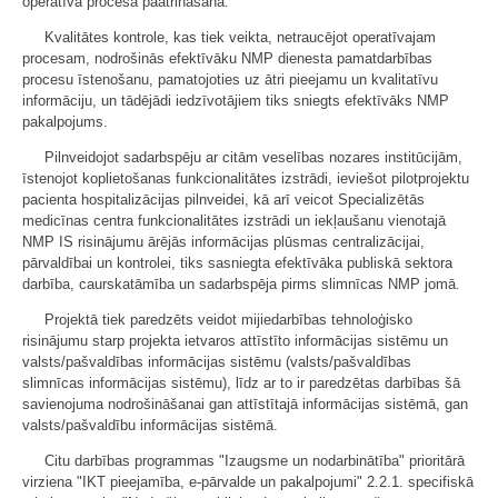
operatīvā procesa paātrināšana.
Kvalitātes kontrole, kas tiek veikta, netraucējot operatīvajam
procesam, nodrošinās efektīvāku NMP dienesta pamatdarbības
procesu īstenošanu, pamatojoties uz ātri pieejamu un kvalitatīvu
informāciju, un tādējādi iedzīvotājiem tiks sniegts efektīvāks NMP
pakalpojums.
Pilnveidojot sadarbspēju ar citām veselības nozares institūcijām,
īstenojot koplietošanas funkcionalitātes izstrādi, ieviešot pilotprojektu
pacienta hospitalizācijas pilnveidei, kā arī veicot Specializētās
medicīnas centra funkcionalitātes izstrādi un iekļaušanu vienotajā
NMP IS risinājumu ārējās informācijas plūsmas centralizācijai,
pārvaldībai un kontrolei, tiks sasniegta efektīvāka publiskā sektora
darbība, caurskatāmība un sadarbspēja pirms slimnīcas NMP jomā.
Projektā tiek paredzēts veidot mijiedarbības tehnoloģisko
risinājumu starp projekta ietvaros attīstīto informācijas sistēmu un
valsts/pašvaldības informācijas sistēmu (valsts/pašvaldības
slimnīcas informācijas sistēmu), līdz ar to ir paredzētas darbības šā
savienojuma nodrošināšanai gan attīstītajā informācijas sistēmā, gan
valsts/pašvaldību informācijas sistēmā.
Citu darbības programmas "Izaugsme un nodarbinātība" prioritārā
virziena "IKT pieejamība, e-pārvalde un pakalpojumi" 2.2.1. specifiskā