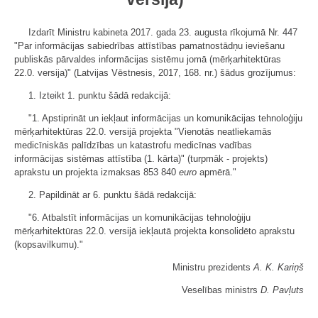
Izdarīt Ministru kabineta 2017. gada 23. augusta rīkojumā Nr. 447
"Par informācijas sabiedrības attīstības pamatnostādņu ieviešanu
publiskās pārvaldes informācijas sistēmu jomā (mērķarhitektūras
22.0. versija)" (Latvijas Vēstnesis, 2017, 168. nr.) šādus grozījumus:
1. Izteikt 1. punktu šādā redakcijā:
"1. Apstiprināt un iekļaut informācijas un komunikācijas tehnoloģiju
mērķarhitektūras 22.0. versijā projekta "Vienotās neatliekamās
medicīniskās palīdzības un katastrofu medicīnas vadības
informācijas sistēmas attīstība (1. kārta)" (turpmāk - projekts)
aprakstu un projekta izmaksas 853 840
euro
apmērā."
2. Papildināt ar 6. punktu šādā redakcijā:
"6. Atbalstīt informācijas un komunikācijas tehnoloģiju
mērķarhitektūras 22.0. versijā iekļautā projekta konsolidēto aprakstu
(kopsavilkumu)."
Ministru prezidents
A. K. Kariņš
Veselības ministrs
D. Pavļuts