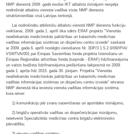
NMP dienestā 2009. gadā esošie IKT atbalsta risinājumi nespēja
nodrošināt atbalstu vienotai vadībai visās NMP dienesta
struktūrvienībās visā Latvijas teritorijā.
Lai nodrošinātu atbilstošu atbalstu vienotā NMP dienesta funkciju
veikšanai, 2009. gada 1. aprīlī tika sākts ERAF projekts "Vienotās
neatliekamās medicīniskās palīdzības un katastrofu medicīnas
vadības informācijas sistēmas un dispečeru centru izveide" saskaņā
ar 2009. gada 6. aprīlī noslēgto vienošanos Nr. 3DP/3.1.5.2.0/09/IPIA/
VSMTVA/001 par Eiropas Savienības fonda projekta īstenošanu un
Eiropas Reģionālās attīstības fonda (turpmāk - ERAF) līdzfinansējuma
un valsts budžeta līdzfinansējuma piešķiršanu laikposmā no 2009.
gada 1. aprīļa līdz 2015. gada 30. jūnijam. Projekta "Vienotās
neatliekamās medicīniskās palīdzības un katastrofu medicīnas
vadības informācijas sistēmas un dispečeru centru izveide" ietvaros
NMP dienestā tika ieviesta vienota vadības informācijas sistēma,
kura ietver:
1) komunikāciju jeb zvanu saņemšanas un apstrādes risinājumu;
2) brigāžu operatīvās vadības un dispečerizācijas risinājumu,
neietverot Specializētās medicīnas centra brigāžu elektronisko
pārvaldību;
3) resursu vadības sistēmu;