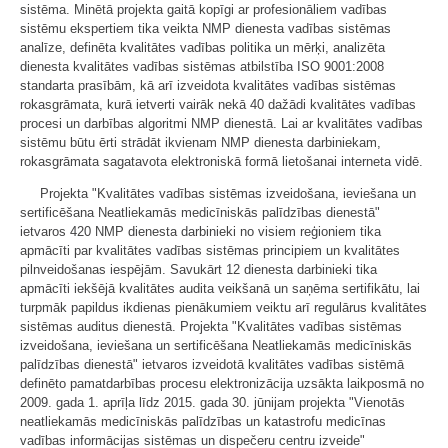
sistēma. Minētā projekta gaitā kopīgi ar profesionāliem vadības
sistēmu ekspertiem tika veikta NMP dienesta vadības sistēmas
analīze, definēta kvalitātes vadības politika un mērķi, analizēta
dienesta kvalitātes vadības sistēmas atbilstība ISO 9001:2008
standarta prasībām, kā arī izveidota kvalitātes vadības sistēmas
rokasgrāmata, kurā ietverti vairāk nekā 40 dažādi kvalitātes vadības
procesi un darbības algoritmi NMP dienestā. Lai ar kvalitātes vadības
sistēmu būtu ērti strādāt ikvienam NMP dienesta darbiniekam,
rokasgrāmata sagatavota elektroniskā formā lietošanai interneta vidē.
Projekta "Kvalitātes vadības sistēmas izveidošana, ieviešana un
sertificēšana Neatliekamās medicīniskās palīdzības dienestā"
ietvaros 420 NMP dienesta darbinieki no visiem reģioniem tika
apmācīti par kvalitātes vadības sistēmas principiem un kvalitātes
pilnveidošanas iespējām. Savukārt 12 dienesta darbinieki tika
apmācīti iekšējā kvalitātes audita veikšanā un saņēma sertifikātu, lai
turpmāk papildus ikdienas pienākumiem veiktu arī regulārus kvalitātes
sistēmas auditus dienestā. Projekta "Kvalitātes vadības sistēmas
izveidošana, ieviešana un sertificēšana Neatliekamās medicīniskās
palīdzības dienestā" ietvaros izveidotā kvalitātes vadības sistēmā
definēto pamatdarbības procesu elektronizācija uzsākta laikposmā no
2009. gada 1. aprīļa līdz 2015. gada 30. jūnijam projekta "Vienotās
neatliekamās medicīniskās palīdzības un katastrofu medicīnas
vadības informācijas sistēmas un dispečeru centru izveide"