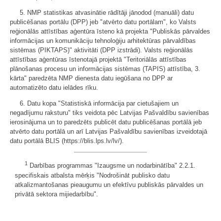
5. NMP statistikas atvasinātie rādītāji jānodod (manuāli) datu
publicēšanas portālu (DPP) jeb "atvērto datu portālam", ko Valsts
reģionālās attīstības aģentūra īsteno kā projekta "Publiskās pārvaldes
informācijas un komunikāciju tehnoloģiju arhitektūras pārvaldības
sistēmas (PIKTAPS)" aktivitāti (DPP izstrādi). Valsts reģionālās
attīstības aģentūras īstenotajā projektā "Teritoriālās attīstības
plānošanas procesu un informācijas sistēmas (TAPIS) attīstība, 3.
kārta" paredzēta NMP dienesta datu iegūšana no DPP ar
automatizēto datu ielādes rīku.
6. Datu kopa "Statistiskā informācija par cietušajiem un
negadījumu raksturu" tiks veidota pēc Latvijas Pašvaldību savienības
ierosinājuma un to paredzēts publicēt datu publicēšanas portālā jeb
atvērto datu portālā un arī Latvijas Pašvaldību savienības izveidotajā
datu portālā BLIS (https://blis.lps.lv/lv/).
1
Darbības programmas "Izaugsme un nodarbinātība" 2.2.1.
specifiskais atbalsta mērķis "Nodrošināt publisko datu
atkalizmantošanas pieaugumu un efektīvu publiskās pārvaldes un
privātā sektora mijiedarbību".