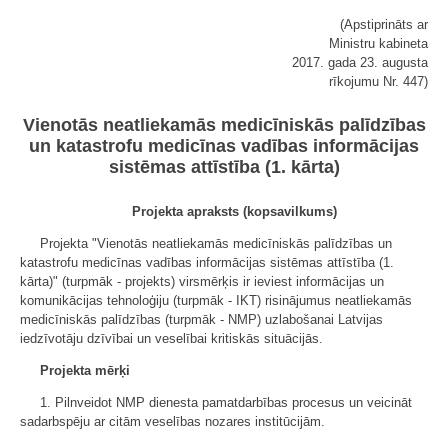
(Apstiprināts ar
Ministru kabineta
2017. gada 23. augusta
rīkojumu Nr. 447)
Vienotās neatliekamās medicīniskās palīdzības
un katastrofu medicīnas vadības informācijas
sistēmas attīstība (1. kārta)
Projekta apraksts (kopsavilkums)
Projekta "Vienotās neatliekamās medicīniskās palīdzības un
katastrofu medicīnas vadības informācijas sistēmas attīstība (1.
kārta)" (turpmāk - projekts) virsmērķis ir ieviest informācijas un
komunikācijas tehnoloģiju (turpmāk - IKT) risinājumus neatliekamās
medicīniskās palīdzības (turpmāk - NMP) uzlabošanai Latvijas
iedzīvotāju dzīvībai un veselībai kritiskās situācijās.
Projekta mērķi
1. Pilnveidot NMP dienesta pamatdarbības procesus un veicināt
sadarbspēju ar citām veselības nozares institūcijām.