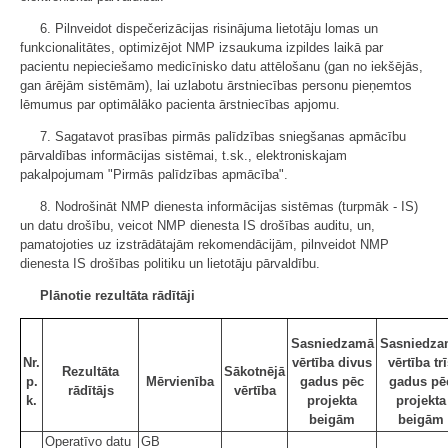
6. Pilnveidot dispečerizācijas risinājuma lietotāju lomas un
funkcionalitātes, optimizējot NMP izsaukuma izpildes laikā par
pacientu nepieciešamo medicīnisko datu attēlošanu (gan no iekšējās,
gan ārējām sistēmām), lai uzlabotu ārstniecības personu pieņemtos
lēmumus par optimālāko pacienta ārstniecības apjomu.
7. Sagatavot prasības pirmās palīdzības sniegšanas apmācību
pārvaldības informācijas sistēmai, t.sk., elektroniskajam
pakalpojumam "Pirmās palīdzības apmācība".
8. Nodrošināt NMP dienesta informācijas sistēmas (turpmāk - IS)
un datu drošību, veicot NMP dienesta IS drošības auditu, un,
pamatojoties uz izstrādātajām rekomendācijām, pilnveidot NMP
dienesta IS drošības politiku un lietotāju pārvaldību.
Plānotie rezultāta rādītāji
Sasniedzamā
Sasniedza
Nr.
vērtība divus
vērtība tr
Rezultāta
Sākotnējā
p.
Mērvienība
gadus pēc
gadus pē
rādītājs
vērtība
k.
projekta
projekta
beigām
beigām
Operatīvo datu
GB