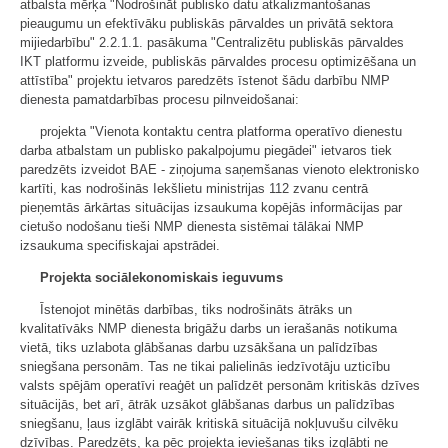
atbalsta mērķa "Nodrošināt publisko datu atkalizmantošanas
pieaugumu un efektīvāku publiskās pārvaldes un privātā sektora
mijiedarbību" 2.2.1.1. pasākuma "Centralizētu publiskās pārvaldes
IKT platformu izveide, publiskās pārvaldes procesu optimizēšana un
attīstība" projektu ietvaros paredzēts īstenot šādu darbību NMP
dienesta pamatdarbības procesu pilnveidošanai:
projekta "Vienota kontaktu centra platforma operatīvo dienestu
darba atbalstam un publisko pakalpojumu piegādei" ietvaros tiek
paredzēts izveidot BAE - ziņojuma saņemšanas vienoto elektronisko
kartīti, kas nodrošinās Iekšlietu ministrijas 112 zvanu centrā
pieņemtās ārkārtas situācijas izsaukuma kopējās informācijas par
cietušo nodošanu tieši NMP dienesta sistēmai tālākai NMP
izsaukuma specifiskajai apstrādei.
Projekta sociālekonomiskais ieguvums
Īstenojot minētās darbības, tiks nodrošināts ātrāks un
kvalitatīvāks NMP dienesta brigāžu darbs un ierašanās notikuma
vietā, tiks uzlabota glābšanas darbu uzsākšana un palīdzības
sniegšana personām. Tas ne tikai palielinās iedzīvotāju uzticību
valsts spējām operatīvi reaģēt un palīdzēt personām kritiskās dzīves
situācijās, bet arī, ātrāk uzsākot glābšanas darbus un palīdzības
sniegšanu, ļaus izglābt vairāk kritiskā situācijā nokļuvušu cilvēku
dzīvības. Paredzēts, ka pēc projekta ieviešanas tiks izglābti ne