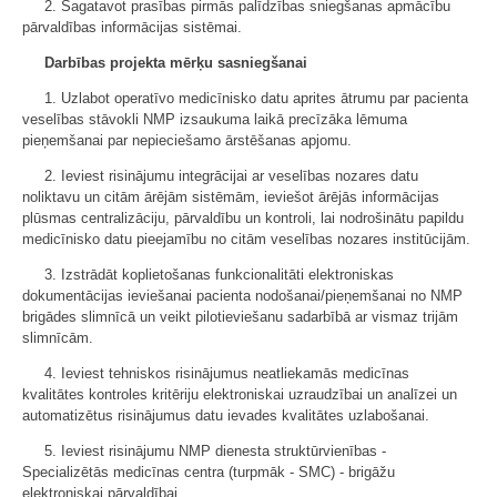
2.
Sagatavot prasības pirmās palīdzības sniegšanas apmācību
pārvaldības informācijas sistēmai.
Darbības projekta mērķu sasniegšanai
1. Uzlabot operatīvo medicīnisko datu aprites ātrumu par pacienta
veselības stāvokli NMP izsaukuma laikā precīzāka lēmuma
pieņemšanai par nepieciešamo ārstēšanas apjomu.
2. Ieviest risinājumu integrācijai ar veselības nozares datu
noliktavu un citām ārējām sistēmām, ieviešot ārējās informācijas
plūsmas centralizāciju, pārvaldību un kontroli, lai nodrošinātu papildu
medicīnisko datu pieejamību no citām veselības nozares institūcijām.
3. Izstrādāt koplietošanas funkcionalitāti elektroniskas
dokumentācijas ieviešanai pacienta nodošanai/pieņemšanai no NMP
brigādes slimnīcā un veikt pilotieviešanu sadarbībā ar vismaz trijām
slimnīcām.
4. Ieviest tehniskos risinājumus neatliekamās medicīnas
kvalitātes kontroles kritēriju elektroniskai uzraudzībai un analīzei un
automatizētus risinājumus datu ievades kvalitātes uzlabošanai.
5. Ieviest risinājumu NMP dienesta struktūrvienības -
Specializētās medicīnas centra (turpmāk - SMC) - brigāžu
elektroniskai pārvaldībai.