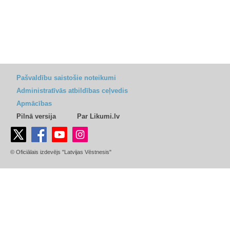
Pašvaldību saistošie noteikumi
Administratīvās atbildības ceļvedis
Apmācības
Pilnā versija
Par Likumi.lv
© Oficiālais izdevējs "Latvijas Vēstnesis"