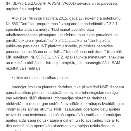
(Nr. 3DP/3.1.5.2.0/09/IPIA/VSMTVA/001) ietvaros un to paredzēts
turpināt šajā projektā.
Atbilstoši Ministru kabineta 2015. gada 17. novembra noteikumu
Nr. 653 "Darbības programmas "Izaugsme un nodarbinātība" 2.2.1.
specifiskā atbalsta mērķa "Nodrošināt publisko datu
atkalizmantošanas pieaugumu un efektīvu publiskās pārvaldes un
privātā sektora mijiedarbību" 2.2.1.1. pasākuma "Centralizētu
publiskās pārvaldes IKT platformu izveide, publiskās pārvaldes
procesu optimizēšana un attīstība" īstenošanas noteikumi" (turpmāk -
MK noteikumi Nr. 653) 7.1. un 7.2. apakšpunktā minētajiem iznākuma
un rezultāta rādītājiem, īstenojot projektu, tiks sasniegts šāds SAM
rezultatīvais rādītājs:
• pilnveidoti pieci darbības procesi.
Īstenojot projektā plānotās darbības, tiks pilnveidoti NMP dienesta
pamatdarbības procesi, izstrādāti un ieviesti tehnoloģiskie risinājumi,
kas veicinās NMP dienesta informācijas sistēmas darbības
efektivitāti, palielinot gan sistēmā ievadītās informācijas kvalitāti, gan
informācijas aprites ātrumu. NMP izsaukumu operatīvo datu aprites
pilnveidojumu ieviešana nodrošinās operatīvās vadības informācijas
aprites atdalīšanu no uzkrātajiem datiem un to apstrādes, līdz ar to
tiks nodrošināta operatīvās sistēmas veiktspējas uzlabošana un