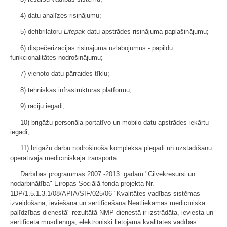
4) datu analīzes risinājumu;
5) defibrilatoru
Lifepak
datu apstrādes risinājuma paplašinājumu;
6) dispečerizācijas risinājuma uzlabojumus - papildu
funkcionalitātes nodrošinājumu;
7) vienoto datu pārraides tīklu;
8) tehniskās infrastruktūras platformu;
9) rāciju iegādi;
10) brigāžu personāla portatīvo un mobilo datu apstrādes iekārtu
iegādi;
11) brigāžu darbu nodrošinošā kompleksa piegādi un uzstādīšanu
operatīvajā medicīniskajā transportā.
Darbības programmas 2007.-2013. gadam "Cilvēkresursi un
nodarbinātība" Eiropas Sociālā fonda projekta Nr.
1DP/1.5.1.3.1/08/APIA/SIF/025/06 "Kvalitātes vadības sistēmas
izveidošana, ieviešana un sertificēšana Neatliekamās medicīniskā
palīdzības dienestā" rezultātā NMP dienestā ir izstrādāta, ieviesta un
sertificēta mūsdienīga, elektroniski lietojama kvalitātes vadības