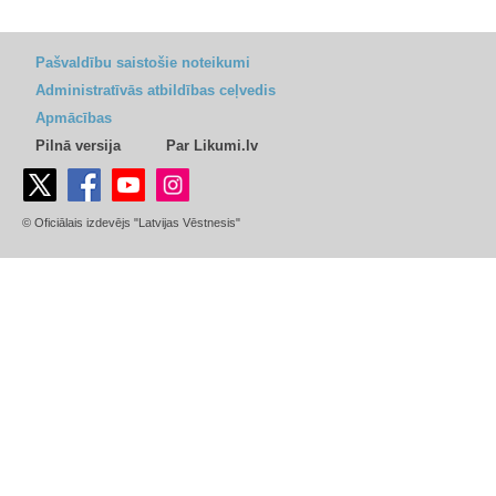
Pašvaldību saistošie noteikumi
Administratīvās atbildības ceļvedis
Apmācības
Pilnā versija
Par Likumi.lv
© Oficiālais izdevējs "Latvijas Vēstnesis"