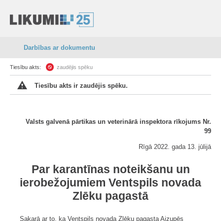
Darbības ar dokumentu
Tiesību akts:
zaudējis spēku
Tiesību akts ir zaudējis spēku.
Valsts galvenā pārtikas un veterinārā inspektora rīkojums Nr.
99
Rīgā 2022. gada 13. jūlijā
Par karantīnas noteikšanu un
ierobežojumiem Ventspils novada
Zlēku pagastā
Sakarā ar to, ka Ventspils novada Zlēku pagasta Aizupēs