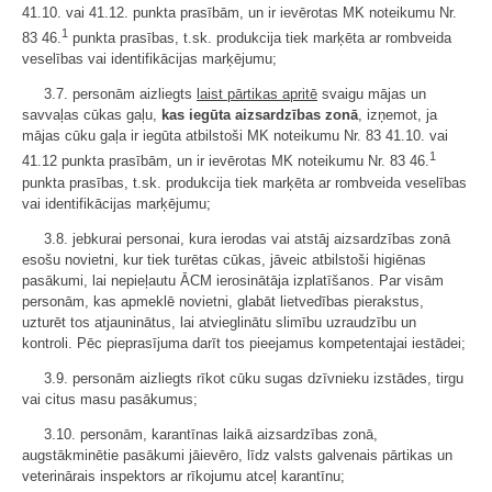
41.10. vai 41.12. punkta prasībām, un ir ievērotas MK noteikumu Nr.
1
83 46.
punkta prasības, t.sk. produkcija tiek marķēta ar rombveida
veselības vai identifikācijas marķējumu;
3.7. personām aizliegts
laist pārtikas apritē
svaigu mājas un
savvaļas cūkas gaļu,
kas iegūta aizsardzības zonā
, izņemot, ja
mājas cūku gaļa ir iegūta atbilstoši MK noteikumu Nr. 83 41.10. vai
1
41.12 punkta prasībām, un ir ievērotas MK noteikumu Nr. 83 46.
punkta prasības, t.sk. produkcija tiek marķēta ar rombveida veselības
vai identifikācijas marķējumu;
3.8. jebkurai personai, kura ierodas vai atstāj aizsardzības zonā
esošu novietni, kur tiek turētas cūkas, jāveic atbilstoši higiēnas
pasākumi, lai nepieļautu ĀCM ierosinātāja izplatīšanos. Par visām
personām, kas apmeklē novietni, glabāt lietvedības pierakstus,
uzturēt tos atjauninātus, lai atvieglinātu slimību uzraudzību un
kontroli. Pēc pieprasījuma darīt tos pieejamus kompetentajai iestādei;
3.9. personām aizliegts rīkot cūku sugas dzīvnieku izstādes, tirgu
vai citus masu pasākumus;
3.10. personām, karantīnas laikā aizsardzības zonā,
augstākminētie pasākumi jāievēro, līdz valsts galvenais pārtikas un
veterinārais inspektors ar rīkojumu atceļ karantīnu;