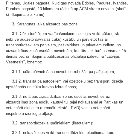
Piltenes, Ugāles pagastā, Kuldīgas novada Ēdoles, Padures, Īvandes,
Rumbas pagastā, 10 kilometru rādiusā ap ĀCM skarto novietni (skatīt
šī rīkojuma pielikumu).
3. Karantīnas laikā aizsardzības zonā:
3.1. Cūku turētājiem vai īpašniekiem aizliegts veikt cūku (t.sk.
nebrīvē audzēto savvaļas cūku) kustību un pārvietot tās ar
transportlīdzekļiem pa valsts, pašvaldības un privātiem ceļiem, no
aizsardzības zonā esošām novietnēm, kur tās tiek turētas vismaz 15
dienas pēc šī rīkojuma publicēšanas oficiālajā izdevumā "Latvijas
Vēstnesis", izņemot:
3.1.1. cūku pārvietošanu novietnes robežās pa palīgceļiem;
3.1.2. tranzītā pa autoceļiem vai dzelzceļu bez transportlīdzekļa
apstāšanās un cūku kravas izkraušanas;
3.1.3. no ārpus aizsardzības zonas esošas novietnes uz
aizsardzības zonā esošu kautuvi tūlītējai nokaušanai ar Pārtikas un
veterinārā dienesta (turpmāk tekstā - PVD) valsts veterinārā
inspektora izsniegtu atļauju;
3.2. transportlīdzekļa īpašniekiem (lietotājiem):
3.2.1. nekavējoties veikt transportlīdzekļu, ekipējuma, kuru