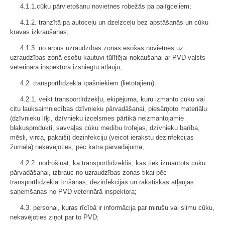
4.1.1.cūku pārvietošanu novietnes robežās pa palīgceļiem;
4.1.2. tranzītā pa autoceļu un dzelzceļu bez apstāšanās un cūku
kravas izkraušanas;
4.1.3. no ārpus uzraudzības zonas esošas novietnes uz
uzraudzības zonā esošu kautuvi tūlītējai nokaušanai ar PVD valsts
veterinārā inspektora izsniegtu atļauju;
4.2. transportlīdzekļa īpašniekiem (lietotājiem):
4.2.1. veikt transportlīdzekļu, ekipējuma, kuru izmanto cūku vai
citu lauksaimniecības dzīvnieku pārvadāšanai, piesārņoto materiālu
(dzīvnieku līķi, dzīvnieku izcelsmes pārtikā neizmantojamie
blakusprodukti, savvaļas cūku medību trofejas, dzīvnieku barība,
mēsli, virca, pakaiši) dezinfekciju (veicot ierakstu dezinfekcijas
žurnālā) nekavējoties, pēc katra pārvadājuma;
4.2.2. nodrošināt, ka transportlīdzeklis, kas tiek izmantots cūku
pārvadāšanai, izbrauc no uzraudzības zonas tikai pēc
transportlīdzekļa tīrīšanas, dezinfekcijas un rakstiskas atļaujas
saņemšanas no PVD veterinārā inspektora;
4.3. personai, kuras rīcībā ir informācija par mirušu vai slimu cūku,
nekavējoties ziņot par to PVD;