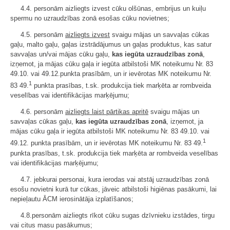
4.4. personām aizliegts izvest cūku olšūnas, embrijus un kuiļu
spermu no uzraudzības zonā esošas cūku novietnes;
4.5. personām
aizliegts izvest
svaigu mājas un savvaļas cūkas
gaļu, malto gaļu, gaļas izstrādājumus un gaļas produktus, kas satur
savvaļas un/vai mājas cūku gaļu,
kas iegūta uzraudzības zonā
,
izņemot, ja mājas cūku gaļa ir iegūta atbilstoši MK noteikumu Nr. 83
49.10. vai 49.12.punkta prasībām, un ir ievērotas MK noteikumu Nr.
1
83 49.
punkta prasības, t.sk. produkcija tiek marķēta ar rombveida
veselības vai identifikācijas marķējumu;
4.6. personām
aizliegts laist pārtikas apritē
svaigu mājas un
savvaļas cūkas gaļu,
kas iegūta uzraudzības zonā
, izņemot, ja
mājas cūku gaļa ir iegūta atbilstoši MK noteikumu Nr. 83 49.10. vai
1
49.12. punkta prasībām, un ir ievērotas MK noteikumu Nr. 83 49.
punkta prasības, t.sk. produkcija tiek marķēta ar rombveida veselības
vai identifikācijas marķējumu;
4.7. jebkurai personai, kura ierodas vai atstāj uzraudzības zonā
esošu novietni kurā tur cūkas, jāveic atbilstoši higiēnas pasākumi, lai
nepieļautu ĀCM ierosinātāja izplatīšanos;
4.8.personām aizliegts rīkot cūku sugas dzīvnieku izstādes, tirgu
vai citus masu pasākumus;