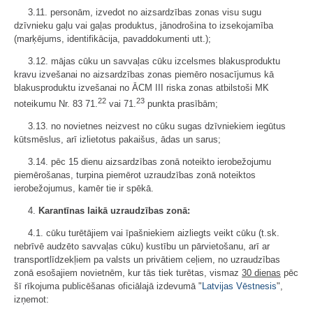
3.11. personām, izvedot no aizsardzības zonas visu sugu
dzīvnieku gaļu vai gaļas produktus, jānodrošina to izsekojamība
(marķējums, identifikācija, pavaddokumenti utt.);
3.12. mājas cūku un savvaļas cūku izcelsmes blakusproduktu
kravu izvešanai no aizsardzības zonas piemēro nosacījumus kā
blakusproduktu izvešanai no ĀCM III riska zonas atbilstoši MK
22
23
noteikumu Nr. 83 71.
vai 71.
punkta prasībām;
3.13. no novietnes neizvest no cūku sugas dzīvniekiem iegūtus
kūtsmēslus, arī izlietotus pakaišus, ādas un sarus;
3.14. pēc 15 dienu aizsardzības zonā noteikto ierobežojumu
piemērošanas, turpina piemērot uzraudzības zonā noteiktos
ierobežojumus, kamēr tie ir spēkā.
4.
Karantīnas laikā uzraudzības zonā:
4.1. cūku turētājiem vai īpašniekiem aizliegts veikt cūku (t.sk.
nebrīvē audzēto savvaļas cūku) kustību un pārvietošanu, arī ar
transportlīdzekļiem pa valsts un privātiem ceļiem, no uzraudzības
zonā esošajiem novietnēm, kur tās tiek turētas, vismaz
30 dienas
pēc
šī rīkojuma publicēšanas oficiālajā izdevumā "
Latvijas Vēstnesis
",
izņemot: