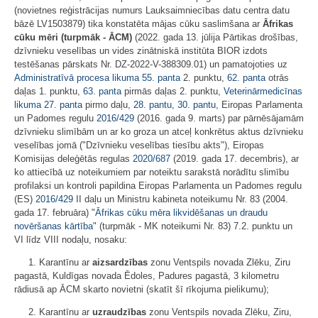
(novietnes reģistrācijas numurs Lauksaimniecības datu centra datu
bāzē LV1503879) tika konstatēta mājas cūku saslimšana ar
Āfrikas
cūku mēri (turpmāk - ĀCM)
(2022. gada 13. jūlija Pārtikas drošības,
dzīvnieku veselības un vides zinātniskā institūta BIOR izdots
testēšanas pārskats Nr. DZ-2022-V-388309.01) un pamatojoties uz
Administratīvā procesa likuma
55. panta
2. punktu,
62. panta
otrās
daļas 1. punktu,
63. panta
pirmās daļas 2. punktu,
Veterinārmedicīnas
likuma
27. panta
pirmo daļu,
28. pantu
,
30. pantu
, Eiropas Parlamenta
un Padomes regulu
2016/429
(2016. gada 9. marts) par pārnēsājamām
dzīvnieku slimībām un ar ko groza un atceļ konkrētus aktus dzīvnieku
veselības jomā ("Dzīvnieku veselības tiesību akts"), Eiropas
Komisijas deleģētās regulas
2020/687
(2019. gada 17. decembris), ar
ko attiecībā uz noteikumiem par noteiktu sarakstā norādītu slimību
profilaksi un kontroli papildina Eiropas Parlamenta un Padomes regulu
(ES)
2016/429
II daļu un Ministru kabineta noteikumu Nr. 83 (2004.
gada 17. februāra) "
Āfrikas cūku mēra likvidēšanas un draudu
novēršanas kārtība
" (turpmāk - MK noteikumi Nr. 83) 7.2. punktu un
VI līdz VIII nodaļu, nosaku:
1. Karantīnu ar
aizsardzības
zonu Ventspils novada Zlēku, Ziru
pagastā, Kuldīgas novada Ēdoles, Padures pagastā, 3 kilometru
rādiusā ap ĀCM skarto novietni (skatīt šī rīkojuma pielikumu);
2. Karantīnu ar
uzraudzības
zonu Ventspils novada Zlēku, Ziru,