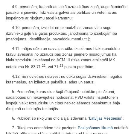
4.9. personām, karantīnas laikā uzraudzības zonā, augstākminētie
pasākumi jāievēro, līdz valsts galvenais pārtikas un veterinārais
inspektors ar rīkojumu atceļ karantīnu;
4.10. personām, izvedot no uzraudzības zonas visu sugu
dzīvnieku gaļu vai gaļas produktus, jānodrošina to izsekojamība
(marķējums, identifikācija, pavaddokumenti utt.);
4.11. mājas cūku un savvaļas cūku izcelsmes blakusproduktu
kravu izvešanai no uzraudzības zonas piemēro nosacījumus kā
blakusproduktu izvešanai no ĀCM III riska zonas atbilstoši MK
22
23
noteikumu Nr. 83 71.
. vai 71.
punkta prasībām;
4.12. no novietnes neizvest no cūku sugas dzīvniekiem iegūtus
kūtsmēslus, arī izlietotus pakaišus, ādas un sarus;
5. Personām, kuras skar šajā rīkojumā noteiktie pienākumi,
sadarboties un nekavējoties nodrošināt PVD valsts inspektoriem
iespēju veikt uzraudzību un citus nepieciešamos pasākumus šajā
rīkojumā noteiktajās teritorijās.
6. Publicēt šo rīkojumu oficiālajā izdevumā "
Latvijas Vēstnesis
".
7. Rīkojums adresātiem tiek paziņots
Paziņošanas likumā
noteiktā
kārtībā. Rīkojums stājas spēkā ar brīdi, kad tas ir paziņots.