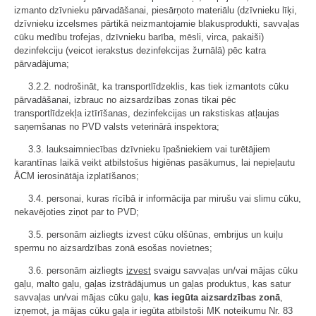
izmanto dzīvnieku pārvadāšanai, piesārņoto materiālu (dzīvnieku līķi,
dzīvnieku izcelsmes pārtikā neizmantojamie blakusprodukti, savvaļas
cūku medību trofejas, dzīvnieku barība, mēsli, virca, pakaiši)
dezinfekciju (veicot ierakstus dezinfekcijas žurnālā) pēc katra
pārvadājuma;
3.2.2. nodrošināt, ka transportlīdzeklis, kas tiek izmantots cūku
pārvadāšanai, izbrauc no aizsardzības zonas tikai pēc
transportlīdzekļa iztīrīšanas, dezinfekcijas un rakstiskas atļaujas
saņemšanas no PVD valsts veterinārā inspektora;
3.3. lauksaimniecības dzīvnieku īpašniekiem vai turētājiem
karantīnas laikā veikt atbilstošus higiēnas pasākumus, lai nepieļautu
ĀCM ierosinātāja izplatīšanos;
3.4. personai, kuras rīcībā ir informācija par mirušu vai slimu cūku,
nekavējoties ziņot par to PVD;
3.5. personām aizliegts izvest cūku olšūnas, embrijus un kuiļu
spermu no aizsardzības zonā esošas novietnes;
3.6. personām aizliegts
izvest
svaigu savvaļas un/vai mājas cūku
gaļu, malto gaļu, gaļas izstrādājumus un gaļas produktus, kas satur
savvaļas un/vai mājas cūku gaļu,
kas iegūta aizsardzības zonā
,
izņemot, ja mājas cūku gaļa ir iegūta atbilstoši MK noteikumu Nr. 83