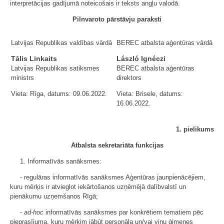
interpretācijas gadījumā noteicošais ir teksts angļu valodā.
Pilnvaroto pārstāvju paraksti
Latvijas Republikas valdības vārdā
BEREC atbalsta aģentūras vārdā
Tālis Linkaits
László Ignéczi
Latvijas Republikas satiksmes
BEREC atbalsta aģentūras
ministrs
direktors
Vieta: Rīga, datums: 09.06.2022.
Vieta: Brisele, datums:
16.06.2022.
1. pielikums
Atbalsta sekretariāta funkcijas
1. Informatīvās sanāksmes:
- regulāras informatīvās sanāksmes Aģentūras jaunpienācējiem,
kuru mērķis ir atvieglot iekārtošanos uzņēmējā dalībvalstī un
pienākumu uzņemšanos Rīgā;
-
ad-hoc
informatīvās sanāksmes par konkrētiem tematiem pēc
pieprasījuma, kuru mērķim jābūt personāla un/vai viņu ģimenes