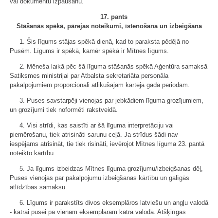
vai dokumentu izpaušanu.
17. pants
Stāšanās spēkā, pārejas noteikumi, īstenošana un izbeigšana
1. Šis līgums stājas spēkā dienā, kad to paraksta pēdējā no
Pusēm. Līgums ir spēkā, kamēr spēkā ir Mītnes līgums.
2. Mēneša laikā pēc šā līguma stāšanās spēkā Aģentūra samaksā
Satiksmes ministrijai par Atbalsta sekretariāta personāla
pakalpojumiem proporcionāli atlikušajam kārtējā gada periodam.
3. Puses savstarpēji vienojas par jebkādiem līguma grozījumiem,
un grozījumi tiek noformēti rakstveidā.
4. Visi strīdi, kas saistīti ar šā līguma interpretāciju vai
piemērošanu, tiek atrisināti sarunu ceļā. Ja strīdus šādi nav
iespējams atrisināt, tie tiek risināti, ievērojot Mītnes līguma 23. pantā
noteikto kārtību.
5. Ja līgums izbeidzas Mītnes līguma grozījumu/izbeigšanas dēļ,
Puses vienojas par pakalpojumu izbeigšanas kārtību un galīgās
atlīdzības samaksu.
6. Līgums ir parakstīts divos eksemplāros latviešu un angļu valodā
- katrai pusei pa vienam eksemplāram katrā valodā. Atšķirīgas