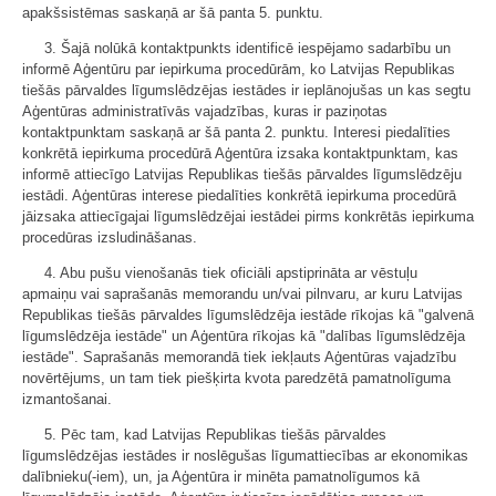
apakšsistēmas saskaņā ar šā panta 5. punktu.
3. Šajā nolūkā kontaktpunkts identificē iespējamo sadarbību un
informē Aģentūru par iepirkuma procedūrām, ko Latvijas Republikas
tiešās pārvaldes līgumslēdzējas iestādes ir ieplānojušas un kas segtu
Aģentūras administratīvās vajadzības, kuras ir paziņotas
kontaktpunktam saskaņā ar šā panta 2. punktu. Interesi piedalīties
konkrētā iepirkuma procedūrā Aģentūra izsaka kontaktpunktam, kas
informē attiecīgo Latvijas Republikas tiešās pārvaldes līgumslēdzēju
iestādi. Aģentūras interese piedalīties konkrētā iepirkuma procedūrā
jāizsaka attiecīgajai līgumslēdzējai iestādei pirms konkrētās iepirkuma
procedūras izsludināšanas.
4. Abu pušu vienošanās tiek oficiāli apstiprināta ar vēstuļu
apmaiņu vai saprašanās memorandu un/vai pilnvaru, ar kuru Latvijas
Republikas tiešās pārvaldes līgumslēdzēja iestāde rīkojas kā "galvenā
līgumslēdzēja iestāde" un Aģentūra rīkojas kā "dalības līgumslēdzēja
iestāde". Saprašanās memorandā tiek iekļauts Aģentūras vajadzību
novērtējums, un tam tiek piešķirta kvota paredzētā pamatnolīguma
izmantošanai.
5. Pēc tam, kad Latvijas Republikas tiešās pārvaldes
līgumslēdzējas iestādes ir noslēgušas līgumattiecības ar ekonomikas
dalībnieku(-iem), un, ja Aģentūra ir minēta pamatnolīgumos kā