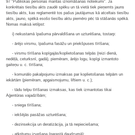
97 "Publiskas personas mantas iznomāšanas noteikumi". Ja
konkrētais tiesību akts zaudē spēku un tā vietā tiek pieņemts jauns
tiesību akts, kas reglamentē tos pašus jautājumus kā atceltais tiesību
akts, jauno, spēkā esošo tiesību aktu piemēro pēc tā stāšanās spēkā.
Nomas maksā ietilpst:
i) nekustamā īpašuma pārvaldīšana un uzturēšana, tostarp:
- ārējo virsmu, īpašuma fasāžu un priekšpuses tīrīšana;
- virsmu tīrīšana kopīgajās/koplietošanas telpās (reizi dienā,
nedēļā, ceturksnī, gadā), piemēram, ārējo logu, kopīgi izmantoto
gaiteņu u. c. tīrīšana;
- komunālo pakalpojumu izmaksas par koplietošanas telpām un
iekārtām (piemēram, apgaismojumu, liftiem u. c.);
- tādu telpu tīrīšanas izmaksas, kas tiek izmantotas tikai
Aģentūras vajadzībām;
- sniega tīrīšana;
- iekšējās pasāžas uzturēšana;
- dezinsekcija un deratizācija, ja tā nepieciešama;
- atkritumu izvešana (parastā daudzumā);