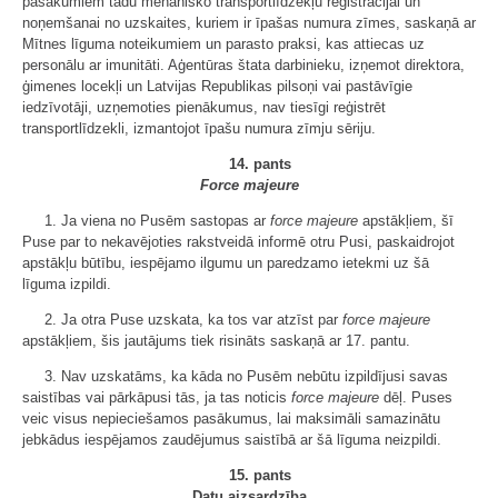
pasākumiem tādu mehānisko transportlīdzekļu reģistrācijai un
noņemšanai no uzskaites, kuriem ir īpašas numura zīmes, saskaņā ar
Mītnes līguma noteikumiem un parasto praksi, kas attiecas uz
personālu ar imunitāti. Aģentūras štata darbinieku, izņemot direktora,
ģimenes locekļi un Latvijas Republikas pilsoņi vai pastāvīgie
iedzīvotāji, uzņemoties pienākumus, nav tiesīgi reģistrēt
transportlīdzekli, izmantojot īpašu numura zīmju sēriju.
14. pants
Force majeure
1. Ja viena no Pusēm sastopas ar
force majeure
apstākļiem, šī
Puse par to nekavējoties rakstveidā informē otru Pusi, paskaidrojot
apstākļu būtību, iespējamo ilgumu un paredzamo ietekmi uz šā
līguma izpildi.
2. Ja otra Puse uzskata, ka tos var atzīst par
force majeure
apstākļiem, šis jautājums tiek risināts saskaņā ar 17. pantu.
3. Nav uzskatāms, ka kāda no Pusēm nebūtu izpildījusi savas
saistības vai pārkāpusi tās, ja tas noticis
force majeure
dēļ. Puses
veic visus nepieciešamos pasākumus, lai maksimāli samazinātu
jebkādus iespējamos zaudējumus saistībā ar šā līguma neizpildi.
15. pants
Datu aizsardzība