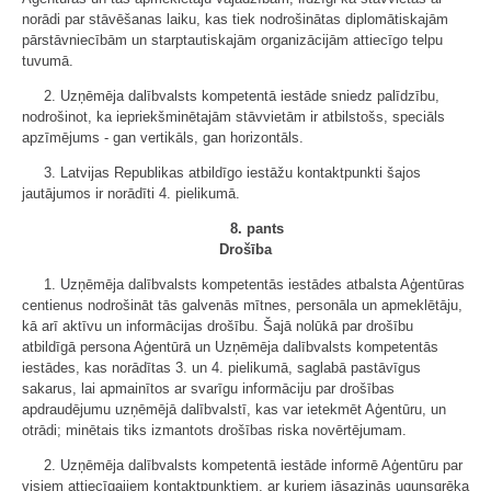
norādi par stāvēšanas laiku, kas tiek nodrošinātas diplomātiskajām
pārstāvniecībām un starptautiskajām organizācijām attiecīgo telpu
tuvumā.
2. Uzņēmēja dalībvalsts kompetentā iestāde sniedz palīdzību,
nodrošinot, ka iepriekšminētajām stāvvietām ir atbilstošs, speciāls
apzīmējums - gan vertikāls, gan horizontāls.
3. Latvijas Republikas atbildīgo iestāžu kontaktpunkti šajos
jautājumos ir norādīti 4. pielikumā.
8. pants
Drošība
1. Uzņēmēja dalībvalsts kompetentās iestādes atbalsta Aģentūras
centienus nodrošināt tās galvenās mītnes, personāla un apmeklētāju,
kā arī aktīvu un informācijas drošību. Šajā nolūkā par drošību
atbildīgā persona Aģentūrā un Uzņēmēja dalībvalsts kompetentās
iestādes, kas norādītas 3. un 4. pielikumā, saglabā pastāvīgus
sakarus, lai apmainītos ar svarīgu informāciju par drošības
apdraudējumu uzņēmējā dalībvalstī, kas var ietekmēt Aģentūru, un
otrādi; minētais tiks izmantots drošības riska novērtējumam.
2. Uzņēmēja dalībvalsts kompetentā iestāde informē Aģentūru par
visiem attiecīgajiem kontaktpunktiem, ar kuriem jāsazinās ugunsgrēka