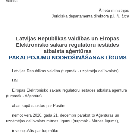
valodā.
Ārlietu ministrijas
Juridiskā departamenta direktora p.i.
K. Līce
Latvijas Republikas valdības un Eiropas
Elektronisko sakaru regulatoru iestādes
atbalsta aģentūras
PAKALPOJUMU NODROŠINĀŠANAS LĪGUMS
Latvijas Republikas valdība (turpmāk - uzņēmēja dalībvalsts)
UN
Eiropas Elektronisko sakaru regulatoru iestādes atbalsta aģentūra
(turpmāk - Aģentūra)
abas kopā sauktas par Pusēm,
ņemot vērā 2020. gada 21. decembrī parakstīto Aģentūras un
uzņēmējas dalībvalsts mītnes līgumu (turpmāk - Mītnes līgums),
ir vienojušās par turpmāko.