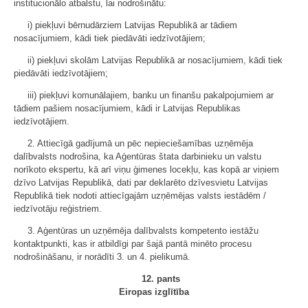
institucionālo atbalstu, lai nodrošinātu:
i) piekļuvi bērnudārziem Latvijas Republikā ar tādiem
nosacījumiem, kādi tiek piedāvāti iedzīvotājiem;
ii) piekļuvi skolām Latvijas Republikā ar nosacījumiem, kādi tiek
piedāvāti iedzīvotājiem;
iii) piekļuvi komunālajiem, banku un finanšu pakalpojumiem ar
tādiem pašiem nosacījumiem, kādi ir Latvijas Republikas
iedzīvotājiem.
2. Attiecīgā gadījumā un pēc nepieciešamības uzņēmēja
dalībvalsts nodrošina, ka Aģentūras štata darbinieku un valstu
norīkoto ekspertu, kā arī viņu ģimenes locekļu, kas kopā ar viņiem
dzīvo Latvijas Republikā, dati par deklarēto dzīvesvietu Latvijas
Republikā tiek nodoti attiecīgajām uzņēmējas valsts iestādēm /
iedzīvotāju reģistriem.
3. Aģentūras un uzņēmēja dalībvalsts kompetento iestāžu
kontaktpunkti, kas ir atbildīgi par šajā pantā minēto procesu
nodrošināšanu, ir norādīti 3. un 4. pielikumā.
12. pants
Eiropas izglītība