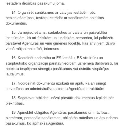
iestādēm drošības pasākumu jomā.
14. Organizēt sanāksmes ar Latvijas iestādēm pēc
nepieciešamības, tostarp izstrādāt ar sanāksmēm saistītos
dokumentus.
15. Ja nepieciešams, sadarboties ar valsts un pašvaldību
institūcijām, kā arī fiziskām un juridiskām personām, lai palīdzētu
pārstāvēt Aģentūras un viņu ģimenes locekļu, kas ar viņiem dzīvo
vienā mājsaimniecībā, intereses.
16. Koordinēt sadarbību ar ES iestāžu, ES struktūru un
starptautisko organizāciju pārstāvniecībām uzņēmējā dalībvalstī, lai
noteiktu iespējamo sinerģiju pasākumos vai risinātu vispārējus
jautājumus.
17. Nodrošināt dokumentu uzskaiti un apriti, kā arī sniegt
lietvedības un administratīvo atbalstu Aģentūras struktūrām.
18. Sagatavot atbildes un/vai pārsūtīt dokumentus izpildei pēc
piekritības.
19. Apmeklēt obligātos Aģentūras pasākumus un mācības,
piemēram, personāla sanāksmes, obligātās mācības un ārpusdarba
pasākumus, ko apmaksā Aģentūra.