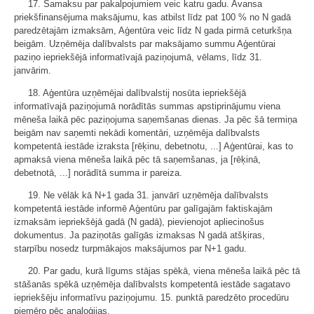
17. Samaksu par pakalpojumiem veic katru gadu. Avansa
priekšfinansējuma maksājumu, kas atbilst līdz pat 100 % no N gadā
paredzētajām izmaksām, Aģentūra veic līdz N gada pirmā ceturkšņa
beigām. Uzņēmēja dalībvalsts par maksājamo summu Aģentūrai
paziņo iepriekšējā informatīvajā paziņojumā, vēlams, līdz 31.
janvārim.
18. Aģentūra uzņēmējai dalībvalstij nosūta iepriekšējā
informatīvajā paziņojumā norādītās summas apstiprinājumu viena
mēneša laikā pēc paziņojuma saņemšanas dienas. Ja pēc šā termiņa
beigām nav saņemti nekādi komentāri, uzņēmēja dalībvalsts
kompetentā iestāde izraksta [rēķinu, debetnotu, ...] Aģentūrai, kas to
apmaksā viena mēneša laikā pēc tā saņemšanas, ja [rēķinā,
debetnotā, ...] norādītā summa ir pareiza.
19. Ne vēlāk kā N+1 gada 31. janvārī uzņēmēja dalībvalsts
kompetentā iestāde informē Aģentūru par galīgajām faktiskajām
izmaksām iepriekšējā gadā (N gadā), pievienojot apliecinošus
dokumentus. Ja paziņotās galīgās izmaksas N gadā atšķiras,
starpību nosedz turpmākajos maksājumos par N+1 gadu.
20. Par gadu, kurā līgums stājas spēkā, viena mēneša laikā pēc tā
stāšanās spēkā uzņēmēja dalībvalsts kompetentā iestāde sagatavo
iepriekšēju informatīvu paziņojumu. 15. punktā paredzēto procedūru
piemēro pēc analoģijas.