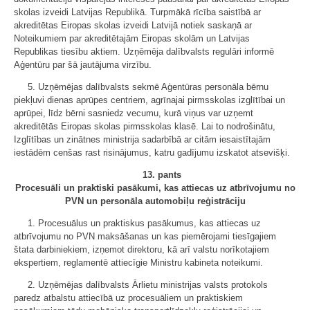
skolas izveidi Latvijas Republikā. Turpmākā rīcība saistībā ar
akreditētas Eiropas skolas izveidi Latvijā notiek saskaņā ar
Noteikumiem par akreditētajām Eiropas skolām un Latvijas
Republikas tiesību aktiem. Uzņēmēja dalībvalsts regulāri informē
Aģentūru par šā jautājuma virzību.
5. Uzņēmējas dalībvalsts sekmē Aģentūras personāla bērnu
piekļuvi dienas aprūpes centriem, agrīnajai pirmsskolas izglītībai un
aprūpei, līdz bērni sasniedz vecumu, kurā viņus var uzņemt
akreditētās Eiropas skolas pirmsskolas klasē. Lai to nodrošinātu,
Izglītības un zinātnes ministrija sadarbībā ar citām iesaistītajām
iestādēm cenšas rast risinājumus, katru gadījumu izskatot atsevišķi.
13. pants
Procesuāli un praktiski pasākumi, kas attiecas uz atbrīvojumu no
PVN un personāla automobiļu reģistrāciju
1. Procesuālus un praktiskus pasākumus, kas attiecas uz
atbrīvojumu no PVN maksāšanas un kas piemērojami tiesīgajiem
štata darbiniekiem, izņemot direktoru, kā arī valstu norīkotajiem
ekspertiem, reglamentē attiecīgie Ministru kabineta noteikumi.
2. Uzņēmējas dalībvalsts Ārlietu ministrijas valsts protokols
paredz atbalstu attiecībā uz procesuāliem un praktiskiem