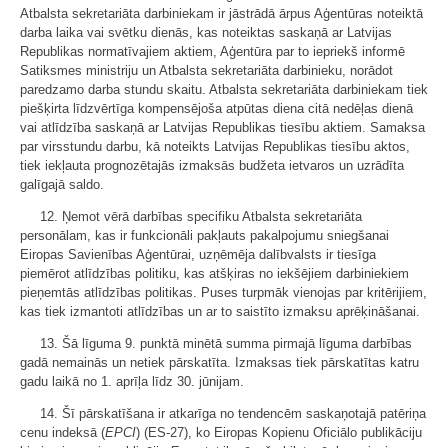
Atbalsta sekretariāta darbiniekam ir jāstrādā ārpus Aģentūras noteiktā
darba laika vai svētku dienās, kas noteiktas saskaņā ar Latvijas
Republikas normatīvajiem aktiem, Aģentūra par to iepriekš informē
Satiksmes ministriju un Atbalsta sekretariāta darbinieku, norādot
paredzamo darba stundu skaitu. Atbalsta sekretariāta darbiniekam tiek
piešķirta līdzvērtīga kompensējoša atpūtas diena citā nedēļas dienā
vai atlīdzība saskaņā ar Latvijas Republikas tiesību aktiem. Samaksa
par virsstundu darbu, kā noteikts Latvijas Republikas tiesību aktos,
tiek iekļauta prognozētajās izmaksās budžeta ietvaros un uzrādīta
galīgajā saldo.
12. Ņemot vērā darbības specifiku Atbalsta sekretariāta
personālam, kas ir funkcionāli pakļauts pakalpojumu sniegšanai
Eiropas Savienības Aģentūrai, uzņēmēja dalībvalsts ir tiesīga
piemērot atlīdzības politiku, kas atšķiras no iekšējiem darbiniekiem
pieņemtās atlīdzības politikas. Puses turpmāk vienojas par kritērijiem,
kas tiek izmantoti atlīdzības un ar to saistīto izmaksu aprēķināšanai.
13. Šā līguma 9. punktā minētā summa pirmajā līguma darbības
gadā nemainās un netiek pārskatīta. Izmaksas tiek pārskatītas katru
gadu laikā no 1. aprīļa līdz 30. jūnijam.
14. Šī pārskatīšana ir atkarīga no tendencēm saskaņotajā patēriņa
cenu indeksā (
EPCI
) (ES-27), ko Eiropas Kopienu Oficiālo publikāciju