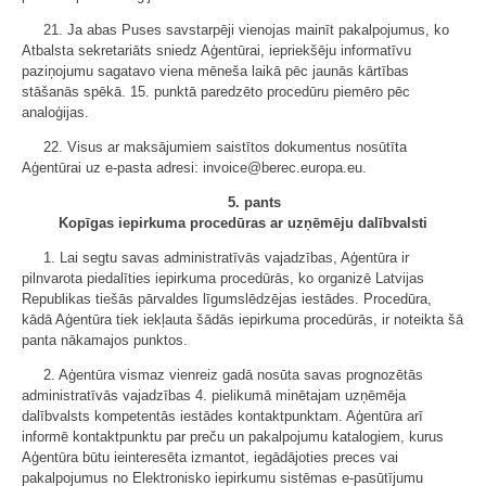
21. Ja abas Puses savstarpēji vienojas mainīt pakalpojumus, ko
Atbalsta sekretariāts sniedz Aģentūrai, iepriekšēju informatīvu
paziņojumu sagatavo viena mēneša laikā pēc jaunās kārtības
stāšanās spēkā. 15. punktā paredzēto procedūru piemēro pēc
analoģijas.
22. Visus ar maksājumiem saistītos dokumentus nosūtīta
Aģentūrai uz e-pasta adresi: invoice@berec.europa.eu.
5. pants
Kopīgas iepirkuma procedūras ar uzņēmēju dalībvalsti
1. Lai segtu savas administratīvās vajadzības, Aģentūra ir
pilnvarota piedalīties iepirkuma procedūrās, ko organizē Latvijas
Republikas tiešās pārvaldes līgumslēdzējas iestādes. Procedūra,
kādā Aģentūra tiek iekļauta šādās iepirkuma procedūrās, ir noteikta šā
panta nākamajos punktos.
2. Aģentūra vismaz vienreiz gadā nosūta savas prognozētās
administratīvās vajadzības 4. pielikumā minētajam uzņēmēja
dalībvalsts kompetentās iestādes kontaktpunktam. Aģentūra arī
informē kontaktpunktu par preču un pakalpojumu katalogiem, kurus
Aģentūra būtu ieinteresēta izmantot, iegādājoties preces vai
pakalpojumus no Elektronisko iepirkumu sistēmas e-pasūtījumu