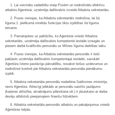
1. Lai veicinātu sadarbību starp Pusēm un nodrošinātu efektīvu
atbalstu Aģentūrai, uzņēmēja dalībvalsts izveido Atbalsta sekretariātu.
2. Puses vienojas, ka Atbalsta sekretariāts nodrošina, lai šā
līguma 1. pielikumā minētās funkcijas tiktu izpildītas šā līguma
ietvaros.
3. Pamatojoties uz palīdzību, ko Aģentūrai sniedz Atbalsta
sekretariāts, uzņēmēja dalībvalsts kompetentā iestāde izraugās un
pieņem darbā kvalificētu personālu uz Mītnes līguma darbības laiku.
4. Puses vienojas, ka Atbalsta sekretariāta personāls ir tieši
pakļauts uzņēmēja dalībvalsts kompetentajai iestādei, savukārt
Aģentūra īsteno pastāvīgu pārvaldību, nosakot tiešus uzdevumus un
nodrošinot kontroli pār Atbalsta sekretariāta personāla pienākumu
izpildi.
5. Atbalsta sekretariāta personālu nodarbina Satiksmes ministrija,
nevis Aģentūra. Attiecīgi jebkāds ar personālu saistīts jautājums
(karjeras attīstība, atvaļinājumu plānošana utt.) ir jāsaskaņo ar darba
devēju atbilstoši pieejamajiem finanšu līdzekļiem.
6. Atbalsta sekretariāta personāls atbalstu un pakalpojumus sniedz
Aģentūras telpās.