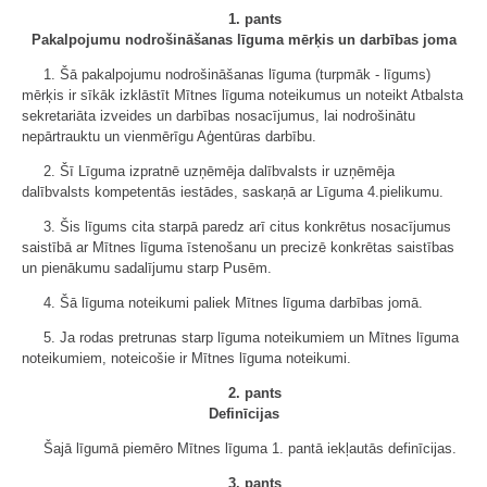
1. pants
Pakalpojumu nodrošināšanas līguma mērķis un darbības joma
1. Šā pakalpojumu nodrošināšanas līguma (turpmāk - līgums)
mērķis ir sīkāk izklāstīt Mītnes līguma noteikumus un noteikt Atbalsta
sekretariāta izveides un darbības nosacījumus, lai nodrošinātu
nepārtrauktu un vienmērīgu Aģentūras darbību.
2. Šī Līguma izpratnē uzņēmēja dalībvalsts ir uzņēmēja
dalībvalsts kompetentās iestādes, saskaņā ar Līguma 4.pielikumu.
3. Šis līgums cita starpā paredz arī citus konkrētus nosacījumus
saistībā ar Mītnes līguma īstenošanu un precizē konkrētas saistības
un pienākumu sadalījumu starp Pusēm.
4. Šā līguma noteikumi paliek Mītnes līguma darbības jomā.
5. Ja rodas pretrunas starp līguma noteikumiem un Mītnes līguma
noteikumiem, noteicošie ir Mītnes līguma noteikumi.
2. pants
Definīcijas
Šajā līgumā piemēro Mītnes līguma 1. pantā iekļautās definīcijas.
3. pants