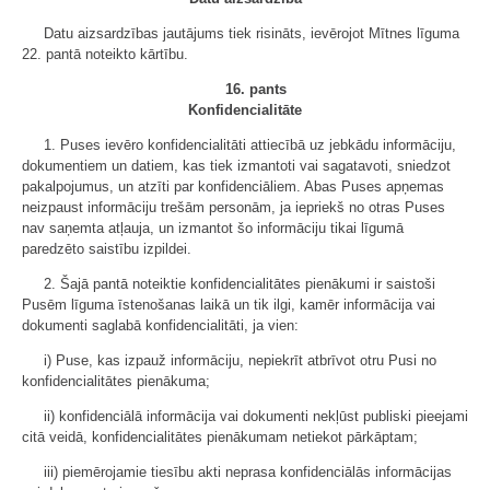
Datu aizsardzības jautājums tiek risināts, ievērojot Mītnes līguma
22. pantā noteikto kārtību.
16. pants
Konfidencialitāte
1. Puses ievēro konfidencialitāti attiecībā uz jebkādu informāciju,
dokumentiem un datiem, kas tiek izmantoti vai sagatavoti, sniedzot
pakalpojumus, un atzīti par konfidenciāliem. Abas Puses apņemas
neizpaust informāciju trešām personām, ja iepriekš no otras Puses
nav saņemta atļauja, un izmantot šo informāciju tikai līgumā
paredzēto saistību izpildei.
2. Šajā pantā noteiktie konfidencialitātes pienākumi ir saistoši
Pusēm līguma īstenošanas laikā un tik ilgi, kamēr informācija vai
dokumenti saglabā konfidencialitāti, ja vien:
i) Puse, kas izpauž informāciju, nepiekrīt atbrīvot otru Pusi no
konfidencialitātes pienākuma;
ii) konfidenciālā informācija vai dokumenti nekļūst publiski pieejami
citā veidā, konfidencialitātes pienākumam netiekot pārkāptam;
iii) piemērojamie tiesību akti neprasa konfidenciālās informācijas