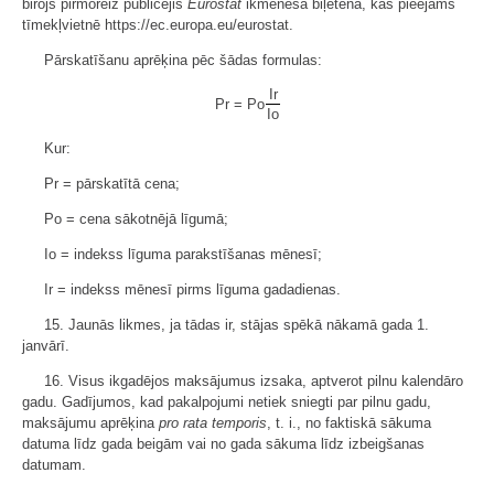
birojs pirmoreiz publicējis
Eurostat
ikmēneša biļetenā, kas pieejams
tīmekļvietnē https://ec.europa.eu/eurostat.
Pārskatīšanu aprēķina pēc šādas formulas:
Ir
Pr = Po
Io
Kur:
Pr = pārskatītā cena;
Po = cena sākotnējā līgumā;
Io = indekss līguma parakstīšanas mēnesī;
Ir = indekss mēnesī pirms līguma gadadienas.
15. Jaunās likmes, ja tādas ir, stājas spēkā nākamā gada 1.
janvārī.
16. Visus ikgadējos maksājumus izsaka, aptverot pilnu kalendāro
gadu. Gadījumos, kad pakalpojumi netiek sniegti par pilnu gadu,
maksājumu aprēķina
pro rata temporis
, t. i., no faktiskā sākuma
datuma līdz gada beigām vai no gada sākuma līdz izbeigšanas
datumam.