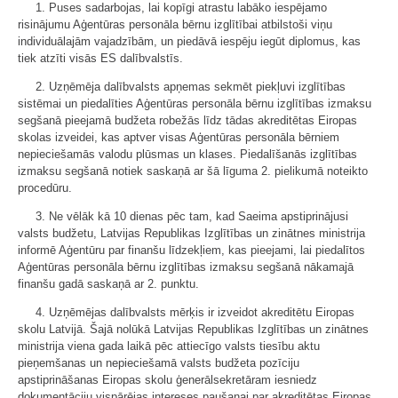
1. Puses sadarbojas, lai kopīgi atrastu labāko iespējamo
risinājumu Aģentūras personāla bērnu izglītībai atbilstoši viņu
individuālajām vajadzībām, un piedāvā iespēju iegūt diplomus, kas
tiek atzīti visās ES dalībvalstīs.
2. Uzņēmēja dalībvalsts apņemas sekmēt piekļuvi izglītības
sistēmai un piedalīties Aģentūras personāla bērnu izglītības izmaksu
segšanā pieejamā budžeta robežās līdz tādas akreditētas Eiropas
skolas izveidei, kas aptver visas Aģentūras personāla bērniem
nepieciešamās valodu plūsmas un klases. Piedalīšanās izglītības
izmaksu segšanā notiek saskaņā ar šā līguma 2. pielikumā noteikto
procedūru.
3. Ne vēlāk kā 10 dienas pēc tam, kad Saeima apstiprinājusi
valsts budžetu, Latvijas Republikas Izglītības un zinātnes ministrija
informē Aģentūru par finanšu līdzekļiem, kas pieejami, lai piedalītos
Aģentūras personāla bērnu izglītības izmaksu segšanā nākamajā
finanšu gadā saskaņā ar 2. punktu.
4. Uzņēmējas dalībvalsts mērķis ir izveidot akreditētu Eiropas
skolu Latvijā. Šajā nolūkā Latvijas Republikas Izglītības un zinātnes
ministrija viena gada laikā pēc attiecīgo valsts tiesību aktu
pieņemšanas un nepieciešamā valsts budžeta pozīciju
apstiprināšanas Eiropas skolu ģenerālsekretāram iesniedz
dokumentāciju vispārējas intereses paušanai par akreditētas Eiropas