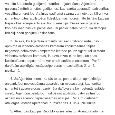
vai citu katastrofu gadījumā, kārtības atjaunošanai Aģentūras
galvenajā mītnē un citos gadījumos, kas varētu apdraudēt sabiedrības
veselību un drošību. Avārijas gadījumā saziņa var notikt pa tālruni vai
izmantojot citus atbilstošus līdzekļus, kas nodrošinātu tūlītēju Latvijas
Republikas kompetento institūciju reakciju. Puses var organizēt
kopīgas mācības vai pārbaudes, lai pārliecinātos par to, kā darbojas
līdzekļi šādu gadījumu risināšanai.
3. Ja ēka, ko Aģentūra izmanto par savu galveno mītni, nav
aprīkota ar videonovērošanas kamerām koplietošanas telpās,
uzņēmēja dalībvalsts kompetentā iestāde palīdz Aģentūrai uzstādīt
videonovērošanas kameras, lai uzraudzītu ēkas ieeju un citas
koplietošanas telpas, kā to var prasīt drošības noteikumi. Par šīm
darbībām atbildīgās iestādes/personas ir uzskaitītas 3. un 4.
pielikumā.
4. Ja Aģentūra izlemj, ka tās telpu, personāla un apmeklētāju
aizsardzībai nepieciešama apsardze un miesassargi, kas varētu
izmantot šaujamieročus, uzņēmēja dalībvalsts kompetentā iestāde
sniedz Aģentūrai palīdzību, nodrošinot atbilstību Latvijas tiesību
aktiem un saņemot nepieciešamās atļaujas. Par šīm darbībām
atbildīgās iestādes/personas ir uzskaitītas 3. un 4. pielikumā.
5. Attiecīgās Latvijas Republikas iestādes un Aģentūra informē