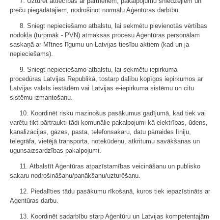
7. Uzturēt attiecības ar partneriem, pakalpojumu sniedzējiem un
preču piegādātājiem, nodrošinot normālu Aģentūras darbību.
8. Sniegt nepieciešamo atbalstu, lai sekmētu pievienotās vērtības
nodokļa (turpmāk - PVN) atmaksas procesu Aģentūras personālam
saskaņā ar Mītnes līgumu un Latvijas tiesību aktiem (kad un ja
nepieciešams).
9. Sniegt nepieciešamo atbalstu, lai sekmētu iepirkuma
procedūras Latvijas Republikā, tostarp dalību kopīgos iepirkumos ar
Latvijas valsts iestādēm vai Latvijas e-iepirkuma sistēmu un citu
sistēmu izmantošanu.
10. Koordinēt risku mazinošus pasākumus gadījumā, kad tiek vai
varētu tikt pārtraukti tādi komunālie pakalpojumi kā elektrības, ūdens,
kanalizācijas, gāzes, pasta, telefonsakaru, datu pārraides līniju,
telegrāfa, vietējā transporta, notekūdeņu, atkritumu savākšanas un
ugunsaizsardzības pakalpojumi.
11. Atbalstīt Aģentūras atpazīstamības veicināšanu un publisko
sakaru nodrošināšanu/panākšanu/uzturēšanu.
12. Piedalīties tādu pasākumu rīkošanā, kuros tiek iepazīstināts ar
Aģentūras darbu.
13. Koordinēt sadarbību starp Aģentūru un Latvijas kompetentajām