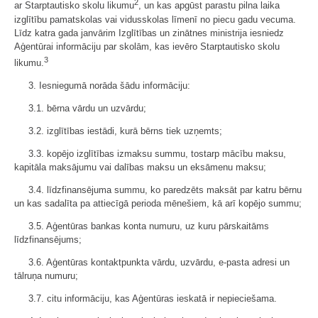
2
ar Starptautisko skolu likumu
, un kas apgūst parastu pilna laika
izglītību pamatskolas vai vidusskolas līmenī no piecu gadu vecuma.
Līdz katra gada janvārim Izglītības un zinātnes ministrija iesniedz
Aģentūrai informāciju par skolām, kas ievēro Starptautisko skolu
3
likumu.
3. Iesniegumā norāda šādu informāciju:
3.1. bērna vārdu un uzvārdu;
3.2. izglītības iestādi, kurā bērns tiek uzņemts;
3.3. kopējo izglītības izmaksu summu, tostarp mācību maksu,
kapitāla maksājumu vai dalības maksu un eksāmenu maksu;
3.4. līdzfinansējuma summu, ko paredzēts maksāt par katru bērnu
un kas sadalīta pa attiecīgā perioda mēnešiem, kā arī kopējo summu;
3.5. Aģentūras bankas konta numuru, uz kuru pārskaitāms
līdzfinansējums;
3.6. Aģentūras kontaktpunkta vārdu, uzvārdu, e-pasta adresi un
tālruņa numuru;
3.7. citu informāciju, kas Aģentūras ieskatā ir nepieciešama.