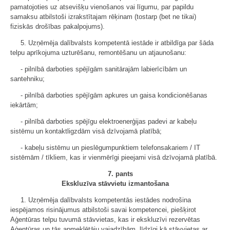
pamatojoties uz atsevišķu vienošanos vai līgumu, par papildu
samaksu atbilstoši izrakstītajam rēķinam (tostarp (bet ne tikai)
fiziskās drošības pakalpojums).
5. Uzņēmēja dalībvalsts kompetentā iestāde ir atbildīga par šāda
telpu aprīkojuma uzturēšanu, remontēšanu un atjaunošanu:
- pilnībā darboties spējīgām sanitārajām labierīcībām un
santehniku;
- pilnībā darboties spējīgām apkures un gaisa kondicionēšanas
iekārtām;
- pilnībā darboties spējīgu elektroenerģijas padevi ar kabeļu
sistēmu un kontaktligzdām visā dzīvojamā platībā;
- kabeļu sistēmu un pieslēgumpunktiem telefonsakariem / IT
sistēmām / tīkliem, kas ir vienmērīgi pieejami visā dzīvojamā platībā.
7. pants
Ekskluzīva stāvvietu izmantošana
1. Uzņēmēja dalībvalsts kompetentās iestādes nodrošina
iespējamos risinājumus atbilstoši savai kompetencei, piešķirot
Aģentūras telpu tuvumā stāvvietas, kas ir ekskluzīvi rezervētas
Aģentūras un tās apmeklētāju vajadzībām, līdzīgi kā stāvvietas ar