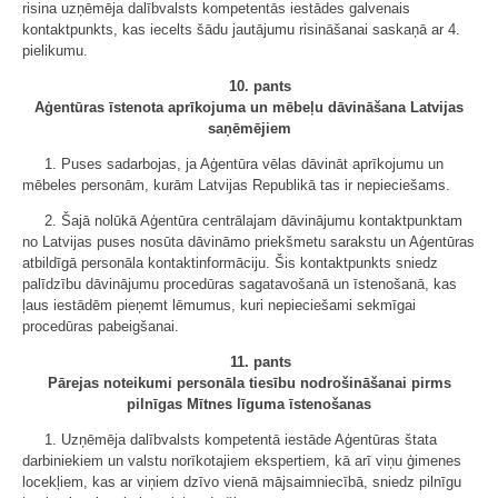
risina uzņēmēja dalībvalsts kompetentās iestādes galvenais
kontaktpunkts, kas iecelts šādu jautājumu risināšanai saskaņā ar 4.
pielikumu.
10. pants
Aģentūras īstenota aprīkojuma un mēbeļu dāvināšana Latvijas
saņēmējiem
1. Puses sadarbojas, ja Aģentūra vēlas dāvināt aprīkojumu un
mēbeles personām, kurām Latvijas Republikā tas ir nepieciešams.
2. Šajā nolūkā Aģentūra centrālajam dāvinājumu kontaktpunktam
no Latvijas puses nosūta dāvināmo priekšmetu sarakstu un Aģentūras
atbildīgā personāla kontaktinformāciju. Šis kontaktpunkts sniedz
palīdzību dāvinājumu procedūras sagatavošanā un īstenošanā, kas
ļaus iestādēm pieņemt lēmumus, kuri nepieciešami sekmīgai
procedūras pabeigšanai.
11. pants
Pārejas noteikumi personāla tiesību nodrošināšanai pirms
pilnīgas Mītnes līguma īstenošanas
1. Uzņēmēja dalībvalsts kompetentā iestāde Aģentūras štata
darbiniekiem un valstu norīkotajiem ekspertiem, kā arī viņu ģimenes
locekļiem, kas ar viņiem dzīvo vienā mājsaimniecībā, sniedz pilnīgu