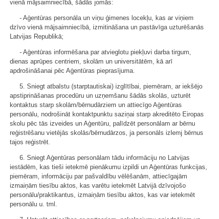
vienā mājsaimniecībā, šādās jomās:
- Aģentūras personāla un viņu ģimenes locekļu, kas ar viņiem
dzīvo vienā mājsaimniecībā, izmitināšana un pastāvīga uzturēšanās
Latvijas Republikā;
- Aģentūras informēšana par atvieglotu piekļuvi darba tirgum,
dienas aprūpes centriem, skolām un universitātēm, kā arī
apdrošināšanai pēc Aģentūras pieprasījuma.
5. Sniegt atbalstu (starptautiskai) izglītībai, piemēram, ar iekšējo
apstiprināšanas procedūru un uzņemšanu šādās skolās, uzturēt
kontaktus starp skolām/bērnudārziem un attiecīgo Aģentūras
personālu, nodrošināt kontaktpunktu saziņai starp akreditēto Eiropas
skolu pēc tās izveides un Aģentūru, palīdzēt personālam ar bērnu
reģistrēšanu vietējās skolās/bērnudārzos, ja personāls izlemj bērnus
tajos reģistrēt.
6. Sniegt Aģentūras personālam tādu informāciju no Latvijas
iestādēm, kas tieši ietekmē pienākumu izpildi un Aģentūras funkcijas,
piemēram, informāciju par pašvaldību vēlēšanām, attiecīgajām
izmaiņām tiesību aktos, kas varētu ietekmēt Latvijā dzīvojošo
personālu/praktikantus, izmaiņām tiesību aktos, kas var ietekmēt
personālu u. tml.