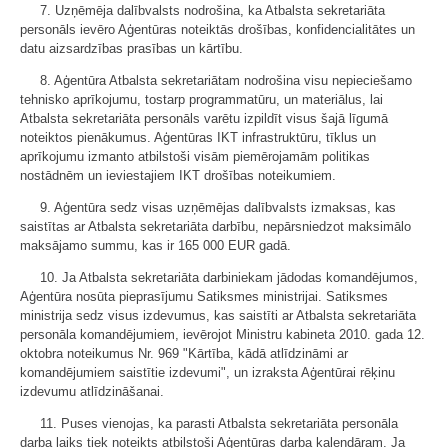
7. Uzņēmēja dalībvalsts nodrošina, ka Atbalsta sekretariāta
personāls ievēro Aģentūras noteiktās drošības, konfidencialitātes un
datu aizsardzības prasības un kārtību.
8. Aģentūra Atbalsta sekretariātam nodrošina visu nepieciešamo
tehnisko aprīkojumu, tostarp programmatūru, un materiālus, lai
Atbalsta sekretariāta personāls varētu izpildīt visus šajā līgumā
noteiktos pienākumus. Aģentūras IKT infrastruktūru, tīklus un
aprīkojumu izmanto atbilstoši visām piemērojamām politikas
nostādnēm un ieviestajiem IKT drošības noteikumiem.
9. Aģentūra sedz visas uzņēmējas dalībvalsts izmaksas, kas
saistītas ar Atbalsta sekretariāta darbību, nepārsniedzot maksimālo
maksājamo summu, kas ir 165 000 EUR gadā.
10. Ja Atbalsta sekretariāta darbiniekam jādodas komandējumos,
Aģentūra nosūta pieprasījumu Satiksmes ministrijai. Satiksmes
ministrija sedz visus izdevumus, kas saistīti ar Atbalsta sekretariāta
personāla komandējumiem, ievērojot Ministru kabineta 2010. gada 12.
oktobra noteikumus Nr. 969 "Kārtība, kādā atlīdzināmi ar
komandējumiem saistītie izdevumi", un izraksta Aģentūrai rēķinu
izdevumu atlīdzināšanai.
11. Puses vienojas, ka parasti Atbalsta sekretariāta personāla
darba laiks tiek noteikts atbilstoši Aģentūras darba kalendāram. Ja