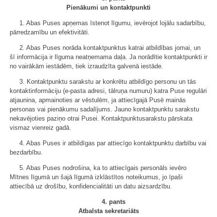
Pienākumi un kontaktpunkti
1. Abas Puses apņemas īstenot līgumu, ievērojot lojālu sadarbību,
pārredzamību un efektivitāti.
2. Abas Puses norāda kontaktpunktus katrai atbildības jomai, un
šī informācija ir līguma neatņemama daļa. Ja norādītie kontaktpunkti ir
no vairākām iestādēm, tiek izraudzīta galvenā iestāde.
3. Kontaktpunktu sarakstu ar konkrētu atbildīgo personu un tās
kontaktinformāciju (e-pasta adresi, tālruņa numuru) katra Puse regulāri
atjaunina, apmainoties ar vēstulēm, ja attiecīgajā Pusē mainās
personas vai pienākumu sadalījums. Jauno kontaktpunktu sarakstu
nekavējoties paziņo otrai Pusei. Kontaktpunktusarakstu pārskata
vismaz vienreiz gadā.
4. Abas Puses ir atbildīgas par attiecīgo kontaktpunktu darbību vai
bezdarbību.
5. Abas Puses nodrošina, ka to attiecīgais personāls ievēro
Mītnes līgumā un šajā līgumā izklāstītos noteikumus, jo īpaši
attiecībā uz drošību, konfidencialitāti un datu aizsardzību.
4. pants
Atbalsta sekretariāts