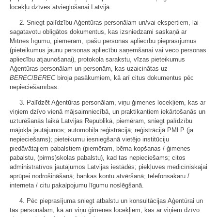
locekļu dzīves atvieglošanai Latvijā.
2. Sniegt palīdzību Aģentūras personālam un/vai ekspertiem, lai
sagatavotu obligātos dokumentus, kas izsniedzami saskaņā ar
Mītnes līgumu, piemēram, īpašu personas apliecību pieprasījumus
(pieteikumus jaunu personas apliecību saņemšanai vai veco personas
apliecību atjaunošanai), protokola sarakstu, vīzas pieteikumus
Aģentūras personālam un personām, kas uzaicinātas uz
BEREC
/
BEREC
biroja pasākumiem, kā arī citus dokumentus pēc
nepieciešamības.
3. Palīdzēt Aģentūras personālam, viņu ģimenes locekļiem, kas ar
viņiem dzīvo vienā mājsaimniecībā, un praktikantiem iekārtošanās un
uzturēšanās laikā Latvijas Republikā, piemēram, sniegt palīdzību
mājokļa jautājumos; automobiļa reģistrācijā; reģistrācijā PMLP (ja
nepieciešams); pieteikumu iesniegšanā vietējo institūciju
piedāvātajiem pabalstiem (piemēram, bērna kopšanas / ģimenes
pabalstu, (pirms)skolas pabalstu), kad tas nepieciešams; citos
administratīvos jautājumos Latvijas iestādēs; piekļuves medicīniskajai
aprūpei nodrošināšanā; bankas kontu atvēršanā; telefonsakaru /
interneta / citu pakalpojumu līgumu noslēgšanā.
4. Pēc pieprasījuma sniegt atbalstu un konsultācijas Aģentūrai un
tās personālam, kā arī viņu ģimenes locekļiem, kas ar viņiem dzīvo