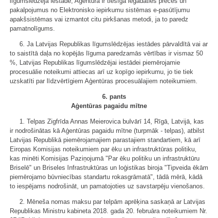
līgumslēdzēja iestāde, Aģentūra ir tiesīga iegādāties preces un
pakalpojumus no Elektronisko iepirkumu sistēmas e-pasūtījumu
apakšsistēmas vai izmantot citu pirkšanas metodi, ja to paredz
pamatnolīgums.
6. Ja Latvijas Republikas līgumslēdzējas iestādes pārvaldītā vai ar
to saistītā daļa no kopējās līguma paredzamās vērtības ir vismaz 50
%, Latvijas Republikas līgumslēdzējai iestādei piemērojamie
procesuālie noteikumi attiecas arī uz kopīgo iepirkumu, jo tie tiek
uzskatīti par līdzvērtīgiem Aģentūras procesuālajiem noteikumiem.
6. pants
Aģentūras pagaidu mītne
1. Telpas Zigfrīda Annas Meierovica bulvārī 14, Rīgā, Latvijā, kas
ir nodrošinātas kā Aģentūras pagaidu mītne (turpmāk - telpas), atbilst
Latvijas Republikā piemērojamajiem parastajiem standartiem, kā arī
Eiropas Komisijas noteikumiem par ēku un infrastruktūras politiku,
kas minēti Komisijas Paziņojumā "Par ēku politiku un infrastruktūru
Briselē" un Briseles Infrastruktūras un loģistikas biroja "Tipveida ēkām
piemērojamo būvniecības standartu rokasgrāmatā", tādā mērā, kādā
to iespējams nodrošināt, un pamatojoties uz savstarpēju vienošanos.
2. Mēneša nomas maksu par telpām aprēķina saskaņā ar Latvijas
Republikas Ministru kabineta 2018. gada 20. februāra noteikumiem Nr.