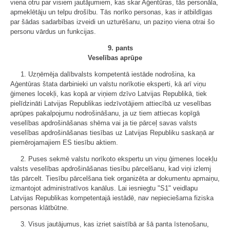
viena otru par visiem jautājumiem, kas skar Aģentūras, tās personāla,
apmeklētāju un telpu drošību. Tās norīko personas, kas ir atbildīgas
par šādas sadarbības izveidi un uzturēšanu, un paziņo viena otrai šo
personu vārdus un funkcijas.
9. pants
Veselības aprūpe
1. Uzņēmēja dalībvalsts kompetentā iestāde nodrošina, ka
Aģentūras štata darbinieki un valstu norīkotie eksperti, kā arī viņu
ģimenes locekļi, kas kopā ar viņiem dzīvo Latvijas Republikā, tiek
pielīdzināti Latvijas Republikas iedzīvotājiem attiecībā uz veselības
aprūpes pakalpojumu nodrošināšanu, ja uz tiem attiecas kopīgā
veselības apdrošināšanas shēma vai ja tie pārceļ savas valsts
veselības apdrošināšanas tiesības uz Latvijas Republiku saskaņā ar
piemērojamajiem ES tiesību aktiem.
2. Puses sekmē valstu norīkoto ekspertu un viņu ģimenes locekļu
valsts veselības apdrošināšanas tiesību pārcelšanu, kad viņi izlemj
tās pārcelt. Tiesību pārcelšana tiek organizēta ar dokumentu apmaiņu,
izmantojot administratīvos kanālus. Lai iesniegtu "S1" veidlapu
Latvijas Republikas kompetentajā iestādē, nav nepieciešama fiziska
personas klātbūtne.
3. Visus jautājumus, kas izriet saistībā ar šā panta īstenošanu,