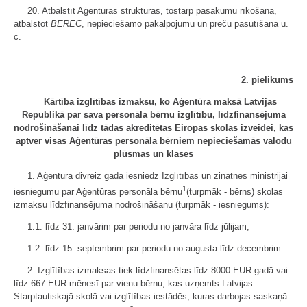
20. Atbalstīt Aģentūras struktūras, tostarp pasākumu rīkošanā,
atbalstot
BEREC
, nepieciešamo pakalpojumu un preču pasūtīšanā u.
c.
2. pielikums
Kārtība izglītības izmaksu, ko Aģentūra maksā Latvijas
Republikā par sava personāla bērnu izglītību, līdzfinansējuma
nodrošināšanai līdz tādas akreditētas Eiropas skolas izveidei, kas
aptver visas Aģentūras personāla bērniem nepieciešamās valodu
plūsmas un klases
1. Aģentūra divreiz gadā iesniedz Izglītības un zinātnes ministrijai
1
iesniegumu par Aģentūras personāla bērnu
(turpmāk - bērns) skolas
izmaksu līdzfinansējuma nodrošināšanu (turpmāk - iesniegums):
1.1. līdz 31. janvārim par periodu no janvāra līdz jūlijam;
1.2. līdz 15. septembrim par periodu no augusta līdz decembrim.
2. Izglītības izmaksas tiek līdzfinansētas līdz 8000 EUR gadā vai
līdz 667 EUR mēnesī par vienu bērnu, kas uzņemts Latvijas
Starptautiskajā skolā vai izglītības iestādēs, kuras darbojas saskaņā