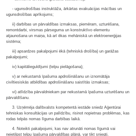
- ugunsdrošības instruktāža, ārkārtas evakuācijas mācības un
ugunsdrošības aprīkojums;
ii) darbības un pārvaldības izmaksas, piemēram, uzturēšana,
remontdarbi, virsmas pārseguma un konstruktīvo elementu
atjaunošana un maiņa, kā arī ēkas mehāniskā un elektroenerģijas
sistēma;
iii) apsardzes pakalpojumi ēkā (tehniskā drošība) un garāžas
pakalpojumi;
iv) kapitālieguldījumi (telpu pielāgošana);
v) ar nekustamā īpašuma apdrošināšanu un iznomātāja
civiltiesiskās atbildības apdrošināšanu saistītās izmaksas;
vi) atlīdzība pārvaldniekam par nekustamā īpašuma uzturēšanu un
pārvaldīšanu.
3. Uzņēmēja dalībvalsts kompetentā iestāde sniedz Aģentūrai
tehniskas konsultācijas un palīdzību, risinot nopietnas problēmas, kas
rodas telpās nomas līguma darbības laikā.
4. Noteikti pakalpojumi, kas nav atrunāti nomas līgumā vai
neietilpst telpu īpašuma pārvaldības plānā, var tikt sniegti,