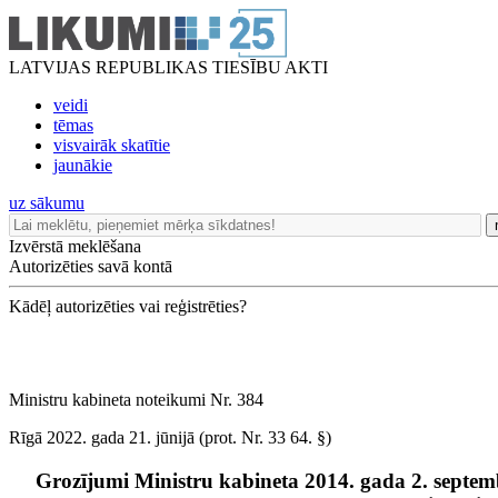
LATVIJAS REPUBLIKAS TIESĪBU AKTI
veidi
tēmas
visvairāk skatītie
jaunākie
uz sākumu
Izvērstā meklēšana
Autorizēties savā kontā
Kādēļ autorizēties vai reģistrēties?
Ministru kabineta noteikumi Nr. 384
Rīgā 2022. gada 21. jūnijā (prot. Nr. 33 64. §)
Grozījumi Ministru kabineta 2014. gada 2. septe