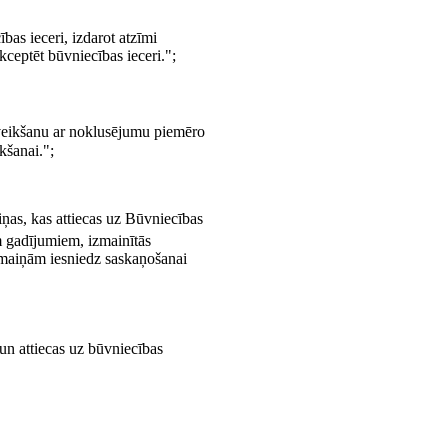
as ieceri, izdarot atzīmi
ceptēt būvniecības ieceri.";
 veikšanu ar noklusējumu piemēro
kšanai.";
iņas, kas attiecas uz Būvniecības
m gadījumiem, izmainītās
izmaiņām iesniedz saskaņošanai
un attiecas uz būvniecības