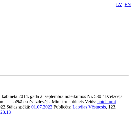
LV
EN
u kabineta 2014. gada 2. septembra noteikumos Nr. 530 "Dzelzceļa
umi"
spēkā esošs
Izdevējs:
Ministru kabinets
Veids:
noteikumi
022.
Stājas spēkā:
01.07.2022.
Publicēts:
Latvijas Vēstnesis
, 123,
123.13