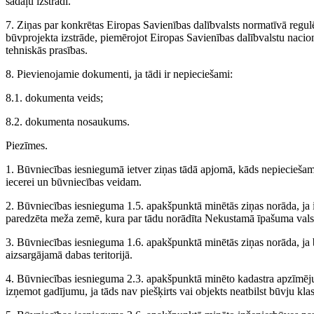
sadaļu izstrādi.
7. Ziņas par konkrētas Eiropas Savienības dalībvalsts normatīvā regu
būvprojekta izstrāde, piemērojot Eiropas Savienības dalībvalstu naci
tehniskās prasības.
8. Pievienojamie dokumenti, ja tādi ir nepieciešami:
8.1. dokumenta veids;
8.2. dokumenta nosaukums.
Piezīmes.
1. Būvniecības iesniegumā ietver ziņas tādā apjomā, kāds nepieciešams
iecerei un būvniecības veidam.
2. Būvniecības iesnieguma 1.5. apakšpunktā minētās ziņas norāda, ja
paredzēta meža zemē, kura par tādu norādīta Nekustamā īpašuma valst
3. Būvniecības iesnieguma 1.6. apakšpunktā minētās ziņas norāda, ja 
aizsargājamā dabas teritorijā.
4. Būvniecības iesnieguma 2.3. apakšpunktā minēto kadastra apzīmēj
izņemot gadījumu, ja tāds nav piešķirts vai objekts neatbilst būvju klasi