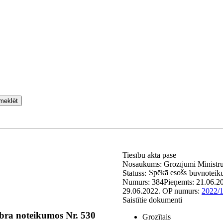
meklēt
Tiesību akta pase
Nosaukums:
Grozījumi Ministr
Spēkā esošs
Statuss:
būvnoteik
Numurs:
384
Pieņemts:
21.06.2
29.06.2022.
OP numurs:
2022/
Saistītie dokumenti
mbra noteikumos Nr. 530
Grozītais