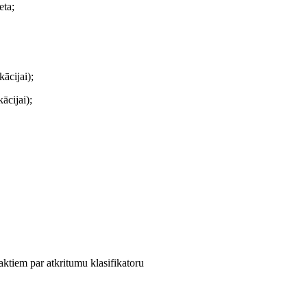
eta;
kācijai);
ācijai);
aktiem par atkritumu klasifikatoru