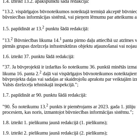
1.4. izteikt 13.2. apakšpunktu šādā redakcijā:
"13.2. vispārīgajos būvnoteikumos noteiktajā termiņā akceptē būvniecīb
būvniecības informācijas sistēmā, vai pieņem lēmumu par atteikumu ak
2
1.5. papildināt ar 13.
punktu šādā redakcijā:
2
1
"13.
Būvniecības likuma 14.
panta pirmo daļu attiecībā uz atzīmes
pirmās grupas dzelzceļa infrastruktūras objektu atjaunošanai vai nojau
1.6. izteikt 37. punktu šādā redakcijā:
"37. Ja būvprojektā ir izdarītas šo noteikumu 36. punktā minētās izma
2
likuma 16. panta 2.
daļā vai vispārīgajos būvnoteikumos noteiktajie
būvprojekta daļas vai sadaļas ar skaidrojošu aprakstu par veiktajām 
Valsts dzelzceļa tehniskajā inspekcijā.";
1.7. papildināt ar 90. punktu šādā redakcijā:
2
"90. Šo noteikumu 13.
punkts ir piemērojams ar 2023. gada 1. jūliju 
procesiem, kas noris, izmantojot būvniecības informācijas sistēmu.";
1.8. izteikt 1. pielikumu jaunā redakcijā (1. pielikums);
1.9. izteikt 2. pielikumu jaunā redakcijā (2. pielikums);