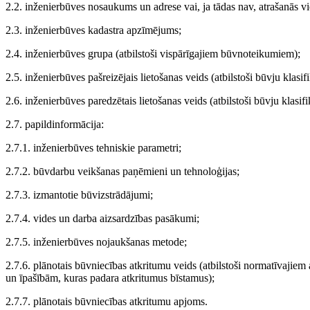
2.2. inženierbūves nosaukums un adrese vai, ja tādas nav, atrašanās vi
2.3. inženierbūves kadastra apzīmējums;
2.4. inženierbūves grupa (atbilstoši vispārīgajiem būvnoteikumiem);
2.5. inženierbūves pašreizējais lietošanas veids (atbilstoši būvju klasifi
2.6. inženierbūves paredzētais lietošanas veids (atbilstoši būvju klasifik
2.7. papildinformācija:
2.7.1. inženierbūves tehniskie parametri;
2.7.2. būvdarbu veikšanas paņēmieni un tehnoloģijas;
2.7.3. izmantotie būvizstrādājumi;
2.7.4. vides un darba aizsardzības pasākumi;
2.7.5. inženierbūves nojaukšanas metode;
2.7.6. plānotais būvniecības atkritumu veids (atbilstoši normatīvajiem 
un īpašībām, kuras padara atkritumus bīstamus);
2.7.7. plānotais būvniecības atkritumu apjoms.