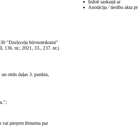
Izdoti saskaņā ar
Anotācija / tiesību akta pr
 530 "Dzelzceļa būvnoteikumi"
, 136. nr.; 2021, 33., 237. nr.)
 un otrās daļas 3. punktu,
u.";
ju vai pieņem lēmumu par