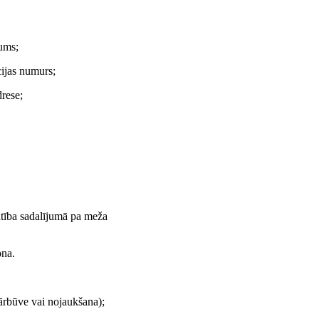
kums;
cijas numurs;
drese;
tība sadalījumā pa meža
ona.
pārbūve vai nojaukšana);