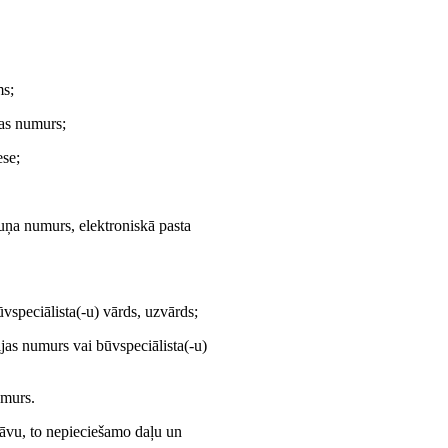
ms;
jas numurs;
ese;
ruņa numurs, elektroniskā pasta
speciālista(-u) vārds, uzvārds;
ijas numurs vai būvspeciālista(-u)
umurs.
tāvu, to nepieciešamo daļu un