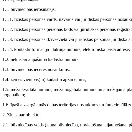
1.1. būvniecības ierosinātājs:
1.1.1. fiziskās personas vārds, uzvārds vai juridiskās personas nosau
1.1.2. fiziskās personas personas kods vai juridiskās personas reģistrā
1.1.3. fiziskās personas dzīvesvieta vai juridiskās personas juridiskā a
1.1.4. kontaktinformācija - tālruņa numurs, elektroniskā pasta adrese;
1.2. nekustamā īpašuma kadastra numurs;
1.3. būvniecības ieceres nosaukums;
1.4. zemes vienības(-u) kadastra apzīmējums;
1.5. meža kvartāla numurs, meža nogabala numurs un atmežojamā pla
nogabaliem;
1.6. īpaši aizsargājamās dabas teritorijas nosaukums un funkcionālā z
2. Ziņas par objektu:
2.1. būvniecības veids (jauna būvniecība, novietošana, atjaunošana, 