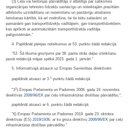
(3) Ceļa vai teritorijas pārvaldītājs ir atbildīgs par satiksmes
organizācijas tehnisko līdzekļu savlaicīgu un noteiktajām prasībām
atbilstošu uzstādīšanu un noņemšanu un pastāvīgu atrašanos
lietošanas kārtībā, kā arī nodrošina, lai tie būtu salasāmi un
pamanāmi gan transportlīdzekļu vadītājiem, gan transportlīdzekļiem,
kas aprīkoti ar automatizētām transportlīdzekļa vadītāja
palīgsistēmām."
4. Papildināt pārejas noteikumus ar 53. punktu šādā redakcijā:
"53. Šā likuma grozījums par 38. panta otrās daļas izteikšanu
jaunā redakcijā stājas spēkā 2023. gada 1. janvārī."
5. Informatīvajā atsaucē uz Eiropas Savienības direktīvām:
1
papildināt atsauci ar 3.
punktu šādā redakcijā:
1
"3
) Eiropas Parlamenta un Padomes 2008. gada 19. novembra
direktīvas
2008/96/EK
par ceļu infrastruktūras drošības pārvaldību;";
papildināt atsauci ar 6. punktu šādā redakcijā:
"6) Eiropas Parlamenta un Padomes 2019. gada 23. oktobra
direktīvas (ES)
2019/1936
, ar ko groza direktīvu
2008/96/EK
par ceļu
infrastruktūras drošības pārvaldību."