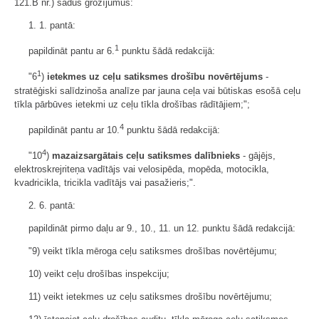
121.B nr.) šādus grozījumus:
1. 1. pantā:
1
papildināt pantu ar 6.
punktu šādā redakcijā:
1
"6
)
ietekmes uz ceļu satiksmes drošību novērtējums
-
stratēģiski salīdzinoša analīze par jauna ceļa vai būtiskas esošā ceļu
tīkla pārbūves ietekmi uz ceļu tīkla drošības rādītājiem;";
4
papildināt pantu ar 10.
punktu šādā redakcijā:
4
"10
)
mazaizsargātais ceļu satiksmes dalībnieks
- gājējs,
elektroskrejriteņa vadītājs vai velosipēda, mopēda, motocikla,
kvadricikla, tricikla vadītājs vai pasažieris;".
2. 6. pantā:
papildināt pirmo daļu ar 9., 10., 11. un 12. punktu šādā redakcijā:
"9) veikt tīkla mēroga ceļu satiksmes drošības novērtējumu;
10) veikt ceļu drošības inspekciju;
11) veikt ietekmes uz ceļu satiksmes drošību novērtējumu;