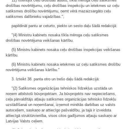
12) īstenojot ceļu drošības auditu, tīkla mēroga ceļu satiksmes
drošības novērtējumu, ceļu drošības inspekciju un ietekmes uz ceļu
satiksmes drošību novērtējumu, ņemt vērā mazaizsargāto ceļu
satiksmes dalībnieku vajadzības.";
papildināt pantu ar ceturto, piekto un sesto daļu šādā redakcijā:
"(4) Ministru kabinets nosaka tīkla mēroga ceļu satiksmes
drošības novērtējuma veikšanas kārtību.
(5) Ministru kabinets nosaka ceļu drošības inspekcijas veikšanas
kārtību.
(6) Ministru kabinets nosaka ietekmes uz ceļu satiksmes drošību
novērtējuma veikšanas kārtību."
3. Izteikt 38. panta otro un trešo daļu šādā redakcijā:
"(2) Satiksmes organizācijas tehniskos līdzekļus uzstāda un
noņem atbilstoši būvprojektam. Ja būvprojekts nav nepieciešams,
ceļa pārvaldītājs atļauju satiksmes organizācijas tehnisko līdzekļu
uzstādīšanai un noņemšanai, izņemot minētās darbības uz valsts
autoceļiem, saskaņo ar attiecīgo pašvaldību, ja tajā ir izveidota
attiecīgā struktūrvienība, visos citos gadījumos atļauju saskaņo ar
Latvijas Valsts ceļiem.