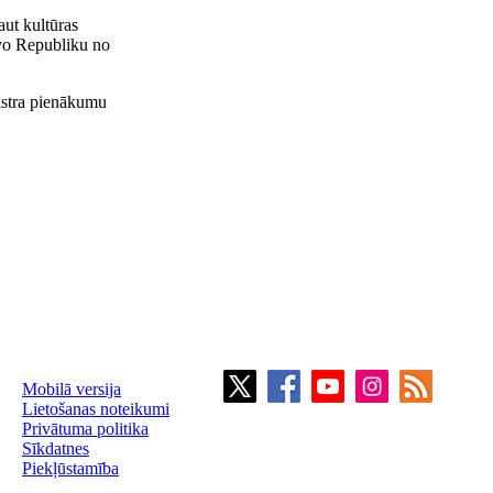
aut kultūras
vo Republiku no
istra pienākumu
Mobilā versija
Lietošanas noteikumi
Privātuma politika
Sīkdatnes
Piekļūstamība