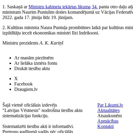
1. Saskaņā ar
Ministru kabineta iekārtas likuma
34.
panta otro daļu atļ
ministram Naurim Puntulim doties komandējumā uz Vācijas Federatī
2022. gada 17. jūnija līdz 19. jūnijam.
2. Kultūras ministra Naura Puntuļa prombūtnes laikā par kultūras min
izpildītāju iecelt ekonomikas ministri Ilzi Indriksoni.
Ministru prezidents
A. K. Kariņš
Ar manām piezīmēm
Ar lielāka izmēra fontu
Drukāt tiesību aktu
X
Facebook
Draugiem.lv
Šajā vietnē oficiālais izdevējs
Par Likumi.lv
"Latvijas Vēstnesis" nodrošina tiesību aktu
Aktualitātes
sistematizācijas funkciju.
Atsauksmēm
Apmācības
Sistematizēti tiesību akti ir informatīvi.
Kontakti
Pretrunu gadījumā vadās pēc oficiālās