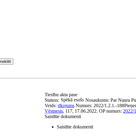
meklēt
Tiesību akta pase
Spēkā esošs
Statuss:
Nosaukums:
Par Naura P
Veids:
rīkojums
Numurs:
2022/1.2.1.-188
Pieņe
Vēstnesis
, 117, 17.06.2022.
OP numurs:
2022/
Saistītie dokumenti
Saistītie dokumenti