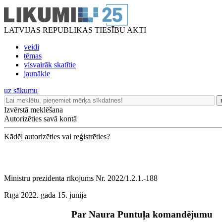
LATVIJAS REPUBLIKAS TIESĪBU AKTI
veidi
tēmas
visvairāk skatītie
jaunākie
uz sākumu
Izvērstā meklēšana
Autorizēties savā kontā
Kādēļ autorizēties vai reģistrēties?
Ministru prezidenta rīkojums Nr. 2022/1.2.1.-188
Rīgā 2022. gada 15. jūnijā
Par Naura Puntuļa komandējumu