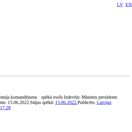
LV
EN
untuļa komandējumu
spēkā esošs
Izdevējs:
Ministru prezidents
mts:
15.06.2022.
Stājas spēkā:
15.06.2022.
Publicēts:
Latvijas
117.28