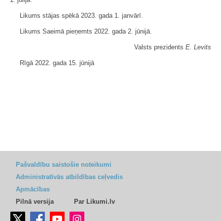
Likums stājas spēkā 2023. gada 1. janvārī.
Likums Saeimā pieņemts 2022. gada 2. jūnijā.
Valsts prezidents
E. Levits
Rīgā 2022. gada 15. jūnijā
Pašvaldību saistošie noteikumi
Administratīvās atbildības ceļvedis
Apmācības
Pilnā versija
Par Likumi.lv