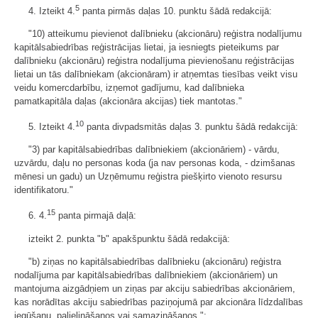
5
4. Izteikt 4.
panta pirmās daļas 10. punktu šādā redakcijā:
"10) atteikumu pievienot dalībnieku (akcionāru) reģistra nodalījumu
kapitālsabiedrības reģistrācijas lietai, ja iesniegts pieteikums par
dalībnieku (akcionāru) reģistra nodalījuma pievienošanu reģistrācijas
lietai un tās dalībniekam (akcionāram) ir atņemtas tiesības veikt visu
veidu komercdarbību, izņemot gadījumu, kad dalībnieka
pamatkapitāla daļas (akcionāra akcijas) tiek mantotas."
10
5. Izteikt 4.
panta divpadsmitās daļas 3. punktu šādā redakcijā:
"3) par kapitālsabiedrības dalībniekiem (akcionāriem) - vārdu,
uzvārdu, daļu no personas koda (ja nav personas koda, - dzimšanas
mēnesi un gadu) un Uzņēmumu reģistra piešķirto vienoto resursu
identifikatoru."
15
6. 4.
panta pirmajā daļā:
izteikt 2. punkta "b" apakšpunktu šādā redakcijā:
"b) ziņas no kapitālsabiedrības dalībnieku (akcionāru) reģistra
nodalījuma par kapitālsabiedrības dalībniekiem (akcionāriem) un
mantojuma aizgādņiem un ziņas par akciju sabiedrības akcionāriem,
kas norādītas akciju sabiedrības paziņojumā par akcionāra līdzdalības
iegūšanu, palielināšanos vai samazināšanos,";