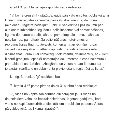
izteikt 3. punkta "a" apakšpunktu šādā redakcijā:
"a) komercreģistrā - statūtus, gada pārskatu un citus publiskošanai
Uzņēmumu reģistrā saņemtos pārskatu dokumentus, dalībnieku
(akcionāru) reģistra nodalījumu, akciju sabiedrības paziņojumu par
akcionāra līdzdalības iegūšanu, palielināšanos vai samazināšanos,
līgumu (lēmumu) par dibināšanu, pamatkapitāla samazināšanas
noteikumus, pamatkapitāla palielināšanas noteikumus un
reorganizācijas līgumu, ārvalsts komersanta apliecinājumu par
sabiedrības reģistrāciju attiecīgajā valstī, ārvalsts komersanta
dibināšanas līgumu vai līdzvērtīgu dokumentu, dokumentus, ar kuriem
izdarīti grozījumi iepriekš norādītajos dokumentos, tiesas nolēmumu
par sabiedrības darbības izbeigšanu un valsts notāra lēmumu par
ieraksta izdarīšanu un dokumenta pievienošanu reģistrācijas lietai,";
izslēgt 3. punkta "g" apakšpunktu.
16
7. Izteikt 4.
panta pirmās daļas 3. punktu šādā redakcijā:
"3) viens no kapitālsabiedrības dibinātājiem jau ir viens no
dalībniekiem vairākās kapitālsabiedrībās, izņemot gadījumu, kad
viens no kapitālsabiedrības dibinātājiem ir publiska persona Valsts
pārvaldes iekārtas likuma izpratnē;".