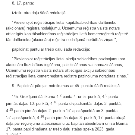
8. 17. pantā:
izteikt otro daļu šādā redakcijā:
"Pievienojot reģistrācijas lietai kapitālsabiedrības dalībnieku
(akcionāru) reģistra nodalījumu, Uzņēmumu reģistra valsts notārs
attiecīgās kapitālsabiedrības reģistrācijas lietā komercreģistrā reģistrē
tās dalībnieku (akcionāru) reģistra nodalījumā norādītās ziņas.";
papildināt pantu ar trešo daļu šādā redakcijā:
"Pievienojot reģistrācijas lietai akciju sabiedrības paziņojumu par
akcionāra līdzdalības iegūšanu, palielināšanos vai samazināšanos,
Uzņēmumu reģistra valsts notārs attiecīgās akciju sabiedrības
reģistrācijas lietā komercreģistrā reģistrē paziņojumā norādītās ziņas."
9. Papildināt pārejas noteikumus ar 45. punktu šādā redakcijā:
2
5
"45. Grozījumi šā likuma 4.
panta 4. un 5. punktā, 4.
panta
10
pirmās daļas 10. punktā, 4.
panta divpadsmitās daļas 3. punktā,
15
4.
panta pirmās daļas 2. punkta "b" apakšpunktā un 3. punkta
16
"a" apakšpunktā, 4.
panta pirmās daļas 3. punktā, 17. panta otrajā
daļā par regulējuma attiecināšanu uz kapitālsabiedrībām un šā likuma
17. panta papildināšana ar trešo daļu stājas spēkā 2023. gada
1. jūlijā."