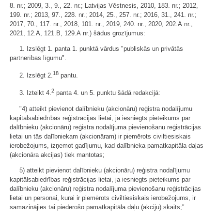
8. nr.; 2009, 3., 9., 22. nr.; Latvijas Vēstnesis, 2010, 183. nr.; 2012,
199. nr.; 2013, 97., 228. nr.; 2014, 25., 257. nr.; 2016, 31., 241. nr.;
2017, 70., 117. nr.; 2018, 101. nr.; 2019, 240. nr.; 2020, 202.A nr.;
2021, 12.A, 121.B, 129.A nr.) šādus grozījumus:
1. Izslēgt 1. panta 1. punktā vārdus "publiskās un privātās
partnerības līgumu".
18
2. Izslēgt 2.
pantu.
2
3. Izteikt 4.
panta 4. un 5. punktu šādā redakcijā:
"4) atteikt pievienot dalībnieku (akcionāru) reģistra nodalījumu
kapitālsabiedrības reģistrācijas lietai, ja iesniegts pieteikums par
dalībnieku (akcionāru) reģistra nodalījuma pievienošanu reģistrācijas
lietai un tās dalībniekam (akcionāram) ir piemērots civiltiesiskais
ierobežojums, izņemot gadījumu, kad dalībnieka pamatkapitāla daļas
(akcionāra akcijas) tiek mantotas;
5) atteikt pievienot dalībnieku (akcionāru) reģistra nodalījumu
kapitālsabiedrības reģistrācijas lietai, ja iesniegts pieteikums par
dalībnieku (akcionāru) reģistra nodalījuma pievienošanu reģistrācijas
lietai un personai, kurai ir piemērots civiltiesiskais ierobežojums, ir
samazinājies tai piederošo pamatkapitāla daļu (akciju) skaits;".