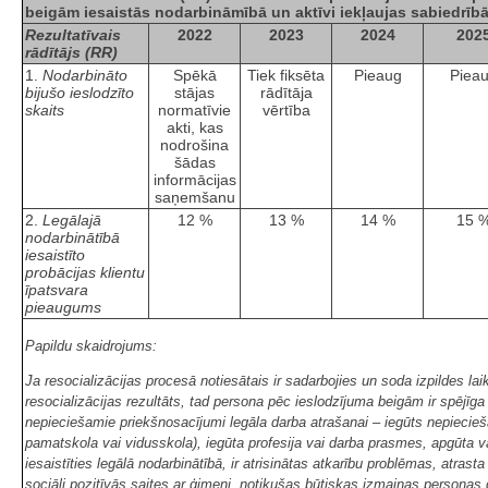
beigām iesaistās nodarbināmībā un aktīvi iekļaujas sabiedrīb
Rezultatīvais
2022
2023
2024
202
rādītājs (RR)
1.
Nodarbināto
Spēkā
Tiek fiksēta
Pieaug
Piea
bijušo ieslodzīto
stājas
rādītāja
skaits
normatīvie
vērtība
akti, kas
nodrošina
šādas
informācijas
saņemšanu
2.
Legālajā
12 %
13 %
14 %
15 
nodarbinātībā
iesaistīto
probācijas klientu
īpatsvara
pieaugums
Papildu skaidrojums:
Ja resocializācijas procesā notiesātais ir sadarbojies un soda izpildes la
resocializācijas rezultāts, tad persona pēc ieslodzījuma beigām ir spējīga at
nepieciešamie priekšnosacījumi legāla darba atrašanai – iegūts nepiecieša
pamatskola vai vidusskola), iegūta profesija vai darba prasmes, apgūta va
iesaistīties legālā nodarbinātībā, ir atrisinātas atkarību problēmas, atrast
sociāli pozitīvās saites ar ģimeni, notikušas būtiskas izmaiņas personas 