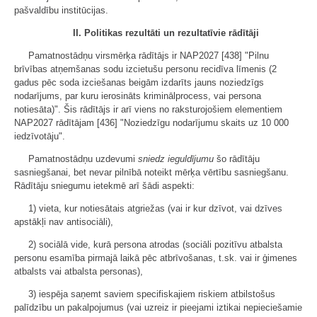
pašvaldību institūcijas.
II. Politikas rezultāti un rezultatīvie rādītāji
Pamatnostādņu virsmērķa rādītājs ir NAP2027 [438] "Pilnu
brīvības atņemšanas sodu izcietušu personu recidīva līmenis (2
gadus pēc soda izciešanas beigām izdarīts jauns noziedzīgs
nodarījums, par kuru ierosināts kriminālprocess, vai persona
notiesāta)". Šis rādītājs ir arī viens no raksturojošiem elementiem
NAP2027 rādītājam [436] "Noziedzīgu nodarījumu skaits uz 10 000
iedzīvotāju".
Pamatnostādņu uzdevumi
sniedz ieguldījumu
šo rādītāju
sasniegšanai, bet nevar pilnībā noteikt mērķa vērtību sasniegšanu.
Rādītāju sniegumu ietekmē arī šādi aspekti:
1) vieta, kur notiesātais atgriežas (vai ir kur dzīvot, vai dzīves
apstākļi nav antisociāli),
2) sociālā vide, kurā persona atrodas (sociāli pozitīvu atbalsta
personu esamība pirmajā laikā pēc atbrīvošanas, t.sk. vai ir ģimenes
atbalsts vai atbalsta personas),
3) iespēja saņemt saviem specifiskajiem riskiem atbilstošus
palīdzību un pakalpojumus (vai uzreiz ir pieejami iztikai nepieciešamie