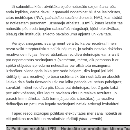
3) sabiedrība kļūst atvērtāka bijušo notiesāto uzņemšanai pēc
soda izpildes, darba devēji ir gatavāki nodarbināt bijušos ieslodzītos,
citas institūcijas (NVA, pašvaldību sociālie dienesti, NVO, kas strādā
ar notiesātām personām, uzņēmēju atbalsts, u.tml.), kuras iesaistītas
notiesāto pēc soda beigām sabiedrībā integrācijā, kļūst efektīvākas,
pieaug citu institūciju sniegto pakalpojumu apjoms un kvalitāte.
Vērtējot sniegumu, svarīgi ņemt vērā to, ka par recidīva līmeni
nevar veikt starptautiskus salīdzinājumus, jo valstis nosaka dažādas
recidīva definīcijas. Nereti atšķirības recidīva definīcijās var izraisīt
pat nepamatotus secinājumus (piemēram, mērot, cik personas ir ar
spēkā stājušos spriedumu notiesātas par atkārtota nozieguma
izdarīšanu viena gada laikā pēc soda beigām, tiks iegūti ļoti labi
rādītāji (mazs recidīvs), jo tiesu sistēma tik ātri nestrādā un absolūti
lielākā daļa šādu tiesvedību tik īsā laika periodā vēl nebūs pabeigtas;
savukārt, mērot recidīvu pēc tādas pat definīcijas, bet 2 gadu laikā
pēc atbrīvošanas, tiks iegūts pavisam cits un reālāks rezultāts, jo
parasti krimināllietas tādā termiņā jau būs iztiesātas), ja recidīva
definīcijas un pētījumā iegūtie secinājumi netiek attiecīgi izskaidroti.
Tāpēc resocializācijas politikas efektivitātes mērīšanai noteikti arī
citi politikas rezultāti un rezultatīvie rādītāji
(skat. zemāk)
.
1. Politikas rezultāts (PR)
–
Notiesāto un probācijas klientu īp