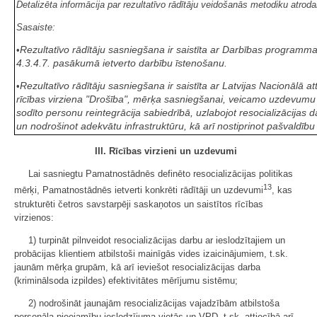
Detalizēta informācija par rezultatīvo rādītāju veidošanās metodiku at
Sasaiste:
Rezultatīvo rādītāju sasniegšana ir saistīta ar Darbības programm
•
4.3.4.7. pasākumā ietverto darbību īstenošanu.
Rezultatīvo rādītāju sasniegšana ir saistīta ar Latvijas Nacionālā 
•
rīcības virziena "Drošība", mērķa sasniegšanai, veicamo uzdevumu N
sodīto personu reintegrācija sabiedrībā, uzlabojot resocializācijas 
un nodrošinot adekvātu infrastruktūru, kā arī nostiprinot pašvaldīb
III. Rīcības virzieni un uzdevumi
Lai sasniegtu Pamatnostādnēs definēto resocializācijas politikas
13
mērķi, Pamatnostādnēs ietverti konkrēti rādītāji un uzdevumi
, kas
strukturēti četros savstarpēji saskaņotos un saistītos rīcības
virzienos:
1) turpināt pilnveidot resocializācijas darbu ar ieslodzītajiem un
probācijas klientiem atbilstoši mainīgās vides izaicinājumiem, t.sk.
jaunām mērķa grupām, kā arī ieviešot resocializācijas darba
(kriminālsoda izpildes) efektivitātes mērījumu sistēmu;
2) nodrošināt jaunajām resocializācijas vajadzībām atbilstoša
personāla pieejamību ieslodzījuma vietās un VPD, t.sk. attiecībā arī