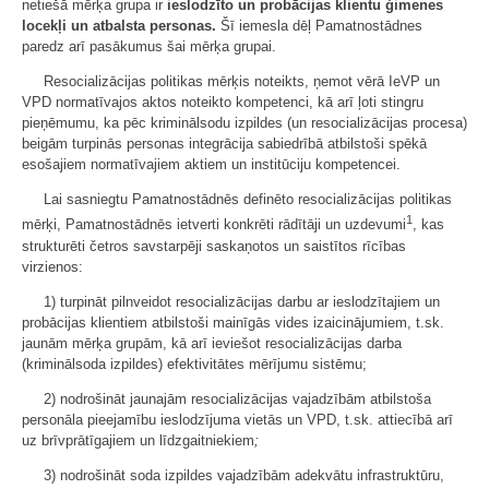
netiešā mērķa grupa ir
ieslodzīto un probācijas klientu ģimenes
locekļi un atbalsta personas.
Šī iemesla dēļ Pamatnostādnes
paredz arī pasākumus šai mērķa grupai.
Resocializācijas politikas mērķis noteikts, ņemot vērā IeVP un
VPD normatīvajos aktos noteikto kompetenci, kā arī ļoti stingru
pieņēmumu, ka pēc kriminālsodu izpildes (un resocializācijas procesa)
beigām turpinās personas integrācija sabiedrībā atbilstoši spēkā
esošajiem normatīvajiem aktiem un institūciju kompetencei.
Lai sasniegtu Pamatnostādnēs definēto resocializācijas politikas
1
mērķi, Pamatnostādnēs ietverti konkrēti rādītāji un uzdevumi
, kas
strukturēti četros savstarpēji saskaņotos un saistītos rīcības
virzienos:
1) turpināt pilnveidot resocializācijas darbu ar ieslodzītajiem un
probācijas klientiem atbilstoši mainīgās vides izaicinājumiem, t.sk.
jaunām mērķa grupām, kā arī ieviešot resocializācijas darba
(kriminālsoda izpildes) efektivitātes mērījumu sistēmu;
2) nodrošināt jaunajām resocializācijas vajadzībām atbilstoša
personāla pieejamību ieslodzījuma vietās un VPD, t.sk. attiecībā arī
uz brīvprātīgajiem un līdzgaitniekiem
;
3) nodrošināt soda izpildes vajadzībām adekvātu infrastruktūru,