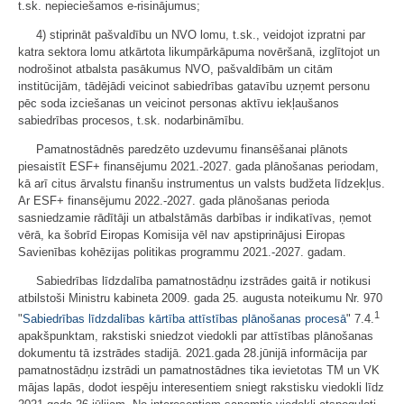
t.sk. nepieciešamos e-risinājumus;
4) stiprināt pašvaldību un NVO lomu, t.sk., veidojot izpratni par
katra sektora lomu atkārtota likumpārkāpuma novēršanā, izglītojot un
nodrošinot atbalsta pasākumus NVO, pašvaldībām un citām
institūcijām, tādējādi veicinot sabiedrības gatavību uzņemt personu
pēc soda izciešanas un veicinot personas aktīvu iekļaušanos
sabiedrības procesos, t.sk. nodarbināmību.
Pamatnostādnēs paredzēto uzdevumu finansēšanai plānots
piesaistīt ESF+ finansējumu 2021.-2027. gada plānošanas periodam,
kā arī citus ārvalstu finanšu instrumentus un valsts budžeta līdzekļus.
Ar ESF+ finansējumu 2022.-2027. gada plānošanas perioda
sasniedzamie rādītāji un atbalstāmās darbības ir indikatīvas, ņemot
vērā, ka šobrīd Eiropas Komisija vēl nav apstiprinājusi Eiropas
Savienības kohēzijas politikas programmu 2021.-2027. gadam.
Sabiedrības līdzdalība pamatnostādņu izstrādes gaitā ir notikusi
atbilstoši Ministru kabineta 2009. gada 25. augusta noteikumu Nr. 970
1
"
Sabiedrības līdzdalības kārtība attīstības plānošanas procesā
" 7.4.
apakšpunktam, rakstiski sniedzot viedokli par attīstības plānošanas
dokumentu tā izstrādes stadijā. 2021.gada 28.jūnijā informācija par
pamatnostādņu izstrādi un pamatnostādnes tika ievietotas TM un VK
mājas lapās, dodot iespēju interesentiem sniegt rakstisku viedokli līdz