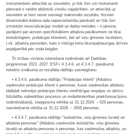
instrumentiem attiecībā uz sievietēm, jo līdz šim visi instrumenti
pārsvarā ir veidoti atbilstoši vīriešu vajadzībām, un attiecībā uz
sievietēm ar tiem nevar sasniegt maksimālo rezultātu. Aizvien
dinamiskākā ikdiena rada nepieciešamību pārskatīt arī līdz šim
izmantoto resocializācijas modeli un darba metodes – ir jārisina
jautājumi par aizvien specifiskākiem atbalsta pasākumiem ne tikai
ieslodzītajiem, probācijas klientiem, bet arī viņu ģimenes locekļiem,
t.sk. atbalsta personām, kam ir milzīga loma likumpaklausīgas dzīves
iespējamībā pēc soda beigām.
Šī rīcības virziena īstenošana nodrošinās arī Darbības
programmas 2021.-2027. ESF+ 4.3.4.6. un 4.3.4.7. pasākumā
noteikto iznākuma un rezultāta rādītāju sasniegšanu:
• 4.3.4.6. pasākuma rādītājs "Probācijas klienti" (Atbalstu
saņēmušie probācijas klienti ir personas, kuras saņēmušas atbalstu,
tādējādi sekmējot probācijas klientu vienlīdzīgas iespējas un aktīvu
līdzdalību sabiedrības procesos un nodarbināmības priekšnosacījumu
nodrošināšanā), starpposma vērtība uz 31.12.2024. – 525 personas,
sasniedzamā vērtība uz 31.12.2029. – 2655 personas.
• 4.3.4.7. pasākuma rādītājs "Ieslodzītie, viņu ģimenes locekļi un
atbalsta personas" (Atbalstu saņēmušie ieslodzītie, viņu ģimenes
locekļi un atbalsta personas ir personas, kas saņēmušas atbalstu, un