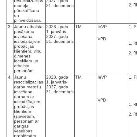
resocializācijas
2027. gada
2. R
modeļa
31. decembris
pārskatīšana
un
pilnveidošana
3.
Jaunu atbalsta
2023. gada
TM
IeVP
1. 
pasākumu
1. janvāris-
ieviešana
2027. gada
VPD
ieslodzītajiem,
31. decembris
1. R
probācijas
klientiem, viņu
2. R
ģimenes
locekļiem un
atbalsta
personām
4.
Jaunu
2023. gada
TM
IeVP
1. 
resocializācijas
1. janvāris-
darba metožu
2027. gada
ieviešana
31. decembris
darbam ar
VPD
ieslodzītajiem,
1. R
probācijas
klientiem
2. R
(sievietēm,
personām ar
garīgās
veselības
problēmām,