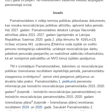
2021.gada 26.jūlijam. No interesentiem saņemtie viedokļi atspoguļoti
pievienotajā izziņā.
Ievads
Pamatnostādnes ir vidēja termiņa politikas plānošanas dokuments,
kas nosaka resocializācijas politikas attīstību, aptverot laika periodu
līdz 2027. gadam. Pamatnostādnes detalizē Latvijas Nacionālā
attīstības plāna 2021.-2027. gadam (apstiprināts ar Latvijas
Republikas Saeimas 2020. gada 2. jūlija lēmumu Nr. 418/Lm13)
rīcības virziena 441. uzdevuma (Efektīva soda izpilde un sodīto
personu reintegrācija sabiedrībā, uzlabojot resocializācijas darbu,
palielinot personāla pieejamību un nodrošinot adekvātu infrastruktūru,
kā arī nostiprinot pašvaldību un NVO lomu) izpildes jautājumus.
TM ir izstrādājusi Pamatnostādnes, balstoties uz resocializācijas
politikas īstenošanas rezultātiem iepriekšējā periodā, pamatnostādņu
2
starpposma izvērtējumu
, ņemot vērā pieejamos pētījumus un
ārvalstu labo praksi. Pamatnostādņu
1. pielikumā
pievienota
informācija par Ieslodzīto resocializācijas pamatnostādņu 2015.-2020.
3
gadam
(turpmāk – Ieslodzīto resocializācijas pamatnostādnes) un
Ieslodzīto resocializācijas pamatnostādņu 2015.-2020. gadam
4
īstenošanas plāna
(turpmāk – Īstenošanas plāns) ieviešanas
rezultātiem
2019.
un
2020.
gadā. Savukārt Pamatnostādņu
2.