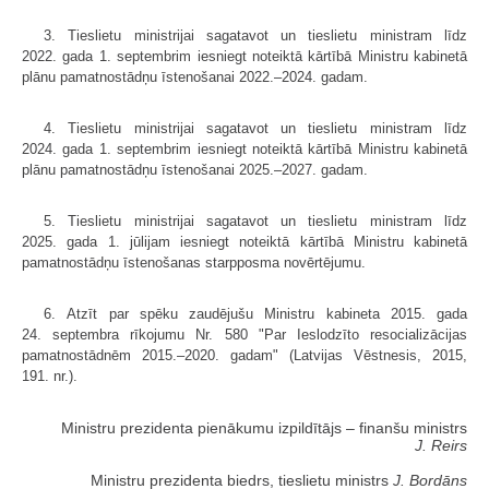
3. Tieslietu ministrijai sagatavot un tieslietu ministram līdz
2022. gada 1. septembrim iesniegt noteiktā kārtībā Ministru kabinetā
plānu pamatnostādņu īstenošanai 2022.–2024. gadam.
4. Tieslietu ministrijai sagatavot un tieslietu ministram līdz
2024. gada 1. septembrim iesniegt noteiktā kārtībā Ministru kabinetā
plānu pamatnostādņu īstenošanai 2025.–2027. gadam.
5. Tieslietu ministrijai sagatavot un tieslietu ministram līdz
2025. gada 1. jūlijam iesniegt noteiktā kārtībā Ministru kabinetā
pamatnostādņu īstenošanas starpposma novērtējumu.
6. Atzīt par spēku zaudējušu Ministru kabineta 2015. gada
24. septembra rīkojumu Nr. 580 "Par Ieslodzīto resocializācijas
pamatnostādnēm 2015.–2020. gadam" (Latvijas Vēstnesis, 2015,
191. nr.).
Ministru prezidenta pienākumu izpildītājs ‒ finanšu ministrs
J. Reirs
Ministru prezidenta biedrs, tieslietu ministrs
J. Bordāns