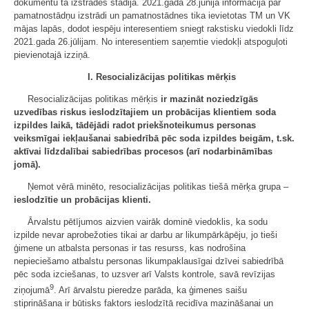
dokumentu tā izstrādes stadijā. 2021.gada 28.jūnijā informācija par
pamatnostādņu izstrādi un pamatnostādnes tika ievietotas TM un VK
mājas lapās, dodot iespēju interesentiem sniegt rakstisku viedokli līdz
2021.gada 26.jūlijam. No interesentiem saņemtie viedokļi atspoguļoti
pievienotajā izziņā.
I. Resocializācijas politikas mērķis
Resocializācijas politikas mērķis
ir mazināt noziedzīgās
uzvedības riskus ieslodzītajiem un probācijas klientiem soda
izpildes laikā, tādējādi radot priekšnoteikumus personas
veiksmīgai iekļaušanai sabiedrībā pēc soda izpildes beigām, t.sk.
aktīvai līdzdalībai sabiedrības procesos (arī nodarbināmības
jomā).
Ņemot vērā minēto, resocializācijas politikas tiešā mērķa grupa –
ieslodzītie un probācijas klienti.
Ārvalstu pētījumos aizvien vairāk dominē viedoklis, ka sodu
izpilde nevar aprobežoties tikai ar darbu ar likumpārkāpēju, jo tieši
ģimene un atbalsta personas ir tas resurss, kas nodrošina
nepieciešamo atbalstu personas likumpaklausīgai dzīvei sabiedrībā
pēc soda izciešanas, to uzsver arī Valsts kontrole, savā revīzijas
9
ziņojumā
. Arī ārvalstu pieredze parāda, ka ģimenes saišu
stiprināšana ir būtisks faktors ieslodzītā recidīva mazināšanai un