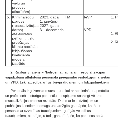
vielu un
procesu
atkarībām).
5.
Kriminālsodu
2023. gada
TM
IeVP
1. 
izpildes
1. janvāris-
(resocializācijas
2027. gada
darba)
31. decembris
VPD
1. R
efektivitātes
pētījumi, t.sk.
2. R
probācijas
klientu sociālās
iekļaušanas
koeficienta
modeļa
izstrāde
2. Rīcības virziens – Nodrošināt jaunajām resocializācijas
vajadzībām atbilstoša personāla pieejamību ieslodzījuma vietās
un VPD, t.sk. attiecībā arī uz brīvprātīgajiem un līdzgaitniekiem
Personāls ir galvenais resurss, un tikai ar apmierinātu, apmācītu
un profesionāli noturīgu personālu ir iespējams sasniegt vēlamo
resocializācijas procesa rezultātu. Darbs ar ieslodzītajiem un
probācijas klientiem ir smags un sarežģīts gan tāpēc, ka tās ir
personas ar uzvedības traucējumiem, garīgās veselības
traucējumiem, atkarīgie, u.tml., gan arī tāpēc, ka personas soda