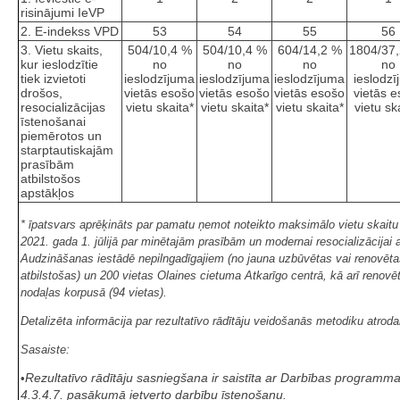
risinājumi IeVP
2. E-indekss VPD
53
54
55
56
3. Vietu skaits,
504/10,4 %
504/10,4 %
604/14,2 %
1804/37
kur ieslodzītie
no
no
no
no
tiek izvietoti
ieslodzījuma
ieslodzījuma
ieslodzījuma
ieslodz
drošos,
vietās esošo
vietās esošo
vietās esošo
vietās 
resocializācijas
vietu skaita*
vietu skaita*
vietu skaita*
vietu sk
īstenošanai
piemērotos un
starptautiskajām
prasībām
atbilstošos
apstākļos
* īpatsvars aprēķināts par pamatu ņemot noteikto maksimālo vietu skaitu i
2021. gada 1. jūlijā par minētajām prasībām un modernai resocializācijai 
Audzināšanas iestādē nepilngadīgajiem (no jauna uzbūvētas vai renovēta
atbilstošas) un 200 vietas Olaines cietuma Atkarīgo centrā, kā arī reno
nodaļas korpusā (94 vietas).
Detalizēta informācija par rezultatīvo rādītāju veidošanās metodiku at
Sasaiste:
Rezultatīvo rādītāju sasniegšana ir saistīta ar Darbības programm
•
4.3.4.7. pasākumā ietverto darbību īstenošanu.