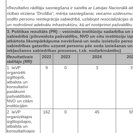
Rezultatīvo rādītāju sasniegšana ir saistīta ar Latvijas Nacionālā 
•
rīcības virziena "Drošība", mērķa sasniegšanai, veicamo uzdevumu N
sodīto personu reintegrācija sabiedrībā, uzlabojot resocializācijas 
un nodrošinot adekvātu infrastruktūru, kā arī nostiprinot pašvaldīb
3. Politikas rezultāts (PR)
–
veicināta institūciju sadarbība un
sabiedrībā
(
pilnveidota pašvaldību, NVO un citu institūciju iz
atkārtota likumpārkāpuma novēršanā un sodu izcietušo personu
sabiedrības gatavību uzņemt personu pēc soda izciešanas un 
iekļaušanos sabiedrības procesos, t.sk. nodarbināmību)
Rezultatīvais
2022
2023
2024
20
rādītājs (RR)
1. IeVP
9
0
3
3
organizēti
izglītojoši,
atbalsta un
konsultatīvi
pasākumi
pašvaldībām,
NVO un citām
institūcijām
2. IeVP
162
0
45
5
organizētajos
izglītojošajos,
atbalsta un
konsultatīvajos