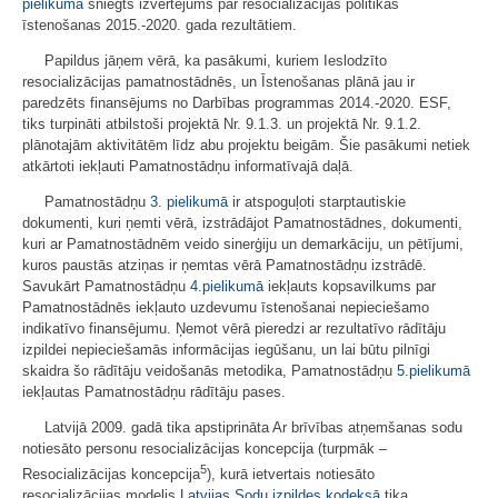
pielikumā
sniegts izvērtējums par resocializācijas politikas
īstenošanas 2015.-2020. gada rezultātiem.
Papildus jāņem vērā, ka pasākumi, kuriem Ieslodzīto
resocializācijas pamatnostādnēs, un Īstenošanas plānā jau ir
paredzēts finansējums no Darbības programmas 2014.-2020. ESF,
tiks turpināti atbilstoši projektā Nr. 9.1.3. un projektā Nr. 9.1.2.
plānotajām aktivitātēm līdz abu projektu beigām. Šie pasākumi netiek
atkārtoti iekļauti Pamatnostādņu informatīvajā daļā.
Pamatnostādņu
3. pielikumā
ir atspoguļoti starptautiskie
dokumenti, kuri ņemti vērā, izstrādājot Pamatnostādnes, dokumenti,
kuri ar Pamatnostādnēm veido sinerģiju un demarkāciju, un pētījumi,
kuros paustās atziņas ir ņemtas vērā Pamatnostādņu izstrādē.
Savukārt Pamatnostādņu
4.pielikumā
iekļauts kopsavilkums par
Pamatnostādnēs iekļauto uzdevumu īstenošanai nepieciešamo
indikatīvo finansējumu. Ņemot vērā pieredzi ar rezultatīvo rādītāju
izpildei nepieciešamās informācijas iegūšanu, un lai būtu pilnīgi
skaidra šo rādītāju veidošanās metodika, Pamatnostādņu
5.pielikumā
iekļautas Pamatnostādņu rādītāju pases.
Latvijā 2009. gadā tika apstiprināta Ar brīvības atņemšanas sodu
notiesāto personu resocializācijas koncepcija (turpmāk –
5
Resocializācijas koncepcija
), kurā ietvertais notiesāto
resocializācijas modelis
Latvijas Sodu izpildes kodeksā
tika