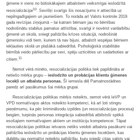
ģimene ir viens no būtiskākajiem atbalstiem veiksmīgai ieslodzītā
10
resocializācijai
. Sevišķi svarīgs šis nosacījums ir attiecībā uz
nepilngadīgajiem un jauniešiem. To norāda arī Valsts kontrole 2019.
gada revīzijas ziņojumā – lai katram bērnam jau no bērnības
nodrošinātu stabilus pamatus attīstībai, svarīgi ir novērst vardarbību
ģimenē un skolā, sniegt palīdzību krīzes situācijā, nodrošināt
ģimenisku vidi tiem, kuriem tā nav bijusi, atbalstīt iespējas bērniem
iekļauties skolā un plašākā sabiedrībā. Psiholoģiskā stabilitāte
bērnībā veido pārliecību par sevi, spēju uzticēties un sadarboties ar
11
citiem.
Ņemot vērā minēto, resocializācijas politika tiek papildināta ar
netiešo mērķa grupu –
ieslodzīto un probācijas klientu ģimenes
locekļi un atbalsta personas.
Šī iemesla dēļ Pamatnostādnes
paredz arī pasākumus šai mērķa grupai.
Resocializācijas politikas mērķis noteikts, ņemot vērā IeVP un
VPD normatīvajos aktos noteikto kompetenci, kā arī ļoti stingru
pieņēmumu, ka pēc kriminālsodu izpildes (un resocializācijas procesa)
beigām, turpinās personas integrācija sabiedrībā atbilstoši spēkā
esošajiem normatīvajiem aktiem un institūciju kompetencei. Tāpat
resocializācijas politikas ietvaros netiks veidoti atbalsta pasākumi vai
palīdzība ieslodzīto un probācijas klientu ģimenes locekļiem, kas
dublētu jau normatīvi noteikto palīdzību, kuru sniedz citas valsts vai