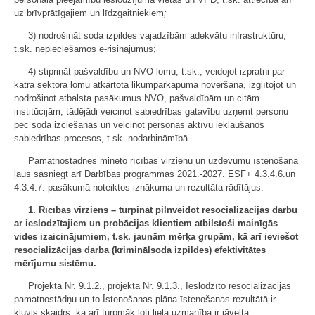
uz brīvprātīgajiem un līdzgaitniekiem
;
3) nodrošināt soda izpildes vajadzībām adekvātu infrastruktūru,
t.sk. nepieciešamos e-risinājumus;
4) stiprināt pašvaldību un NVO lomu, t.sk., veidojot izpratni par
katra sektora lomu atkārtota likumpārkāpuma novēršanā, izglītojot un
nodrošinot atbalsta pasākumus NVO, pašvaldībām un citām
institūcijām, tādējādi veicinot sabiedrības gatavību uzņemt personu
pēc soda izciešanas un veicinot personas aktīvu iekļaušanos
sabiedrības procesos, t.sk. nodarbināmībā.
Pamatnostādnēs minēto rīcības virzienu un uzdevumu īstenošana
ļaus sasniegt arī Darbības programmas 2021.-2027. ESF+ 4.3.4.6.un
4.3.4.7. pasākumā noteiktos iznākuma un rezultāta rādītājus.
1. Rīcības virziens – turpināt pilnveidot resocializācijas darbu
ar ieslodzītajiem un probācijas klientiem atbilstoši mainīgās
vides izaicinājumiem, t.sk. jaunām mērķa grupām, kā arī ieviešot
resocializācijas darba (kriminālsoda izpildes) efektivitātes
mērījumu sistēmu.
Projekta Nr. 9.1.2., projekta Nr. 9.1.3., Ieslodzīto resocializācijas
pamatnostādņu un to Īstenošanas plāna īstenošanas rezultātā ir
kļuvis skaidrs, ka arī turpmāk ļoti liela uzmanība ir jāvelta