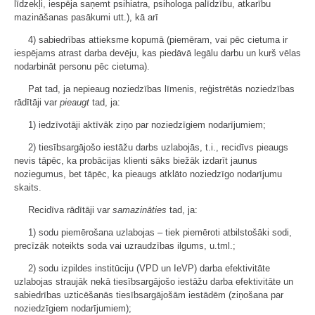
līdzekļi, iespēja saņemt psihiatra, psihologa palīdzību, atkarību
mazināšanas pasākumi utt.), kā arī
4) sabiedrības attieksme kopumā (piemēram, vai pēc cietuma ir
iespējams atrast darba devēju, kas piedāvā legālu darbu un kurš vēlas
nodarbināt personu pēc cietuma).
Pat tad, ja nepieaug noziedzības līmenis, reģistrētās noziedzības
rādītāji var
pieaugt
tad, ja:
1) iedzīvotāji aktīvāk ziņo par noziedzīgiem nodarījumiem;
2) tiesībsargājošo iestāžu darbs uzlabojās, t.i., recidīvs pieaugs
nevis tāpēc, ka probācijas klienti sāks biežāk izdarīt jaunus
noziegumus, bet tāpēc, ka pieaugs atklāto noziedzīgo nodarījumu
skaits.
Recidīva rādītāji var
samazināties
tad, ja:
1) sodu piemērošana uzlabojas – tiek piemēroti atbilstošāki sodi,
precīzāk noteikts soda vai uzraudzības ilgums, u.tml.;
2) sodu izpildes institūciju (VPD un IeVP) darba efektivitāte
uzlabojas straujāk nekā tiesībsargājošo iestāžu darba efektivitāte un
sabiedrības uzticēšanās tiesībsargājošām iestādēm (ziņošana par
noziedzīgiem nodarījumiem);