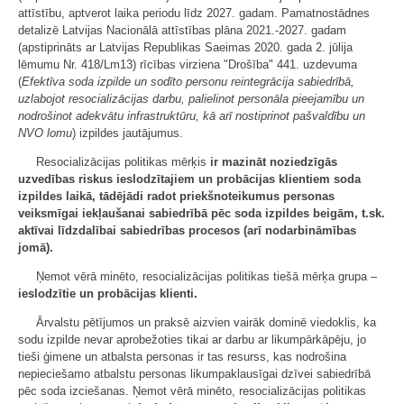
attīstību, aptverot laika periodu līdz 2027. gadam. Pamatnostādnes
detalizē Latvijas Nacionālā attīstības plāna 2021.-2027. gadam
(apstiprināts ar Latvijas Republikas Saeimas 2020. gada 2. jūlija
lēmumu Nr. 418/Lm13) rīcības virziena "Drošība" 441. uzdevuma
(
Efektīva soda izpilde un sodīto personu reintegrācija sabiedrībā,
uzlabojot resocializācijas darbu, palielinot personāla pieejamību un
nodrošinot adekvātu infrastruktūru, kā arī nostiprinot pašvaldību un
NVO lomu
) izpildes jautājumus.
Resocializācijas politikas mērķis
ir mazināt noziedzīgās
uzvedības riskus ieslodzītajiem un probācijas klientiem soda
izpildes laikā, tādējādi radot priekšnoteikumus personas
veiksmīgai iekļaušanai sabiedrībā pēc soda izpildes beigām, t.sk.
aktīvai līdzdalībai sabiedrības procesos (arī nodarbināmības
jomā).
Ņemot vērā minēto, resocializācijas politikas tiešā mērķa grupa –
ieslodzītie un probācijas klienti.
Ārvalstu pētījumos un praksē aizvien vairāk dominē viedoklis, ka
sodu izpilde nevar aprobežoties tikai ar darbu ar likumpārkāpēju, jo
tieši ģimene un atbalsta personas ir tas resurss, kas nodrošina
nepieciešamo atbalstu personas likumpaklausīgai dzīvei sabiedrībā
pēc soda izciešanas. Ņemot vērā minēto, resocializācijas politikas