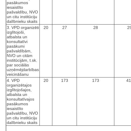
pasākumos
iesaistīto
pašvaldību, NVO
un citu institūciju
dalībnieku skaits
3. VPD organizēti
20
27
28
2
izglītojoši,
atbalsta un
konsultatīvi
pasākumi
pašvaldībām,
NVO un citām
institūcijām, t.sk.
par sociālās
uzņēmējdarbības
veicināšanu
4. VPD
20
173
173
41
organizētajos
izglītojošajos,
atbalsta un
konsultatīvajos
pasākumos
iesaistīto
pašvaldību, NVO
un citu institūciju
dalībnieku skaits