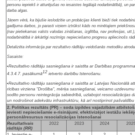
personu iepriekš ir atturējušas no iesaistes legālajā nodarbinātībā), un p
darba algas.
Jāņem vērā, ka bijušie ieslodzītie un probācijas klienti bieži tiek nodarbi
gadījuma darbos, jo parasti viņiem iztrūkst kāds no minētajiem priekšnosa
(nav pietiekamas valsts valodas zināšanas, izglītība, nav profesijas, utt.),
nodarbinātībā ir ārkārtīgi nozīmīgs nepieciešamo progresu apliecinošs rādī
Detalizēta informācija par rezultatīvo rādītāju veidošanās metodiku atr
Sasaiste:
Rezultatīvo rādītāju sasniegšana ir saistīta ar Darbības programm
•
12
4.3.4.7. pasākumā
ietverto darbību īstenošanu.
Rezultatīvo rādītāju sasniegšana ir saistīta ar Latvijas Nacionālā 
•
rīcības virziena "Drošība", mērķa sasniegšanai, veicamo uzdevumu N
sodīto personu reintegrācija sabiedrībā, uzlabojot resocializācijas 
un nodrošinot adekvātu infrastruktūru, kā arī nostiprinot pašvaldīb
2. Politikas rezultāts (PR) – soda izpildes vajadzībām atbilstoš
ieviesti nepieciešamie e-risinājumi
,
efektivizējot iestāžu iekšē
personālresursus resocializācijas īstenošanai
Rezultatīvais
2022
2023
2024
202
rādītājs (RR)
1. Ieviestie e-
1
2
2
1