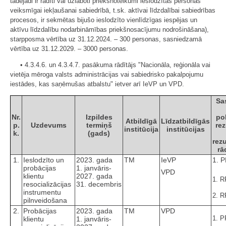
tādejādi ir radīti vai uzlaboti priekšnoteikumi ieslodzītās personas
veiksmīgai iekļaušanai sabiedrībā, t.sk. aktīvai līdzdalībai sabiedrības
procesos, ir sekmētas bijušo ieslodzīto vienlīdzīgas iespējas un
aktīvu līdzdalību nodarbināmības priekšnosacījumu nodrošināšana),
starpposma vērtība uz 31.12.2024. – 300 personas, sasniedzamā
vērtība uz 31.12.2029. – 3000 personas.
• 4.3.4.6. un 4.3.4.7. pasākuma rādītājs "Nacionāla, reģionāla vai
vietēja mēroga valsts administrācijas vai sabiedrisko pakalpojumu
iestādes, kas saņēmušas atbalstu" ietver arī IeVP un VPD.
Sa
Nr.
Izpildes
pol
Atbildīgā
Līdzatbildīgās
p.
Uzdevums
termiņš
rez
institūcija
institūcijas
k.
(gads)
rezu
rā
1.
Ieslodzīto un
2023. gada
TM
IeVP
1. 
probācijas
1. janvāris-
VPD
klientu
2027. gada
1. R
resocializācijas
31. decembris
instrumentu
2. R
pilnveidošana
2.
Probācijas
2023. gada
TM
VPD
1. P
klientu
1. janvāris-