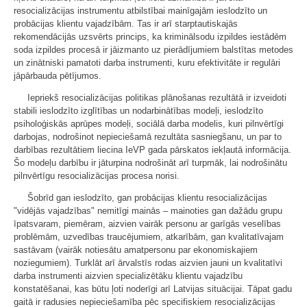
resocializācijas instrumentu atbilstībai mainīgajām ieslodzīto un
probācijas klientu vajadzībām. Tas ir arī starptautiskajās
rekomendācijās uzsvērts princips, ka kriminālsodu izpildes iestādēm
soda izpildes procesā ir jāizmanto uz pierādījumiem balstītas metodes
un zinātniski pamatoti darba instrumenti, kuru efektivitāte ir regulāri
jāpārbauda pētījumos.
Iepriekš resocializācijas politikas plānošanas rezultātā ir izveidoti
stabili ieslodzīto izglītības un nodarbinātības modeļi, ieslodzīto
psiholoģiskās aprūpes modeļi, sociālā darba modelis, kuri pilnvērtīgi
darbojas, nodrošinot nepieciešamā rezultāta sasniegšanu, un par to
darbības rezultātiem liecina IeVP gada pārskatos iekļautā informācija.
Šo modeļu darbību ir jāturpina nodrošināt arī turpmāk, lai nodrošinātu
pilnvērtīgu resocializācijas procesa norisi.
Šobrīd gan ieslodzīto, gan probācijas klientu resocializācijas
"vidējās vajadzības" nemitīgi mainās – mainoties gan dažādu grupu
īpatsvaram, piemēram, aizvien vairāk personu ar garīgās veselības
problēmām, uzvedības traucējumiem, atkarībām, gan kvalitatīvajam
sastāvam (vairāk notiesātu amatpersonu par ekonomiskajiem
noziegumiem). Turklāt arī ārvalstīs rodas aizvien jauni un kvalitatīvi
darba instrumenti aizvien specializētāku klientu vajadzību
konstatēšanai, kas būtu ļoti noderīgi arī Latvijas situācijai. Tāpat gadu
gaitā ir radusies nepieciešamība pēc specifiskiem resocializācijas