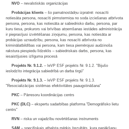
NVO
– nevalstiskās organizācijas
Probācijas klients
– šo pamatnostādņu izpratnē: nosacīti
notiesāta persona, nosacīti pirmstermiņa no soda izciešanas atbrīvota
persona, persona, kas notiesāta ar sabiedrisko darbu, persona, par
kuru tiesa, prokurors vai brīvības atņemšanas iestādes administrācija
ir pieprasījusi izvērtēšanas ziņojumu, persona, kas notiesāta ar
probācijas uzraudzību, persona, kas nosacīti atbrīvota no
kriminālatbildības vai persona, kam tiesa piemērojusi audzinoša
rakstura piespiedu līdzeklis – sabiedriskais darbs, persona, kas
iesaistījusies izlīguma procesā
Projekts Nr. 9.1.2.
– IeVP ESF projekts Nr. 9.1.2. "Bijušo
ieslodzīto integrācija sabiedrībā un darba tirgū"
Projekts Nr. 9.1.3.
– IeVP ESF projekts Nr. 9.1.3.
"Resocializācijas sistēmas efektivitātes paaugstināšana"
PKC
– Pārresoru koordinācijas centrs
PKC (DLC)
– ekspertu sadarbības platforma ''Demogrāfisko lietu
centrs''
RVN
– riska un vajadzību novērtēšanas instruments
SAM
– specifiskais atbalsta mērķis (rezultāts, kura panākšanu