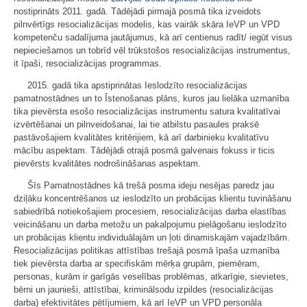
nostiprināts 2011. gadā. Tādējādi pirmajā posmā tika izveidots
pilnvērtīgs resocializācijas modelis, kas vairāk skāra IeVP un VPD
kompetenču sadalījuma jautājumus, kā arī centienus radīt/ iegūt visus
nepieciešamos un tobrīd vēl trūkstošos resocializācijas instrumentus,
it īpaši, resocializācijas programmas.
2015. gadā tika apstiprinātas Ieslodzīto resocializācijas
pamatnostādnes un to Īstenošanas plāns, kuros jau lielāka uzmanība
tika pievērsta esošo resocializācijas instrumentu satura kvalitatīvai
izvērtēšanai un pilnveidošanai, lai tie atbilstu pasaules praksē
pastāvošajiem kvalitātes kritērijiem, kā arī darbinieku kvalitatīvu
mācību aspektam. Tādējādi otrajā posmā galvenais fokuss ir ticis
pievērsts kvalitātes nodrošināšanas aspektam.
Šīs Pamatnostādnes kā trešā posma ideju nesējas paredz jau
dziļāku koncentrēšanos uz ieslodzīto un probācijas klientu tuvināšanu
sabiedrībā notiekošajiem procesiem, resocializācijas darba elastības
veicināšanu un darba metožu un pakalpojumu pielāgošanu ieslodzīto
un probācijas klientu individuālajām un ļoti dinamiskajām vajadzībām.
Resocializācijas politikas attīstības trešajā posmā īpaša uzmanība
tiek pievērsta darba ar specifiskām mērķa grupām, piemēram,
personas, kurām ir garīgās veselības problēmas, atkarīgie, sievietes,
bērni un jaunieši, attīstībai, kriminālsodu izpildes (resocializācijas
darba) efektivitātes pētījumiem, kā arī IeVP un VPD personāla