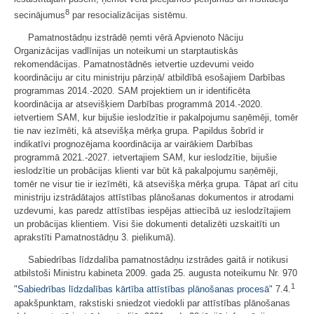
8
secinājumus
par resocializācijas sistēmu.
Pamatnostādņu izstrādē ņemti vērā Apvienoto Nāciju
Organizācijas vadlīnijas un noteikumi un starptautiskās
rekomendācijas. Pamatnostādnēs ietvertie uzdevumi veido
koordināciju ar citu ministriju pārziņā/ atbildībā esošajiem Darbības
programmas 2014.-2020. SAM projektiem un ir identificēta
koordinācija ar atsevišķiem Darbības programmā 2014.-2020.
ietvertiem SAM, kur bijušie ieslodzītie ir pakalpojumu saņēmēji, tomēr
tie nav iezīmēti, kā atsevišķa mērķa grupa. Papildus šobrīd ir
indikatīvi prognozējama koordinācija ar vairākiem Darbības
programmā 2021.-2027. ietvertajiem SAM, kur ieslodzītie, bijušie
ieslodzītie un probācijas klienti var būt kā pakalpojumu saņēmēji,
tomēr ne visur tie ir iezīmēti, kā atsevišķa mērķa grupa. Tāpat arī citu
ministriju izstrādātajos attīstības plānošanas dokumentos ir atrodami
uzdevumi, kas paredz attīstības iespējas attiecībā uz ieslodzītajiem
un probācijas klientiem. Visi šie dokumenti detalizēti uzskaitīti un
aprakstīti Pamatnostādņu 3. pielikumā).
Sabiedrības līdzdalība pamatnostādņu izstrādes gaitā ir notikusi
atbilstoši Ministru kabineta 2009. gada 25. augusta noteikumu Nr. 970
1
"
Sabiedrības līdzdalības kārtība attīstības plānošanas procesā
" 7.4.
apakšpunktam, rakstiski sniedzot viedokli par attīstības plānošanas