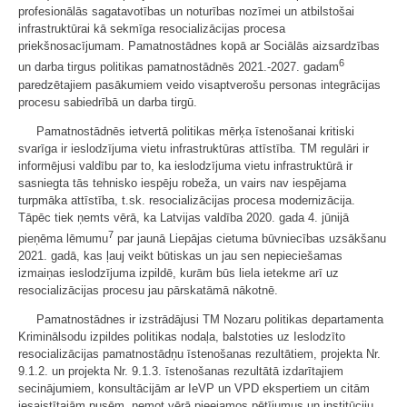
profesionālās sagatavotības un noturības nozīmei un atbilstošai
infrastruktūrai kā sekmīga resocializācijas procesa
priekšnosacījumam. Pamatnostādnes kopā ar Sociālās aizsardzības
6
un darba tirgus politikas pamatnostādnēs 2021.-2027. gadam
paredzētajiem pasākumiem veido visaptverošu personas integrācijas
procesu sabiedrībā un darba tirgū.
Pamatnostādnēs ietvertā politikas mērķa īstenošanai kritiski
svarīga ir ieslodzījuma vietu infrastruktūras attīstība. TM regulāri ir
informējusi valdību par to, ka ieslodzījuma vietu infrastruktūrā ir
sasniegta tās tehnisko iespēju robeža, un vairs nav iespējama
turpmāka attīstība, t.sk. resocializācijas procesa modernizācija.
Tāpēc tiek ņemts vērā, ka Latvijas valdība 2020. gada 4. jūnijā
7
pieņēma lēmumu
par jaunā Liepājas cietuma būvniecības uzsākšanu
2021. gadā, kas ļauj veikt būtiskas un jau sen nepieciešamas
izmaiņas ieslodzījuma izpildē, kurām būs liela ietekme arī uz
resocializācijas procesu jau pārskatāmā nākotnē.
Pamatnostādnes ir izstrādājusi TM Nozaru politikas departamenta
Kriminālsodu izpildes politikas nodaļa, balstoties uz Ieslodzīto
resocializācijas pamatnostādņu īstenošanas rezultātiem, projekta Nr.
9.1.2. un projekta Nr. 9.1.3. īstenošanas rezultātā izdarītajiem
secinājumiem, konsultācijām ar IeVP un VPD ekspertiem un citām
iesaistītajām pusēm, ņemot vērā pieejamos pētījumus un institūciju