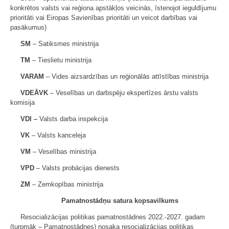
konkrētos valsts vai reģiona apstākļos veicinās, īstenojot ieguldījumu
prioritāti vai Eiropas Savienības prioritāti un veicot darbības vai
pasākumus)
SM
– Satiksmes ministrija
TM
– Tieslietu ministrija
VARAM
– Vides aizsardzības un reģionālās attīstības ministrija
VDEĀVK
– Veselības un darbspēju ekspertīzes ārstu valsts
komisija
VDI –
Valsts darba inspekcija
VK
– Valsts kanceleja
VM
– Veselības ministrija
VPD
– Valsts probācijas dienests
ZM
– Zemkopības ministrija
Pamatnostādņu satura kopsavilkums
Resocializācijas politikas pamatnostādnes 2022.-2027. gadam
(turpmāk – Pamatnostādnes) nosaka resocializācijas politikas