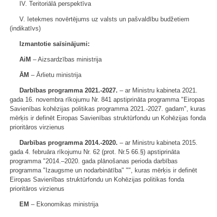
IV. Teritoriālā perspektīva
V. Ietekmes novērtējums uz valsts un pašvaldību budžetiem
(indikatīvs)
Izmantotie saīsinājumi:
AiM
– Aizsardzības ministrija
ĀM
– Ārlietu ministrija
Darbības programma 2021.-2027.
– ar Ministru kabineta 2021.
gada 16. novembra rīkojumu Nr. 841 apstiprināta programma "Eiropas
Savienības kohēzijas politikas programma 2021.-2027. gadam", kuras
mērķis ir definēt Eiropas Savienības struktūrfondu un Kohēzijas fonda
prioritāros virzienus
Darbības programma 2014.-2020.
– ar Ministru kabineta 2015.
gada 4. februāra rīkojumu Nr. 62 (prot. Nr.5 66.§) apstiprināta
programma "2014.–2020. gada plānošanas perioda darbības
programma "Izaugsme un nodarbinātība" "", kuras mērķis ir definēt
Eiropas Savienības struktūrfondu un Kohēzijas politikas fonda
prioritāros virzienus
EM
– Ekonomikas ministrija