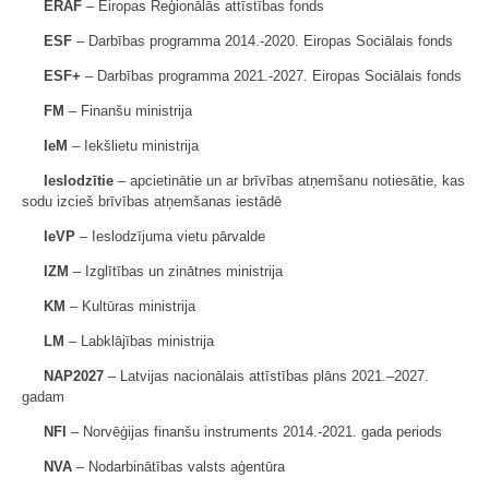
ERAF
– Eiropas Reģionālās attīstības fonds
ESF
– Darbības programma 2014.-2020. Eiropas Sociālais fonds
ESF+
– Darbības programma 2021.-2027. Eiropas Sociālais fonds
FM
– Finanšu ministrija
IeM
– Iekšlietu ministrija
Ieslodzītie
– apcietinātie un ar brīvības atņemšanu notiesātie, kas
sodu izcieš brīvības atņemšanas iestādē
IeVP
– Ieslodzījuma vietu pārvalde
IZM
– Izglītības un zinātnes ministrija
KM
– Kultūras ministrija
LM
– Labklājības ministrija
NAP2027
– Latvijas nacionālais attīstības plāns 2021.–2027.
gadam
NFI
– Norvēģijas finanšu instruments 2014.-2021. gada periods
NVA
– Nodarbinātības valsts aģentūra