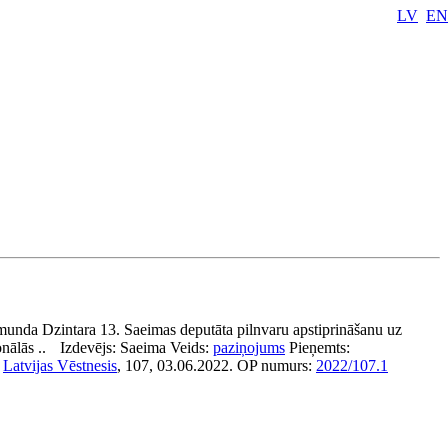
LV
EN
unda Dzintara 13. Saeimas deputāta pilnvaru apstiprināšanu uz
nālās ..
Izdevējs:
Saeima
Veids:
paziņojums
Pieņemts:
:
Latvijas Vēstnesis
, 107, 03.06.2022.
OP numurs:
2022/107.1