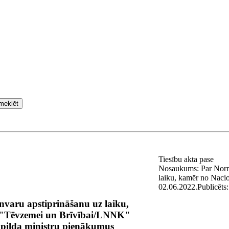
meklēt
Tiesību akta pase
Nosaukums:
Par Norm
laiku, kamēr no Nacio
02.06.2022.
Publicēts
varu apstiprināšanu uz laiku,
"-"Tēvzemei un Brīvībai/LNNK"
i pilda ministru pienākumus