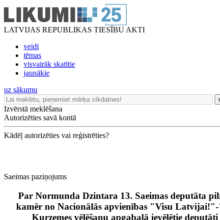
LATVIJAS REPUBLIKAS TIESĪBU AKTI
veidi
tēmas
visvairāk skatītie
jaunākie
uz sākumu
Izvērstā meklēšana
Autorizēties savā kontā
Kādēļ autorizēties vai reģistrēties?
Saeimas paziņojums
Par Normunda Dzintara 13. Saeimas deputāta piln
kamēr no Nacionālās apvienības "Visu Latvijai!
Kurzemes vēlēšanu apgabalā ievēlētie deputāt