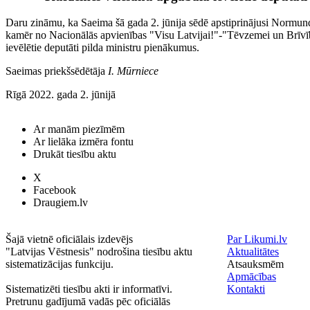
Daru zināmu, ka Saeima šā gada 2. jūnija sēdē apstiprinājusi Normund
kamēr no Nacionālās apvienības "Visu Latvijai!"-"Tēvzemei un Brī
ievēlētie deputāti pilda ministru pienākumus.
Saeimas priekšsēdētāja
I. Mūrniece
Rīgā 2022. gada 2. jūnijā
Ar manām piezīmēm
Ar lielāka izmēra fontu
Drukāt tiesību aktu
X
Facebook
Draugiem.lv
Šajā vietnē oficiālais izdevējs
Par Likumi.lv
"Latvijas Vēstnesis" nodrošina tiesību aktu
Aktualitātes
sistematizācijas funkciju.
Atsauksmēm
Apmācības
Sistematizēti tiesību akti ir informatīvi.
Kontakti
Pretrunu gadījumā vadās pēc oficiālās