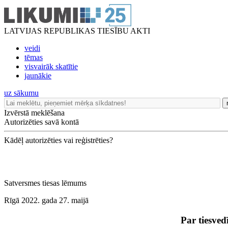
LATVIJAS REPUBLIKAS TIESĪBU AKTI
veidi
tēmas
visvairāk skatītie
jaunākie
uz sākumu
Izvērstā meklēšana
Autorizēties savā kontā
Kādēļ autorizēties vai reģistrēties?
Satversmes tiesas lēmums
Rīgā 2022. gada 27. maijā
Par tiesved