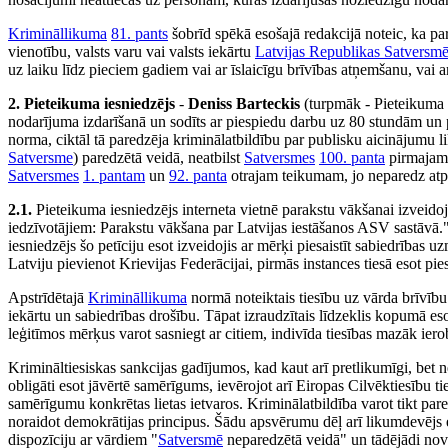
Krimināllikuma
81. pants
šobrīd spēkā esošajā redakcijā noteic, ka par
vienotību, valsts varu vai valsts iekārtu
Latvijas Republikas Satversm
uz laiku līdz pieciem gadiem vai ar īslaicīgu brīvības atņemšanu, vai a
2. Pieteikuma iesniedzējs
-
Deniss Barteckis
(turpmāk - Pieteikuma ie
nodarījuma izdarīšanā un sodīts ar piespiedu darbu uz 80 stundām un 
norma, ciktāl tā paredzēja kriminālatbildību par publisku aicinājumu l
Satversme
) paredzētā veidā, neatbilst
Satversmes
100. panta
pirmajam 
Satversmes
1. pantam
un
92. panta
otrajam teikumam, jo neparedz atp
2.1.
Pieteikuma iesniedzējs interneta vietnē parakstu vākšanai izveidoj
iedzīvotājiem: Parakstu vākšana par Latvijas iestāšanos ASV sastāvā." At
iesniedzējs šo petīciju esot izveidojis ar mērķi piesaistīt sabiedrības u
Latviju pievienot Krievijas Federācijai, pirmās instances tiesā esot p
Apstrīdētajā
Krimināllikuma
normā noteiktais tiesību uz vārda brīvību
iekārtu un sabiedrības drošību. Tāpat izraudzītais līdzeklis kopumā es
leģitīmos mērķus varot sasniegt ar citiem, indivīda tiesības mazāk ier
Krimināltiesiskas sankcijas gadījumos, kad kaut arī pretlikumīgi, bet 
obligāti esot jāvērtē samērīgums, ievērojot arī Eiropas Cilvēktiesību t
samērīgumu konkrētas lietas ietvaros. Kriminālatbildība varot tikt pared
noraidot demokrātijas principus. Šādu apsvērumu dēļ arī likumdevējs e
dispozīciju ar vārdiem "
Satversmē
neparedzētā veidā" un tādējādi nov