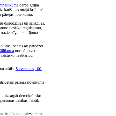
mināllikuma
darba grupa
zskatīšanas otrajā lasījumā
to pārejas noteikumu.
 dispozīcijas un sankcijas,
 jauno tiesisko regulējumu,
ām noziedzīga nodarījuma
dojumā, bet tas arī paredzot
āllikuma
normā ietvertie
 valstisko neatkarību
a atbilst
Satversmes
100.
rīdētais pārejas noteikums -
i - aizsargāt demokrātisko
r personas tiesības mazāk
tāte ir daļa no neaizskaramā