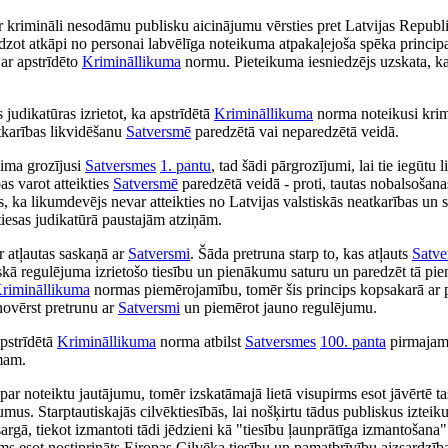
 krimināli nesodāmu publisku aicinājumu vērsties pret Latvijas Republi
zot atkāpi no personai labvēlīga noteikuma atpakaļejoša spēka principa
 ar apstrīdēto
Krimināllikuma
normu. Pieteikuma iesniedzējs uzskata, ka
judikatūras izrietot, ka apstrīdētā
Krimināllikuma
norma noteikusi krimi
atkarības likvidēšanu
Satversmē
paredzētā vai neparedzētā veidā.
ima grozījusi
Satversmes
1. pantu
, tad šādi pārgrozījumi, lai tie iegūtu
as varot atteikties
Satversmē
paredzētā veidā - proti, tautas nobalsošanas
is, ka likumdevējs nevar atteikties no Latvijas valstiskās neatkarības un 
tiesas judikatūrā paustajām atziņām.
r atļautas saskaņā ar
Satversmi
. Šāda pretruna starp to, kas atļauts
Satv
siskā regulējuma izrietošo tiesību un pienākumu saturu un paredzēt tā pi
rimināllikuma
normas piemērojamību, tomēr šis princips kopsakarā ar 
 novērst pretrunu ar
Satversmi
un piemērot jauno regulējumu.
apstrīdētā
Krimināllikuma
norma atbilst
Satversmes
100. panta
pirmajam 
mam.
 par noteiktu jautājumu, tomēr izskatāmajā lietā visupirms esot jāvērtē ta
mus. Starptautiskajās cilvēktiesībās, lai nošķirtu tādus publiskus iztei
rgā, tiekot izmantoti tādi jēdzieni kā "tiesību ļaunprātīga izmantošana"
ms esot nostiprināts Eiropas Cilvēka tiesību un pamatbrīvību aizsardzīb