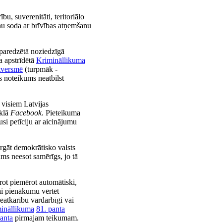
u, suverenitāti, teritoriālo
nu soda ar brīvības atņemšanu
aredzētā noziedzīgā
a apstrīdētā
Krimināllikuma
tversmē
(turpmāk -
s noteikums neatbilst
 visiem Latvijas
īklā
Facebook
. Pieteikuma
jusi petīciju ar aicinājumu
argāt demokrātisko valsts
ums neesot samērīgs, jo tā
rot piemērot automātiski,
ai pienākumu vērtēt
neatkarību vardarbīgi vai
ināllikuma
81. panta
anta
pirmajam teikumam.