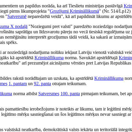
rgumentiem un papildus norāda, ka arī Tieslietu ministrijas pastāvīgā
Kri
sniegti pirms likumprojekta "
Grozījumi Krimināllikumā
" (Nr. 514/Lp12) i
em "
Satversmē
neparedzētā veidā", kā arī papildināt likumu ar apstrīdē
ikuma
X nodaļā
"Noziegumi pret valsti" paredzēto noziedzīgo nodarījumu
drošinātu saprātīgu un līdzsvarotu pāreju no vecā tiesiskā regulējuma uz
sonas nemēģinātu interpretēt grozījumus tādā veidā, ka sakarā ar izmaiņ
ais spēks.
ai ar noziedzīgā nodarījuma nolūku iekļaut Latviju vienotā valstiskā vei
īgāks kā apstrīdētā
Krimināllikuma
norma. Savukārt apstrīdētajā
Krimin
neatkarību" arī prezumējot aicinājumu vērsties pret Latvijas Republikas
bildes rakstā norādītajam un uzskata, ka apstrīdētā
Krimināllikuma
norm
smes
1. pantam
un
92. panta
otrajam teikumam.
likuma
norma atbilst
Satversmes
100. panta
pirmajam teikumam, bet apst
is pamattiesību ierobežojums ir noteikts ar likumu, tam ir leģitīmi mērķ
ots leģitīmo mērķu sasniegšanai un šos leģitīmos mērķus nevar sasniegt a
s valstiskā neatkarība, demokrātiskā valsts iekārta un teritoriālā integri