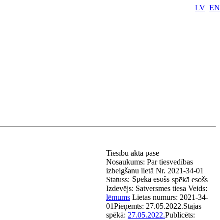
LV
EN
Tiesību akta pase
Nosaukums:
Par tiesvedības
izbeigšanu lietā Nr. 2021-34-01
Spēkā esošs
Statuss:
spēkā esošs
Izdevējs:
Satversmes tiesa
Veids:
lēmums
Lietas numurs:
2021-34-
01
Pieņemts:
27.05.2022.
Stājas
spēkā:
27.05.2022.
Publicēts: