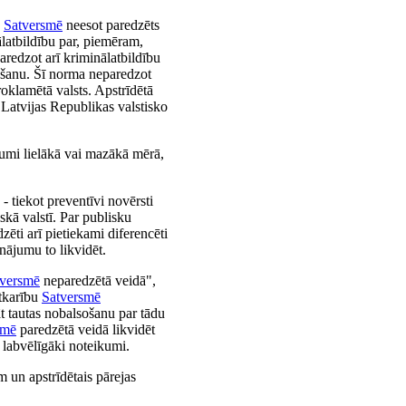
o
Satversmē
neesot paredzēts
atbildību par, piemēram,
aredzot arī kriminālatbildību
gšanu. Šī norma neparedzot
roklamētā valsts. Apstrīdētā
 Latvijas Republikas valstisko
jumi lielākā vai mazākā mērā,
- tiekot preventīvi novērsti
skā valstī. Par publisku
ēti arī pietiekami diferencēti
inājumu to likvidēt.
tversmē
neparedzētā veidā",
atkarību
Satversmē
āt tautas nobalsošanu par tādu
smē
paredzētā veidā likvidēt
 labvēlīgāki noteikumi.
un apstrīdētais pārejas