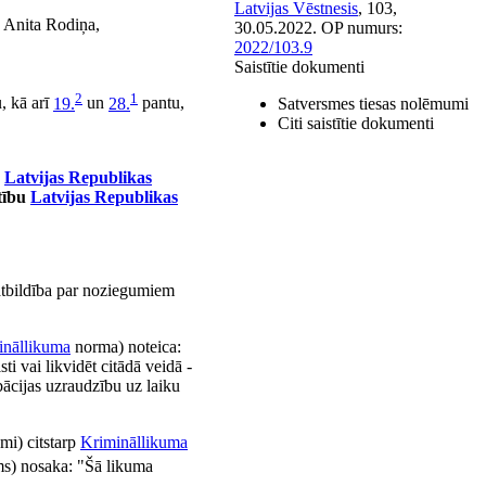
Latvijas Vēstnesis
, 103,
n Anita Rodiņa,
30.05.2022.
OP numurs:
2022/103.9
Saistītie dokumenti
2
1
, kā arī
19.
un
28.
pantu,
Satversmes tiesas nolēmumi
Citi saistītie dokumenti
u
Latvijas Republikas
tību
Latvijas Republikas
atbildība par noziegumiem
ināllikuma
norma) noteica:
i vai likvidēt citādā veidā -
bācijas uzraudzību uz laiku
mi) citstarp
Krimināllikuma
ums) nosaka: "Šā likuma