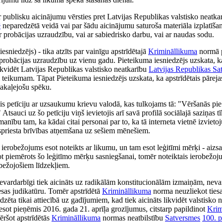
 publisku aicinājumu vērsties pret Latvijas Republikas valstisko neatkarīb
ē
neparedzētā veidā vai par šādu aicinājumu saturoša materiāla izplatīša
r probācijas uzraudzību, vai ar sabiedrisko darbu, vai ar naudas sodu.
sniedzējs) - tika atzīts par vainīgu apstrīdētajā
Krimināllikuma
normā p
probācijas uzraudzību uz vienu gadu. Pieteikuma iesniedzējs uzskata, k
ikvidēt Latvijas Republikas valstisko neatkarību
Latvijas Republikas Sa
teikumam. Tāpat Pieteikuma iesniedzējs uzskata, ka apstrīdētais pāreja
akaļejošu spēku.
is petīciju ar uzsaukumu krievu valodā, kas tulkojams tā: "Vēršanās pie
sauci uz šo petīciju viņš ievietojis arī savā profilā sociālajā saziņas t
zmanību tam, ka kādai citai personai par to, ka tā interneta vietnē izvieto
iespriesta brīvības atņemšana uz sešiem mēnešiem.
 ierobežojums esot noteikts ar likumu, un tam esot leģitīmi mērķi - aizs
ot piemērots šo leģitīmo mērķu sasniegšanai, tomēr noteiktais ierobežoj
obežojošiem līdzekļiem.
nevardarbīgi tiek aicināts uz radikālām konstitucionālām izmaiņām, neva
iesas judikatūru. Tomēr apstrīdētā
Krimināllikuma
norma neuzliekot ties
zēta tikai attiecībā uz gadījumiem, kad tiek aicināts likvidēt valstisko 
sot pieņēmis 2016. gada 21. aprīļa grozījumus, citstarp papildinot
Krim
ēršot apstrīdētās
Krimināllikuma
normas neatbilstību
Satversmes
100. p