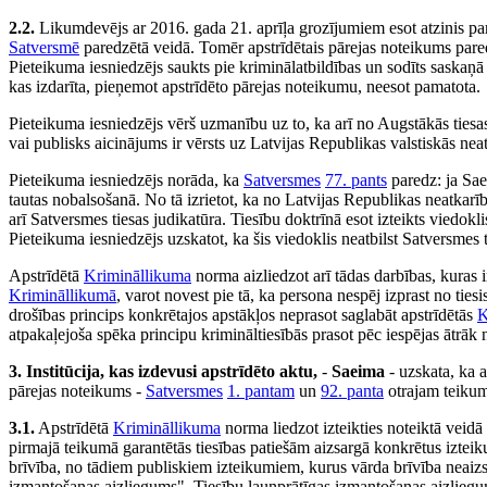
2.2.
Likumdevējs ar 2016. gada 21. aprīļa grozījumiem esot atzinis par
Satversmē
paredzētā veidā. Tomēr apstrīdētais pārejas noteikums pared
Pieteikuma iesniedzējs saukts pie kriminālatbildības un sodīts saskaņā
kas izdarīta, pieņemot apstrīdēto pārejas noteikumu, neesot pamatota.
Pieteikuma iesniedzējs vērš uzmanību uz to, ka arī no Augstākās tiesas 
vai publisks aicinājums ir vērsts uz Latvijas Republikas valstiskās ne
Pieteikuma iesniedzējs norāda, ka
Satversmes
77. pants
paredz: ja Sae
tautas nobalsošanā. No tā izrietot, ka no Latvijas Republikas neatkarīb
arī Satversmes tiesas judikatūra. Tiesību doktrīnā esot izteikts viedokl
Pieteikuma iesniedzējs uzskatot, ka šis viedoklis neatbilst Satversmes 
Apstrīdētā
Krimināllikuma
norma aizliedzot arī tādas darbības, kuras i
Krimināllikumā
, varot novest pie tā, ka persona nespēj izprast no tie
drošības princips konkrētajos apstākļos neprasot saglabāt apstrīdētās
K
atpakaļejoša spēka principu krimināltiesībās prasot pēc iespējas ātrāk
3. Institūcija, kas izdevusi apstrīdēto aktu,
-
Saeima
- uzskata, ka 
pārejas noteikums -
Satversmes
1. pantam
un
92. panta
otrajam teiku
3.1.
Apstrīdētā
Krimināllikuma
norma liedzot izteikties noteiktā veidā
pirmajā teikumā garantētās tiesības patiešām aizsargā konkrētus izteiku
brīvība, no tādiem publiskiem izteikumiem, kurus vārda brīvība neaizsa
izmantošanas aizliegums". Tiesību ļaunprātīgas izmantošanas aizliegu