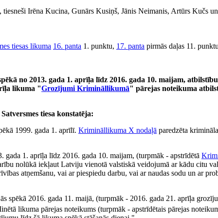
ņš, tiesneši Irēna Kucina, Gunārs Kusiņš, Jānis Neimanis, Artūrs Kučs u
mes tiesas likuma
16. panta
1. punktu,
17. panta
pirmās daļas 11. punktu
spēkā no 2013. gada 1. aprīļa līdz 2016. gada 10. maijam, atbilstīb
īļa likuma "
Grozījumi Krimināllikumā
" pārejas noteikuma atbils
Satversmes tiesa konstatēja:
spēkā 1999. gada 1. aprīlī.
Krimināllikuma
X nodaļā
paredzēta krimināl
. gada 1. aprīļa līdz 2016. gada 10. maijam, (turpmāk - apstrīdētā
Krim
ību nolūkā iekļaut Latviju vienotā valstiskā veidojumā ar kādu citu valst
brīvības atņemšanu, vai ar piespiedu darbu, vai ar naudas sodu un ar pro
ājās spēkā 2016. gada 11. maijā, (turpmāk - 2016. gada 21. aprīļa grozīju
Minētā likuma pārejas noteikums (turpmāk - apstrīdētais pārejas noteik
ījumu līdz šā likuma spēkā stāšanās dienai."