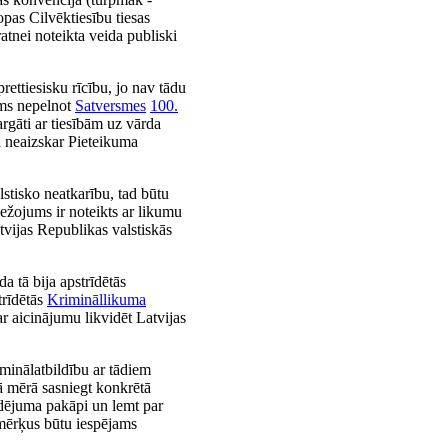
opas Cilvēktiesību tiesas
ratnei noteikta veida publiski
ettiesisku rīcību, jo nav tādu
jums nepelnot
Satversmes
100.
argāti ar tiesībām uz vārda
neaizskar Pieteikuma
stisko neatkarību, tad būtu
ežojums ir noteikts ar likumu
atvijas Republikas valstiskās
a tā bija apstrīdētās
trīdētās
Krimināllikuma
r aicinājumu likvidēt Latvijas
iminālatbildību ar tādiem
šā mērā sasniegt konkrētā
udējuma pakāpi un lemt par
 mērķus būtu iespējams