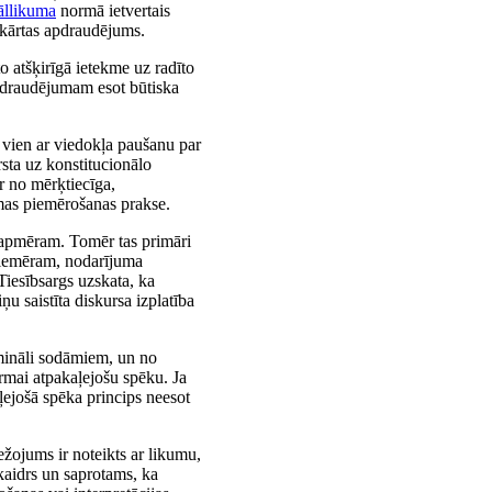
āllikuma
normā ietvertais
iekārtas apdraudējums.
o atšķirīgā ietekme uz radīto
iedraudējumam esot būtiska
e vien ar viedokļa paušanu par
rsta uz konstitucionālo
r no mērķtiecīga,
as piemērošanas prakse.
s apmēram. Tomēr tas primāri
 piemēram, nodarījuma
Tiesībsargs uzskata, ka
u saistīta diskursa izplatība
imināli sodāmiem, un no
rmai atpakaļejošu spēku. Ja
ļejošā spēka princips neesot
ežojums ir noteikts ar likumu,
 skaidrs un saprotams, ka