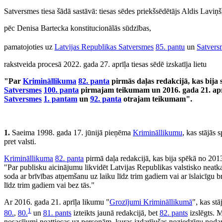
Satversmes tiesa šādā sastāvā: tiesas sēdes priekšsēdētājs Aldis Lavi
pēc Denisa Bartecka konstitucionālās sūdzības,
pamatojoties uz
Latvijas Republikas Satversmes
85. pantu
un
Satvers
rakstveida procesā 2022. gada 27. aprīļa tiesas sēdē izskatīja lietu
"Par
Krimināllikuma
82. panta
pirmās daļas redakcijā, kas bija 
Satversmes
100. panta
pirmajam teikumam un 2016. gada 21. apr
Satversmes
1. pantam
un
92. panta
otrajam teikumam".
1.
Saeima 1998. gada 17. jūnijā pieņēma
Krimināllikumu
, kas stājās 
pret valsti.
Krimināllikuma
82. panta
pirmā daļa redakcijā, kas bija spēkā no 2013
"Par publisku aicinājumu likvidēt Latvijas Republikas valstisko neatkar
soda ar brīvības atņemšanu uz laiku līdz trim gadiem vai ar īslaicīgu 
līdz trim gadiem vai bez tās."
Ar 2016. gada 21. aprīļa likumu "
Grozījumi Krimināllikumā
", kas st
1
80.
,
80.
un
81. pants
izteikts jaunā redakcijā, bet
82. pants
izslēgts. 
nosacījumi neattiecas uz personām, kuras izdarījušas noziedzīgu nodar