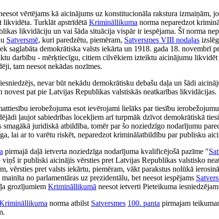
 neesot vērtējams kā aicinājums uz konstitucionāla rakstura izmaiņām, j
t likvidēta. Turklāt apstrīdētā
Krimināllikuma
norma neparedzot krimināl
likas likvidāciju un vai šāda situācija vispār ir iespējama. Šī norma nep
anu
Satversmē
, kuri paredzētu, piemēram,
Satversmes
VIII nodaļas
izslē
 tiek saglabāta demokrātiska valsts iekārta un 1918. gada 18. novembrī p
ktu darbību - mērķtiecīgu, citiem cilvēkiem izteiktu aicinājumu likvidēt
udēji, tam neesot nekādas nozīmes.
 iesniedzējs, nevar būt nekādu demokrātisku debašu daļa un šādi aicinā
 novest pat pie Latvijas Republikas valstiskās neatkarības likvidācijas.
ttiesību ierobežojuma esot ievērojami lielāks par tiesību ierobežojumu 
ējādi ļaujot sabiedrības locekļiem arī turpmāk dzīvot demokrātiskā tiesi
es smagākā juridiskā atbildība, tomēr par šo noziedzīgo nodarījumu paredz
a, lai ar to varētu riskēt, neparedzot kriminālatbildību par publisku aic
a
pirmajā daļā ietverta noziedzīga nodarījuma kvalificējošā pazīme "
Sa
viņš ir publiski aicinājis vērsties pret Latvijas Republikas valstisko ne
, vērsties pret valsts iekārtu, piemēram, vākt parakstus nolūkā ierosin
ktu mainīta no parlamentāras uz prezidentālu, bet neesot iespējams
Satver
rīļa grozījumiem
Krimināllikumā
neesot ietverti Pieteikuma iesniedzējam
Krimināllikuma
norma atbilst
Satversmes
100. panta
pirmajam teikumam 
m.