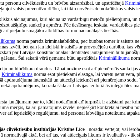
u personu cilvēktiesību un brīvību aizsardzībai, un apstrīdētajā
Krimin
aujot valsts preventīvu rīcību, lai tiktu novērsts demokrātiskas valsts 
iskus aicinājumus, kuri aicina uz vardarbīgu metožu pielietojumu, un t
edzot atšķirīgu sankciju apmēru. Pēc tiesībsarga ieskata, vardarbības p
īgi arī pieļautu smagāku atbildības formu nacionālajās tiesībās.
llikuma
norma paredz kriminālatbildību, pēc būtības tomēr ir saistīts n
s izvēli, bet gan jau idejiski ir saistīts ar provocējošu darbību, kas vē
zskati par Latvijas konstitucionālās identitātes jautājumiem būtu jānošķi
 gāšanai. Šai sakarā vērā ņemama būtu apstrīdētās
Krimināllikuma
norm
āciju un hibrīdkara draudus. Tāpat nozīme esot arī piemērotās sankcija
ā
Krimināllikuma
norma esot pietiekami elastīga, lai varētu ņemt vērā,
ošā apdraudējuma intensitāti un attiecīgi ietekmēt arī piemērojamo sodu. 
ekā apdraudējums, ko rada šāda ar Latvijas teritoriālās integritātes maiņ
sta jautājumam par to, kādi nodarījumi arī turpmāk ir atzīstami par kr
juma mērķis, kā arī pamatojums izvēlei nepiešķirt konkrētajai tiesību no
ver arī iepriekšējo regulējumu, tad personai labvēlīga noteikuma atpaka
s cilvēktiesību institūcijās Kristīne Līce
- norāda: vērtējot, vai ierob
 normatīvajā aktā, bet arī tas, vai attiecīgais likums ir kvalitatīvs - tik