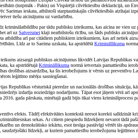
iesībām (turpmāk - Pakts) un Vispārējā cilvēktiesību deklarācijā, un Eir
c Saeimas ieskata, atbilstoši starptautiskajās cilvēktiesībās atzītajai izp
neietver tiešu aicinājumu uz vardarbību.
 kriminālatbildību par tādu publisku izteikumu, kas aicina ne vien uz pr
 bet arī uz
Satversmei
klaji neatbilstošu rīcību, un šāds publisks aicinā
a atbildība arī par citādiem publiskiem izteikumiem, kas arī netiek aizs
vērtībām. Līdz ar to Saeima uzskata, ka apstrīdētā
Krimināllikuma
norma 
teikums aizsargā publiskus aicinājumus likvidēt Latvijas Republikas val
kata, ka apstrīdētajā
Krimināllikuma
normā ietvertais pamattiesību ierob
rības drošības aizsardzība, ka šis ierobežojums ir vērsts uz preventīvu L
emērots leģitīmo mērķu sasniegšanai.
as Republikas vēsturiskā pieredze un nacionālās drošības situācija, kād
sniedzējs izdarīja noziedzīgo nodarījumu. Tāpat esot jāņem vērā arī aps
a 2016. gada pārskata, minētajā gadā bijis tikai viens kriminālprocess pa
entīvs efekts. Tādēļ efektivitātes kontekstā neesot korekti salīdzināt kr
krimināltiesiskas sekas. Ar citiem piespiedu līdzekļiem nevarot tādā pa
tkarību un demokrātisko iekārtu, esot tiesīga pastāvīgi vērtēt tās apdra
 saudzējošāki līdzekļi, ar kuriem pamattiesību ierobežojuma leģitīmos