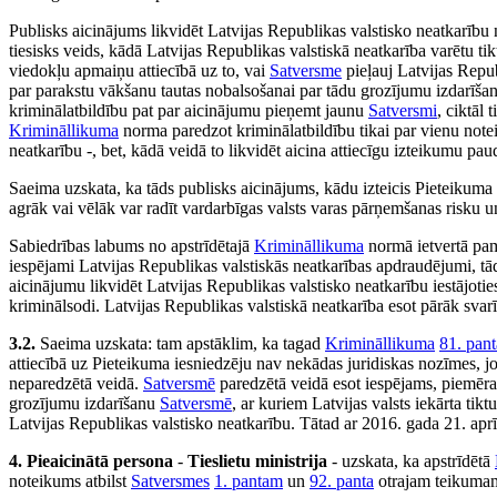
Publisks aicinājums likvidēt Latvijas Republikas valstisko neatkarību
tiesisks veids, kādā Latvijas Republikas valstiskā neatkarība varētu tik
viedokļu apmaiņu attiecībā uz to, vai
Satversme
pieļauj Latvijas Repub
par parakstu vākšanu tautas nobalsošanai par tādu grozījumu izdarīš
kriminālatbildību pat par aicinājumu pieņemt jaunu
Satversmi
, ciktāl
Krimināllikuma
norma paredzot kriminālatbildību tikai par vienu notei
neatkarību -, bet, kādā veidā to likvidēt aicina attiecīgu izteikumu pa
Saeima uzskata, ka tāds publisks aicinājums, kādu izteicis Pieteikuma
agrāk vai vēlāk var radīt vardarbīgas valsts varas pārņemšanas risku un
Sabiedrības labums no apstrīdētajā
Krimināllikuma
normā ietvertā pama
iespējami Latvijas Republikas valstiskās neatkarības apdraudējumi, tād
aicinājumu likvidēt Latvijas Republikas valstisko neatkarību iestājoti
kriminālsodi. Latvijas Republikas valstiskā neatkarība esot pārāk svarīg
3.2.
Saeima uzskata: tam apstāklim, ka tagad
Krimināllikuma
81. pant
attiecībā uz Pieteikuma iesniedzēju nav nekādas juridiskas nozīmes, jo 
neparedzētā veidā.
Satversmē
paredzētā veidā esot iespējams, piemēram
grozījumu izdarīšanu
Satversmē
, ar kuriem Latvijas valsts iekārta ti
Latvijas Republikas valstisko neatkarību. Tātad ar 2016. gada 21. ap
4. Pieaicinātā persona
-
Tieslietu ministrija
- uzskata, ka apstrīdētā
noteikums atbilst
Satversmes
1. pantam
un
92. panta
otrajam teikuma