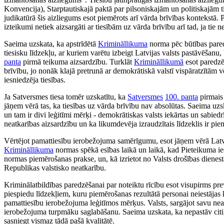
Konvencija), Starptautiskajā paktā par pilsoniskajām un politiskajām t
judikatūrā šis aizliegums esot piemērots arī vārda brīvības kontekstā. Pē
izteikumi netiek aizsargāti ar tiesībām uz vārda brīvību arī tad, ja tie 
Saeima uzskata, ka apstrīdētā
Krimināllikuma
norma pēc būtības paredz
tiesisku līdzekļu, ar kuriem varētu izbeigt Latvijas valsts pastāvēšanu,
panta
pirmā teikuma aizsardzību. Turklāt
Krimināllikumā
esot paredzēt
brīvību, jo nonāk klajā pretrunā ar demokrātiskā valstī vispāratzītām 
iesniedzēja tiesības.
Ja Satversmes tiesa tomēr uzskatītu, ka
Satversmes
100. panta
pirmais 
jāņem vērā tas, ka tiesības uz vārda brīvību nav absolūtas. Saeima uzs
un tam ir divi leģitīmi mērķi - demokrātiskas valsts iekārtas un sabied
neatkarības aizsardzību un ka likumdevēja izraudzītais līdzeklis ir pi
Vērtējot pamattiesību ierobežojuma samērīgumu, esot jāņem vērā Latvij
Krimināllikuma
normas spēkā esības laikā un laikā, kad Pieteikuma ie
normas piemērošanas prakse, un, kā izrietot no Valsts drošības dienest
Republikas valstisko neatkarību.
Kriminālatbildības paredzēšanai par noteiktu rīcību esot visupirms prev
piespiedu līdzekļiem, kuru piemērošanas rezultātā personai neiestājas 
pamattiesību ierobežojuma leģitīmos mērķus. Valsts, sargājot savu nea
ierobežojuma turpmāku saglabāšanu. Saeima uzskata, ka nepastāv citi,
sasniegt vismaz tādā pašā kvalitātē.