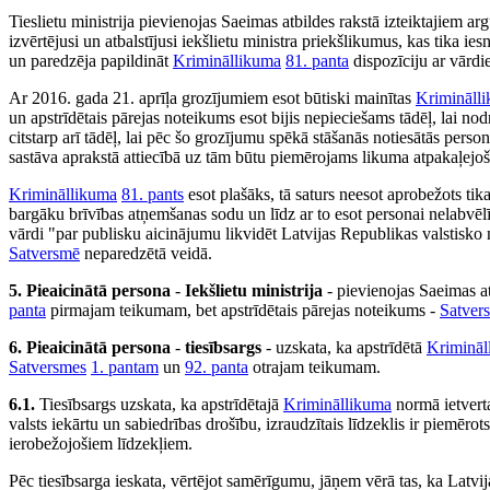
Tieslietu ministrija pievienojas Saeimas atbildes rakstā izteiktajiem a
izvērtējusi un atbalstījusi iekšlietu ministra priekšlikumus, kas tika ie
un paredzēja papildināt
Krimināllikuma
81. panta
dispozīciju ar vārdi
Ar 2016. gada 21. aprīļa grozījumiem esot būtiski mainītas
Krimināll
un apstrīdētais pārejas noteikums esot bijis nepieciešams tādēļ, lai no
citstarp arī tādēļ, lai pēc šo grozījumu spēkā stāšanās notiesātās per
sastāva aprakstā attiecībā uz tām būtu piemērojams likuma atpakaļejoš
Krimināllikuma
81. pants
esot plašāks, tā saturs neesot aprobežots tik
bargāku brīvības atņemšanas sodu un līdz ar to esot personai nelabvēl
vārdi "par publisku aicinājumu likvidēt Latvijas Republikas valstisko 
Satversmē
neparedzētā veidā.
5. Pieaicinātā persona
-
Iekšlietu ministrija
- pievienojas Saeimas at
panta
pirmajam teikumam, bet apstrīdētais pārejas noteikums -
Satver
6. Pieaicinātā persona
-
tiesībsargs
- uzskata, ka apstrīdētā
Krimināl
Satversmes
1. pantam
un
92. panta
otrajam teikumam.
6.1.
Tiesībsargs uzskata, ka apstrīdētajā
Krimināllikuma
normā ietverta
valsts iekārtu un sabiedrības drošību, izraudzītais līdzeklis ir piemēr
ierobežojošiem līdzekļiem.
Pēc tiesībsarga ieskata, vērtējot samērīgumu, jāņem vērā tas, ka Latvija