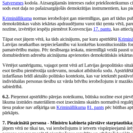
Satversmes
kodola. Aizsargājamās intereses radot priekšnoteikumus cit
sods esot daļa no pašaizsargājošās demokrātijas instrumentiem, kas pieļ
Krimināllikuma
normas ierobežojot gan miermīlīgus, gan arī tādus publ
demokrātiskas valsts iekārtas apdraudējumu varot tikt ņemta vērā, par
nozīme, izvērtējot iespēju piemērot Konvencijas
17. pantu
, kas attiec
Tāpat esot jāņem vērā, ka tāds aicinājums, par kuru apstrīdētā
Kriminā
Latvijas neatkarības nepieciešamību vai konkrētas konstitucionālās forma
pamatvērtību maiņu. Pēc tiesībsarga ieskata, miermīlīgā veidā pausti u
domubiedriem adresēta aicinājuma apvienoties demokrātiskās iekārtas
Vērtējot samērīgumu, vajagot ņemt vērā arī Latvijas ģeopolitisko situ
esot tiesību piemērotāja uzdevums, nosakot atbilstošu sodu. Apstrīdēt
izdarīšanas brīdī aktuālo politisko kontekstu, kas var ietekmēt pastāv
individuālas personas tiesību uz vārda brīvību ierobežojums ir mazāks n
sabiedrībā.
6.2.
Pieņemot apstrīdēto pārejas noteikumu, būtiska nozīme esot pievēr
likuma izstrādes materiāliem esot izsecināms skaidrs normatīvā regulē
tiesu prakse nav atšķirīga un
Krimināllikuma
81. pants
pēc būtības apt
pārkāpts.
7. Pieaicinātā persona
-
Ministru kabineta pārstāve starptautiskajā
jāņem vērā ne tikai tas, vai ierobežojums ir ietverts vispārpieejamā ārējā