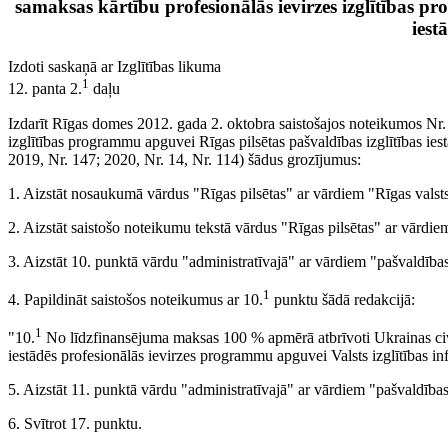
samaksas kārtību profesionālās ievirzes izglītības p
iest
Izdoti saskaņā ar Izglītības likuma
1
12. panta 2.
daļu
Izdarīt Rīgas domes 2012. gada 2. oktobra saistošajos noteikumos Nr.
izglītības programmu apguvei Rīgas pilsētas pašvaldības izglītības ies
2019, Nr. 147; 2020, Nr. 14, Nr. 114) šādus grozījumus:
1. Aizstāt nosaukumā vārdus "Rīgas pilsētas" ar vārdiem "Rīgas valsts
2. Aizstāt saistošo noteikumu tekstā vārdus "Rīgas pilsētas" ar vārdiem
3. Aizstāt 10. punktā vārdu "administratīvajā" ar vārdiem "pašvaldības
1
4. Papildināt saistošos noteikumus ar 10.
punktu šādā redakcijā:
1
"10.
No līdzfinansējuma maksas 100 % apmērā atbrīvoti Ukrainas civilie
iestādēs profesionālās ievirzes programmu apguvei Valsts izglītības in
5. Aizstāt 11. punktā vārdu "administratīvajā" ar vārdiem "pašvaldības
6. Svītrot 17. punktu.