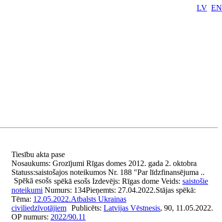
LV
EN
Tiesību akta pase
Nosaukums:
Grozījumi Rīgas domes 2012. gada 2. oktobra
Statuss:
saistošajos noteikumos Nr. 188 "Par līdzfinansējuma ..
Spēkā esošs
spēkā esošs
Izdevējs:
Rīgas dome
Veids:
saistošie
noteikumi
Numurs:
134
Pieņemts:
27.04.2022.
Stājas spēkā:
Tēma:
12.05.2022.
Atbalsts Ukrainas
civiliedzīvotājiem
Publicēts:
Latvijas Vēstnesis
, 90, 11.05.2022.
OP numurs:
2022/90.11