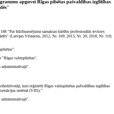
rogrammu apguvei Rīgas pilsētas pašvaldības izglītības
ādēs"
 188 "Par līdzfinansējuma samaksas kārtību profesionālās ievirzes
tādēs" (Latvijas Vēstnesis, 2012, Nr. 169; 2013, Nr. 20; 2018, Nr. 110;
pilsētas".
 "Rīgas valstspilsētas".
 administratīvajā".
dzīvotāji, kuri reģistrēti Rīgas valstspilsētas pašvaldības izglītības
formācijas sistēmā (VIIS)."
 administratīvajā".