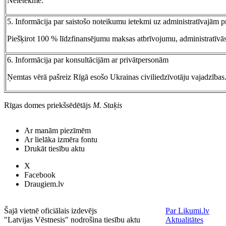
Neietekmē.
5. Informācija par saistošo noteikumu ietekmi uz administratīvajām
Piešķirot 100 % līdzfinansējumu maksas atbrīvojumu, administratīvās
6. Informācija par konsultācijām ar privātpersonām
Ņemtas vērā pašreiz Rīgā esošo Ukrainas civiliedzīvotāju vajadzības
Rīgas domes priekšsēdētājs
M. Staķis
Ar manām piezīmēm
Ar lielāka izmēra fontu
Drukāt tiesību aktu
X
Facebook
Draugiem.lv
Šajā vietnē oficiālais izdevējs
Par Likumi.lv
"Latvijas Vēstnesis" nodrošina tiesību aktu
Aktualitātes