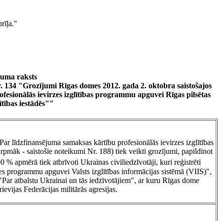
rīļa."
juma raksts
. 134 "Grozījumi Rīgas domes 2012. gada 2. oktobra saistošajos
esionālās ievirzes izglītības programmu apguvei Rīgas pilsētas
ītības iestādēs""
r līdzfinansējuma samaksas kārtību profesionālās ievirzes izglītības
rpmāk - saistošie noteikumi Nr. 188) tiek veikti grozījumi, papildinot
% apmērā tiek atbrīvoti Ukrainas civiliedzīvotāji, kuri reģistrēti
rzes programmu apguvei Valsts izglītības informācijas sistēmā (VIIS)",
Par atbalstu Ukrainai un tās iedzīvotājiem", ar kuru Rīgas dome
ievijas Federācijas militārās agresijas.