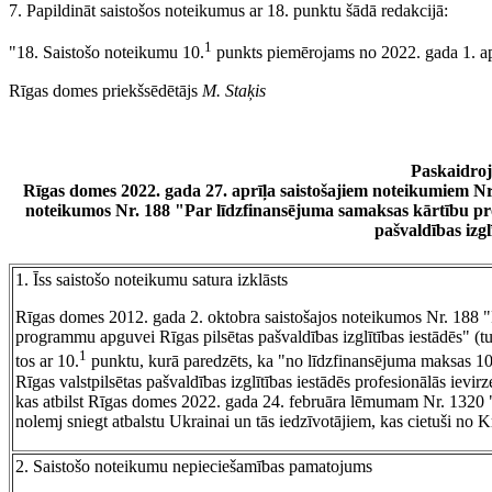
7. Papildināt saistošos noteikumus ar 18. punktu šādā redakcijā:
1
"18. Saistošo noteikumu 10.
punkts piemērojams no 2022. gada 1. ap
Rīgas domes priekšsēdētājs
M. Staķis
Paskaidro
Rīgas domes 2022. gada 27. aprīļa saistošajiem noteikumiem Nr
noteikumos Nr. 188 "Par līdzfinansējuma samaksas kārtību prof
pašvaldības izgl
1. Īss saistošo noteikumu satura izklāsts
Rīgas domes 2012. gada 2. oktobra saistošajos noteikumos Nr. 188 "Pa
programmu apguvei Rīgas pilsētas pašvaldības izglītības iestādēs" (tu
1
tos ar 10.
punktu, kurā paredzēts, ka "no līdzfinansējuma maksas 100 
Rīgas valstpilsētas pašvaldības izglītības iestādēs profesionālās ievi
kas atbilst Rīgas domes 2022. gada 24. februāra lēmumam Nr. 1320 "
nolemj sniegt atbalstu Ukrainai un tās iedzīvotājiem, kas cietuši no Kr
2. Saistošo noteikumu nepieciešamības pamatojums