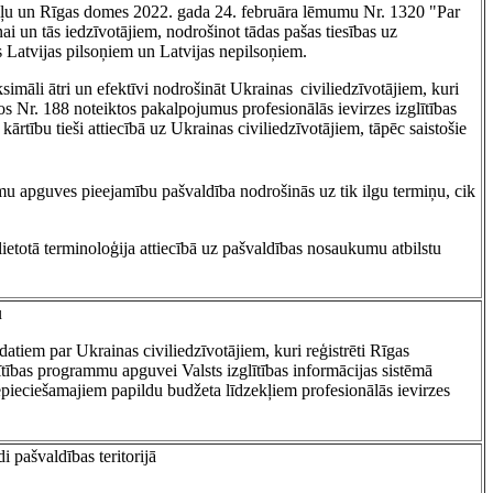
 daļu un Rīgas domes 2022. gada 24. februāra lēmumu Nr. 1320 "Par
ai un tās iedzīvotājiem, nodrošinot tādas pašas tiesības uz
s Latvijas pilsoņiem un Latvijas nepilsoņiem.
simāli ātri un efektīvi nodrošināt Ukrainas civiliedzīvotājiem, kuri
mos Nr. 188 noteiktos pakalpojumus profesionālās ievirzes izglītības
rtību tieši attiecībā uz Ukrainas civiliedzīvotājiem, tāpēc saistošie
mmu apguves pieejamību pašvaldība nodrošinās uz tik ilgu termiņu, cik
 lietotā terminoloģija attiecībā uz pašvaldības nosaukumu atbilstu
u
 datiem par Ukrainas civiliedzīvotājiem, kuri reģistrēti Rīgas
glītības programmu apguvei Valsts izglītības informācijas sistēmā
epieciešamajiem papildu budžeta līdzekļiem profesionālās ievirzes
 pašvaldības teritorijā