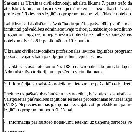
Saskaņā ar Ukrainas civiliedzīvotāju atbalsta likuma 7. panta trešo
atbalstu Ukrainai un tās iedzīvotājiem" nolemts sniegt atbalstu Ukrain
profesionālās ievirzes izglītības programmu apguvi, kādas ir noteikta
Lai Rīgas valstspilsētas pašvaldība (turpmāk - pašvaldība) varētu mak
izmitināti pašvaldības administratīvajā teritorijā, saistošajos noteiku
programmu apguvē, ir nepieciešams noteikt īpašu atbalsta sniegšanas kā
1
noteikumi Nr. 188 ir papildināti ar 10.
punktu.
Ukrainas civiliedzīvotājiem profesionālās ievirzes izglītības progra
personas vajadzībām pakalpojums būs nepieciešams.
Ir veikti saistošo noteikumu Nr. 188 redakcionālie labojumi, lai tajos
Administratīvo teritoriju un apdzīvoto vietu likumam.
3. Informācija par saistošo noteikumu ietekmi uz pašvaldības budžet
Ietekme uz pašvaldības budžetu tiks noteikta, balstoties uz statistikas
valstpilsētas pašvaldības izglītības iestādēs profesionālās ievirzes iz
(VIIS). Nepieciešamības gadījumā tiks sagatavoti priekšlikumi par n
izglītības programmu nodrošināšanai.
4. Informācija par saistošo noteikumu ietekmi uz uzņēmējdarbības vidi