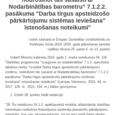
Nodarbinātības barometru" 7.1.2.2.
pasākuma "Darba tirgus apsteidzošo
pārkārtojumu sistēmas ieviešana"
īstenošanas noteikumi"
Izdoti saskaņā ar Eiropas Savienības struktūrfondu un
Kohēzijas fonda 2014.-2020. gada plānošanas perioda
vadības likuma 20. panta 6. un 13. punktu
Izdarīt Ministru kabineta 2016. gada 1. marta noteikumos Nr. 126
"Darbības programmas "Izaugsme un nodarbinātība" 7.1.2. specifiskā
atbalsta mērķa "Izveidot Darba tirgus apsteidzošo pārkārtojumu
sistēmu, nodrošinot tās sasaisti ar Nodarbinātības barometru" 7.1.2.2.
pasākuma "Darba tirgus apsteidzošo pārkārtojumu sistēmas
ieviešana" īstenošanas noteikumi" (Latvijas Vēstnesis, 2016, 44. nr.;
2017, 129. nr.; 2021, 154. nr.) šādus grozījumus:
1. Izteikt 28. punktu šādā redakcijā:
"28. Šo noteikumu 16.1.3. apakšpunktā minētās atbalstāmās darbības
īstenošanu nodrošina finansējuma saņēmēja piesaistīts pakalpojumu
sniedzējs, kas veic ekspresaptaujas, kā arī reizi gadā darba devēju