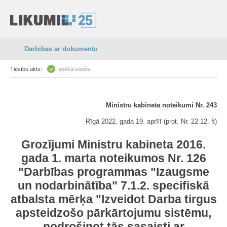
Darbības ar dokumentu
Tiesību akts:
spēkā esošs
Ministru kabineta noteikumi Nr. 243
Rīgā 2022. gada 19. aprīlī (prot. Nr. 22 12. §)
Grozījumi Ministru kabineta 2016.
gada 1. marta noteikumos Nr. 126
"Darbības programmas "Izaugsme
un nodarbinātība" 7.1.2. specifiskā
atbalsta mērķa "Izveidot Darba tirgus
apsteidzošo pārkārtojumu sistēmu,
nodrošinot tās sasaisti ar