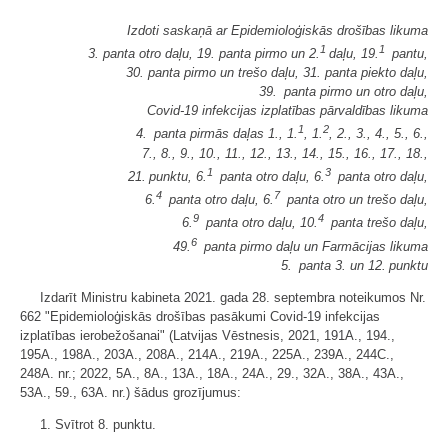
Izdoti saskaņā ar Epidemioloģiskās drošības likuma
1
1
3. panta otro daļu, 19. panta pirmo un 2.
daļu, 19.
pantu,
30. panta pirmo un trešo daļu, 31. panta piekto daļu,
39. panta pirmo un otro daļu,
Covid-19 infekcijas izplatības pārvaldības likuma
1
2
4. panta pirmās daļas 1., 1.
, 1.
, 2., 3., 4., 5., 6.,
7., 8., 9., 10., 11., 12., 13., 14., 15., 16., 17., 18.,
1
3
21. punktu, 6.
panta otro daļu, 6.
panta otro daļu,
4
7
6.
panta otro daļu, 6.
panta otro un trešo daļu,
9
4
6.
panta otro daļu, 10.
panta trešo daļu,
6
49.
panta pirmo daļu un Farmācijas likuma
5. panta 3. un 12. punktu
Izdarīt Ministru kabineta 2021. gada 28. septembra noteikumos Nr.
662 "Epidemioloģiskās drošības pasākumi Covid-19 infekcijas
izplatības ierobežošanai" (Latvijas Vēstnesis, 2021, 191A., 194.,
195A., 198A., 203A., 208A., 214A., 219A., 225A., 239A., 244C.,
248A. nr.; 2022, 5A., 8A., 13A., 18A., 24A., 29., 32A., 38A., 43A.,
53A., 59., 63A. nr.) šādus grozījumus:
1. Svītrot 8. punktu.