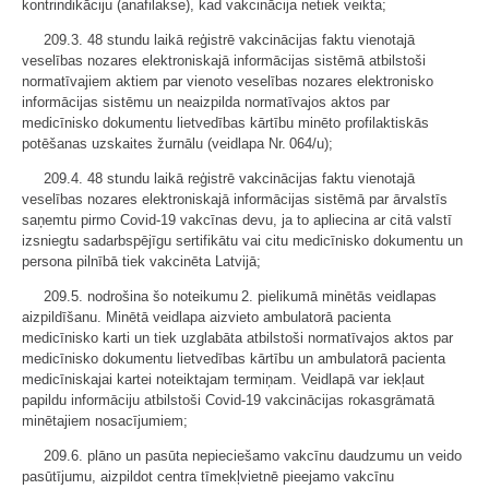
kontrindikāciju (anafilakse), kad vakcinācija netiek veikta;
209.3. 48 stundu laikā reģistrē vakcinācijas faktu vienotajā
veselības nozares elektroniskajā informācijas sistēmā atbilstoši
normatīvajiem aktiem par vienoto veselības nozares elektronisko
informācijas sistēmu un neaizpilda normatīvajos aktos par
medicīnisko dokumentu lietvedības kārtību minēto profilaktiskās
potēšanas uzskaites žurnālu (veidlapa Nr. 064/u);
209.4. 48 stundu laikā reģistrē vakcinācijas faktu vienotajā
veselības nozares elektroniskajā informācijas sistēmā par ārvalstīs
saņemtu pirmo Covid-19 vakcīnas devu, ja to apliecina ar citā valstī
izsniegtu sadarbspējīgu sertifikātu vai citu medicīnisko dokumentu un
persona pilnībā tiek vakcinēta Latvijā;
209.5. nodrošina šo noteikumu 2. pielikumā minētās veidlapas
aizpildīšanu. Minētā veidlapa aizvieto ambulatorā pacienta
medicīnisko karti un tiek uzglabāta atbilstoši normatīvajos aktos par
medicīnisko dokumentu lietvedības kārtību un ambulatorā pacienta
medicīniskajai kartei noteiktajam termiņam. Veidlapā var iekļaut
papildu informāciju atbilstoši Covid-19 vakcinācijas rokasgrāmatā
minētajiem nosacījumiem;
209.6. plāno un pasūta nepieciešamo vakcīnu daudzumu un veido
pasūtījumu, aizpildot centra tīmekļvietnē pieejamo vakcīnu