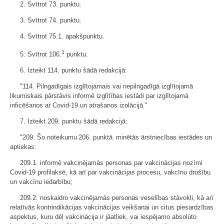
2. Svītrot 73. punktu.
3. Svītrot 74. punktu.
4. Svītrot 75.1. apakšpunktu.
1
5. Svītrot 106.
punktu.
6. Izteikt 114. punktu šādā redakcijā:
"114. Pilngadīgais izglītojamais vai nepilngadīgā izglītojamā
likumiskais pārstāvis informē izglītības iestādi par izglītojamā
inficēšanos ar Covid-19 un atrašanos izolācijā."
7. Izteikt 209. punktu šādā redakcijā:
"209. Šo noteikumu 206. punktā minētās ārstniecības iestādes un
aptiekas:
209.1. informē vakcinējamās personas par vakcinācijas nozīmi
Covid-19 profilaksē, kā arī par vakcinācijas procesu, vakcīnu drošību
un vakcīnu iedarbību;
209.2. noskaidro vakcinējamās personas veselības stāvokli, kā arī
relatīvās kontrindikācijas vakcinācijas veikšanai un citus piesardzības
aspektus, kuru dēļ vakcinācija ir jāatliek, vai iespējamo absolūto