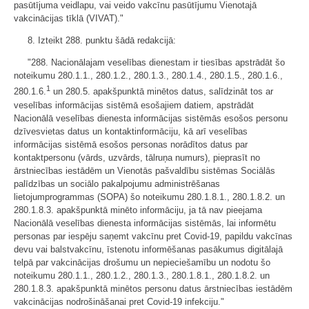
pasūtījuma veidlapu, vai veido vakcīnu pasūtījumu Vienotajā
vakcinācijas tīklā (VIVAT)."
8. Izteikt 288. punktu šādā redakcijā:
"288. Nacionālajam veselības dienestam ir tiesības apstrādāt šo
noteikumu 280.1.1., 280.1.2., 280.1.3., 280.1.4., 280.1.5., 280.1.6.,
1
280.1.6.
un 280.5. apakšpunktā minētos datus, salīdzināt tos ar
veselības informācijas sistēmā esošajiem datiem, apstrādāt
Nacionālā veselības dienesta informācijas sistēmās esošos personu
dzīvesvietas datus un kontaktinformāciju, kā arī veselības
informācijas sistēmā esošos personas norādītos datus par
kontaktpersonu (vārds, uzvārds, tālruņa numurs), pieprasīt no
ārstniecības iestādēm un Vienotās pašvaldību sistēmas Sociālās
palīdzības un sociālo pakalpojumu administrēšanas
lietojumprogrammas (SOPA) šo noteikumu 280.1.8.1., 280.1.8.2. un
280.1.8.3. apakšpunktā minēto informāciju, ja tā nav pieejama
Nacionālā veselības dienesta informācijas sistēmās, lai informētu
personas par iespēju saņemt vakcīnu pret Covid-19, papildu vakcīnas
devu vai balstvakcīnu, īstenotu informēšanas pasākumus digitālajā
telpā par vakcinācijas drošumu un nepieciešamību un nodotu šo
noteikumu 280.1.1., 280.1.2., 280.1.3., 280.1.8.1., 280.1.8.2. un
280.1.8.3. apakšpunktā minētos personu datus ārstniecības iestādēm
vakcinācijas nodrošināšanai pret Covid-19 infekciju."