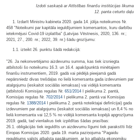
Izdoti saskaņā ar Attīstības finanšu institūcijas likuma
12. panta ceturto daļu
1. Izdarīt Ministru kabineta 2020. gada 14. jūlija noteikumos Nr.
458 "Noteikumi par kapitāla ieguldījumiem komersantos, kuru darbību
ietekmējusi Covid-19 izplatība" (Latvijas Vēstnesis, 2020, 136. nr.;
2021, 27., 200. nr.; 2022, 39. nr.) šādu grozījumu:
1.1. izteikt 26. punktu šādā redakcijā:
"26. Ja nekonvertējamo aizdevumu summa, kas tiek izsniegta
atbilstoši šo noteikumu 16.3. un 16.4. apakšpunktā minētajiem
finanšu instrumentiem, 2019. gadā vai pēdējā pieejamā gadā
nepārsniedz divas trešdaļas no lielā komersanta gada izdevumiem par
atalgojumu (ieskaitot sociālās iemaksas) vai vidējā komersanta
(atbilstoši Komisijas regulas Nr.
651/2014
I pielikuma 2. pantā,
Komisijas regulas Nr.
702/2014
I pielikuma 2. pantā vai Komisijas
regulas Nr.
1388/2014
I pielikuma 2. pantā noteiktajai definīcijai) gada
izdevumiem par atalgojumu (ieskaitot sociālās iemaksas) un 8,4 % no
lielā komersanta vai 12,5 % no vidējā komersanta kopējā apgrozījuma
2019. gadā, tad vienlaikus tiek izpildītas šādas prasības:
26.1. obligācijās tiek ieguldīts un aizdevumu līgumi tiek parakstīti līdz
Eiropas Komisijas 2020. gada 19. marta paziņojuma "Pagaidu
regulējums valsts atbalsta pasākumiem, ar ko atbalsta ekonomiku