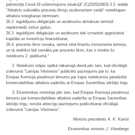
pašreizējā Covid-19 uzliesmojuma situācijā" (C(2020)1863) 3.3. iedaļā
"Atbalsts subsidētu procentu likmju aizdevumiem veidā" noteiktajam
atbalsta sniegšanas termiņam;
26.2. ieguldījumu obligācijās un aizdevumu atmaksas termiņš
nepārsniedz sešus gadus;
26.3. ieguldījumi obligācijās un aizdevumi tiek izmantoti apgrozāmā
kapitāla un investīciju finansēšanai;
26.4. procentu likmi nosaka, ņemot vērā finanšu instrumenta termiņu,
un tā nedrīkst būt zemāka par procentu likmi, kas ir minēta šo
noteikumu 2. pielikumā."
2. Noteikumi stājas spēkā nākamajā dienā pēc tam, kad oficiālajā
izdevumā "Latvijas Vēstnesis" publicēts paziņojums par to, ka
Eiropas Komisija pieņēmusi lēmumu par šajos noteikumos paredzētā
komercdarbības atbalsta saderību ar Eiropas Savienības iekšējo tirgu.
3. Ekonomikas ministrija pēc tam, kad Eiropas Komisija pieņēmusi
lēmumu par komercdarbības atbalsta saderību ar Eiropas Savienības
iekšējo tirgu, nosūta attiecīgu paziņojumu publicēšanai oficiālajā
izdevumā "Latvijas Vēstnesis".
Ministru prezidents
A. K. Kariņš
Ekonomikas ministrs
J. Vitenbergs