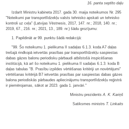
16. panta septīto daļu
Izdarīt Ministru kabineta 2017. gada 30. maija noteikumos Nr. 295
"Noteikumi par transportlīdzekļu valsts tehnisko apskati un tehnisko
kontroli uz ceļa" (Latvijas Vēstnesis, 2017, 147. nr.; 2018, 140. nr.;
2019, 67., 216. nr.; 2021, 13., 189. nr.) šādu grozījumu:
1. Papildināt ar 99. punktu šādā redakcijā:
"99. Šo noteikumu 1. pielikuma II sadaļas 6.1.3. koda A7 daļas
trešajā rindkopā ietvertās prasības par transportlīdzekļu saspiestas
dabas gāzes balonu periodisku pārbaudi atbilstošā inspicēšanas
institūcijā, kā arī šo noteikumu 1. pielikuma II sadaļas 6.1.3. koda B
daļas tabulas "B. Prasību izpildes vērtēšanas kritēriji un novērtējumi"
vērtēšanas kritērijā B7 ietvertās prasības par saspiestas dabas gāzes
balona periodiskās pārbaudes apliecinājumu transportlīdzekļu reģistrā
ir piemērojamas, sākot ar 2023. gada 1. janvāri."
Ministru prezidents
A. K. Kariņš
Satiksmes ministrs
T. Linkaits