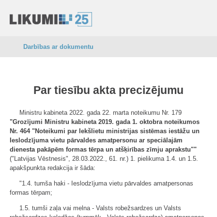
Darbības ar dokumentu
Par tiesību akta precizējumu
Ministru kabineta 2022. gada 22. marta noteikumu Nr. 179
"Grozījumi Ministru kabineta 2019. gada 1. oktobra noteikumos
Nr. 464 "Noteikumi par Iekšlietu ministrijas sistēmas iestāžu un
Ieslodzījuma vietu pārvaldes amatpersonu ar speciālajām
dienesta pakāpēm formas tērpa un atšķirības zīmju aprakstu""
("Latvijas Vēstnesis", 28.03.2022., 61. nr.) 1. pielikuma 1.4. un 1.5.
apakšpunkta redakcija ir šāda:
"1.4. tumša haki - Ieslodzījuma vietu pārvaldes amatpersonas
formas tērpam;
1.5. tumši zaļa vai melna - Valsts robežsardzes un Valsts