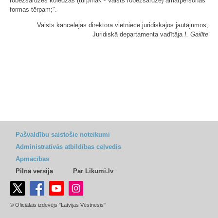
robežsardzes koledžas (turpmāk - Valsts robežsardze) amatpersonas
formas tērpam;".
Valsts kancelejas direktora vietniece juridiskajos jautājumos,
Juridiskā departamenta vadītāja
I. Gailīte
Pašvaldību saistošie noteikumi
Administratīvās atbildības ceļvedis
Apmācības
Pilnā versija
Par Likumi.lv
© Oficiālais izdevējs "Latvijas Vēstnesis"