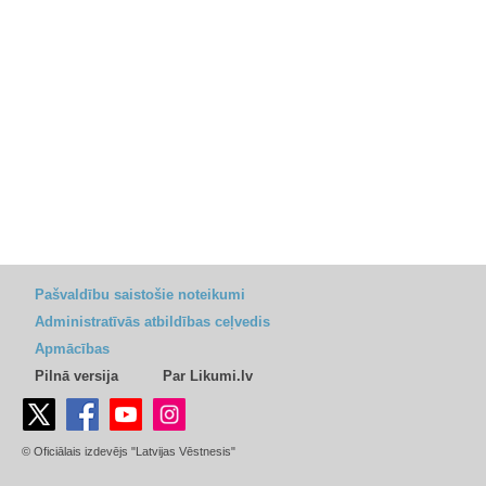
Pašvaldību saistošie noteikumi
Administratīvās atbildības ceļvedis
Apmācības
Pilnā versija
Par Likumi.lv
© Oficiālais izdevējs "Latvijas Vēstnesis"