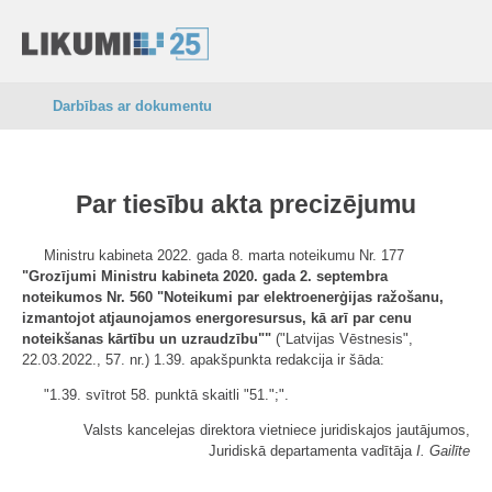
Darbības ar dokumentu
Par tiesību akta precizējumu
Ministru kabineta 2022. gada 8. marta noteikumu Nr. 177
"Grozījumi Ministru kabineta 2020. gada 2. septembra
noteikumos Nr. 560 "Noteikumi par elektroenerģijas ražošanu,
izmantojot atjaunojamos energoresursus, kā arī par cenu
noteikšanas kārtību un uzraudzību""
("Latvijas Vēstnesis",
22.03.2022., 57. nr.) 1.39. apakšpunkta redakcija ir šāda:
"1.39. svītrot 58. punktā skaitli "51.";".
Valsts kancelejas direktora vietniece juridiskajos jautājumos,
Juridiskā departamenta vadītāja
I. Gailīte