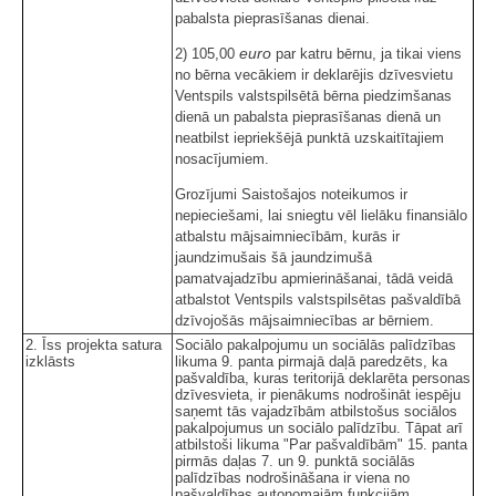
pabalsta pieprasīšanas dienai.
euro
2) 105,00
par katru bērnu, ja tikai viens
no bērna vecākiem ir deklarējis dzīvesvietu
Ventspils valstspilsētā bērna piedzimšanas
dienā un pabalsta pieprasīšanas dienā un
neatbilst iepriekšējā punktā uzskaitītajiem
nosacījumiem.
Grozījumi Saistošajos noteikumos ir
nepieciešami, lai sniegtu vēl lielāku finansiālo
atbalstu mājsaimniecībām, kurās ir
jaundzimušais šā jaundzimušā
pamatvajadzību apmierināšanai, tādā veidā
atbalstot Ventspils valstspilsētas pašvaldībā
dzīvojošās mājsaimniecības ar bērniem.
2. Īss projekta satura
Sociālo pakalpojumu un sociālās palīdzības
izklāsts
likuma 9. panta pirmajā daļā paredzēts, ka
pašvaldība, kuras teritorijā deklarēta personas
dzīvesvieta, ir pienākums nodrošināt iespēju
saņemt tās vajadzībām atbilstošus sociālos
pakalpojumus un sociālo palīdzību. Tāpat arī
atbilstoši likuma "Par pašvaldībām" 15. panta
pirmās daļas 7. un 9. punktā sociālās
palīdzības nodrošināšana ir viena no
pašvaldības autonomajām funkcijām.