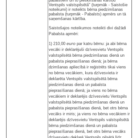
pabalstiem un to piešķiršanas kārtību
Ventspils valstspilsētā" (turpmāk - Saistošie
noteikumi) ir noteikts bērna piedzimšanas
pabalsta (turpmāk - Pabalsts) apmērs un tā
saņemšanas kārtība.
Saistošajos noteikumos noteikti divi dažādi
Pabalsta apmēri:
euro
1) 210,00
par katru bērnu: ja abi bērna
vecāki ir deklarējuši dzīvesvietu Ventspils
valstspilsētā bērna piedzimšanas dienā un
pabalsta pieprasīšanas dienā; ja bērna
dzimšanas apliecībā ir reģistrēts tikai viens
no bērna vecākiem, kura dzīvesvieta ir
deklarēta Ventspils valstspilsētā bērna
piedzimšanas dienā un pabalsta
pieprasīšanas dienā; ja viens no bērna
vecākiem ir deklarējis dzīvesvietu Ventspils
valstspilsētā bērna piedzimšanas dienā un
pabalsta pieprasīšanas dienā, bet otrs bērna
vecāks ir miris; ja viens no bērna vecākiem ir
deklarējis dzīvesvietu Ventspils valstspilsētā
bērna piedzimšanas dienā un pabalsta
pieprasīšanas dienā, bet otrs bērna vecāks
dzīvesvietu deklarē Ventspils pilsētā līdz