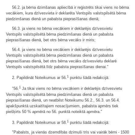
56.2. ja bērna dzimšanas apliecībā ir reģistrēts tikai viens no bērna
vecākiem, kura dzīvesvieta ir deklarēta Ventspils valstspilsētā bērna
piedzimšanas dienā un pabalsta pieprasīšanas dienā;
56.3. ja viens no bērna vecākiem ir deklarējis dzīvesvietu
Ventspils valstspilsētā bērna piedzimšanas dienā un pabalsta
pieprasīšanas dienā, bet otrs bērna vecāks ir miris;
56.4. ja viens no bērna vecākiem ir deklarējis dzīvesvietu
Ventspils valstspilsētā bērna piedzimšanas dienā un pabalsta
pieprasīšanas dienā, bet otrs bērna vecāks dzīvesvietu deklarē
Ventspils valstspilsētā līdz pabalsta pieprasīšanas dienai."
1
2. Papildināt Noteikumus ar 56.
punktu šādā redakcijā:
1
"56.
Ja tikai viens no bērna vecākiem ir deklarējis dzīvesvietu
Ventspils valstspilsētā bērna piedzimšanas dienā un pabalsta
pieprasīšanas dienā, un neatbilst Noteikumu 56.2., 56.3. un 56.4.
apakšpunktā uzskaitītajiem nosacījumiem, pabalsta apmērs tiek
piešķirts 50 % apmērā no 56. punktā noteiktā apmēra."
1
3. Papildināt Noteikumus ar 58.
punktu šādā redakcijā:
"Pabalsts, ja vienās dzemdībās dzimuši trīs vai vairāk bērni - 1500