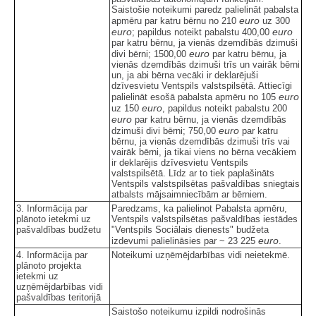
Saistošie noteikumi paredz palielināt pabalsta
euro
apmēru par katru bērnu no 210
uz 300
euro
euro
; papildus noteikt pabalstu 400,00
par katru bērnu, ja vienās dzemdībās dzimuši
euro
divi bērni; 1500,00
par katru bērnu, ja
vienās dzemdībās dzimuši trīs un vairāk bērni
un, ja abi bērna vecāki ir deklarējuši
dzīvesvietu Ventspils valstspilsētā. Attiecīgi
euro
palielināt esošā pabalsta apmēru no 105
euro
uz 150
, papildus noteikt pabalstu 200
euro
par katru bērnu, ja vienās dzemdībās
euro
dzimuši divi bērni; 750,00
par katru
bērnu, ja vienās dzemdībās dzimuši trīs vai
vairāk bērni, ja tikai viens no bērna vecākiem
ir deklarējis dzīvesvietu Ventspils
valstspilsētā. Līdz ar to tiek paplašināts
Ventspils valstspilsētas pašvaldības sniegtais
atbalsts mājsaimniecībām ar bērniem.
3. Informācija par
Paredzams, ka palielinot Pabalsta apmēru,
plānoto ietekmi uz
Ventspils valstspilsētas pašvaldības iestādes
pašvaldības budžetu
"Ventspils Sociālais dienests" budžeta
euro
izdevumi palielināsies par ~ 23 225
.
4. Informācija par
Noteikumi uzņēmējdarbības vidi neietekmē.
plānoto projekta
ietekmi uz
uzņēmējdarbības vidi
pašvaldības teritorijā
Saistošo noteikumu izpildi nodrošinās