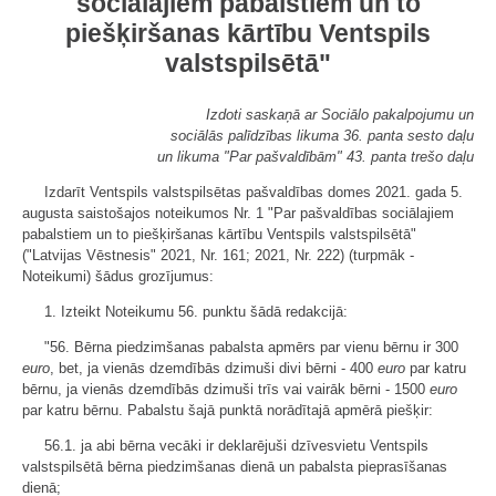
sociālajiem pabalstiem un to
piešķiršanas kārtību Ventspils
valstspilsētā"
Izdoti saskaņā ar Sociālo pakalpojumu un
sociālās palīdzības likuma 36. panta sesto daļu
un likuma "Par pašvaldībām" 43. panta trešo daļu
Izdarīt Ventspils valstspilsētas pašvaldības domes 2021. gada 5.
augusta saistošajos noteikumos Nr. 1 "Par pašvaldības sociālajiem
pabalstiem un to piešķiršanas kārtību Ventspils valstspilsētā"
("Latvijas Vēstnesis" 2021, Nr. 161; 2021, Nr. 222) (turpmāk -
Noteikumi) šādus grozījumus:
1. Izteikt Noteikumu 56. punktu šādā redakcijā:
"56. Bērna piedzimšanas pabalsta apmērs par vienu bērnu ir 300
euro
, bet, ja vienās dzemdībās dzimuši divi bērni - 400
euro
par katru
bērnu, ja vienās dzemdībās dzimuši trīs vai vairāk bērni - 1500
euro
par katru bērnu. Pabalstu šajā punktā norādītajā apmērā piešķir:
56.1. ja abi bērna vecāki ir deklarējuši dzīvesvietu Ventspils
valstspilsētā bērna piedzimšanas dienā un pabalsta pieprasīšanas
dienā;