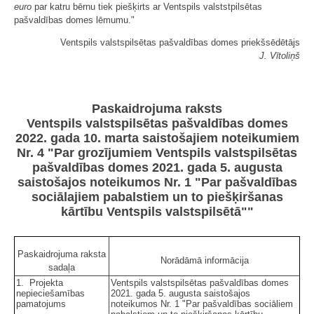
euro
par katru bērnu tiek piešķirts ar Ventspils valststpilsētas
pašvaldības domes lēmumu."
Ventspils valstspilsētas pašvaldības domes priekšsēdētājs
J. Vītoliņš
Paskaidrojuma raksts
Ventspils valstspilsētas pašvaldības domes
2022. gada 10. marta saistošajiem noteikumiem
Nr. 4 "Par grozījumiem Ventspils valstspilsētas
pašvaldības domes 2021. gada 5. augusta
saistošajos noteikumos Nr. 1 "Par pašvaldības
sociālajiem pabalstiem un to piešķiršanas
kārtību Ventspils valstspilsētā""
Paskaidrojuma raksta
Norādāmā informācija
sadaļa
1. Projekta
Ventspils valstspilsētas pašvaldības domes
nepieciešamības
2021. gada 5. augusta saistošajos
pamatojums
noteikumos Nr. 1 "Par pašvaldības sociāliem