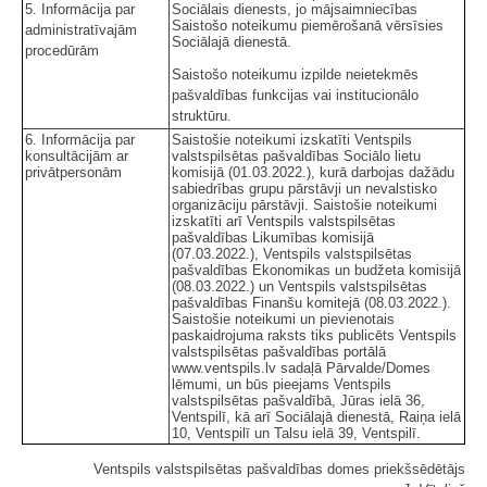
5. Informācija par
Sociālais dienests, jo mājsaimniecības
Saistošo noteikumu piemērošanā vērsīsies
administratīvajām
Sociālajā dienestā.
procedūrām
Saistošo noteikumu izpilde neietekmēs
pašvaldības funkcijas vai institucionālo
struktūru.
6. Informācija par
Saistošie noteikumi izskatīti Ventspils
konsultācijām ar
valstspilsētas pašvaldības Sociālo lietu
privātpersonām
komisijā (01.03.2022.), kurā darbojas dažādu
sabiedrības grupu pārstāvji un nevalstisko
organizāciju pārstāvji. Saistošie noteikumi
izskatīti arī Ventspils valstspilsētas
pašvaldības Likumības komisijā
(07.03.2022.), Ventspils valstspilsētas
pašvaldības Ekonomikas un budžeta komisijā
(08.03.2022.) un Ventspils valstspilsētas
pašvaldības Finanšu komitejā (08.03.2022.).
Saistošie noteikumi un pievienotais
paskaidrojuma raksts tiks publicēts Ventspils
valstspilsētas pašvaldības portālā
www.ventspils.lv sadaļā Pārvalde/Domes
lēmumi, un būs pieejams Ventspils
valstspilsētas pašvaldībā, Jūras ielā 36,
Ventspilī, kā arī Sociālajā dienestā, Raiņa ielā
10, Ventspilī un Talsu ielā 39, Ventspilī.
Ventspils valstspilsētas pašvaldības domes priekšsēdētājs