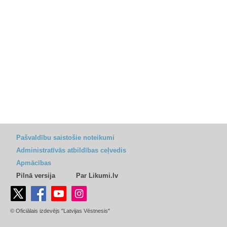
Pašvaldību saistošie noteikumi
Administratīvās atbildības ceļvedis
Apmācības
Pilnā versija
Par Likumi.lv
© Oficiālais izdevējs "Latvijas Vēstnesis"