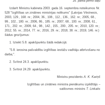
16. panta pirmo daļu
Izdarīt Ministru kabineta 2003. gada 16. septembra noteikumos Nr.
528 "Izglītības un zinātnes ministrijas nolikums" (Latvijas Vēstnesis,
2003, 129., 168. nr.; 2004, 36., 108., 112., 136., 162. nr.; 2005, 68.,
99., 102., 180. nr.; 2006, 86., 185. nr.; 2007, 68., 100. nr.; 2008, 61.,
171., 202. nr.; 2009, 64., 98., 142., 155., 200., 205. nr.; 2010, 120. nr.;
2012, 55. nr.; 2014, 77. nr.; 2016, 29. nr.; 2018, 38. nr.; 2019, 146. nr.)
šādus grozījumus:
1. Izteikt 5.8. apakšpunktu šādā redakcijā:
"5.8. ierosina pašvaldību izglītības iestāžu vadītāju atbrīvošanu no
darba;".
2. Svītrot 24.3. apakšpunktu.
3. Svītrot 24.29. apakšpunktu.
Ministru prezidents
A. K. Kariņš
Izglītības un zinātnes ministra pienākumu izpildītājs ‒
satiksmes ministrs
T. Linkaits