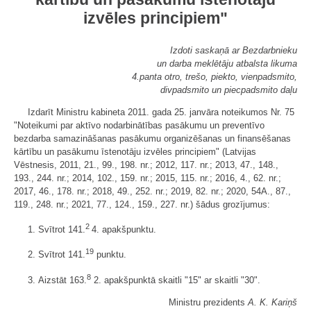
izvēles principiem"
Izdoti saskaņā ar Bezdarbnieku
un darba meklētāju atbalsta likuma
4.panta otro, trešo, piekto, vienpadsmito,
divpadsmito un piecpadsmito daļu
Izdarīt Ministru kabineta 2011. gada 25. janvāra noteikumos Nr. 75
"Noteikumi par aktīvo nodarbinātības pasākumu un preventīvo
bezdarba samazināšanas pasākumu organizēšanas un finansēšanas
kārtību un pasākumu īstenotāju izvēles principiem" (Latvijas
Vēstnesis, 2011, 21., 99., 198. nr.; 2012, 117. nr.; 2013, 47., 148.,
193., 244. nr.; 2014, 102., 159. nr.; 2015, 115. nr.; 2016, 4., 62. nr.;
2017, 46., 178. nr.; 2018, 49., 252. nr.; 2019, 82. nr.; 2020, 54A., 87.,
119., 248. nr.; 2021, 77., 124., 159., 227. nr.) šādus grozījumus:
2
1. Svītrot 141.
4. apakšpunktu.
19
2. Svītrot 141.
punktu.
8
3. Aizstāt 163.
2. apakšpunktā skaitli "15" ar skaitli "30".
Ministru prezidents
A. K. Kariņš