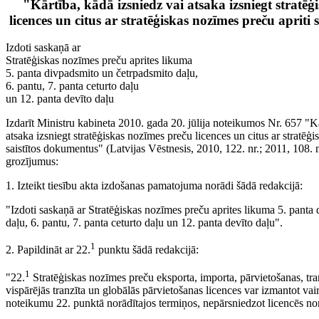
"Kārtība, kādā izsniedz vai atsaka izsniegt stratē
licences un citus ar stratēģiskas nozīmes preču apriti
Izdoti saskaņā ar
Stratēģiskas nozīmes preču aprites likuma
5. panta divpadsmito un četrpadsmito daļu,
6. pantu, 7. panta ceturto daļu
un 12. panta devīto daļu
Izdarīt Ministru kabineta 2010. gada 20. jūlija noteikumos Nr. 657 "Kā
atsaka izsniegt stratēģiskas nozīmes preču licences un citus ar stratēģi
saistītos dokumentus" (Latvijas Vēstnesis, 2010, 122. nr.; 2011, 108. n
grozījumus:
1. Izteikt tiesību akta izdošanas pamatojuma norādi šādā redakcijā:
"Izdoti saskaņā ar Stratēģiskas nozīmes preču aprites likuma 5. panta
daļu, 6. pantu, 7. panta ceturto daļu un 12. panta devīto daļu".
1
2. Papildināt ar 22.
punktu šādā redakcijā:
1
"22.
Stratēģiskas nozīmes preču eksporta, importa, pārvietošanas, tran
vispārējās tranzīta un globālās pārvietošanas licences var izmantot va
noteikumu 22. punktā norādītajos termiņos, nepārsniedzot licencēs n