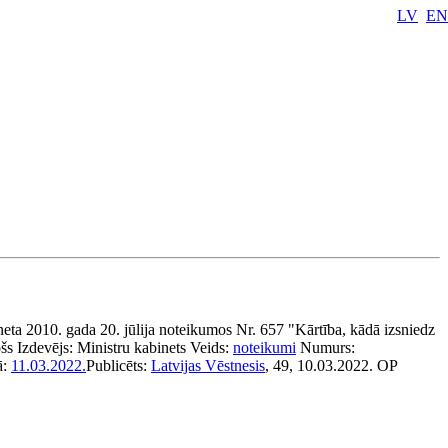
LV
EN
eta 2010. gada 20. jūlija noteikumos Nr. 657 "Kārtība, kādā izsniedz
šs
Izdevējs:
Ministru kabinets
Veids:
noteikumi
Numurs:
ā:
11.03.2022.
Publicēts:
Latvijas Vēstnesis
, 49, 10.03.2022.
OP