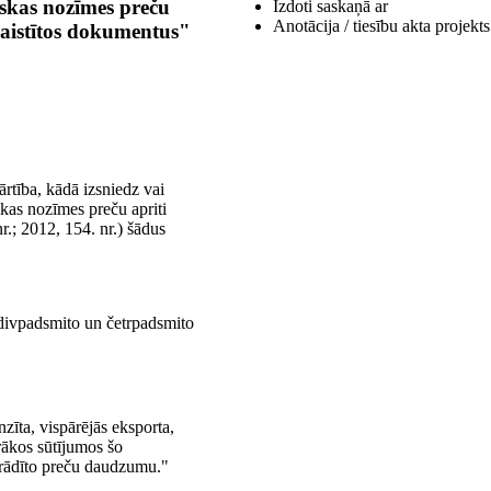
ģiskas nozīmes preču
Izdoti saskaņā ar
Anotācija / tiesību akta projekts
 saistītos dokumentus"
rtība, kādā izsniedz vai
skas nozīmes preču apriti
r.; 2012, 154. nr.) šādus
 divpadsmito un četrpadsmito
zīta, vispārējās eksporta,
irākos sūtījumos šo
orādīto preču daudzumu."