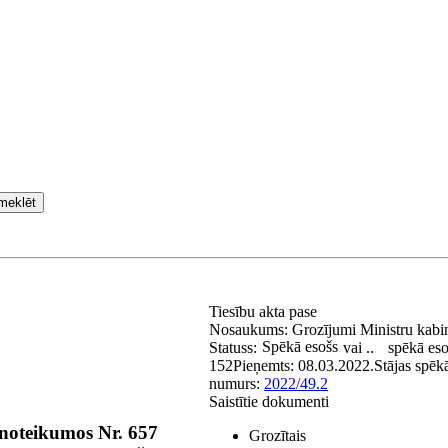
meklēt
Tiesību akta pase
Nosaukums:
Grozījumi Ministru kabin
Spēkā esošs
Statuss:
vai ..
spēkā eso
152
Pieņemts:
08.03.2022.
Stājas spēk
numurs:
2022/49.2
Saistītie dokumenti
 noteikumos Nr. 657
Grozītais