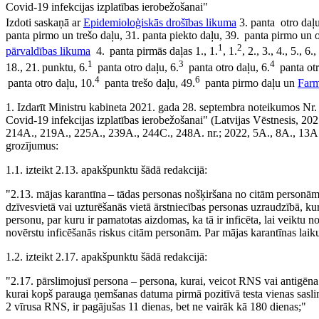
Covid-19 infekcijas izplatības ierobežošanai"
Izdoti saskaņā ar
Epidemioloģiskās drošības likuma
3. panta otro daļu
panta pirmo un trešo daļu, 31. panta piekto daļu, 39. panta pirmo un 
1
2
pārvaldības likuma
4. panta pirmās daļas 1., 1.
, 1.
, 2., 3., 4., 5., 6.
1
3
4
18., 21. punktu, 6.
panta otro daļu, 6.
panta otro daļu, 6.
panta otr
4
6
panta otro daļu, 10.
panta trešo daļu, 49.
panta pirmo daļu un
Farm
1. Izdarīt Ministru kabineta 2021. gada 28. septembra noteikumos Nr
Covid-19 infekcijas izplatības ierobežošanai" (Latvijas Vēstnesis, 2
214A., 219A., 225A., 239A., 244C., 248A. nr.; 2022, 5A., 8A., 13A.,
grozījumus:
1.1. izteikt 2.13. apakšpunktu šādā redakcijā:
"2.13. mājas karantīna – tādas personas nošķiršana no citām personām
dzīvesvietā vai uzturēšanās vietā ārstniecības personas uzraudzībā, kura
personu, par kuru ir pamatotas aizdomas, ka tā ir inficēta, lai veiktu
novērstu inficēšanās riskus citām personām. Par mājas karantīnas laiku
1.2. izteikt 2.17. apakšpunktu šādā redakcijā:
"2.17. pārslimojusī persona – persona, kurai, veicot RNS vai antigēna 
kurai kopš parauga ņemšanas datuma pirmā pozitīvā testa vienas sas
2 vīrusa RNS, ir pagājušas 11 dienas, bet ne vairāk kā 180 dienas;"