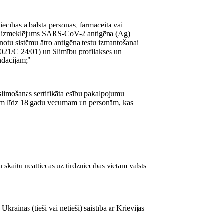
niecības atbalsta personas, farmaceita vai
eikts izmeklējums SARS-CoV-2 antigēna (Ag)
notu sistēmu ātro antigēna testu izmantošanai
(2021/C 24/01) un Slimību profilakses un
ndācijām;"
slimošanas sertifikāta esību pakalpojumu
niem līdz 18 gadu vecumam un personām, kas
kaitu neattiecas uz tirdzniecības vietām valsts
rainas (tieši vai netieši) saistībā ar Krievijas