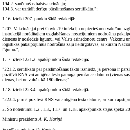
194.2. saņēmušas balstvakcināciju;
194.3. var uzrādīt derīgu pārslimošanas sertifikātu.";
1.16. izteikt 207. punktu šādā redakcijā:
"207. Vakcinācijai pret Covid-19 infekciju nepieciešamo vakcīnu uzgla
instrukcijā norādītajiem uzglabāšanas nosacījumiem nodrošina pakalpo
dienests ir noslēdzis līgumu, vai Valsts asinsdonoru centrs. Vakcīnu 
loģistikas pakalpojumus nodrošina zāļu lieltirgotavas, ar kurām Nacionā
līgumu.";
1.17. izteikt 221.2. apakšpunktu šādā redakcijā:
"221.2. sertifikātu par pārslimošanas faktu izsniedz, ja persona ir pā
pozitīvā RNS vai antigēna testa parauga ņemšanas datuma (vienas sasl
dienas, bet ne vairāk kā 180 dienas;"
1.18. izteikt 223.4. apakšpunktu šādā redakcijā:
"223.4. pirmā pozitīvā RNS vai antigēna testa datums, ar kuru apstipri
2. Šo noteikumu 1.2., 1.3., 1.17. un 1.18. apakšpunkts stājas spēkā 20
Ministru prezidents
A. K. Kariņš
Veselības ministrs
D. Pavļuts