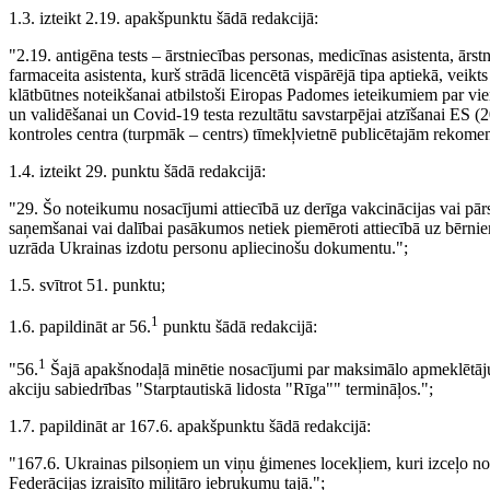
1.3. izteikt 2.19. apakšpunktu šādā redakcijā:
"2.19. antigēna tests – ārstniecības personas, medicīnas asistenta, ārst
farmaceita asistenta, kurš strādā licencētā vispārējā tipa aptiekā, v
klātbūtnes noteikšanai atbilstoši Eiropas Padomes ieteikumiem par vie
un validēšanai un Covid-19 testa rezultātu savstarpējai atzīšanai ES 
kontroles centra (turpmāk – centrs) tīmekļvietnē publicētajām rekome
1.4. izteikt 29. punktu šādā redakcijā:
"29. Šo noteikumu nosacījumi attiecībā uz derīga vakcinācijas vai pār
saņemšanai vai dalībai pasākumos netiek piemēroti attiecībā uz bēr
uzrāda Ukrainas izdotu personu apliecinošu dokumentu.";
1.5. svītrot 51. punktu;
1
1.6. papildināt ar 56.
punktu šādā redakcijā:
1
"56.
Šajā apakšnodaļā minētie nosacījumi par maksimālo apmeklētāju s
akciju sabiedrības "Starptautiskā lidosta "Rīga"" termināļos.";
1.7. papildināt ar 167.6. apakšpunktu šādā redakcijā:
"167.6. Ukrainas pilsoņiem un viņu ģimenes locekļiem, kuri izceļo no Uk
Federācijas izraisīto militāro iebrukumu tajā.";