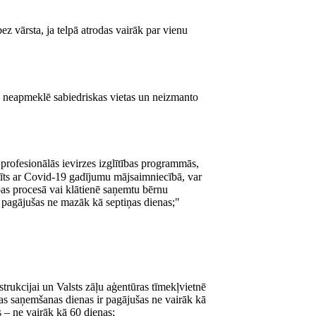
ez vārsta, ja telpā atrodas vairāk par vienu
m, neapmeklē sabiedriskas vietas un neizmanto
n profesionālās ievirzes izglītības programmās,
istīts ar Covid-19 gadījumu mājsaimniecībā, var
ības procesā vai klātienē saņemtu bērnu
 pagājušas ne mazāk kā septiņas dienas;"
strukcijai un Valsts zāļu aģentūras tīmekļvietnē
as saņemšanas dienas ir pagājušas ne vairāk kā
– ne vairāk kā 60 dienas;