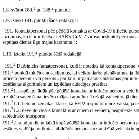
1
2
1.8. svītrot 188.
un 188.
punktu;
1.9. izteikt 191. punktu šādā redakcijā:
"191. Kontaktpersonai pēc pēdējā kontakta ar Covid-19 inficētu perso
aizdomas, ka tā ir inficēta ar SARS-CoV-2 vīrusu, ieskaitot personas a
septiņas dienas ilgu mājas karantīnu.";
2
1.10. izteikt 191.
punktu šādā redakcijā:
2
"191.
Darbinieks (amatpersona), kurš ir noteikts kā kontaktpersona,
1
191.
punktā minētos nosacījumus, lai veiktu darba pienākumus, ja līdz
inficēto personu vai personu, par kuru ir pamatotas aizdomas par infi
testēšanas algoritmiem un izpildītas attiecīgas prasības:
2
191.
1. iespējami ātrāk pēc pēdējā kontakta ar inficēto personu veic R
rezultāta saņemšanai ievēro mājas karantīnu. Trešajā vai ceturtajā dien
2
191.
1.1. lieto ne zemākas klases kā FFP2 respiratoru bez vārsta, ja t
2
191.
1.2. neveido ciešus kontaktus ar citiem cilvēkiem, neapmeklē sab
sabiedrisko transportu;
2
191.
2. septiņu dienu laikā kopš pēdējā kontakta ar inficēto personu 
iestādes vadītāja norīkotas atbildīgās personas uzraudzībā veic skrīning
3