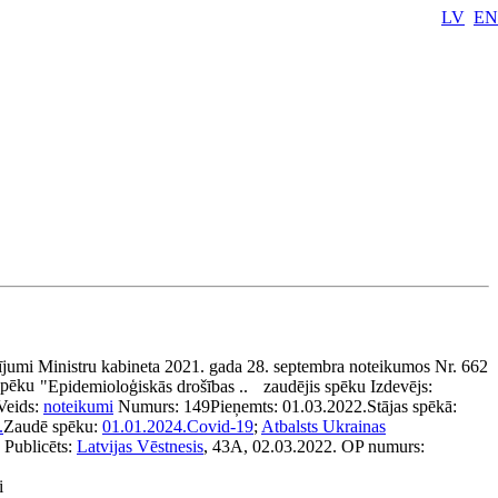
LV
EN
jumi Ministru kabineta 2021. gada 28. septembra noteikumos Nr. 662
spēku
"Epidemioloģiskās drošības ..
zaudējis spēku
Izdevējs:
Veids:
noteikumi
Numurs:
149
Pieņemts:
01.03.2022.
Stājas spēkā:
.
Zaudē spēku:
01.01.2024.
Covid-19
;
Atbalsts Ukrainas
Publicēts:
Latvijas Vēstnesis
, 43A, 02.03.2022.
OP numurs:
i