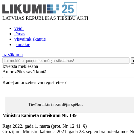
LATVIJAS REPUBLIKAS TIESĪBU AKTI
veidi
tēmas
visvairāk skatītie
jaunākie
uz sākumu
Izvērstā meklēšana
Autorizēties savā kontā
Kādēļ autorizēties vai reģistrēties?
Tiesību akts ir zaudējis spēku.
Ministru kabineta noteikumi Nr. 149
Rīgā 2022. gada 1. martā (prot. Nr. 12 41. §)
Grozījumi Ministru kabineta 2021. gada 28. septembra noteikumos N