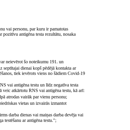
nu vai personu, par kuru ir pamatotas
r pozitīvu antigēna testa rezultātu, nosaka
 var neievērot šo noteikumu 191. un
 septītajai dienai kopš pēdējā kontakta ar
cēšanos, tiek ievērots viens no šādiem Covid-19
NS vai antigēna testu un līdz negatīva testa
ā veic atkārtotu RNS vai antigēna testu, kā arī:
elpā atrodas vairāk par vienu personu;
iedriskas vietas un izvairās izmantot
pirms darba dienas vai maiņas darba devēja vai
a testēšanu ar antigēna testu.";