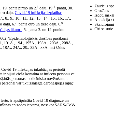
Zaudējis sp
1
1
, 19. panta pirmo un 2.
daļu, 19.
pantu, 30.
Grozītais
otro daļu,
Covid-19 infekcijas izplatības
Izdoti saska
, 7., 8., 9., 10., 11., 12., 13., 14., 15., 16., 17.,
Anotācija / 
7
9
o daļu, 6.
panta otro un trešo daļu, 6.
Skaidrojumi
Citi saistīt
ācijas likuma
5. panta 3. un 12. punktu
. 662 "Epidemioloģiskās drošības pasākumi
021, 191A., 194., 195A., 198A., 203A., 208A.,
 18A., 24A., 29., 32A., 38A. nr.) šādus
 Covid-19 infekcijas inkubācijas periodā
 ir bijusi ciešā kontaktā ar inficēto personu vai
 nošķirtās personas medicīnisko novērošanu un
 personai var tikt izsniegta darbnespējas lapa;"
testu, ir apstiprināta Covid-19 diagnoze un
limšanas epizodes ietvaros, nosakot SARS-CoV-