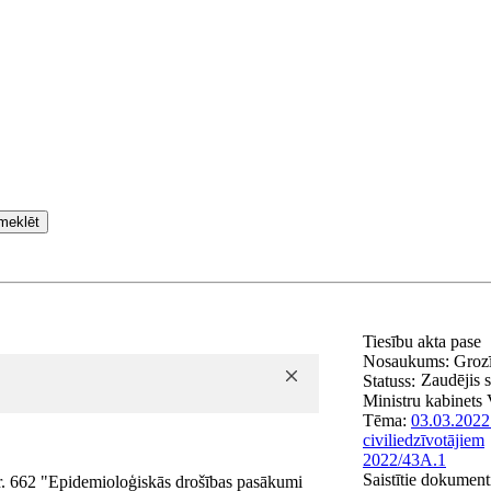
meklēt
Tiesību akta pase
Nosaukums:
Grozī
Zaudējis 
Statuss:
Ministru kabinets
Tēma:
03.03.2022
civiliedzīvotājiem
2022/43A.1
Saistītie dokument
r. 662 "Epidemioloģiskās drošības pasākumi