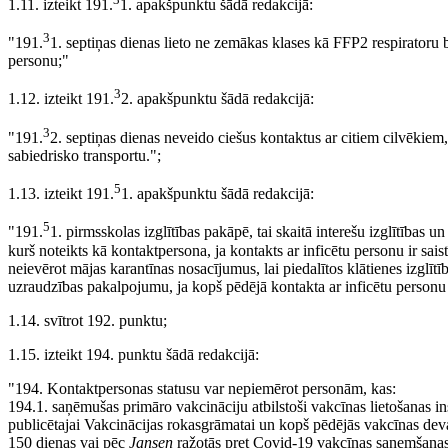
1.11. izteikt 191.
1. apakšpunktu šādā redakcijā:
3
"191.
1. septiņas dienas lieto ne zemākas klases kā FFP2 respiratoru b
personu;"
3
1.12. izteikt 191.
2. apakšpunktu šādā redakcijā:
3
"191.
2. septiņas dienas neveido ciešus kontaktus ar citiem cilvēkie
sabiedrisko transportu.";
5
1.13. izteikt 191.
1. apakšpunktu šādā redakcijā:
5
"191.
1. pirmsskolas izglītības pakāpē, tai skaitā interešu izglītības u
kurš noteikts kā kontaktpersona, ja kontakts ar inficētu personu ir sa
neievērot mājas karantīnas nosacījumus, lai piedalītos klātienes izglīt
uzraudzības pakalpojumu, ja kopš pēdējā kontakta ar inficētu personu
1.14. svītrot 192. punktu;
1.15. izteikt 194. punktu šādā redakcijā:
"194. Kontaktpersonas statusu var nepiemērot personām, kas:
194.1. saņēmušas primāro vakcināciju atbilstoši vakcīnas lietošanas in
publicētajai Vakcinācijas rokasgrāmatai un kopš pēdējās vakcīnas dev
150 dienas vai pēc
Jansen
ražotās pret Covid-19 vakcīnas saņemšanas 