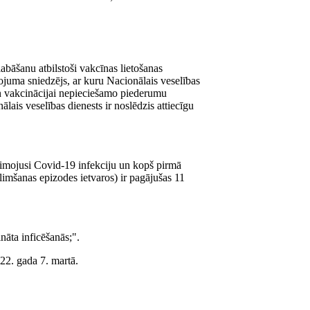
bāšanu atbilstoši vakcīnas lietošanas
juma sniedzējs, ar kuru Nacionālais veselības
un vakcinācijai nepieciešamo piederumu
lais veselības dienests ir noslēdzis attiecīgu
rslimojusi Covid-19 infekciju un kopš pirmā
imšanas epizodes ietvaros) ir pagājušas 11
nāta inficēšanās;".
22. gada 7. martā.