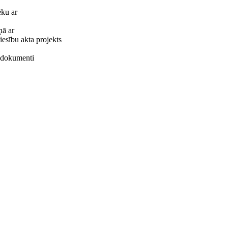
ēku ar
ņā ar
tiesību akta projekts
ie dokumenti