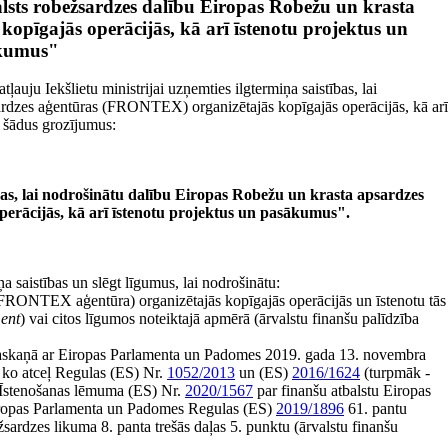
Valsts robežsardzes dalību Eiropas Robežu un krasta
pīgajās operācijās, kā arī īstenotu projektus un
kumus"
ļauju Iekšlietu ministrijai uzņemties ilgtermiņa saistības, lai
ardzes aģentūras (FRONTEX) organizētajās kopīgajās operācijās, kā arī
) šādus grozījumus:
ības, lai nodrošinātu dalību Eiropas Robežu un krasta apsardzes
rācijās, kā arī īstenotu projektus un pasākumus".
ņa saistības un slēgt līgumus, lai nodrošinātu:
 FRONTEX aģentūra) organizētajās kopīgajās operācijās un īstenotu tās
ent
) vai citos līgumos noteiktajā apmērā (ārvalstu finanšu palīdzība
 saskaņā ar Eiropas Parlamenta un Padomes 2019. gada 13. novembra
 ko atceļ Regulas (ES) Nr.
1052/2013
un (ES)
2016/1624
(turpmāk -
a Īstenošanas lēmuma (ES) Nr.
2020/1567
par finanšu atbalstu Eiropas
 Eiropas Parlamenta un Padomes Regulas (ES)
2019/1896
61. pantu
žsardzes likuma 8. panta trešās daļas 5. punktu (ārvalstu finanšu