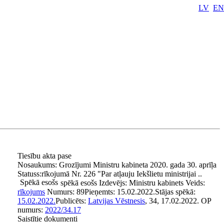
LV
EN
Tiesību akta pase
Nosaukums:
Grozījumi Ministru kabineta 2020. gada 30. aprīļa
Statuss:
rīkojumā Nr. 226 "Par atļauju Iekšlietu ministrijai ..
Spēkā esošs
spēkā esošs
Izdevējs:
Ministru kabinets
Veids:
rīkojums
Numurs:
89
Pieņemts:
15.02.2022.
Stājas spēkā:
15.02.2022.
Publicēts:
Latvijas Vēstnesis
, 34, 17.02.2022.
OP
numurs:
2022/34.17
Saistītie dokumenti