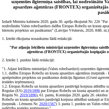
uzņemties ilgtermiņa saistības, lai nodrošinātu 
apsardzes aģentūras (FRONTEX) organizētajās ko
pasā
Izdarīt Ministru kabineta 2020. gada 30. aprīļa rīkojumā Nr. 226 "Par at
nodrošinātu Valsts robežsardzes dalību Eiropas Robežu un krasta aps
īstenotu projektus un pasākumus" (Latvijas Vēstnesis, 2020, 84B. nr.
1. Izteikt rīkojuma nosaukumu šādā redakcijā:
"Par atļauju Iekšlietu ministrijai uzņemties ilgtermiņa saist
aģentūras (FRONTEX) organizētajās kopīgajās ope
2. Izteikt 1. punktu šādā redakcijā:
"1. Atļaut Iekšlietu ministrijai (Valsts robežsardzei) uzņemties ilgtermi
1.1. dalību Eiropas Robežu un krasta apsardzes aģentūras (turpmāk -
apstiprinātos projektus un pasākumus dotāciju līgumos (
Grant agreem
iestādes ieņēmumos);
1.2. Eiropas Robežu un krasta apsardzes pastāvīgā korpusa attīstību
Regulas (ES)
2019/1896
par Eiropas Robežu un krasta apsardzi un ar
Regula Nr.
2019/1896
), 61. pantu, Komisijas 2020. gada 26. oktobr
Robežu un krasta apsardzes pastāvīgā korpusa attīstībai saskaņā ar
(turpmāk - Lēmums Nr.
2020/1567
) 3. panta 1. punktu un Valsts robe
palīdzība iestādes ieņēmumos)."