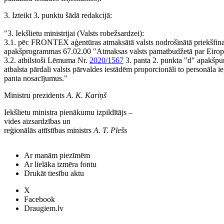
3. Izteikt 3. punktu šādā redakcijā:
"3. Iekšlietu ministrijai (Valsts robežsardzei):
3.1. pēc FRONTEX aģentūras atmaksātā valsts nodrošinātā priekšfina
apakšprogrammas 67.02.00 "Atmaksas valsts pamatbudžetā par Eiropa
3.2. atbilstoši Lēmuma Nr.
2020/1567
3. panta 2. punkta "d" apakšpu
atbalsta pārdali valsts pārvaldes iestādēm proporcionāli to personāla
panta nosacījumus."
Ministru prezidents
A. K. Kariņš
Iekšlietu ministra pienākumu izpildītājs ‒
vides aizsardzības un
reģionālās attīstības ministrs
A. T. Plešs
Ar manām piezīmēm
Ar lielāka izmēra fontu
Drukāt tiesību aktu
X
Facebook
Draugiem.lv