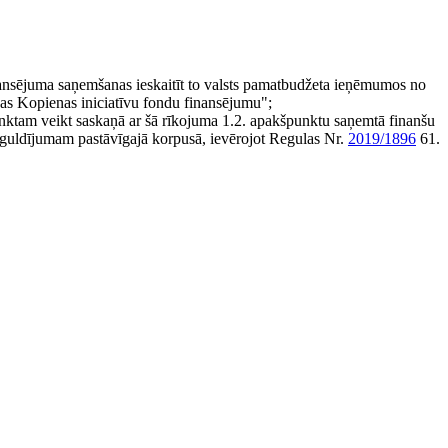
nsējuma saņemšanas ieskaitīt to valsts pamatbudžeta ieņēmumos no
s Kopienas iniciatīvu fondu finansējumu";
nktam veikt saskaņā ar šā rīkojuma 1.2. apakšpunktu saņemtā finanšu
 ieguldījumam pastāvīgajā korpusā, ievērojot Regulas Nr.
2019/1896
61.