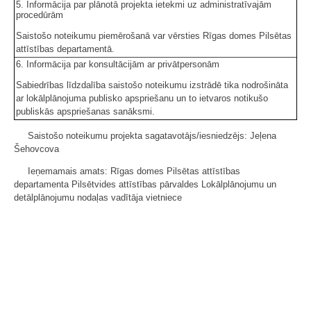
5. Informācija par plānotā projekta ietekmi uz administratīvajām
procedūrām
Saistošo noteikumu piemērošanā var vērsties Rīgas domes Pilsētas
attīstības departamentā.
6. Informācija par konsultācijām ar privātpersonām
Sabiedrības līdzdalība saistošo noteikumu izstrādē tika nodrošināta
ar lokālplānojuma publisko apspriešanu un to ietvaros notikušo
publiskās apspriešanas sanāksmi.
Saistošo noteikumu projekta sagatavotājs/iesniedzējs: Jeļena
Šehovcova
Ieņemamais amats: Rīgas domes Pilsētas attīstības
departamenta Pilsētvides attīstības pārvaldes Lokālplānojumu un
detālplānojumu nodaļas vadītāja vietniece