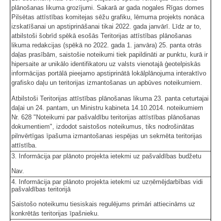
plānošanas likuma grozījumi. Sakarā ar gada nogales Rīgas domes
Pilsētas attīstības komitejas sēžu grafiku, lēmuma projekts nonāca
izskatīšanai un apstiprināšanai tikai 2022. gada janvārī. Līdz ar to,
atbilstoši šobrīd spēkā esošās Teritorijas attīstības plānošanas
likuma redakcijas (spēkā no 2022. gada 1. janvāra) 25. panta otrās
daļas prasībām, saistošie noteikumi tiek papildināti ar punktu, kurā ir
hipersaite ar unikālo identifikatoru uz valsts vienotajā ģeotelpiskās
informācijas portālā pieejamo apstiprinātā lokālplānojuma interaktīvo
grafisko daļu un teritorijas izmantošanas un apbūves noteikumiem.
Atbilstoši Teritorijas attīstības plānošanas likuma 23. panta ceturtajai
daļai un 24. pantam, un Ministru kabineta 14.10.2014. noteikumiem
Nr. 628 "Noteikumi par pašvaldību teritorijas attīstības plānošanas
dokumentiem", izdodot saistošos noteikumus, tiks nodrošinātas
pilnvērtīgas īpašuma izmantošanas iespējas un sekmēta teritorijas
attīstība.
3. Informācija par plānoto projekta ietekmi uz pašvaldības budžetu
Nav.
4. Informācija par plānoto projekta ietekmi uz uzņēmējdarbības vidi
pašvaldības teritorijā
Saistošo noteikumu tiesiskais regulējums primāri attiecināms uz
konkrētās teritorijas īpašnieku.