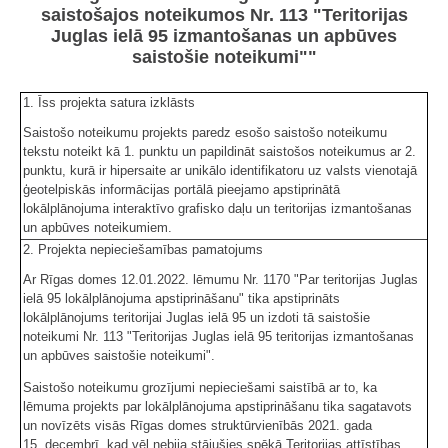
saistošajos noteikumos Nr. 113 "Teritorijas
Juglas ielā 95 izmantošanas un apbūves
saistošie noteikumi""
1. Īss projekta satura izklāsts
Saistošo noteikumu projekts paredz esošo saistošo noteikumu
tekstu noteikt kā 1. punktu un papildināt saistošos noteikumus ar 2.
punktu, kurā ir hipersaite ar unikālo identifikatoru uz valsts vienotajā
ģeotelpiskās informācijas portālā pieejamo apstiprinātā
lokālplānojuma interaktīvo grafisko daļu un teritorijas izmantošanas
un apbūves noteikumiem.
2. Projekta nepieciešamības pamatojums
Ar Rīgas domes 12.01.2022. lēmumu Nr. 1170 "Par teritorijas Juglas
ielā 95 lokālplānojuma apstiprināšanu" tika apstiprināts
lokālplānojums teritorijai Juglas ielā 95 un izdoti tā saistošie
noteikumi Nr. 113 "Teritorijas Juglas ielā 95 teritorijas izmantošanas
un apbūves saistošie noteikumi".
Saistošo noteikumu grozījumi nepieciešami saistībā ar to, ka
lēmuma projekts par lokālplānojuma apstiprināšanu tika sagatavots
un novīzēts visās Rīgas domes struktūrvienībās 2021. gada
15. decembrī, kad vēl nebija stājušies spēkā Teritorijas attīstības