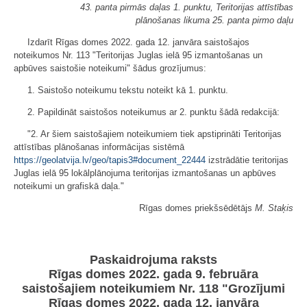
43. panta pirmās daļas 1. punktu, Teritorijas attīstības
plānošanas likuma 25. panta pirmo daļu
Izdarīt Rīgas domes 2022. gada 12. janvāra saistošajos
noteikumos Nr. 113 "Teritorijas Juglas ielā 95 izmantošanas un
apbūves saistošie noteikumi" šādus grozījumus:
1. Saistošo noteikumu tekstu noteikt kā 1. punktu.
2. Papildināt saistošos noteikumus ar 2. punktu šādā redakcijā:
"2. Ar šiem saistošajiem noteikumiem tiek apstiprināti Teritorijas
attīstības plānošanas informācijas sistēmā
https://geolatvija.lv/geo/tapis3#document_22444
izstrādātie teritorijas
Juglas ielā 95 lokālplānojuma teritorijas izmantošanas un apbūves
noteikumi un grafiskā daļa."
Rīgas domes priekšsēdētājs
M. Staķis
Paskaidrojuma raksts
Rīgas domes 2022. gada 9. februāra
saistošajiem noteikumiem Nr. 118 "Grozījumi
Rīgas domes 2022. gada 12. janvāra