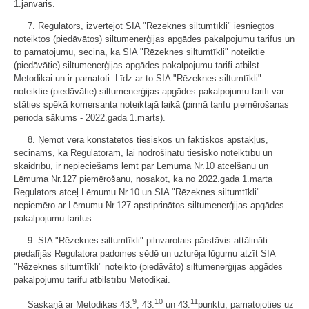
1.janvāris.
7. Regulators, izvērtējot SIA "Rēzeknes siltumtīkli" iesniegtos
noteiktos (piedāvātos) siltumenerģijas apgādes pakalpojumu tarifus un
to pamatojumu, secina, ka SIA "Rēzeknes siltumtīkli" noteiktie
(piedāvātie) siltumenerģijas apgādes pakalpojumu tarifi atbilst
Metodikai un ir pamatoti. Līdz ar to SIA "Rēzeknes siltumtīkli"
noteiktie (piedāvātie) siltumenerģijas apgādes pakalpojumu tarifi var
stāties spēkā komersanta noteiktajā laikā (pirmā tarifu piemērošanas
perioda sākums - 2022.gada 1.marts).
8. Ņemot vērā konstatētos tiesiskos un faktiskos apstākļus,
secināms, ka Regulatoram, lai nodrošinātu tiesisko noteiktību un
skaidrību, ir nepieciešams lemt par Lēmuma Nr.10 atcelšanu un
Lēmuma Nr.127 piemērošanu, nosakot, ka no 2022.gada 1.marta
Regulators atceļ Lēmumu Nr.10 un SIA "Rēzeknes siltumtīkli"
nepiemēro ar Lēmumu Nr.127 apstiprinātos siltumenerģijas apgādes
pakalpojumu tarifus.
9. SIA "Rēzeknes siltumtīkli" pilnvarotais pārstāvis attālināti
piedalījās Regulatora padomes sēdē un uzturēja lūgumu atzīt SIA
"Rēzeknes siltumtīkli" noteikto (piedāvāto) siltumenerģijas apgādes
pakalpojumu tarifu atbilstību Metodikai.
9
10
11
Saskaņā ar Metodikas 43.
, 43.
un 43.
punktu, pamatojoties uz