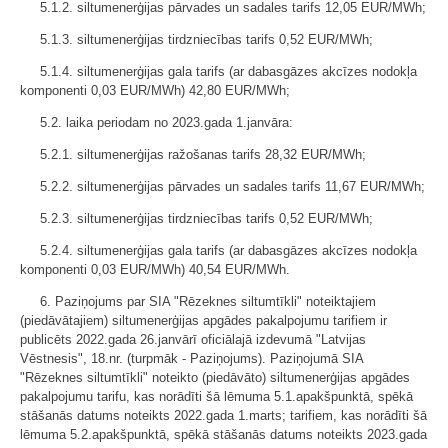
5.1.2. siltumenerģijas pārvades un sadales tarifs 12,05 EUR/MWh;
5.1.3. siltumenerģijas tirdzniecības tarifs 0,52 EUR/MWh;
5.1.4. siltumenerģijas gala tarifs (ar dabasgāzes akcīzes nodokļa
komponenti 0,03 EUR/MWh) 42,80 EUR/MWh;
5.2. laika periodam no 2023.gada 1.janvāra:
5.2.1. siltumenerģijas ražošanas tarifs 28,32 EUR/MWh;
5.2.2. siltumenerģijas pārvades un sadales tarifs 11,67 EUR/MWh;
5.2.3. siltumenerģijas tirdzniecības tarifs 0,52 EUR/MWh;
5.2.4. siltumenerģijas gala tarifs (ar dabasgāzes akcīzes nodokļa
komponenti 0,03 EUR/MWh) 40,54 EUR/MWh.
6. Paziņojums par SIA "Rēzeknes siltumtīkli" noteiktajiem
(piedāvātajiem) siltumenerģijas apgādes pakalpojumu tarifiem ir
publicēts 2022.gada 26.janvārī oficiālajā izdevumā "Latvijas
Vēstnesis", 18.nr. (turpmāk - Paziņojums). Paziņojumā SIA
"Rēzeknes siltumtīkli" noteikto (piedāvāto) siltumenerģijas apgādes
pakalpojumu tarifu, kas norādīti šā lēmuma 5.1.apakšpunktā, spēkā
stāšanās datums noteikts 2022.gada 1.marts; tarifiem, kas norādīti šā
lēmuma 5.2.apakšpunktā, spēkā stāšanās datums noteikts 2023.gada