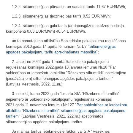
1.2.2. siltumenerģijas pārvades un sadales tarifs 11,67 EUR/MWh;
1.2.3. siltumenerģijas tirdzniecības tarifs 0,52 EUR/MWh;
1.2.4. siltumenerģijas gala tarifs (ar dabasgāzes akcīzes nodokļa
komponenti 0,03 EUR/MWh) 40,54 EUR/MWh,
un to pamatojuma atbilstību Sabiedrisko pakalpojumu regulēšanas
komisijas 2010.gada 14.aprīļa lēmumam Nr.1/7 "
Siltumenerģijas
apgādes pakalpojumu tarifu aprēķināšanas metodika
";
2. atcelt no 2022.gada 1.marta Sabiedrisko pakalpojumu
regulēšanas komisijas 2022.gada 13.janvāra lēmumu Nr.10 "Par
sabiedrības ar ierobežotu atbildību "Rēzeknes siltumtīkli" noteiktajiem
(piedāvātajiem) siltumenerģijas apgādes pakalpojumu tarifiem"
(Latvijas Vēstnesis, 2022, 11.nr.);
3. noteikt, ka no 2022.gada 1.marta SIA "Rēzeknes siltumtīkli"
nepiemēro ar Sabiedrisko pakalpojumu regulēšanas komisijas
2021.gada 11.novembra lēmumu Nr.127 "
Par sabiedrības ar ierobežotu
atbildību "Rēzeknes siltumtīkli" siltumenerģijas apgādes pakalpojumu
tarifiem
" (Latvijas Vēstnesis, 2021, 222.nr.) apstiprinātos
siltumenerģijas apgādes pakalpojumu tarifus.
Ja mainās tarifus ietekmējošie faktori vai SIA "Rēzeknes