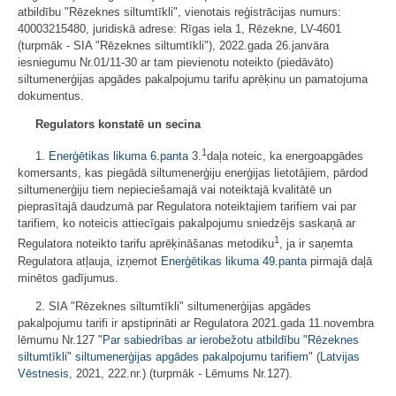
atbildību "Rēzeknes siltumtīkli", vienotais reģistrācijas numurs:
40003215480, juridiskā adrese: Rīgas iela 1, Rēzekne, LV-4601
(turpmāk - SIA "Rēzeknes siltumtīkli"), 2022.gada 26.janvāra
iesniegumu Nr.01/11-30 ar tam pievienotu noteikto (piedāvāto)
siltumenerģijas apgādes pakalpojumu tarifu aprēķinu un pamatojuma
dokumentus.
Regulators konstatē un secina
1
1.
Enerģētikas likuma
6.panta
3.
daļa noteic, ka energoapgādes
komersants, kas piegādā siltumenerģiju enerģijas lietotājiem, pārdod
siltumenerģiju tiem nepieciešamajā vai noteiktajā kvalitātē un
pieprasītajā daudzumā par Regulatora noteiktajiem tarifiem vai par
tarifiem, ko noteicis attiecīgais pakalpojumu sniedzējs saskaņā ar
1
Regulatora noteikto tarifu aprēķināšanas metodiku
, ja ir saņemta
Regulatora atļauja, izņemot
Enerģētikas likuma
49.panta
pirmajā daļā
minētos gadījumus.
2. SIA "Rēzeknes siltumtīkli" siltumenerģijas apgādes
pakalpojumu tarifi ir apstiprināti ar Regulatora 2021.gada 11.novembra
lēmumu Nr.127 "
Par sabiedrības ar ierobežotu atbildību "Rēzeknes
siltumtīkli" siltumenerģijas apgādes pakalpojumu tarifiem
" (
Latvijas
Vēstnesis
, 2021, 222.nr.) (turpmāk - Lēmums Nr.127).