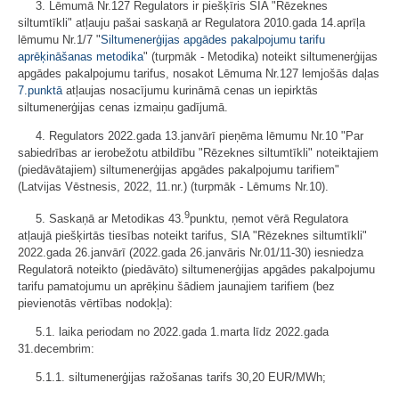
3. Lēmumā Nr.127 Regulators ir piešķīris SIA "Rēzeknes
siltumtīkli" atļauju pašai saskaņā ar Regulatora 2010.gada 14.aprīļa
lēmumu Nr.1/7 "
Siltumenerģijas apgādes pakalpojumu tarifu
aprēķināšanas metodika
" (turpmāk - Metodika) noteikt siltumenerģijas
apgādes pakalpojumu tarifus, nosakot Lēmuma Nr.127 lemjošās daļas
7.punktā
atļaujas nosacījumu kurināmā cenas un iepirktās
siltumenerģijas cenas izmaiņu gadījumā.
4. Regulators 2022.gada 13.janvārī pieņēma lēmumu Nr.10 "Par
sabiedrības ar ierobežotu atbildību "Rēzeknes siltumtīkli" noteiktajiem
(piedāvātajiem) siltumenerģijas apgādes pakalpojumu tarifiem"
(Latvijas Vēstnesis, 2022, 11.nr.) (turpmāk - Lēmums Nr.10).
9
5. Saskaņā ar Metodikas 43.
punktu, ņemot vērā Regulatora
atļaujā piešķirtās tiesības noteikt tarifus, SIA "Rēzeknes siltumtīkli"
2022.gada 26.janvārī (2022.gada 26.janvāris Nr.01/11-30) iesniedza
Regulatorā noteikto (piedāvāto) siltumenerģijas apgādes pakalpojumu
tarifu pamatojumu un aprēķinu šādiem jaunajiem tarifiem (bez
pievienotās vērtības nodokļa):
5.1. laika periodam no 2022.gada 1.marta līdz 2022.gada
31.decembrim:
5.1.1. siltumenerģijas ražošanas tarifs 30,20 EUR/MWh;