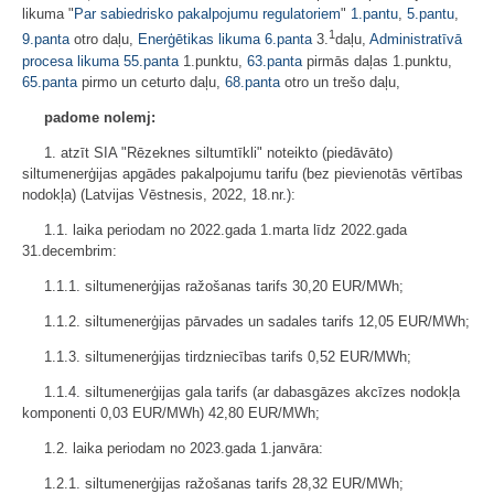
likuma "
Par sabiedrisko pakalpojumu regulatoriem
"
1.pantu
,
5.pantu
,
1
9.panta
otro daļu,
Enerģētikas likuma
6.panta
3.
daļu,
Administratīvā
procesa likuma
55.panta
1.punktu,
63.panta
pirmās daļas 1.punktu,
65.panta
pirmo un ceturto daļu,
68.panta
otro un trešo daļu,
padome nolemj:
1. atzīt SIA "Rēzeknes siltumtīkli" noteikto (piedāvāto)
siltumenerģijas apgādes pakalpojumu tarifu (bez pievienotās vērtības
nodokļa) (Latvijas Vēstnesis, 2022, 18.nr.):
1.1. laika periodam no 2022.gada 1.marta līdz 2022.gada
31.decembrim:
1.1.1. siltumenerģijas ražošanas tarifs 30,20 EUR/MWh;
1.1.2. siltumenerģijas pārvades un sadales tarifs 12,05 EUR/MWh;
1.1.3. siltumenerģijas tirdzniecības tarifs 0,52 EUR/MWh;
1.1.4. siltumenerģijas gala tarifs (ar dabasgāzes akcīzes nodokļa
komponenti 0,03 EUR/MWh) 42,80 EUR/MWh;
1.2. laika periodam no 2023.gada 1.janvāra:
1.2.1. siltumenerģijas ražošanas tarifs 28,32 EUR/MWh;