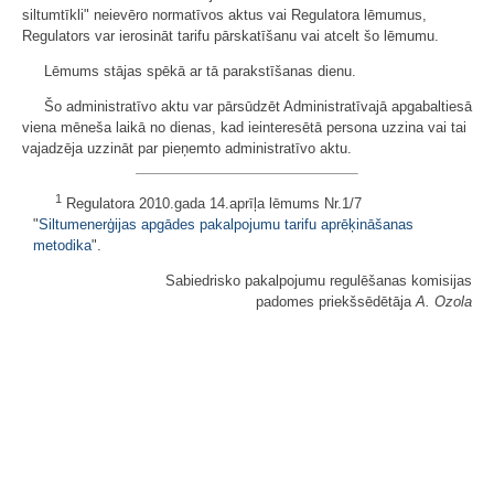
siltumtīkli" neievēro normatīvos aktus vai Regulatora lēmumus,
Regulators var ierosināt tarifu pārskatīšanu vai atcelt šo lēmumu.
Lēmums stājas spēkā ar tā parakstīšanas dienu.
Šo administratīvo aktu var pārsūdzēt Administratīvajā apgabaltiesā
viena mēneša laikā no dienas, kad ieinteresētā persona uzzina vai tai
vajadzēja uzzināt par pieņemto administratīvo aktu.
1
Regulatora 2010.gada 14.aprīļa lēmums Nr.1/7
"
Siltumenerģijas apgādes pakalpojumu tarifu aprēķināšanas
metodika
".
Sabiedrisko pakalpojumu regulēšanas komisijas
padomes priekšsēdētāja
A. Ozola