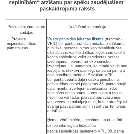
nepilnībām" atzīšanu par spēku zaudējušiem"
paskaidrojuma raksts
Paskaidrojuma raksta
Norādāmā informācija
sadaļas
1. Projekta
Valsts pārvaldes iekārtas likuma
(turpmāk -
nepieciešamības
VPIL)
88.
panta otrā daļa nosaka pienākumu
pamatojums
publiskai personai pirms kapitālsabiedrības
dibināšanas vai līdzdalības iegūšanas esošā
kapitālsabiedrībā veikt paredzētās rīcības
izvērtējumu, ietverot arī ekonomisko
izvērtējumu, lai pamatotu, ka citādā veidā nav
iespējams efektīvi sasniegt šā panta pirmajā
daļā noteiktos mērķus. Savukārt VPIL
88. panta ceturtā daļa nosaka pienākumu
pašvaldības domei pēc/pirms 88. panta otrajā
daļā minētā izvērtējuma veikšanas izdot
saistošos noteikumus, kuros nosaka tirgus
nepilnību vai tādus pašvaldības īpašumus,
vai preces un pakalpojumus, kas ir stratēģiski
svarīgi pašvaldības administratīvās teritorijas
attīstībai.
Ņemot vērā minēto, secināms, ka attiecībā
uz iepriekš iegūtu līdzdalību
kapitālsabiedrībās jāpiemēro VPIL 88. panta