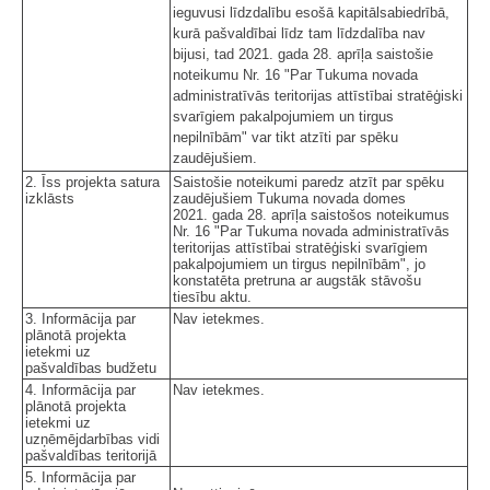
ieguvusi līdzdalību esošā kapitālsabiedrībā,
kurā pašvaldībai līdz tam līdzdalība nav
bijusi, tad 2021. gada 28. aprīļa saistošie
noteikumu Nr. 16 "Par Tukuma novada
administratīvās teritorijas attīstībai stratēģiski
svarīgiem pakalpojumiem un tirgus
nepilnībām" var tikt atzīti par spēku
zaudējušiem.
2. Īss projekta satura
Saistošie noteikumi paredz atzīt par spēku
izklāsts
zaudējušiem Tukuma novada domes
2021. gada 28. aprīļa saistošos noteikumus
Nr. 16 "Par Tukuma novada administratīvās
teritorijas attīstībai stratēģiski svarīgiem
pakalpojumiem un tirgus nepilnībām", jo
konstatēta pretruna ar augstāk stāvošu
tiesību aktu.
3. Informācija par
Nav ietekmes.
plānotā projekta
ietekmi uz
pašvaldības budžetu
4. Informācija par
Nav ietekmes.
plānotā projekta
ietekmi uz
uzņēmējdarbības vidi
pašvaldības teritorijā
5. Informācija par