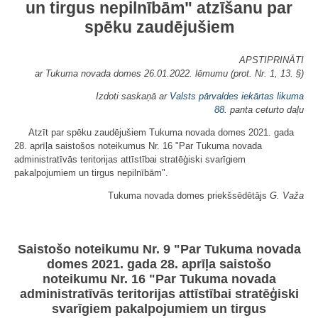
un tirgus nepilnībām" atzīšanu par
spēku zaudējušiem
APSTIPRINĀTI
ar Tukuma novada domes 26.01.2022. lēmumu (prot. Nr. 1, 13. §)
Izdoti saskaņā ar
Valsts pārvaldes iekārtas likuma
88.
panta ceturto daļu
Atzīt par spēku zaudējušiem Tukuma novada domes 2021. gada
28. aprīļa saistošos noteikumus Nr. 16 "Par Tukuma novada
administratīvās teritorijas attīstībai stratēģiski svarīgiem
pakalpojumiem un tirgus nepilnībām".
Tukuma novada domes priekšsēdētājs
G. Važa
Saistošo noteikumu Nr. 9 "Par Tukuma novada
domes 2021. gada 28. aprīļa saistošo
noteikumu Nr. 16 "Par Tukuma novada
administratīvās teritorijas attīstībai stratēģiski
svarīgiem pakalpojumiem un tirgus