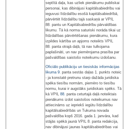
septītā daļa, kas uzliek pienākumu publiskai
personai, kas dibinājusi kapitālsabiedrību vai
ieguvusi līdzdalību esošā kapitālsabiedrībā,
pārvērtēt līdzdalību tajā saskaņā ar VPIL
88. pantu un Kapitālsabiedrību pārvaldības
likumu. Tā kā norma saturiski norāda tikai uz
līdzdalības pārvērtēšanas pienākumu, kura
izpildes kārtība un apjoms noteikts VPIL
88. panta otrajā daļā, tā nav tulkojama
paplašināti, un nav piemērojama prasība par
pašvaldības saistošo noteikumu izdošanu.
Oficiālo publikāciju un tiesiskās informācijas
likuma
9.
panta sestās daļas 1. punkts noteic
- ja konstatē pretrunu starp dažāda juridiska
spēka tiesību normām, piemēro to tiesību
normu, kurai ir augstāks juridiskais spēks. Tā
kā VPIL
88.
panta ceturtajā daļā noteiktais
pienākums izdot saistošos noteikumus nav
attiecināms uz iepriekš iegūtu līdzdalību
kapitālsabiedrībās un Tukuma novada
pašvaldība kopš 2016. gada 1. janvāra, kad
stājās spēkā jaunā VPIL 8. panta redakcija,
nav dibinājusi jaunas kapitālsabiedrības vai