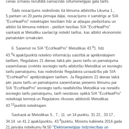
cenas izmaiņu rezultātā samazinās siltumenerģijas gala tarifs.
Šāds nosacījums nodrošinās šā lēmuma atbilstību Likuma 1.,
5.pantam un 20.panta pirmajai daļai, nosacījums ir samērīgs ar SIA
"EcoHeatPro" noteiktajām tiesībām līdz ar atļaujas piešķiršanu un
atbilst šā lēmuma mērķim - piešķirt tiesības SIA "EcoHeatPro"
saskaņā ar Metodiku savlaicīgi noteikt tarifus, kas atbilst ekonomiski
pamatotām izmaksām.
9
6. Saņemot no SIA "EcoHeatPro" Metodikas 43.
1. līdz
9
43.
4.apakšpunktā noteikto informāciju saistībā ar aprēķinātajiem
tarifiem, Regulators 21 dienas laikā pēc jauno tarifu un pamatojuma
saņemšanas izvērtēs iesniegto tarifu atbilstību Metodikai un iesniegto
tarifu pamatojumu, kas nodrošinās Regulatora uzraudzību pār SIA
"EcoHeatPro" aprēķinātajiem tarifiem. Ja Regulators 21 dienas laikā
pēc jauno tarifu un pamatojuma saņemšanas pieņems lēmumu par
SIA "EcoHeatPro" iesniegto tarifu neatbilstību Metodikai vai noraidīs
iesniegto tarifu pamatojumu, tarifi nestāsies spēkā SIA "EcoHeatPro"
noteiktajā termiņā un Regulators rīkosies atbilstoši Metodikas
12
43.
punktā noteiktajam.
Saskaņā ar Metodikas 5., 7., 11. un 14.punktu, 31.22., 33.17.,
8
34.14. un 41.2.apakšpunktu, 43.
punktu, Ministru kabineta 2014.gada
21.janvāra noteikumu Nr.50 "
Elektroenerģijas tirdzniecības un