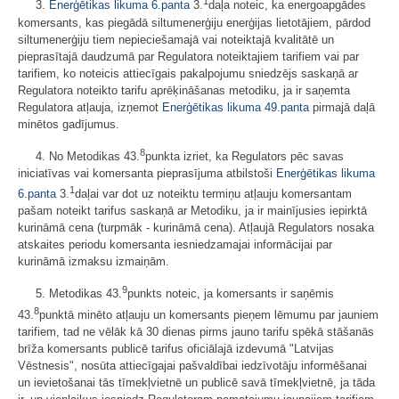
1
3.
Enerģētikas likuma
6.panta
3.
daļa noteic, ka energoapgādes
komersants, kas piegādā siltumenerģiju enerģijas lietotājiem, pārdod
siltumenerģiju tiem nepieciešamajā vai noteiktajā kvalitātē un
pieprasītajā daudzumā par Regulatora noteiktajiem tarifiem vai par
tarifiem, ko noteicis attiecīgais pakalpojumu sniedzējs saskaņā ar
Regulatora noteikto tarifu aprēķināšanas metodiku, ja ir saņemta
Regulatora atļauja, izņemot
Enerģētikas likuma
49.panta
pirmajā daļā
minētos gadījumus.
8
4. No Metodikas 43.
punkta izriet, ka Regulators pēc savas
iniciatīvas vai komersanta pieprasījuma atbilstoši
Enerģētikas likuma
1
6.panta
3.
daļai var dot uz noteiktu termiņu atļauju komersantam
pašam noteikt tarifus saskaņā ar Metodiku, ja ir mainījusies iepirktā
kurināmā cena (turpmāk - kurināmā cena). Atļaujā Regulators nosaka
atskaites periodu komersanta iesniedzamajai informācijai par
kurināmā izmaksu izmaiņām.
9
5. Metodikas 43.
punkts noteic, ja komersants ir saņēmis
8
43.
punktā minēto atļauju un komersants pieņem lēmumu par jauniem
tarifiem, tad ne vēlāk kā 30 dienas pirms jauno tarifu spēkā stāšanās
brīža komersants publicē tarifus oficiālajā izdevumā "Latvijas
Vēstnesis", nosūta attiecīgajai pašvaldībai iedzīvotāju informēšanai
un ievietošanai tās tīmekļvietnē un publicē savā tīmekļvietnē, ja tāda