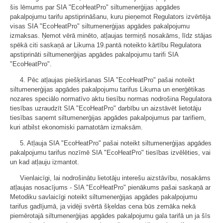
šis lēmums par SIA "EcoHeatPro" siltumenerģijas apgādes
pakalpojumu tarifu apstiprināšanu, kuru pieņemot Regulators izvērtēja
visas SIA "EcoHeatPro" siltumenerģijas apgādes pakalpojumu
izmaksas. Ņemot vērā minēto, atļaujas termiņš nosakāms, līdz stājas
spēkā citi saskaņā ar Likuma 19.pantā noteikto kārtību Regulatora
apstiprināti siltumenerģijas apgādes pakalpojumu tarifi SIA
"EcoHeatPro".
4. Pēc atļaujas piešķiršanas SIA "EcoHeatPro" pašai noteikt
siltumenerģijas apgādes pakalpojumu tarifus Likuma un enerģētikas
nozares speciālo normatīvo aktu tiesību normas nodrošina Regulatora
tiesības uzraudzīt SIA "EcoHeatPro" darbību un aizstāvēt lietotāju
tiesības saņemt siltumenerģijas apgādes pakalpojumus par tarifiem,
kuri atbilst ekonomiski pamatotām izmaksām.
5. Atļauja SIA "EcoHeatPro" pašai noteikt siltumenerģijas apgādes
pakalpojumu tarifus nozīmē SIA "EcoHeatPro" tiesības izvēlēties, vai
un kad atļauju izmantot.
Vienlaicīgi, lai nodrošinātu lietotāju interešu aizstāvību, nosakāms
atļaujas nosacījums - SIA "EcoHeatPro" pienākums pašai saskaņā ar
Metodiku savlaicīgi noteikt siltumenerģijas apgādes pakalpojumu
tarifus gadījumā, ja vidēji svērtā šķeldas cena būs zemāka nekā
piemērotajā siltumenerģijas apgādes pakalpojumu gala tarifā un ja šīs