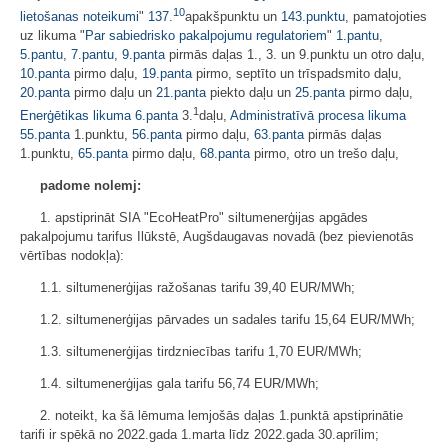
10
lietošanas noteikumi
"
137.
apakšpunktu un
143.punktu
, pamatojoties
uz likuma "
Par sabiedrisko pakalpojumu regulatoriem
"
1.pantu
,
5.pantu
,
7.pantu
,
9.panta
pirmās daļas 1., 3. un 9.punktu un otro daļu,
10.panta
pirmo daļu,
19.panta
pirmo, septīto un trīspadsmito daļu,
20.panta
pirmo daļu un
21.panta
piekto daļu un
25.panta
pirmo daļu,
1
Enerģētikas likuma
6.panta
3.
daļu,
Administratīvā procesa likuma
55.panta
1.punktu,
56.panta
pirmo daļu,
63.panta
pirmās daļas
1.punktu,
65.panta
pirmo daļu,
68.panta
pirmo, otro un trešo daļu,
padome nolemj:
1. apstiprināt SIA "EcoHeatPro" siltumenerģijas apgādes
pakalpojumu tarifus Ilūkstē, Augšdaugavas novadā (bez pievienotās
vērtības nodokļa):
1.1. siltumenerģijas ražošanas tarifu 39,40 EUR/MWh;
1.2. siltumenerģijas pārvades un sadales tarifu 15,64 EUR/MWh;
1.3. siltumenerģijas tirdzniecības tarifu 1,70 EUR/MWh;
1.4. siltumenerģijas gala tarifu 56,74 EUR/MWh;
2. noteikt, ka šā lēmuma lemjošās daļas 1.punktā apstiprinātie
tarifi ir spēkā no 2022.gada 1.marta līdz 2022.gada 30.aprīlim;