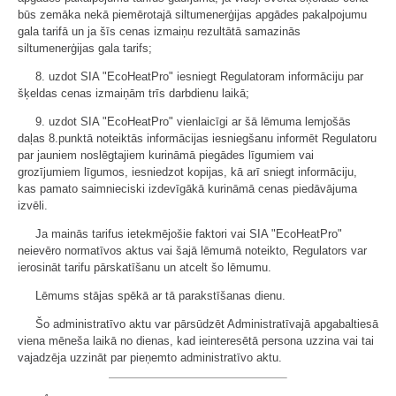
būs zemāka nekā piemērotajā siltumenerģijas apgādes pakalpojumu
gala tarifā un ja šīs cenas izmaiņu rezultātā samazinās
siltumenerģijas gala tarifs;
8. uzdot SIA "EcoHeatPro" iesniegt Regulatoram informāciju par
šķeldas cenas izmaiņām trīs darbdienu laikā;
9. uzdot SIA "EcoHeatPro" vienlaicīgi ar šā lēmuma lemjošās
daļas 8.punktā noteiktās informācijas iesniegšanu informēt Regulatoru
par jauniem noslēgtajiem kurināmā piegādes līgumiem vai
grozījumiem līgumos, iesniedzot kopijas, kā arī sniegt informāciju,
kas pamato saimnieciski izdevīgākā kurināmā cenas piedāvājuma
izvēli.
Ja mainās tarifus ietekmējošie faktori vai SIA "EcoHeatPro"
neievēro normatīvos aktus vai šajā lēmumā noteikto, Regulators var
ierosināt tarifu pārskatīšanu un atcelt šo lēmumu.
Lēmums stājas spēkā ar tā parakstīšanas dienu.
Šo administratīvo aktu var pārsūdzēt Administratīvajā apgabaltiesā
viena mēneša laikā no dienas, kad ieinteresētā persona uzzina vai tai
vajadzēja uzzināt par pieņemto administratīvo aktu.