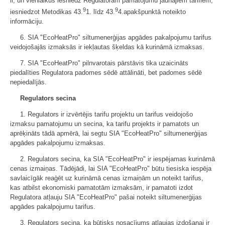
ir, un vienlaikus iesniedz Regulatoram pamatojumu jaunajiem tarifiem,
9
9
iesniedzot Metodikas 43.
1. līdz 43.
4.apakšpunktā noteikto
informāciju.
6. SIA "EcoHeatPro" siltumenerģijas apgādes pakalpojumu tarifus
veidojošajās izmaksās ir iekļautas šķeldas kā kurināmā izmaksas.
7. SIA "EcoHeatPro" pilnvarotais pārstāvis tika uzaicināts
piedalīties Regulatora padomes sēdē attālināti, bet padomes sēdē
nepiedalījās.
Regulators secina
1. Regulators ir izvērtējis tarifu projektu un tarifus veidojošo
izmaksu pamatojumu un secina, ka tarifu projekts ir pamatots un
aprēķināts tādā apmērā, lai segtu SIA "EcoHeatPro" siltumenerģijas
apgādes pakalpojumu izmaksas.
2. Regulators secina, ka SIA "EcoHeatPro" ir iespējamas kurināmā
cenas izmaiņas. Tādējādi, lai SIA "EcoHeatPro" būtu tiesiska iespēja
savlaicīgāk reaģēt uz kurināmā cenas izmaiņām un noteikt tarifus,
kas atbilst ekonomiski pamatotām izmaksām, ir pamatoti izdot
Regulatora atļauju SIA "EcoHeatPro" pašai noteikt siltumenerģijas
apgādes pakalpojumu tarifus.
3. Regulators secina, ka būtisks nosacījums atļaujas izdošanai ir