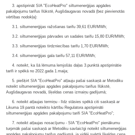
3. apstiprināt SIA "EcoHeatPro" siltumenerģijas apgādes
pakalpojumu tarifus Ilūkstē, Augšdaugavas novadā (bez pievienotās
vērtības nodokļa):
3.1. siltumenerģijas ražošanas tarifu 39,61 EUR/MWh;
3.2. siltumenerģijas pārvades un sadales tarifu 15,80 EUR/MWh;
3.3. siltumenerģijas tirdzniecības tarifu 1,70 EUR/MWh;
3.4. siltumenerģijas gala tarifu 57,11 EUR/MWh;
4. noteikt, ka šā lēmuma lemjošās daļas 3.punktā apstiprinātie
tarifi ir spēkā no 2022.gada 1.maija;
5. piešķirt SIA "EcoHeatPro" atļauju pašai saskaņā ar Metodiku
noteikt siltumenerģijas apgādes pakalpojumu tarifus Ilūkstē,
Augšdaugavas novadā, šķeldas cenas izmaiņu gadījumā;
6. noteikt atļaujas termiņu - līdz stāsies spēkā citi saskaņā ar
Likuma 19.pantā noteikto kārtību Regulatora apstiprināti
siltumenerģijas apgādes pakalpojumu tarifi SIA "EcoHeatPro";
7. noteikt atļaujas nosacījumu - SIA "EcoHeatPro" pienākumu
turpmāk pašai saskaņā ar Metodiku savlaicīgi noteikt siltumenerģijas
apgādes pakalpojumu tarifus gadījumā, ja vidēji svērtā šķeldas cena