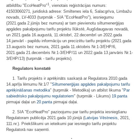
1
atbildību "EcoHeatPro"
, vienotais reģistrācijas numurs:
41503060271, juridiskā adrese: Smiltenes iela 6, Salacgrīva, Limbažu
novads, LV-4033 (turpmāk - SIA "EcoHeatPro"), iesniegumu
(2021.gada 2.jūnijs bez numura) ar tam pievienotu siltumenerģijas
apgādes pakalpojumu tarifu projektu Ilūkstē, Augšdaugavas novadā,
un 2021.gada 16.augustā, 11.oktobrī, 22.decembrī un 2022.gada
14.janvārī - papildu informāciju un precizētu tarifu projektu (2021.gada
13.augusts bez numura, 2021.gada 11.oktobris Nr.1-3/EHP/6,
2021.gada 21.decembris Nr.1-3/EHP/11 un 2022.gada 13.janvāris Nr.1-
3/EHP/13) (turpmāk - tarifu projekts).
Regulators konstatē
1. Tarifu projekts ir aprēķināts saskaņā ar Regulatora 2010.gada
14.aprīļa lēmumu Nr.1/7 "
Siltumenerģijas apgādes pakalpojumu tarifu
aprēķināšanas metodika
" (turpmāk - Metodika) un atbilst likuma "
Par
sabiedrisko pakalpojumu regulatoriem
" (turpmāk - Likums)
19.panta
pirmajai daļai un
20.panta
pirmajai daļai.
2. SIA "EcoHeatPro" paziņojumu par tarifu projekta iesniegšanu
Regulatoram publicēja 2021.gada 10.jūnijā (
Latvijas Vēstnesis
, 2021,
111.nr.). Priekšlikumi un ieteikumi par iesniegto tarifu projektu
Regulatorā nav saņemti.