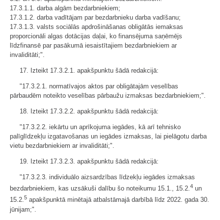
17.3.1.1. darba algām bezdarbniekiem;
17.3.1.2. darba vadītājam par bezdarbnieku darba vadīšanu;
17.3.1.3. valsts sociālās apdrošināšanas obligātās iemaksas
proporcionāli algas dotācijas daļai, ko finansējuma saņēmējs
līdzfinansē par pasākumā iesaistītajiem bezdarbniekiem ar
invaliditāti;".
17. Izteikt 17.3.2.1. apakšpunktu šādā redakcijā:
"17.3.2.1. normatīvajos aktos par obligātajām veselības
pārbaudēm noteikto veselības pārbaužu izmaksas bezdarbniekiem;".
18. Izteikt 17.3.2.2. apakšpunktu šādā redakcijā:
"17.3.2.2. iekārtu un aprīkojuma iegādes, kā arī tehnisko
palīglīdzekļu izgatavošanas un iegādes izmaksas, lai pielāgotu darba
vietu bezdarbniekiem ar invaliditāti;".
19. Izteikt 17.3.2.3. apakšpunktu šādā redakcijā:
"17.3.2.3. individuālo aizsardzības līdzekļu iegādes izmaksas
4
bezdarbniekiem, kas uzsākuši dalību šo noteikumu 15.1., 15.2.
un
5
15.2.
apakšpunktā minētajā atbalstāmajā darbībā līdz 2022. gada 30.
jūnijam;".