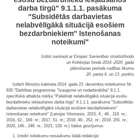
darba tirgū" 9.1.1.1. pasākuma
"Subsidētās darbavietas
nelabvēlīgākā situācijā esošiem
bezdarbniekiem" īstenošanas
noteikumi"
Izdoti saskaņā ar Eiropas Savienības struktūrfondu
un Kohēzijas fonda 2014.-2020. gada
plānošanas perioda vadības likuma
20. panta 6. un 13. punktu
Izdarīt Ministru kabineta 2014. gada 23. decembra noteikumos Nr.
835 "Darbības programmas "Izaugsme un nodarbinātība" 9.1.1.
specifiskā atbalsta mērķa "Palielināt nelabvēlīgākā situācijā esošu
bezdarbnieku iekļaušanos darba tirgū" 9.1.1.1. pasākuma "Subsidētās
darbavietas nelabvēlīgākā situācijā esošiem bezdarbniekiem"
īstenošanas noteikumi" (Latvijas Vēstnesis, 2015, 4., 46., 119. nr.;
2016, 62., 169. nr.; 2017, 51. nr.; 2018, 49., 252. nr.; 2019, 255. nr.;
2020, 146., 248. nr.; 2021, 129. nr.) šādus grozījumus:
1. Izteikt noteikumu nosaukumu šādā redakcijā: