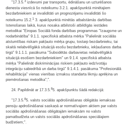
3
"17.3.5.
izdevumi par transportu, ēdināšanu un uzturēšanos
dienesta viesnīcā šo noteikumu 3.2.1. apakšpunktā minētajiem
bezdarbniekiem ar invaliditāti un prognozējamu invaliditāti šo
1
noteikumu 15.2.
3. apakšpunktā minētās atbalstāmās darbības
īstenošanas laikā, kurus nosaka atbilstoši atbildīgās iestādes
metodikai "Eiropas Sociālā fonda darbības programmas "Izaugsme un
nodarbinātība" 9.1.1. specifiskā atbalsta mērķa "Palielināt sociālās
atstumtības riskam pakļauto mērķa grupu, tostarp bezdarbnieku, tai
skaitā nelabvēlīgākā situācijā esošu bezdarbnieku, iekļaušanos darba
tirgū" 9.1.1.1. pasākuma "Subsidētās darbavietas nelabvēlīgākā
situācijā esošiem bezdarbniekiem" un 9.1.4. specifiskā atbalsta
mērķa "Palielināt diskriminācijas riskiem pakļauto iedzīvotāju
integrāciju sabiedrībā un darba tirgū" 9.1.4.1. pasākuma "Profesionālā
rehabilitācija" vienas vienības izmaksu standarta likmju aprēķina un
piemērošanas metodika";".
8
24. Papildināt ar 17.3.5.
5. apakšpunktu šādā redakcijā:
8
"17.3.5.
5. valsts sociālās apdrošināšanas obligātās iemaksas
pensiju apdrošināšanai saskaņā ar normatīvajiem aktiem par valsts
sociālās apdrošināšanas obligātajām iemaksām no valsts
pamatbudžeta un valsts sociālās apdrošināšanas speciālajiem
budžetiem;".