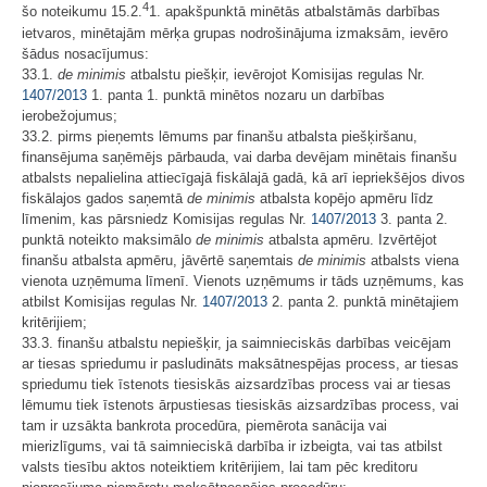
4
šo noteikumu 15.2.
1. apakšpunktā minētās atbalstāmās darbības
ietvaros, minētajām mērķa grupas nodrošinājuma izmaksām, ievēro
šādus nosacījumus:
33.1.
de minimis
atbalstu piešķir, ievērojot Komisijas regulas Nr.
1407/2013
1. panta 1. punktā minētos nozaru un darbības
ierobežojumus;
33.2. pirms pieņemts lēmums par finanšu atbalsta piešķiršanu,
finansējuma saņēmējs pārbauda, vai darba devējam minētais finanšu
atbalsts nepalielina attiecīgajā fiskālajā gadā, kā arī iepriekšējos divos
fiskālajos gados saņemtā
de minimis
atbalsta kopējo apmēru līdz
līmenim, kas pārsniedz Komisijas regulas Nr.
1407/2013
3. panta 2.
punktā noteikto maksimālo
de minimis
atbalsta apmēru. Izvērtējot
finanšu atbalsta apmēru, jāvērtē saņemtais
de minimis
atbalsts viena
vienota uzņēmuma līmenī. Vienots uzņēmums ir tāds uzņēmums, kas
atbilst Komisijas regulas Nr.
1407/2013
2. panta 2. punktā minētajiem
kritērijiem;
33.3. finanšu atbalstu nepiešķir, ja saimnieciskās darbības veicējam
ar tiesas spriedumu ir pasludināts maksātnespējas process, ar tiesas
spriedumu tiek īstenots tiesiskās aizsardzības process vai ar tiesas
lēmumu tiek īstenots ārpustiesas tiesiskās aizsardzības process, vai
tam ir uzsākta bankrota procedūra, piemērota sanācija vai
mierizlīgums, vai tā saimnieciskā darbība ir izbeigta, vai tas atbilst
valsts tiesību aktos noteiktiem kritērijiem, lai tam pēc kreditoru