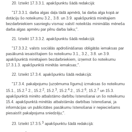
20. Izteikt 17.3.3.1. apakšpunktu šādā redakcijā:
"17.3.3.1. darba algas daļa tādā apmērā, lai darba alga kopā ar
dotāciju šo noteikumu 3.2., 3.8. un 3.9. apakšpunktā minētajiem
bezdarbniekiem sasniegtu vismaz valstī noteiktās minimālās mēneša
darba algas apmēru par pilnu darba laiku;".
21. Izteikt 17.3.3.2. apakšpunktu šādā redakcijā:
"17.3.3.2. valsts sociālās apdrošināšanas obligātās iemaksas par
pasākumā iesaistītajiem šo noteikumu 3.1., 3.2., 3.8. un 3.9.
apakšpunktā minētajiem bezdarbniekiem, izņemot šo noteikumu
17.3.1.3. apakšpunktā minētās iemaksas;".
22. Izteikt 17.3.4. apakšpunktu šādā redakcijā:
"17.3.4. pakalpojumu (uzņēmuma līgumu) izmaksas šo noteikumu
1
2
3
4
6
7
15.1., 15.2.
2., 15.2.
, 15.2.
, 15.2.
2., 15.2.
, 15.2.
un 15.3.
apakšpunktā minēto atbalstāmo darbību īstenošanai un šo noteikumu
15.4. apakšpunktā minētās atbalstāmās darbības īstenošanai, ja
informācijas un publicitātes pasākumu īstenošanai ir nepieciešams
piesaistīt pakalpojuma sniedzēju;".
3
23. Izteikt 17.3.5.
apakšpunktu šādā redakcijā: