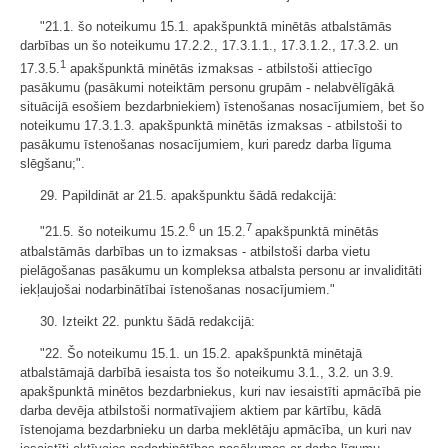
"21.1. šo noteikumu 15.1. apakšpunktā minētās atbalstāmās
darbības un šo noteikumu 17.2.2., 17.3.1.1., 17.3.1.2., 17.3.2. un
1
17.3.5.
apakšpunktā minētās izmaksas - atbilstoši attiecīgo
pasākumu (pasākumi noteiktām personu grupām - nelabvēlīgākā
situācijā esošiem bezdarbniekiem) īstenošanas nosacījumiem, bet šo
noteikumu 17.3.1.3. apakšpunktā minētās izmaksas - atbilstoši to
pasākumu īstenošanas nosacījumiem, kuri paredz darba līguma
slēgšanu;".
29. Papildināt ar 21.5. apakšpunktu šādā redakcijā:
6
7
"21.5. šo noteikumu 15.2.
un 15.2.
apakšpunktā minētās
atbalstāmās darbības un to izmaksas - atbilstoši darba vietu
pielāgošanas pasākumu un kompleksa atbalsta personu ar invaliditāti
iekļaujošai nodarbinātībai īstenošanas nosacījumiem."
30. Izteikt 22. punktu šādā redakcijā:
"22. Šo noteikumu 15.1. un 15.2. apakšpunktā minētajā
atbalstāmajā darbībā iesaista tos šo noteikumu 3.1., 3.2. un 3.9.
apakšpunktā minētos bezdarbniekus, kuri nav iesaistīti apmācībā pie
darba devēja atbilstoši normatīvajiem aktiem par kārtību, kādā
īstenojama bezdarbnieku un darba meklētāju apmācība, un kuri nav