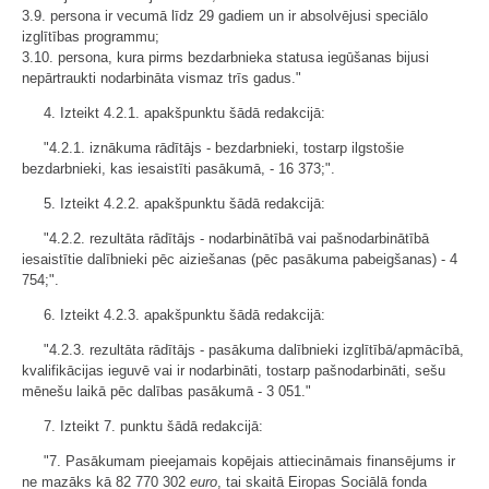
3.9. persona ir vecumā līdz 29 gadiem un ir absolvējusi speciālo
izglītības programmu;
3.10. persona, kura pirms bezdarbnieka statusa iegūšanas bijusi
nepārtraukti nodarbināta vismaz trīs gadus."
4. Izteikt 4.2.1. apakšpunktu šādā redakcijā:
"4.2.1. iznākuma rādītājs - bezdarbnieki, tostarp ilgstošie
bezdarbnieki, kas iesaistīti pasākumā, - 16 373;".
5. Izteikt 4.2.2. apakšpunktu šādā redakcijā:
"4.2.2. rezultāta rādītājs - nodarbinātībā vai pašnodarbinātībā
iesaistītie dalībnieki pēc aiziešanas (pēc pasākuma pabeigšanas) - 4
754;".
6. Izteikt 4.2.3. apakšpunktu šādā redakcijā:
"4.2.3. rezultāta rādītājs - pasākuma dalībnieki izglītībā/apmācībā,
kvalifikācijas ieguvē vai ir nodarbināti, tostarp pašnodarbināti, sešu
mēnešu laikā pēc dalības pasākumā - 3 051."
7. Izteikt 7. punktu šādā redakcijā:
"7. Pasākumam pieejamais kopējais attiecināmais finansējums ir
ne mazāks kā 82 770 302
euro
, tai skaitā Eiropas Sociālā fonda