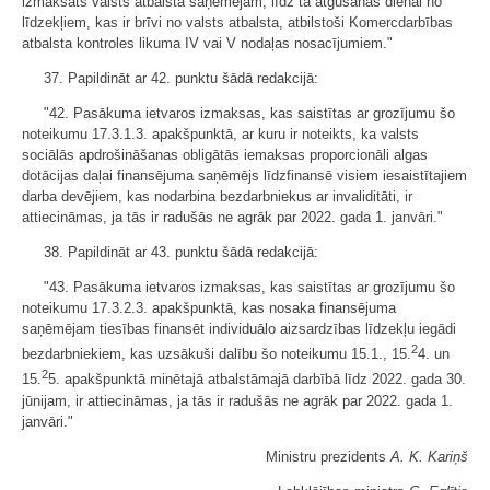
izmaksāts valsts atbalsta saņēmējam, līdz tā atgūšanas dienai no
līdzekļiem, kas ir brīvi no valsts atbalsta, atbilstoši Komercdarbības
atbalsta kontroles likuma IV vai V nodaļas nosacījumiem."
37. Papildināt ar 42. punktu šādā redakcijā:
"42. Pasākuma ietvaros izmaksas, kas saistītas ar grozījumu šo
noteikumu 17.3.1.3. apakšpunktā, ar kuru ir noteikts, ka valsts
sociālās apdrošināšanas obligātās iemaksas proporcionāli algas
dotācijas daļai finansējuma saņēmējs līdzfinansē visiem iesaistītajiem
darba devējiem, kas nodarbina bezdarbniekus ar invaliditāti, ir
attiecināmas, ja tās ir radušās ne agrāk par 2022. gada 1. janvāri."
38. Papildināt ar 43. punktu šādā redakcijā:
"43. Pasākuma ietvaros izmaksas, kas saistītas ar grozījumu šo
noteikumu 17.3.2.3. apakšpunktā, kas nosaka finansējuma
saņēmējam tiesības finansēt individuālo aizsardzības līdzekļu iegādi
2
bezdarbniekiem, kas uzsākuši dalību šo noteikumu 15.1., 15.
4. un
2
15.
5. apakšpunktā minētajā atbalstāmajā darbībā līdz 2022. gada 30.
jūnijam, ir attiecināmas, ja tās ir radušās ne agrāk par 2022. gada 1.
janvāri."
Ministru prezidents
A. K. Kariņš