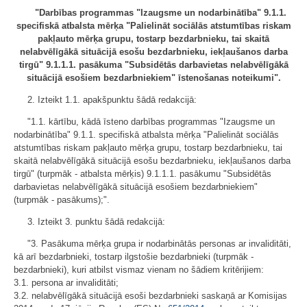
"Darbības programmas "Izaugsme un nodarbinātība" 9.1.1.
specifiskā atbalsta mērķa "Palielināt sociālās atstumtības riskam
pakļauto mērķa grupu, tostarp bezdarbnieku, tai skaitā
nelabvēlīgākā situācijā esošu bezdarbnieku, iekļaušanos darba
tirgū" 9.1.1.1. pasākuma "Subsidētās darbavietas nelabvēlīgākā
situācijā esošiem bezdarbniekiem" īstenošanas noteikumi".
2. Izteikt 1.1. apakšpunktu šādā redakcijā:
"1.1. kārtību, kādā īsteno darbības programmas "Izaugsme un
nodarbinātība" 9.1.1. specifiskā atbalsta mērķa "Palielināt sociālās
atstumtības riskam pakļauto mērķa grupu, tostarp bezdarbnieku, tai
skaitā nelabvēlīgākā situācijā esošu bezdarbnieku, iekļaušanos darba
tirgū" (turpmāk - atbalsta mērķis) 9.1.1.1. pasākumu "Subsidētās
darbavietas nelabvēlīgākā situācijā esošiem bezdarbniekiem"
(turpmāk - pasākums);".
3. Izteikt 3. punktu šādā redakcijā:
"3. Pasākuma mērķa grupa ir nodarbinātās personas ar invaliditāti,
kā arī bezdarbnieki, tostarp ilgstošie bezdarbnieki (turpmāk -
bezdarbnieki), kuri atbilst vismaz vienam no šādiem kritērijiem:
3.1. persona ar invaliditāti;
3.2. nelabvēlīgākā situācijā esoši bezdarbnieki saskaņā ar Komisijas