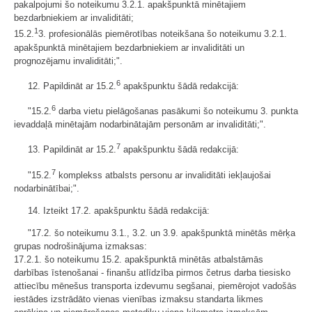
pakalpojumi šo noteikumu 3.2.1. apakšpunktā minētajiem
bezdarbniekiem ar invaliditāti;
1
15.2.
3. profesionālās piemērotības noteikšana šo noteikumu 3.2.1.
apakšpunktā minētajiem bezdarbniekiem ar invaliditāti un
prognozējamu invaliditāti;".
6
12. Papildināt ar 15.2.
apakšpunktu šādā redakcijā:
6
"15.2.
darba vietu pielāgošanas pasākumi šo noteikumu 3. punkta
ievaddaļā minētajām nodarbinātajām personām ar invaliditāti;".
7
13. Papildināt ar 15.2.
apakšpunktu šādā redakcijā:
7
"15.2.
komplekss atbalsts personu ar invaliditāti iekļaujošai
nodarbinātībai;".
14. Izteikt 17.2. apakšpunktu šādā redakcijā:
"17.2. šo noteikumu 3.1., 3.2. un 3.9. apakšpunktā minētās mērķa
grupas nodrošinājuma izmaksas:
17.2.1. šo noteikumu 15.2. apakšpunktā minētās atbalstāmās
darbības īstenošanai - finanšu atlīdzība pirmos četrus darba tiesisko
attiecību mēnešus transporta izdevumu segšanai, piemērojot vadošās
iestādes izstrādāto vienas vienības izmaksu standarta likmes