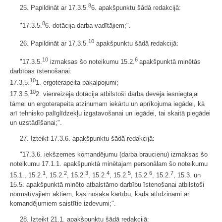
8
25. Papildināt ar 17.3.5.
6. apakšpunktu šādā redakcijā:
8
"17.3.5.
6. dotācija darba vadītājiem;".
10
26. Papildināt ar 17.3.5.
apakšpunktu šādā redakcijā:
10
6
"17.3.5.
izmaksas šo noteikumu 15.2.
apakšpunktā minētās
darbības īstenošanai:
10
17.3.5.
1. ergoterapeita pakalpojumi;
10
17.3.5.
2. vienreizēja dotācija atbilstoši darba devēja iesniegtajai
tāmei un ergoterapeita atzinumam iekārtu un aprīkojuma iegādei, kā
arī tehnisko palīglīdzekļu izgatavošanai un iegādei, tai skaitā piegādei
un uzstādīšanai;".
27. Izteikt 17.3.6. apakšpunktu šādā redakcijā:
"17.3.6. iekšzemes komandējumu (darba braucienu) izmaksas šo
noteikumu 17.1.1. apakšpunktā minētajam personālam šo noteikumu
1
2
3
4
5
6
7
15.1., 15.2.
, 15.2.
, 15.2.
, 15.2.
, 15.2.
, 15.2.
, 15.2.
, 15.3. un
15.5. apakšpunktā minēto atbalstāmo darbību īstenošanai atbilstoši
normatīvajiem aktiem, kas nosaka kārtību, kādā atlīdzināmi ar
komandējumiem saistītie izdevumi;".
28. Izteikt 21.1. apakšpunktu šādā redakcijā: