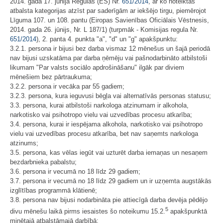
2014. gada 17. jūnija Regulas (ES) Nr.
651/2014
, ar ko noteiktas
atbalsta kategorijas atzīst par saderīgām ar iekšējo tirgu, piemērojot
Līguma 107. un 108. pantu (Eiropas Savienības Oficiālais Vēstnesis,
2014. gada 26. jūnijs, Nr. L 187/1) (turpmāk - Komisijas regula Nr.
651/2014
), 2. panta 4. punkta "a", "d" un "g" apakšpunktu:
3.2.1. persona ir bijusi bez darba vismaz 12 mēnešus un šajā periodā
nav bijusi uzskatāma par darba ņēmēju vai pašnodarbināto atbilstoši
likumam "Par valsts sociālo apdrošināšanu" ilgāk par diviem
mēnešiem bez pārtraukuma;
3.2.2. persona ir vecāka par 55 gadiem;
3.2.3. persona, kura ieguvusi bēgļa vai alternatīvās personas statusu;
3.3. persona, kurai atbilstoši narkologa atzinumam ir alkohola,
narkotisko vai psihotropo vielu vai uzvedības procesu atkarība;
3.4. persona, kurai ir iespējama alkohola, narkotisko vai psihotropo
vielu vai uzvedības procesu atkarība, bet nav saņemts narkologa
atzinums;
3.5. persona, kas vēlas iegūt vai uzturēt darba iemaņas un nesaņem
bezdarbnieka pabalstu;
3.6. persona ir vecumā no 18 līdz 29 gadiem;
3.7. persona ir vecumā no 18 līdz 29 gadiem un ir uzņemta augstākās
izglītības programmā klātienē;
3.8. persona nav bijusi nodarbināta pie attiecīgā darba devēja pēdējo
5
divu mēnešu laikā pirms iesaistes šo noteikumu 15.2.
apakšpunktā
minētajā atbalstāmajā darbībā;