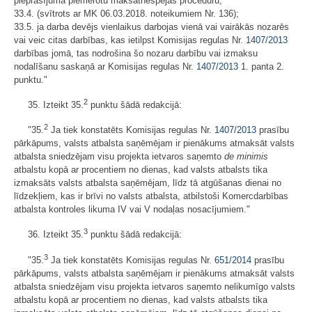
pieprasījuma piemērotu maksātnespējas procedūru;
33.4.
(svītrots ar MK 06.03.2018. noteikumiem Nr. 136)
;
33.5. ja darba devējs vienlaikus darbojas vienā vai vairākās nozarēs
vai veic citas darbības, kas ietilpst Komisijas regulas Nr.
1407/2013
darbības jomā, tas nodrošina šo nozaru darbību vai izmaksu
nodalīšanu saskaņā ar Komisijas regulas Nr.
1407/2013
1. panta 2.
punktu."
2
35. Izteikt 35.
punktu šādā redakcijā:
2
"35.
Ja tiek konstatēts Komisijas regulas Nr.
1407/2013
prasību
pārkāpums, valsts atbalsta saņēmējam ir pienākums atmaksāt valsts
atbalsta sniedzējam visu projekta ietvaros saņemto
de minimis
atbalstu kopā ar procentiem no dienas, kad valsts atbalsts tika
izmaksāts valsts atbalsta saņēmējam, līdz tā atgūšanas dienai no
līdzekļiem, kas ir brīvi no valsts atbalsta, atbilstoši Komercdarbības
atbalsta kontroles likuma IV vai V nodaļas nosacījumiem."
3
36. Izteikt 35.
punktu šādā redakcijā:
3
"35.
Ja tiek konstatēts Komisijas regulas Nr.
651/2014
prasību
pārkāpums, valsts atbalsta saņēmējam ir pienākums atmaksāt valsts
atbalsta sniedzējam visu projekta ietvaros saņemto nelikumīgo valsts
atbalstu kopā ar procentiem no dienas, kad valsts atbalsts tika