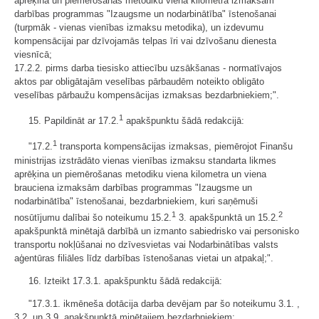
aprēķina un piemērošanas metodiku viena kilometra izmaksām
darbības programmas "Izaugsme un nodarbinātība" īstenošanai
(turpmāk - vienas vienības izmaksu metodika), un izdevumu
kompensācijai par dzīvojamās telpas īri vai dzīvošanu dienesta
viesnīcā;
17.2.2. pirms darba tiesisko attiecību uzsākšanas - normatīvajos
aktos par obligātajām veselības pārbaudēm noteikto obligāto
veselības pārbaužu kompensācijas izmaksas bezdarbniekiem;".
1
15. Papildināt ar 17.2.
apakšpunktu šādā redakcijā:
1
"17.2.
transporta kompensācijas izmaksas, piemērojot Finanšu
ministrijas izstrādāto vienas vienības izmaksu standarta likmes
aprēķina un piemērošanas metodiku viena kilometra un viena
brauciena izmaksām darbības programmas "Izaugsme un
nodarbinātība" īstenošanai, bezdarbniekiem, kuri saņēmuši
1
2
nosūtījumu dalībai šo noteikumu 15.2.
3. apakšpunktā un 15.2.
apakšpunktā minētajā darbībā un izmanto sabiedrisko vai personisko
transportu nokļūšanai no dzīvesvietas vai Nodarbinātības valsts
aģentūras filiāles līdz darbības īstenošanas vietai un atpakaļ;".
16. Izteikt 17.3.1. apakšpunktu šādā redakcijā:
"17.3.1. ikmēneša dotācija darba devējam par šo noteikumu 3.1. ,
3.2. un 3.9. apakšpunktā minētajiem bezdarbniekiem: