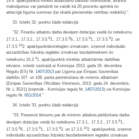
15.4. apakšpunktā minēto atbalstāmo darbību īstenošanai, avansa
maksājumus var paredzēt ne vairāk kā 20 procentu apmērā no
attiecīgā līguma summas (tai skaitā pievienotās vērtības nodoklis)."
33. Izteikt 32. punktu šādā redakcijā:
"32. Finanšu atbalstu darba devējam dotācijas veidā šo noteikumu
8
8
9
9
17.3.1., 17.3.2., 17.3.5.
1., 17.3.5.
6., 17.3.5.
1., 17.3.5.
2. un
10
17.3.5.
2. apakšpunktā ​minētajām izmaksām, izņemot individuālo
aizsardzības līdzekļu iegādes izmaksas bezdarbniekiem šo
4
noteikumu 15.2.
1. apakšpunktā minētās atbalstāmās darbības
ietvaros, sniedz saskaņā ar Komisijas 2013. gada 18. decembra
Regulu (ES) Nr.
1407/2013
par Līguma par Eiropas Savienības
darbību 107. un 108. panta piemērošanu
de minimis
atbalstam
(Eiropas Savienības Oficiālais Vēstnesis, 2013. gada 24. decembris,
Nr. L 352/1) (turpmāk - Komisijas regula Nr.
1407/2013
) vai Komisijas
regulu Nr.
651/2014
."
34. Izteikt 33. punktu šādā redakcijā:
"33. Pieņemot lēmumu par
de minimis
atbalsta piešķiršanu darba
8
devējam dotācijas veidā šo noteikumu 17.3.1., 17.3.2., 17.3.5.
1.,
8
9
9
10
17.3.5.
6., 17.3.5.
1., 17.3.5.
2. un 17.3.5.
2. apakšpunktā, izņemot
individuālo aizsardzības līdzekļu bezdarbniekiem iegādes izmaksas