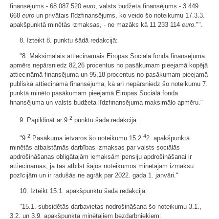
finansējums - 68 087 520
euro
, valsts budžeta finansējums - 3 449
668
euro
un privātais līdzfinansējums, ko veido šo noteikumu 17.3.3.
apakšpunktā minētās izmaksas, - ne mazāks kā 11 233 114
euro
."".
8. Izteikt 8. punktu šādā redakcijā:
"8. Maksimālais attiecināmais Eiropas Sociālā fonda finansējuma
apmērs nepārsniedz 82,26 procentus no pasākumam pieejamā kopējā
attiecināmā finansējuma un 95,18 procentus no pasākumam pieejamā
publiskā attiecināmā finansējuma, kā arī nepārsniedz šo noteikumu 7.
punktā minēto pasākumam pieejamā Eiropas Sociālā fonda
finansējuma un valsts budžeta līdzfinansējuma maksimālo apmēru."
2
9. Papildināt ar 9.
punktu šādā redakcijā:
2
4
"9.
Pasākuma ietvaros šo noteikumu 15.2.
2. apakšpunktā
minētās atbalstāmās darbības izmaksas par valsts sociālās
apdrošināšanas obligātajām iemaksām pensiju apdrošināšanai ir
attiecināmas, ja tās atbilst šajos noteikumos minētajām izmaksu
pozīcijām un ir radušās ne agrāk par 2022. gada 1. janvāri."
10. Izteikt 15.1. apakšpunktu šādā redakcijā:
"15.1. subsidētās darbavietas nodrošināšana šo noteikumu 3.1.,
3.2. un 3.9. apakšpunktā minētajiem bezdarbniekiem: