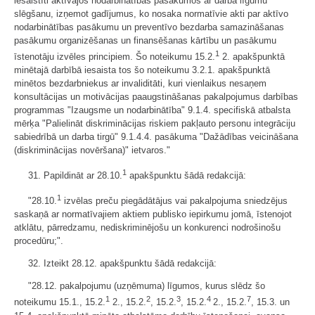
iesaistīti aktīvajos nodarbinātības pasākumos ar darba līgumu
slēgšanu, izņemot gadījumus, ko nosaka normatīvie akti par aktīvo
nodarbinātības pasākumu un preventīvo bezdarba samazināšanas
pasākumu organizēšanas un finansēšanas kārtību un pasākumu
1
īstenotāju izvēles principiem. Šo noteikumu 15.2.
2. apakšpunktā
minētajā darbībā iesaista tos šo noteikumu 3.2.1. apakšpunktā
minētos bezdarbniekus ar invaliditāti, kuri vienlaikus nesaņem
konsultācijas un motivācijas paaugstināšanas pakalpojumus darbības
programmas "Izaugsme un nodarbinātība" 9.1.4. specifiskā atbalsta
mērķa "Palielināt diskriminācijas riskiem pakļauto personu integrāciju
sabiedrībā un darba tirgū" 9.1.4.4. pasākuma "Dažādības veicināšana
(diskriminācijas novēršana)" ietvaros."
1
31. Papildināt ar 28.10.
apakšpunktu šādā redakcijā:
1
"28.10.
izvēlas preču piegādātājus vai pakalpojuma sniedzējus
saskaņā ar normatīvajiem aktiem publisko iepirkumu jomā, īstenojot
atklātu, pārredzamu, nediskriminējošu un konkurenci nodrošinošu
procedūru;".
32. Izteikt 28.12. apakšpunktu šādā redakcijā:
"28.12. pakalpojumu (uzņēmuma) līgumos, kurus slēdz šo
1
2
3
4
7
noteikumu 15.1., 15.2.
2., 15.2.
, 15.2.
, 15.2.
2., 15.2.
, 15.3. un