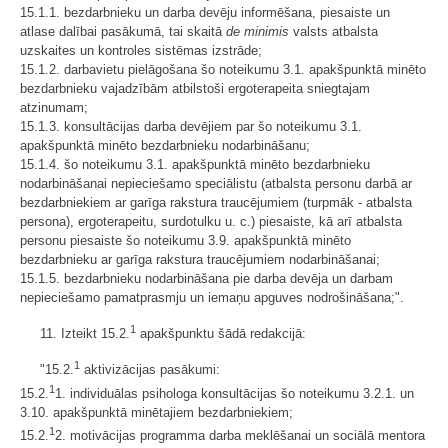
15.1.1. bezdarbnieku un darba devēju informēšana, piesaiste un
atlase dalībai pasākumā, tai skaitā
de minimis
valsts atbalsta
uzskaites un kontroles sistēmas izstrāde;
15.1.2. darbavietu pielāgošana šo noteikumu 3.1. apakšpunktā minēto
bezdarbnieku vajadzībām atbilstoši ergoterapeita sniegtajam
atzinumam;
15.1.3. konsultācijas darba devējiem par šo noteikumu 3.1.
apakšpunktā minēto bezdarbnieku nodarbināšanu;
15.1.4. šo noteikumu 3.1. apakšpunktā minēto bezdarbnieku
nodarbināšanai nepieciešamo speciālistu (atbalsta personu darbā ar
bezdarbniekiem ar garīga rakstura traucējumiem (turpmāk - atbalsta
persona), ergoterapeitu, surdotulku u. c.) piesaiste, kā arī atbalsta
personu piesaiste šo noteikumu 3.9. apakšpunktā minēto
bezdarbnieku ar garīga rakstura traucējumiem nodarbināšanai;
15.1.5. bezdarbnieku nodarbināšana pie darba devēja un darbam
nepieciešamo pamatprasmju un iemaņu apguves nodrošināšana;".
1
11. Izteikt 15.2.
apakšpunktu šādā redakcijā:
1
"15.2.
aktivizācijas pasākumi:
1
15.2.
1. individuālas psihologa konsultācijas šo noteikumu 3.2.1. un
3.10. apakšpunktā minētajiem bezdarbniekiem;
1
15.2.
2. motivācijas programma darba meklēšanai un sociālā mentora